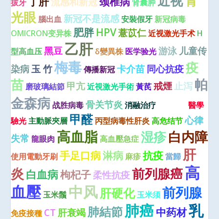
近视
青
丁肝
颈椎病
流感和新冠
拔牙
肾囊肿
光眼
新冠不是流感
腦出血
安裝假牙
新冠病毒
肥胖
HPV
薏苡仁
OMICRON变异株
近视激光手术
H
乙肝
黑豆
游泳
儿童传
型高血压
δ變異株
医学验光
梅毒
疫
染病
玉 竹
卡介苗
同心抗疫
傳播新冠
苗
帕
甲亢
戒煙
止泻
磨玻璃結節
近視激光手術
黃芪
肾病
金森病
骨关节炎
战胜病毒
消融治疗
醫學
甲醛
心律
驗光
主動脈夾層
丙型病毒性肝炎
高危结节
高血脂
湿疹
白内障
失常
龍眼肉
高血壓急症
肝
手足口病
淋病
抗疫
使用電動牙刷
麻疹
當歸
高
炎
前列腺癌
白血病
枸杞子
柔性抗疫
血壓
中风
前列腺
肝硬化
玉米鬚
玉米须
肺癌
乳
肺結節
中药材
CT
肝衰竭
免疫接種