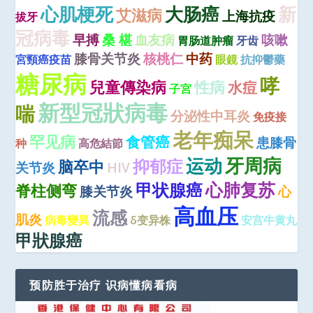
心肌梗死
大肠癌
新
艾滋病
上海抗疫
拔牙
冠病毒
早搏
桑 椹
血友病
咳嗽
胃肠道肿瘤
牙齿
膝骨关节炎
核桃仁
中药
宮頸癌疫苗
眼鏡
抗抑鬱藥
糖尿病
哮
兒童傳染病
性病
水痘
子宮
新型冠狀病毒
喘
分泌性中耳炎
免疫接
老年痴呆
罕见病
食管癌
患膝骨
种
高危結節
牙周病
运动
抑郁症
脑卒中
关节炎
HIV
心肺复苏
甲状腺癌
脊柱侧弯
膝关节炎
心
高血压
流感
肌炎
病毒變異
δ变异株
安宫牛黄丸
甲狀腺癌
预防胜于治疗 识病懂病看病