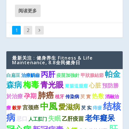
阅读更多
1
2
最新关注 : 健身养生 Fitness & Life
Maintenance, 8.8全民健身日
帕金
丙肝
白扁豆
治療齲齒
疫苗加強針
甲狀腺結節
梅毒
青光眼
森病
心脏
預防勝
胃腸道腫瘤
肺癌
孕期
热敷
於治療
植牙
传染病
芡 實
消融治
结核
中風
愛滋病
宫颈癌
療
穀芽
芡 实
痔瘡
病
老年癡呆
失眠
忌口
乙肝疫苗
人工肛门
肝