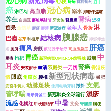
冠心病
新冠病毒
心梗
痔疮
抗抑郁药
癌
冠心病
高血脂
溺水
淋巴结
抑鬱伴焦慮
腎病
养生
白扁豆
磨玻璃结节
牙套族
腎囊腫
近視
淋
痴呆
老年人
金钱草
骨折
麻疹
麥芽
新冠诊疗
胰腺癌
結核病
巴瘤
谷芽
种植牙
抑郁伴焦
肝癌
痛风
房颤
虑
厕所
预防胜于治疗
高血压急症
中
胃癌
枸杞
戒烟
壓瘡
新冠病毒OMICRON變異株
耳炎
腎癌
血清
双酚类
一刀切
香港疫
安装假牙
新型冠状病毒
眼底
情
角膜炎
腰椎
减肥
支氣
动脉斑块
揿针
安宮牛黃丸
使用电动牙刷
管哮喘
濕疹
新冠肺炎全球流行
隱形併發症
中暑
流感
化橘红
艾灸
甲状腺结节
腎臟癌
腦梗