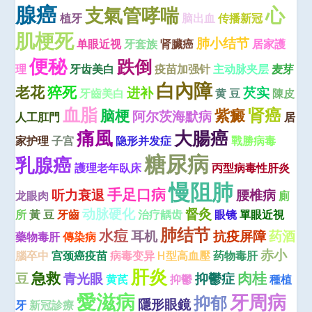
腺癌
心
支氣管哮喘
植牙
脑出血
传播新冠
肌梗死
肺小结节
单眼近视
牙套族
肾臟癌
居家護
便秘
跌倒
理
牙齿美白
疫苗加强针
主动脉夹层
麦芽
白內障
老花
猝死
进补
芡实
牙齒美白
黄 豆
陳皮
血脂
肾癌
紫癜
脑梗
阿尔茨海默病
人工肛門
居
痛風
大腸癌
家护理
子宫
隐形并发症
戰勝病毒
糖尿病
乳腺癌
護理老年臥床
丙型病毒性肝炎
慢阻肺
手足口病
听力衰退
腰椎病
龙眼肉
廁
动脉硬化
督灸
所
黃 豆
牙齒
治疗龋齿
眼镜
單眼近視
肺结节
水痘
耳机
抗疫屏障
药酒
藥物毒肝
傳染病
赤小
腦卒中
宫颈癌疫苗
病毒变异
H型高血壓
药物毒肝
肝炎
急救
肉桂
豆
青光眼
抑鬱症
黄芪
抑鬱
種植
愛滋病
牙周病
抑郁
隱形眼鏡
牙
新冠診療