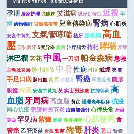
Maintenance, 8.8全民健身日
近视
孕期
艾滋病
早
居家护理
龙眼肉
隱形併發症
腎病
兒童傳染病
搏
心肌炎
药物毒肝
宮頸癌疫苗
高血
支氣管哮喘
腰椎病
安宫牛黄丸
植牙
壓
哮喘
枸杞
安裝假牙
δ变异株
廁所
治疗龋齿
麦芽
中風
帕金森病
淋巴瘤
老花
急救
一刀切
中暑
性病
肺小结节
HIV
戒煙
主动脉夹层
芡 實
腎癌
手足口病
隱形
脑出血
黄 豆
种植牙
單眼近視
高
猝死
眼鏡
安宮牛黃丸
芡 实
新冠診療
抗抑郁药
血脂
牙周病
高血脂
抗疫
黄芪
護理老年臥床
同心抗疫
患膝骨关节炎
心律失常
疫苗加强针
牙齿
心肌梗死
罕见病
紫癜
食
美白
麥芽
免疫接種
梅毒
肝炎
管癌
乙肝疫苗
忌口
近視
穀芽
腎囊