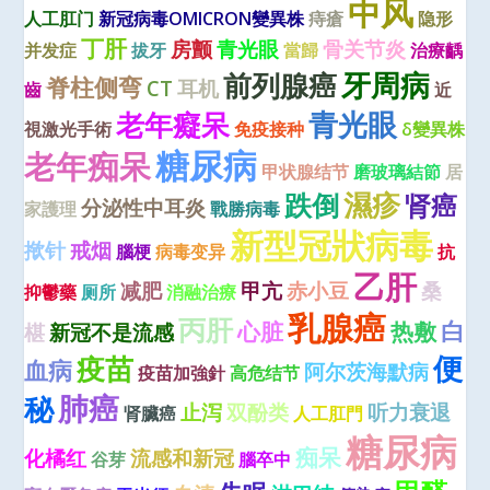
中风
人工肛门
新冠病毒OMICRON變異株
痔瘡
隐形
丁肝
房颤
青光眼
骨关节炎
并发症
拔牙
當歸
治療齲
牙周病
前列腺癌
脊柱侧弯
CT
耳机
齒
近
青光眼
老年癡呆
視激光手術
免疫接种
δ變異株
糖尿病
老年痴呆
甲状腺结节
磨玻璃結節
居
濕疹
跌倒
肾癌
分泌性中耳炎
家護理
戰勝病毒
新型冠狀病毒
揿针
戒烟
腦梗
病毒变异
抗
乙肝
减肥
甲亢
赤小豆
桑
抑鬱藥
厕所
消融治療
乳腺癌
丙肝
白
心脏
热敷
椹
新冠不是流感
便
疫苗
血病
阿尔茨海默病
疫苗加強針
高危结节
肺癌
秘
止泻
双酚类
听力衰退
肾臟癌
人工肛門
糖尿病
痴呆
化橘红
流感和新冠
谷芽
腦卒中