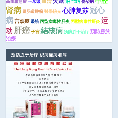
甲醛
失眠
血清
淋巴结
高血壓急症
玉米须
傳染病
肾病
冠心
心肺复苏
胃肠道肿瘤
醫學驗光
病
运
宫颈癌
眼镜
丙型病毒性肝炎
丙型病毒性肝炎
肝癌
結核病
动
預防勝於
子宮
预防胜于治疗
治療
预防胜于治疗 识病懂病看病