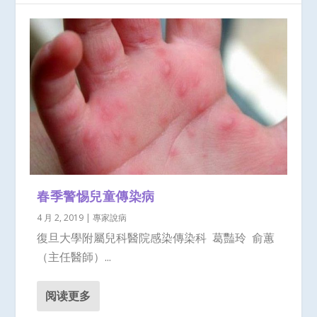
春季警惕兒童傳染病
4 月 2, 2019
|
專家說病
復旦大學附屬兒科醫院感染傳染科 葛豔玲 俞蕙
（主任醫師）...
阅读更多