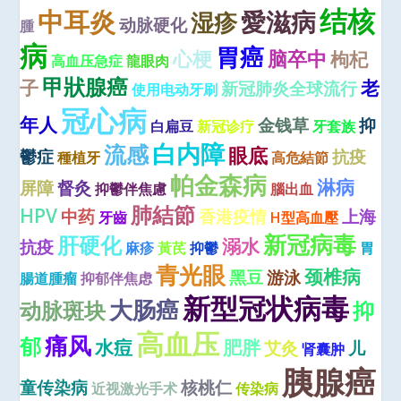
结核
中耳炎
愛滋病
湿疹
动脉硬化
腫
病
胃癌
心梗
脑卒中
枸杞
高血压急症
龍眼肉
甲狀腺癌
子
老
新冠肺炎全球流行
使用电动牙刷
冠心病
年人
金钱草
抑
白扁豆
新冠诊疗
牙套族
白内障
流感
眼底
鬱症
抗疫
種植牙
高危結節
帕金森病
淋病
屏障
督灸
抑鬱伴焦慮
腦出血
肺結節
HPV
中药
香港疫情
上海
牙齒
H型高血壓
新冠病毒
肝硬化
溺水
抗疫
麻疹
黃芪
抑鬱
胃
青光眼
颈椎病
黑豆
游泳
腸道腫瘤
抑郁伴焦虑
新型冠状病毒
大肠癌
动脉斑块
抑
高血压
痛风
郁
水痘
肥胖
艾灸
儿
肾囊肿
胰腺癌
童传染病
核桃仁
近视激光手术
传染病