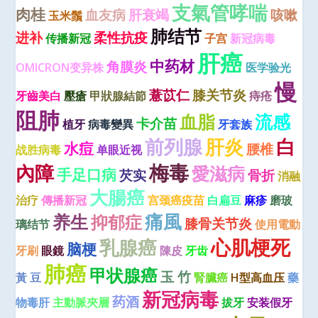
支氣管哮喘
肉桂
血友病
肝衰竭
咳嗽
玉米鬚
肺结节
进补
柔性抗疫
传播新冠
子宫
新冠病毒
肝癌
中药材
角膜炎
OMICRON变异株
医学验光
慢
薏苡仁
膝关节炎
牙齒美白
壓瘡
甲狀腺結節
痔疮
阻肺
血脂
流感
卡介苗
植牙
病毒變異
牙套族
肝炎
前列腺
白
水痘
腰椎
战胜病毒
单眼近视
梅毒
內障
愛滋病
手足口病
芡实
骨折
消融
大腸癌
治疗
傳播新冠
宫颈癌疫苗
白扁豆
麻疹
磨玻
痛風
养生
抑郁症
膝骨关节炎
璃结节
使用電動
心肌梗死
乳腺癌
脑梗
牙刷
眼鏡
陳皮
牙齿
肺癌
甲状腺癌
玉 竹
黃 豆
腎臟癌
H型高血压
藥
新冠病毒
药酒
物毒肝
主動脈夾層
拔牙
安装假牙