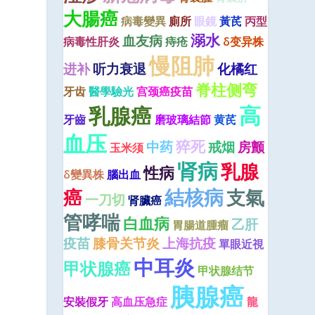
大腸癌
病毒變異
廁所
眼鏡
黃芪
丙型
溺水
血友病
病毒性肝炎
痔疮
δ变异株
慢阻肺
进补
听力衰退
化橘红
脊柱侧弯
牙齿
醫學驗光
宫颈癌疫苗
高
乳腺癌
牙齒
磨玻璃結節
黄芪
血压
猝死
中药
戒烟
房颤
玉米须
肾病
乳腺
性病
δ變異株
腦出血
結核病
癌
支氣
一刀切
肾臟癌
管哮喘
白血病
乙肝
胃腸道腫瘤
疫苗
膝骨关节炎
上海抗疫
單眼近視
中耳炎
甲状腺癌
甲状腺结节
胰腺癌
安裝假牙
高血压急症
龍