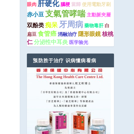
肝硬化
眼肉
腦梗
當歸
使用電動牙刷
支氣管哮喘
赤小豆
主動脈夾層
牙周病
痴呆
双酚类
藥物毒肝
白
食管癌
隱形眼鏡
核桃
扁豆
消融治疗
仁
分泌性中耳炎
医学验光
预防胜于治疗 识病懂病看病