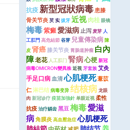
新型冠狀病毒
抗疫
患膝
近视
肉桂
骨关节炎
芡 实
拔牙
眼镜
梅毒
愛滋病
紫癜
止泻
麦芽
人
兒童傳染病
工肛門
高危結節
谷芽
陳
白內
肾癌
膝关节炎
皮
胃肠道肿瘤
障
腎病
心梗
老花
人工肛门
新冠
艾灸
病毒OMICRON變異株
近視
牙套族
心肌梗死
手足口病
血清
薏苡
结核病
仁
淋巴结
病毒变异
龙眼
柔性
肉
新冠诊疗
疫苗加強針
单眼近视
梅毒
愛滋
抗疫
黑豆
治疗龋齿
病
心肌梗死
角膜炎
高血壓急症
养
肺結節
肺结节
中药材
减肥