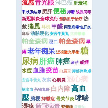
青光眼
流感
淋巴瘤
肝衰竭
便秘
肥胖
甲狀腺結節
抑鬱
战胜病毒
热
新冠肺炎全球流行
预防胜于治疗
痛風
甲醛
敷
耳机
丙型病毒性肝炎
动脉硬化
麻疹
安宮牛黃丸
抗抑鬱藥
帕金森病
帕金森病
忌口
早
糖
老年痴呆
搏
近視激光手術
尿病
肝癌
肺癌
戒煙
麥芽
疫苗
血脂
水痘
白扁豆
抑郁伴焦虑
冠心病
芡实
心肌炎
安宫牛黄丸
高血
白内障
脑出血
药物毒肝
壓
哮喘
脑梗
抑鬱症
骨关节炎
湿疹
新冠病毒
腎囊腫
肾囊肿