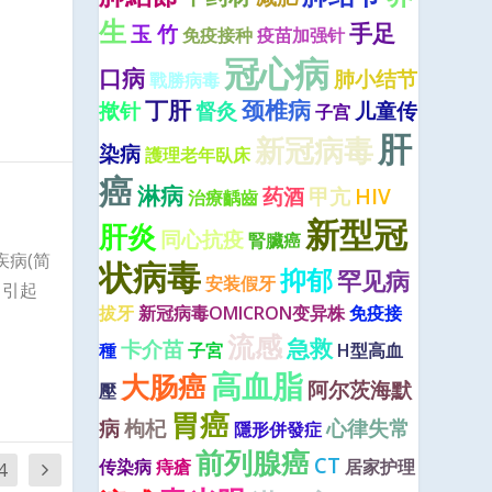
生
手足
玉 竹
免疫接种
疫苗加强针
冠心病
口病
肺小结节
戰勝病毒
丁肝
颈椎病
揿针
督灸
儿童传
子宫
肝
新冠病毒
染病
護理老年臥床
癌
淋病
药酒
甲亢
HIV
治療齲齒
新型冠
肝炎
同心抗疫
腎臟癌
疾病(简
状病毒
抑郁
罕见病
安装假牙
。引起
拔牙
新冠病毒OMICRON变异株
免疫接
流感
急救
卡介苗
種
子宮
H型高血
高血脂
大肠癌
阿尔茨海默
壓
胃癌
病
枸杞
心律失常
隱形併發症
前列腺癌
CT
传染病
痔瘡
居家护理
4