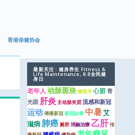
香港保健协会
最新关注 : 健身养生 Fitness &
Life Maintenance, 8.8全民健
身日
动脉斑块
老年人
心脏
青
種植牙
肝炎
光眼
流感和新冠
主动脉夹层
中暑
运动
艾
傳播新冠
新冠診療
乙肝
肺癌
滋病
厕所
消融治療
传
老年癡呆
腰椎病
播新冠
傳染病