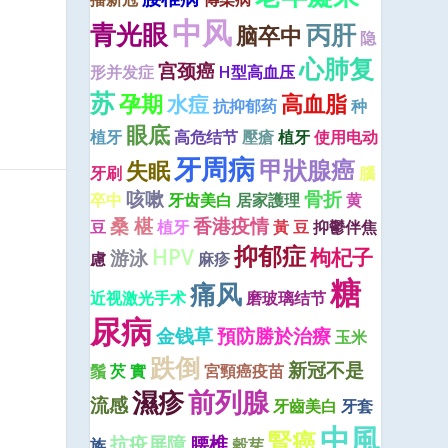
中风
青光眼
丙肝
脑卒中
隐
心肺复
宫颈癌
形并发症
H型高血压
苏
孕期
高血脂
水痘
抗抑郁药
种
眼底
植牙
高危结节
壓瘡
植牙
使用电动
牙周病
甲狀腺癌
失眠
牙刷
腦
咳嗽
骨折
卒中
牙齿美白
居家護理
黄
桑 椹
香港疫情
豆
植牙
黃 豆
抑鬱伴焦
抑郁症
HPV
枸杞子
游泳
慮
麻疹
糖
痛风
近视激光手术
磨玻璃结节
尿病
金钱草
預防勝於治療
玉米
跌倒
新冠不是
鬚
芡 實
宮頸癌疫苗
濕疹
前列腺
流感
牙齒美白
牙套
中風
腎癌
抗疫屏障
腰椎
族
穀芽