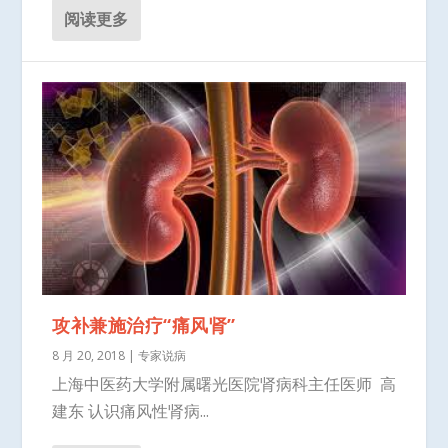
阅读更多
攻补兼施治疗“痛风肾”
8 月 20, 2018
|
专家说病
上海中医药大学附属曙光医院肾病科主任医师 高
建东 认识痛风性肾病...