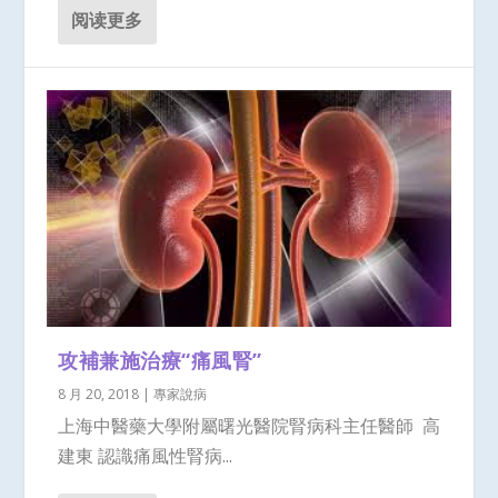
阅读更多
攻補兼施治療“痛風腎”
8 月 20, 2018
|
專家說病
上海中醫藥大學附屬曙光醫院腎病科主任醫師 高
建東 認識痛風性腎病...