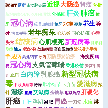
近视
大肠癌
肾癌
骨折
融治疗
厕所
主动脉夹层
肺癌
肝炎
化橘红
新冠病毒OMICRON变异株
拔
冠心病
养生
水痘
猝
牙
疫苗加強針
植牙
麥芽
老年痴呆
死
心肌炎
同心抗疫
心律
病毒變異
结核病
心肌梗死
新冠病毒
失常
隱形併
双酚类
發症
陳皮
战胜病毒
高血压急症
近視激光手術
罕见病
預防勝於治療
上海抗疫
高危结节
牙齿
腦
冠心病
支氣管哮喘
香港疫情
梗
安宫牛黄
新型冠状病
白内障
乳腺癌
止泻
丸
毒
愛滋病
肺小结节
卡介苗
揿
甲狀腺結節
痔疮
濕疹
肝硬化
艾滋病
针
金钱草
壓瘡
消融治療
肝癌
胃癌
孕期
丁肝
水痘
淋
减肥
一刀切