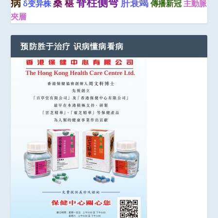
脊柱侧弯
病
桑 椹
肝衰竭
δ变异株
傳播新冠
主動脈
夾層
预防胜于治疗 识病懂病看病