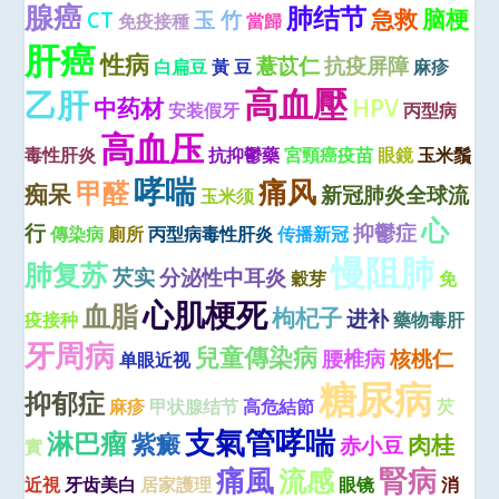
腺癌
肺结节
急救
脑梗
CT
玉 竹
免疫接種
當歸
肝癌
性病
薏苡仁
抗疫屏障
白扁豆
黃 豆
麻疹
高血壓
乙肝
中药材
HPV
安装假牙
丙型病
高血压
毒性肝炎
抗抑鬱藥
宮頸癌疫苗
眼鏡
玉米鬚
哮喘
痛风
甲醛
痴呆
新冠肺炎全球流
玉米须
心
行
抑鬱症
傳染病
廁所
丙型病毒性肝炎
传播新冠
慢阻肺
肺复苏
芡实
分泌性中耳炎
穀芽
免
心肌梗死
血脂
枸杞子
进补
疫接种
藥物毒肝
牙周病
兒童傳染病
腰椎病
核桃仁
单眼近视
糖尿病
抑郁症
麻疹
甲状腺结节
高危結節
芡
支氣管哮喘
淋巴瘤
紫癜
肉桂
赤小豆
實
痛風
腎病
流感
近視
牙齿美白
居家護理
眼镜
消