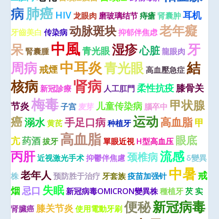
肺癌
病
HIV
耳机
龙眼肉
磨玻璃结节
痔瘡
肾囊肿
老年癡
动脉斑块
牙齒美白
传染病
抑郁伴焦虑
中風
牙
呆
湿疹
心脏
青光眼
腎囊腫
龍眼肉
中耳炎
結
周病
青光眼
戒煙
高血壓急症
肾病
核病
柔性抗疫
膝骨关
新冠診療
人工肛門
梅毒
甲状腺
节炎
儿童传染病
子宫
麦芽
腦卒中
运动
癌
高血脂
溺水
手足口病
甲
黄芪
种植牙
高血脂
眼底
亢
药酒
拔牙
單眼近視
H型高血压
丙肝
流感
颈椎病
近视激光手术
抑鬱伴焦慮
δ變異
中暑
老年人
戒
株
预防胜于治疗
牙套族
疫苗加强针
失眠
烟
忌口
新冠病毒OMICRON變異株
種植牙
芡 实
便秘
新冠病毒
膝关节炎
肾臟癌
使用電動牙刷