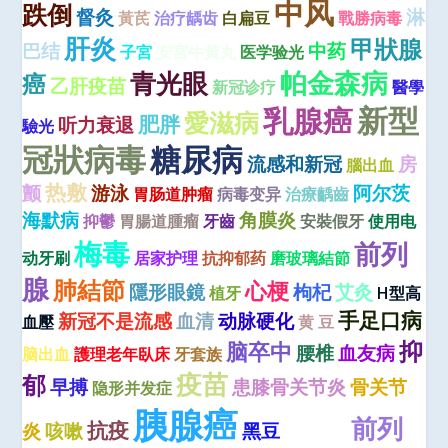
中风
跌倒
督灸
淋
黃芪
治疗龋齿
白扁豆
戰勝病毒
肝炎
甲狀腺
巴结
中药
子宮
安宮牛黃丸
医学验光
青光眼
帕金森病
癌
乙肝疫苗
新冠诊疗
醫學
新型
乳腺癌
愛滋病
肥胖
听力衰退
驗光
冠狀病毒
糖尿病
流感和新冠
房
腦出血
热敷
颤
游泳
阿尔茨
胃肠道肿瘤
病毒变异
治療齲齒
海默病
角膜炎
抑鬱
胃腸道腫瘤
牙齒
安裝假牙
使用电
梅毒
前列
动牙刷
居家护理
抗抑郁药
磨玻璃結節
腺
肺結節
心梗
隱形眼鏡
枸杞
艾灸
植牙
H型高
手足口病
新冠不是流感
血清
动脉硬化
血壓
黄 豆
抑
脑卒中
腰椎
血友病
脑出血
護理老年臥床
牙套族
疫苗
郁
早搏
患膝骨关节炎
骨关节
隐形并发症
胰腺癌
前列
抗疫
食管癌
炎
咳嗽
黑豆