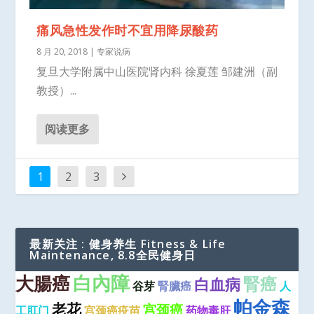
痛风急性发作时不宜用降尿酸药
8 月 20, 2018
|
专家说病
复旦大学附属中山医院肾内科 徐夏莲 邹建洲（副
教授）...
阅读更多
1
2
3
最新关注 : 健身养生 Fitness & Life
Maintenance, 8.8全民健身日
大腸癌
白內障
腎癌
白血病
谷芽
腎臟癌
人
帕金森
老花
宫颈癌
工肛门
宫颈癌疫苗
药物毒肝