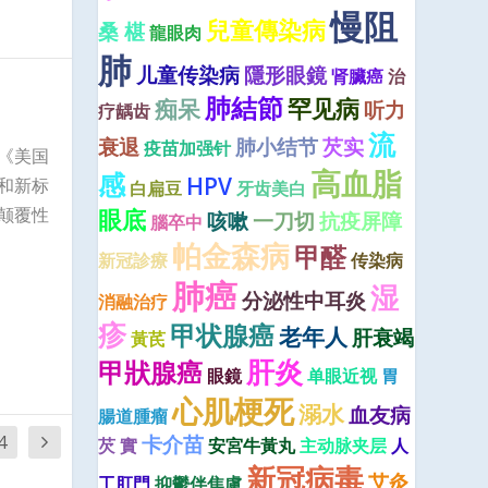
慢阻
兒童傳染病
桑 椹
龍眼肉
肺
儿童传染病
隱形眼鏡
肾臟癌
治
肺結節
罕见病
痴呆
听力
疗龋齿
流
衰退
肺小结节
芡实
疫苗加强针
《美国
高血脂
感
HPV
和新标
白扁豆
牙齿美白
眼底
颠覆性
咳嗽
一刀切
抗疫屏障
腦卒中
帕金森病
甲醛
新冠診療
传染病
肺癌
湿
分泌性中耳炎
消融治疗
疹
甲状腺癌
老年人
肝衰竭
黃芪
肝炎
甲狀腺癌
眼鏡
单眼近视
胃
心肌梗死
溺水
血友病
腸道腫瘤
卡介苗
4
芡 實
安宮牛黃丸
主动脉夹层
人
新冠病毒
艾灸
工肛門
抑鬱伴焦慮