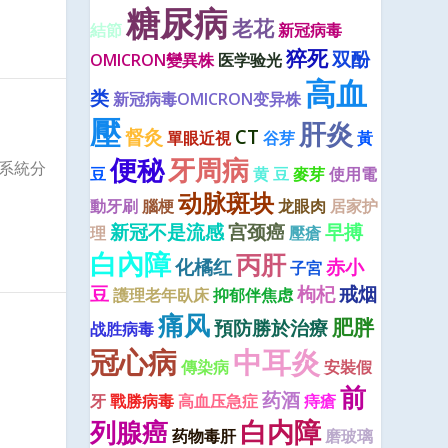
糖尿病
老花
結節
新冠病毒
猝死
双酚
OMICRON變異株
医学验光
高血
类
新冠病毒OMICRON变异株
壓
肝炎
督灸
CT
單眼近視
谷芽
黃
便秘
牙周病
港醫療系統分
豆
黄 豆
麥芽
使用電
动脉斑块
動牙刷
腦梗
龙眼肉
居家护
新冠不是流感
宫颈癌
早搏
理
壓瘡
白內障
丙肝
化橘红
赤小
子宮
豆
枸杞
戒烟
護理老年臥床
抑郁伴焦虑
痛风
肥胖
預防勝於治療
战胜病毒
冠心病
中耳炎
傳染病
安裝假
前
药酒
牙
戰勝病毒
高血压急症
痔瘡
列腺癌
白内障
药物毒肝
磨玻璃