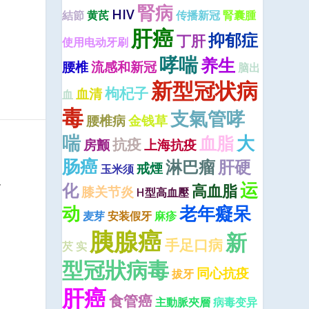
腎病
HIV
結節
黄芪
传播新冠
腎囊腫
肝癌
抑郁症
丁肝
使用电动牙刷
哮喘
养生
腰椎
流感和新冠
脑出
新型冠状病
枸杞子
血清
血
毒
支氣管哮
腰椎病
金钱草
喘
大
血脂
抗疫
房颤
上海抗疫
肠癌
淋巴瘤
肝硬
戒煙
玉米须
.
运
化
高血脂
膝关节炎
H型高血壓
动
老年癡呆
麦芽
安装假牙
麻疹
胰腺癌
新
手足口病
芡 实
型冠狀病毒
同心抗疫
拔牙
肝癌
食管癌
主動脈夾層
病毒变异