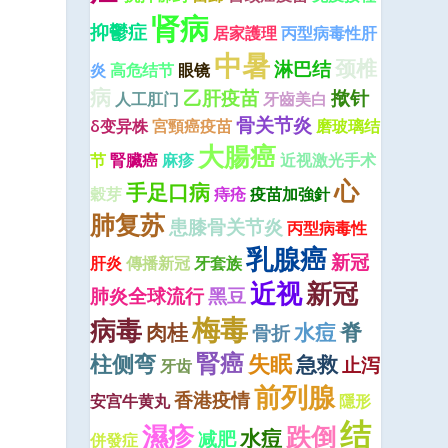
肾病
抑鬱症
居家護理
丙型病毒性肝
中暑
颈椎
淋巴结
炎
高危结节
眼镜
病
乙肝疫苗
揿针
人工肛门
牙齒美白
骨关节炎
δ变异株
宮頸癌疫苗
磨玻璃结
大腸癌
节
腎臟癌
麻疹
近视激光手术
心
手足口病
穀芽
痔疮
疫苗加強針
肺复苏
患膝骨关节炎
丙型病毒性
乳腺癌
新冠
肝炎
傳播新冠
牙套族
近视
新冠
肺炎全球流行
黑豆
梅毒
病毒
脊
肉桂
水痘
骨折
腎癌
柱侧弯
失眠
急救
止泻
牙齿
前列腺
香港疫情
安宫牛黄丸
隱形
结
濕疹
跌倒
水痘
减肥
併發症