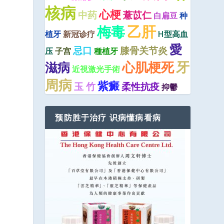
核病
心梗
中药
薏苡仁
白扁豆
种
乙肝
梅毒
植牙
新冠诊疗
H型高血
愛
忌口
膝骨关节炎
压
子宫
種植牙
牙
心肌梗死
滋病
近視激光手術
周病
紫癜
玉 竹
柔性抗疫
抑鬱
预防胜于治疗 识病懂病看病