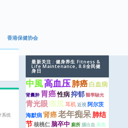
香港保健协会
最新关注 : 健身养生 Fitness &
Life Maintenance, 8.8全民健
身日
高血压
中風
肺癌
白血病
胃癌
抑郁
性病
肾囊肿
醫學驗光
青光眼
痛風
耳机
阿尔茨
近視
老年痴呆
肾癌
肺结
海默病
港医疗系统
节
脑卒中
核桃仁
廁所
腦出血
高危