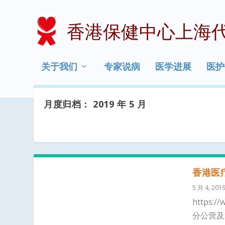
香港保健中心上海
关于我们
专家说病
医学进展
医护
月度归档：
2019 年 5 月
香港医
5 月 4, 201
https:/
分公营及