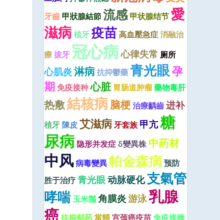
愛
流感
牙齒
甲狀腺結節
甲状腺结节
滋病
疫苗
植牙
高血壓急症
消融治
冠心病
心律失常
療
拔牙
厕所
青光眼
孕
淋病
心肌炎
抗抑鬱藥
期
心脏
免疫接种
胃肠道肿瘤
藥物毒肝
結核病
热敷
脑梗
进补
治療齲齒
糖
艾滋病
甲亢
植牙
陳皮
牙套族
尿病
中药材
隐形并发症
δ變異株
中风
帕金森病
病毒變異
预防
支氣管
青光眼
动脉硬化
胜于治疗
乳腺
哮喘
角膜炎
游泳
玉米鬚
癌
抗抑郁药
當歸
宫颈癌疫苗
免疫接種