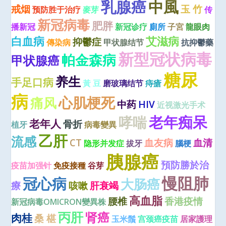
乳腺癌
中風
戒烟
玉 竹
预防胜于治疗
麥芽
传
新冠病毒
肥胖
播新冠
新冠诊疗
廁所
子宮
龍眼肉
白血病
艾滋病
抑鬱症
傳染病
甲状腺结节
抗抑鬱藥
新型冠状病毒
帕金森病
甲状腺癌
糖尿
养生
手足口病
黃 豆
磨玻璃结节
痔瘡
病
心肌梗死
痛风
中药
HIV
近视激光手术
老年痴呆
哮喘
老年人
骨折
植牙
病毒變異
乙肝
流感
CT
血友病
血清
隐形并发症
拔牙
腦梗
胰腺癌
預防勝於治
疫苗加强针
免疫接種
谷芽
慢阻肺
冠心病
大肠癌
療
咳嗽
肝衰竭
高血脂
腰椎
香港疫情
新冠病毒OMICRON變異株
丙肝
肾癌
肉桂
桑 椹
玉米鬚
宫颈癌疫苗
居家護理