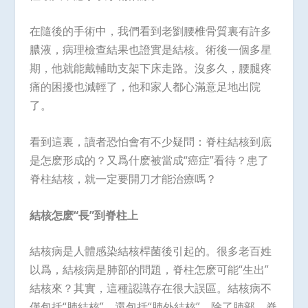
在隨後的手術中，我們看到老劉腰椎骨質裏有許多
膿液，病理檢查結果也證實是結核。術後一個多星
期，他就能戴輔助支架下床走路。沒多久，腰腿疼
痛的困擾也減輕了，他和家人都心滿意足地出院
了。
看到這裏，讀者恐怕會有不少疑問：脊柱結核到底
是怎麽形成的？又爲什麽被當成“癌症”看待？患了
脊柱結核，就一定要開刀才能治療嗎？
結核怎麽“長”到脊柱上
結核病是人體感染結核桿菌後引起的。很多老百姓
以爲，結核病是肺部的問題，脊柱怎麽可能“生出”
結核來？其實，這種認識存在很大誤區。結核病不
僅包括“肺結核”，還包括“肺外結核”。除了肺部，脊