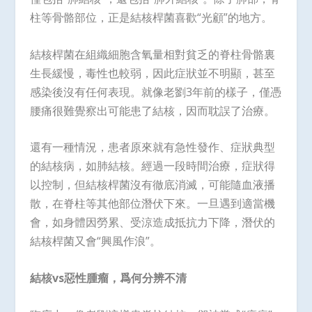
柱等骨骼部位，正是結核桿菌喜歡“光顧”的地方。
結核桿菌在組織細胞含氧量相對貧乏的脊柱骨骼裏
生長緩慢，毒性也較弱，因此症狀並不明顯，甚至
感染後沒有任何表現。就像老劉3年前的樣子，僅憑
腰痛很難覺察出可能患了結核，因而耽誤了治療。
還有一種情況，患者原來就有急性發作、症狀典型
的結核病，如肺結核。經過一段時間治療，症狀得
以控制，但結核桿菌沒有徹底消滅，可能隨血液播
散，在脊柱等其他部位潛伏下來。一旦遇到適當機
會，如身體因勞累、受涼造成抵抗力下降，潛伏的
結核桿菌又會“興風作浪”。
結核
vs
惡性腫瘤，爲何分辨不清