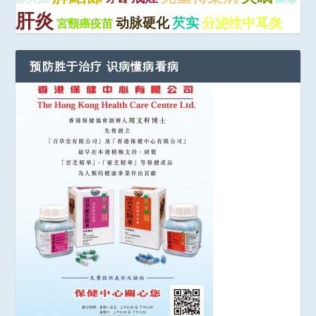
肝炎
动脉硬化
芡实
分泌性中耳炎
宮頸癌疫苗
预防胜于治疗 识病懂病看病