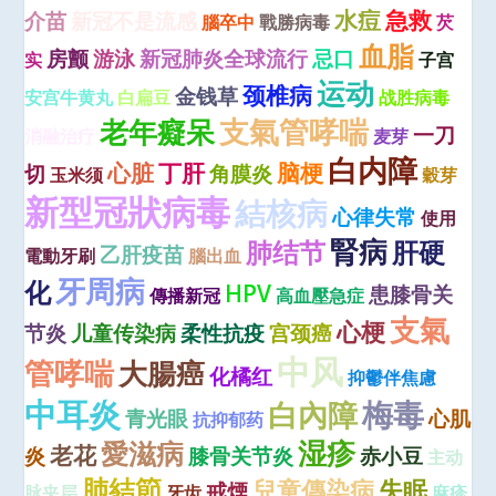
水痘
急救
介苗
新冠不是流感
腦卒中
戰勝病毒
芡
血脂
房颤
游泳
新冠肺炎全球流行
忌口
实
子宫
运动
颈椎病
金钱草
安宫牛黄丸
白扁豆
战胜病毒
老年癡呆
支氣管哮喘
一刀
消融治疗
麦芽
白内障
心脏
丁肝
脑梗
切
角膜炎
玉米须
穀芽
新型冠狀病毒
結核病
心律失常
使用
腎病
肺结节
肝硬
乙肝疫苗
電動牙刷
腦出血
牙周病
化
HPV
患膝骨关
傳播新冠
高血壓急症
支氣
心梗
节炎
儿童传染病
柔性抗疫
宫颈癌
中风
管哮喘
大腸癌
化橘红
抑鬱伴焦慮
中耳炎
梅毒
白內障
青光眼
心肌
抗抑郁药
湿疹
愛滋病
老花
炎
膝骨关节炎
赤小豆
主动
肺結節
兒童傳染病
失眠
戒煙
脉夹层
牙齿
麻疹