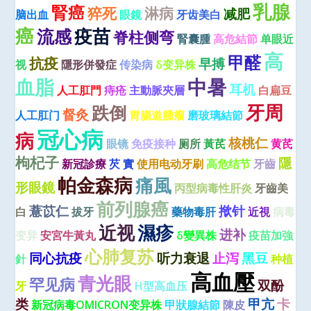
乳腺
腎癌
猝死
淋病
减肥
脑出血
眼鏡
牙齿美白
癌
疫苗
流感
脊柱侧弯
腎囊腫
高危結節
单眼近
高
甲醛
抗疫
早搏
视
隱形併發症
传染病
δ变异株
血脂
中暑
耳机
人工肛門
痔疮
主動脈夾層
白扁豆
牙周
跌倒
督灸
人工肛门
胃腸道腫瘤
磨玻璃結節
冠心病
病
核桃仁
眼镜
免疫接种
厕所
黃芪
黄芪
枸杞子
隱
新冠診療
芡 實
使用电动牙刷
高危结节
牙齒
帕金森病
痛風
形眼鏡
丙型病毒性肝炎
牙齒美
前列腺癌
薏苡仁
揿针
白
拔牙
藥物毒肝
近視
病毒
近视
濕疹
进补
变异
安宮牛黃丸
δ變異株
疫苗加強
心肺复苏
同心抗疫
听力衰退
止泻
黑豆
針
种植
高血壓
青光眼
罕见病
双酚
牙
H型高血压
类
甲亢
卡
新冠病毒OMICRON变异株
甲狀腺結節
陳皮