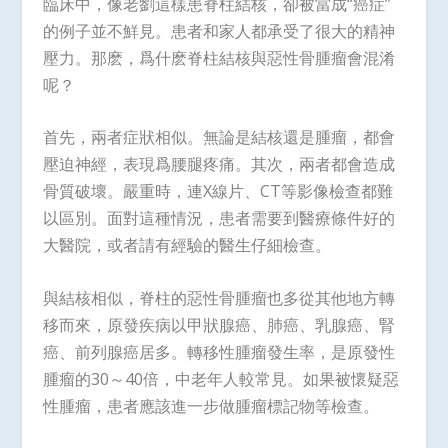
臨床中，像老劉這樣患脊柱結核，卻被當成“癌症”
的例子並不鮮見。患者和家人都承受了很大的精神
壓力。那麽，爲什麽脊柱結核與惡性骨腫瘤會混淆
呢？
首先，兩者症狀相似。無論是結核還是腫瘤，都會
壓迫神經，表現爲腰腿疼痛。其次，兩者都會造成
骨質破壞。嚴重時，連X線片、CT等影像檢查都難
以區別。面對這種情況，患者需要到醫療條件好的
大醫院，或者請有經驗的醫生仔細檢查。
與結核相似，脊柱的惡性骨腫瘤也多從其他地方轉
移而來，原發疾病以甲狀腺癌、肺癌、乳腺癌、腎
癌、前列腺癌居多。轉移性腫瘤發生率，是原發性
腫瘤的30～40倍，中老年人較常見。如果被懷疑惡
性腫瘤，患者應該進一步做腫瘤標記物等檢查。