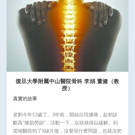
復旦大學附屬中山醫院骨科
李娟
董健（教
授）
真實的故事
老劉今年53歲了。3年前，開始出現腰痛，起初診
斷爲“腰肌勞損”，活動一下，症狀就得以緩解。到
當地醫院拍了X線片後，沒發現什麽問題，也就沒把