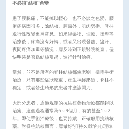
不必談“結核”色變
患了腰腿痛，不能掉以輕心，也不必談之色變。腰
腿痛病因很多，除結核、腫瘤外，肌肉勞損、脊柱
退行性改變更爲常見。如果經藥物、理療、按摩等
治療後，疼痛沒有好轉，或者又出現發熱、盜汗、
夜間疼痛加重等情況，應及時到正規醫院檢查，儘
快明確是否爲結核引起，進行針對治療。
當然，並不是所有的脊柱結核都像老劉一樣需手術
治療，只有那些症狀較重，産生神經壓迫，脊柱不
穩定，或者發生畸形的患者才應該開刀。
大部分患者，通過規範的抗結核藥物治療都能得以
治癒。這個過程通常爲6～9個月，有的甚至1～2
年。即使手術治療後，也要持續、正確服用抗結核
藥。對脊柱結核而言，應做好“打持久戰”的心理準