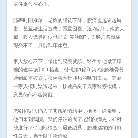
這件事放在心上。
隨著時間推移，老劉的體質下降，腰痛也越來越厲
害，甚至給生活造成了嚴重困擾。近2個月，他的大
腿、腹股溝等部位也跟著“湊熱鬧”，走幾步路就痛
得受不了，只能臥床休息。
家人放心不下，帶他到醫院就診。醫生給他做了腰
椎的磁共振和CT檢查，發現第1節和第2節腰椎骨質
遭到嚴重破壞，很像惡性骨腫瘤的晚期表現。老劉
一家人頓時緊張起來，接連諮詢了幾家醫療機構，
意見仍然不容樂觀。
老劉和家人陷入了悲觀的情緒中，抱著一線希望，
他們來到我院。我們仔細追問了老劉的病史，並對
他進行了仔細地檢查，最後認爲，腰椎結核的可能
性最大，應予以手術治療。