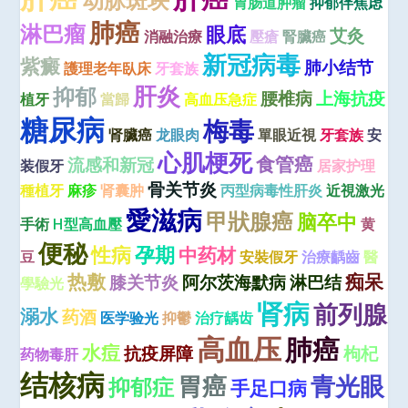
胃肠道肿瘤
抑郁伴焦虑
肺癌
淋巴瘤
眼底
艾灸
消融治療
壓瘡
腎臟癌
新冠病毒
紫癜
肺小结节
護理老年臥床
牙套族
肝炎
抑郁
腰椎病
上海抗疫
植牙
當歸
高血压急症
糖尿病
梅毒
肾臟癌
龙眼肉
單眼近視
牙套族
安
心肌梗死
食管癌
流感和新冠
装假牙
居家护理
骨关节炎
種植牙
麻疹
肾囊肿
丙型病毒性肝炎
近視激光
愛滋病
甲狀腺癌
脑卒中
手術
H型高血壓
黄
便秘
性病
孕期
中药材
豆
安裝假牙
治療齲齒
醫
热敷
痴呆
膝关节炎
阿尔茨海默病
淋巴结
學驗光
肾病
前列腺
溺水
药酒
医学验光
抑鬱
治疗龋齿
高血压
肺癌
水痘
抗疫屏障
枸杞
药物毒肝
结核病
青光眼
胃癌
抑郁症
手足口病