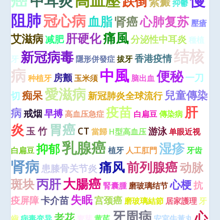
高血壓
慢
中耳炎
跌倒
紫癜
抑鬱
阻肺
冠心病
血脂
心肺复苏
肾癌
壓瘡
痛風
肝硬化
艾滋病
减肥
分泌性中耳炎
種植
结核
新冠病毒
香港疫情
牙
隱形併發症
拔牙
病
中風
便秘
房颤
一刀
种植牙
玉米须
脑出血
愛滋病
兒童傳染
痴呆
切
新冠肺炎全球流行
肝
疫苗
病
戒烟
早搏
高血压急症
白扁豆
傳染病
炎
胃癌
玉 竹
CT
游泳
當歸
H型高血压
单眼近视
乳腺癌
湿疹
抑郁
白扁豆
植牙
人工肛門
牙齿
肾病
痛风
前列腺癌
动脉
患膝骨关节炎
大腸癌
丙肝
斑块
心梗
抗
腎囊腫
磨玻璃结节
失眠
疫屏障
卡介苗
宫颈癌
磨玻璃結節
居家護理
牙
牙周病
心
老花
齒
病毒变异
麦芽
黄芪
安宮牛黃丸