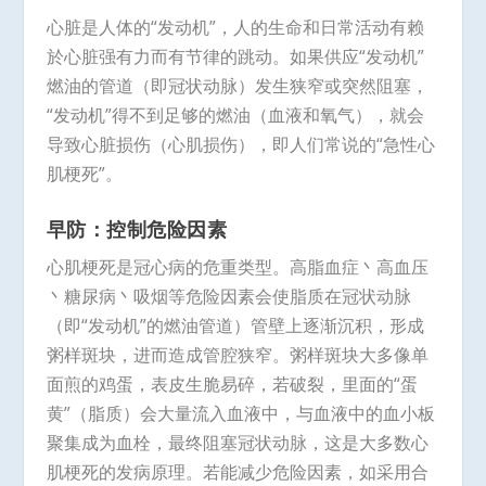
心脏是人体的“发动机”，人的生命和日常活动有赖
於心脏强有力而有节律的跳动。如果供应“发动机”
燃油的管道（即冠状动脉）发生狭窄或突然阻塞，
“发动机”得不到足够的燃油（血液和氧气），就会
导致心脏损伤（心肌损伤），即人们常说的“急性心
肌梗死”。
早防：控制危险因素
心肌梗死是冠心病的危重类型。高脂血症丶高血压
丶糖尿病丶吸烟等危险因素会使脂质在冠状动脉
（即“发动机”的燃油管道）管壁上逐渐沉积，形成
粥样斑块，进而造成管腔狭窄。粥样斑块大多像单
面煎的鸡蛋，表皮生脆易碎，若破裂，里面的“蛋
黄”（脂质）会大量流入血液中，与血液中的血小板
聚集成为血栓，最终阻塞冠状动脉，这是大多数心
肌梗死的发病原理。若能减少危险因素，如采用合