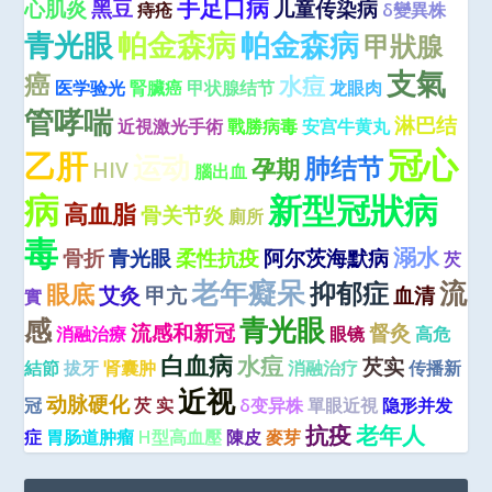
手足口病
心肌炎
黑豆
儿童传染病
痔疮
δ變異株
青光眼
帕金森病
帕金森病
甲狀腺
支氣
癌
水痘
医学验光
腎臟癌
甲状腺结节
龙眼肉
管哮喘
淋巴结
近視激光手術
戰勝病毒
安宫牛黄丸
冠心
乙肝
运动
肺结节
孕期
HIV
腦出血
病
新型冠狀病
高血脂
骨关节炎
廁所
毒
溺水
骨折
青光眼
柔性抗疫
阿尔茨海默病
芡
老年癡呆
流
抑郁症
眼底
艾灸
甲亢
血清
實
青光眼
感
流感和新冠
督灸
消融治療
眼镜
高危
白血病
水痘
芡实
結節
拔牙
肾囊肿
消融治疗
传播新
近视
动脉硬化
冠
芡 实
δ变异株
單眼近視
隐形并发
抗疫
老年人
症
胃肠道肿瘤
H型高血壓
陳皮
麥芽