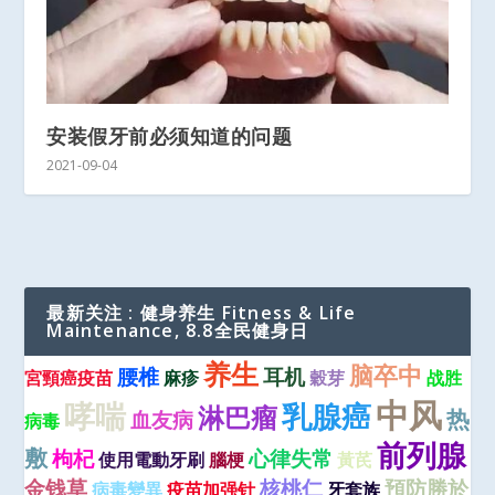
安装假牙前必须知道的问题
2021-09-04
最新关注 : 健身养生 Fitness & Life
Maintenance, 8.8全民健身日
养生
脑卒中
腰椎
耳机
宮頸癌疫苗
麻疹
穀芽
战胜
中风
哮喘
乳腺癌
淋巴瘤
热
血友病
病毒
前列腺
敷
枸杞
心律失常
使用電動牙刷
腦梗
黃芪
金钱草
核桃仁
預防勝於
病毒變異
疫苗加强针
牙套族