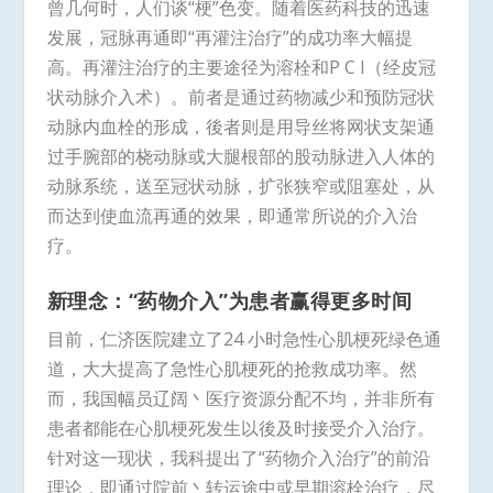
曾几何时，人们谈“梗”色变。随着医药科技的迅速
发展，冠脉再通即“再灌注治疗”的成功率大幅提
高。再灌注治疗的主要途径为溶栓和P C I（经皮冠
状动脉介入术）。前者是通过药物减少和预防冠状
动脉内血栓的形成，後者则是用导丝将网状支架通
过手腕部的桡动脉或大腿根部的股动脉进入人体的
动脉系统，送至冠状动脉，扩张狭窄或阻塞处，从
而达到使血流再通的效果，即通常所说的介入治
疗。
新理念：“药物介入”为患者赢得更多时间
目前，仁济医院建立了24 小时急性心肌梗死绿色通
道，大大提高了急性心肌梗死的抢救成功率。然
而，我国幅员辽阔丶医疗资源分配不均，并非所有
患者都能在心肌梗死发生以後及时接受介入治疗。
针对这一现状，我科提出了“药物介入治疗”的前沿
理论，即通过院前丶转运途中或早期溶栓治疗，尽