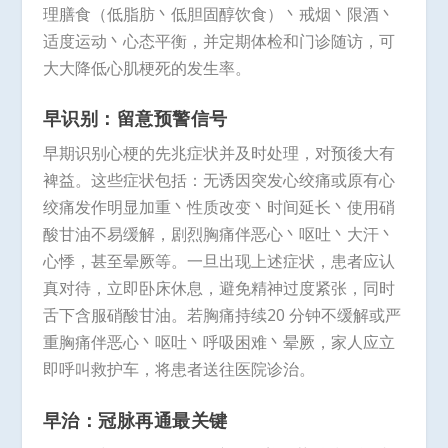
理膳食（低脂肪丶低胆固醇饮食）丶戒烟丶限酒丶
适度运动丶心态平衡，并定期体检和门诊随访，可
大大降低心肌梗死的发生率。
早识别：留意预警信号
早期识别心梗的先兆症状并及时处理，对预後大有
裨益。这些症状包括：无诱因突发心绞痛或原有心
绞痛发作明显加重丶性质改变丶时间延长丶使用硝
酸甘油不易缓解，剧烈胸痛伴恶心丶呕吐丶大汗丶
心悸，甚至晕厥等。一旦出现上述症状，患者应认
真对待，立即卧床休息，避免精神过度紧张，同时
舌下含服硝酸甘油。若胸痛持续20 分钟不缓解或严
重胸痛伴恶心丶呕吐丶呼吸困难丶晕厥，家人应立
即呼叫救护车，将患者送往医院诊治。
早治：冠脉再通最关键