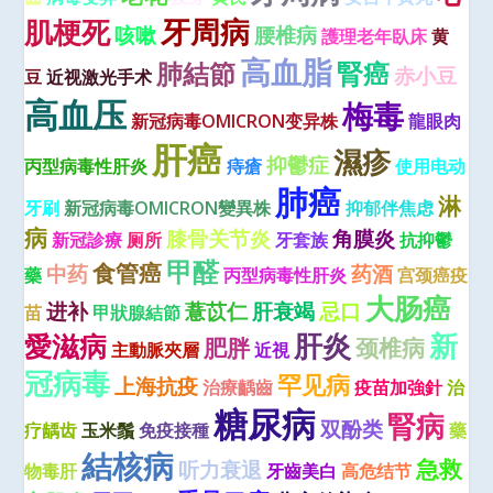
牙周病
肌梗死
咳嗽
腰椎病
護理老年臥床
黄
高血脂
肺結節
腎癌
赤小豆
豆
近视激光手术
高血压
梅毒
新冠病毒OMICRON变异株
龍眼肉
肝癌
濕疹
抑鬱症
丙型病毒性肝炎
痔瘡
使用电动
肺癌
淋
牙刷
新冠病毒OMICRON變異株
抑郁伴焦虑
病
膝骨关节炎
角膜炎
新冠診療
厕所
牙套族
抗抑鬱
甲醛
食管癌
中药
药酒
藥
丙型病毒性肝炎
宫颈癌疫
大肠癌
进补
薏苡仁
肝衰竭
忌口
苗
甲狀腺結節
肝炎
新
愛滋病
肥胖
颈椎病
主動脈夾層
近視
冠病毒
罕见病
上海抗疫
治療齲齒
疫苗加強針
治
糖尿病
腎病
双酚类
疗龋齿
玉米鬚
免疫接種
藥
結核病
急救
听力衰退
物毒肝
牙齒美白
高危结节