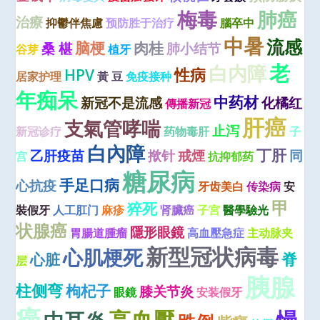
梅毒
肺癌
治療
抑鬱伴焦慮
预防胜于治疗
腦卒中
中暑
流感
脑梗
肉桂
桑 椹
肺小结节
谷芽
植牙
老
白内障
性病
HPV
居家护理
黃 豆
免疫接种
年痴呆
中药材
新冠不是流感
化橘红
傳播新冠
肝癌
支氣管哮喘
止泻
新冠诊疗
药物毒肝
子
白內障
丁肝
乙肝疫苗
揿针
戒煙
同
宫
抗抑郁药
糖尿病
手足口病
心抗疫
牙齿美白
传染病
安
甲
猝死
裝假牙
人工肛门
麻疹
肾臟癌
子宮
醫學驗光
状腺癌
隱形眼鏡
胃腸道腫瘤
高血壓急症
主动脉夹
新型冠状病毒
心肌梗死
脊
心脏
层
胰腺
柱侧弯
枸杞子
膝关节炎
眼鏡
安装假牙
癌