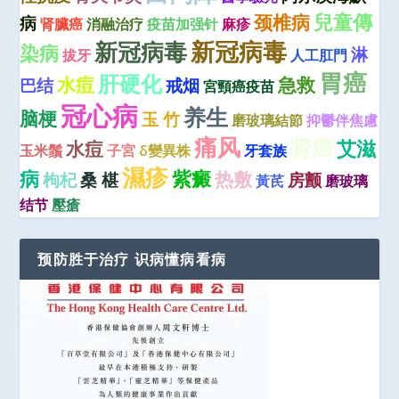
兒童傳
颈椎病
病
肾臟癌
消融治疗
疫苗加强针
麻疹
新冠病毒
新冠病毒
染病
淋
拔牙
人工肛門
胃癌
肝硬化
水痘
急救
巴结
戒烟
宮頸癌疫苗
冠心病
养生
脑梗
玉 竹
磨玻璃結節
抑鬱伴焦慮
痛风
肾癌
艾滋
水痘
玉米鬚
子宮
δ變異株
牙套族
濕疹
病
紫癜
热敷
枸杞
桑 椹
房颤
黃芪
磨玻璃
结节
壓瘡
预防胜于治疗 识病懂病看病