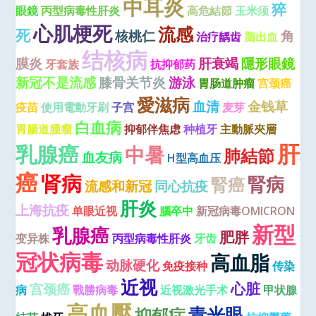
中耳炎
猝
眼鏡
丙型病毒性肝炎
高危結節
玉米须
心肌梗死
流感
死
核桃仁
角
治疗龋齿
脑出血
结核病
膜炎
肝衰竭
隱形眼鏡
牙套族
抗抑郁药
新冠不是流感
膝骨关节炎
游泳
胃肠道肿瘤
宫颈癌
愛滋病
血清
金钱草
疫苗
使用電動牙刷
子宫
麦芽
白血病
胃腸道腫瘤
抑郁伴焦虑
种植牙
主動脈夾層
肝
乳腺癌
中暑
肺結節
血友病
H型高血压
癌
肾病
腎病
腎癌
流感和新冠
同心抗疫
肝炎
上海抗疫
单眼近视
腦卒中
新冠病毒OMICRON
新型
乳腺癌
肥胖
变异株
丙型病毒性肝炎
牙齿
冠状病毒
高血脂
动脉硬化
免疫接种
传染
近视
心脏
宫颈癌
病
戰勝病毒
近视激光手术
甲状腺
高血壓
青光眼
抑郁症