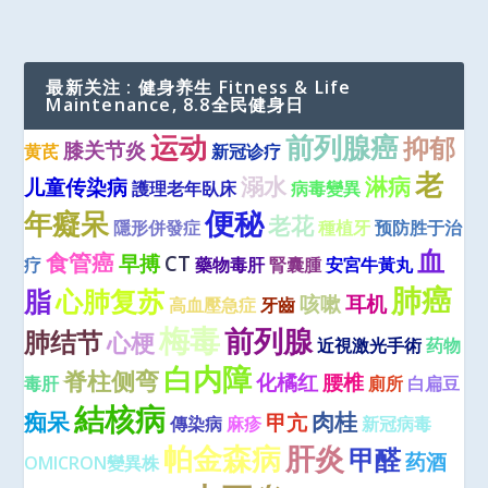
最新关注 : 健身养生 Fitness & Life
Maintenance, 8.8全民健身日
运动
前列腺癌
抑郁
膝关节炎
黄芪
新冠诊疗
老
溺水
淋病
儿童传染病
護理老年臥床
病毒變異
便秘
年癡呆
老花
隱形併發症
種植牙
预防胜于治
血
食管癌
早搏
CT
疗
藥物毒肝
腎囊腫
安宮牛黃丸
肺癌
脂
心肺复苏
咳嗽
耳机
高血壓急症
牙齒
梅毒
前列腺
肺结节
心梗
近視激光手術
药物
白内障
脊柱侧弯
化橘红
腰椎
毒肝
廁所
白扁豆
結核病
痴呆
肉桂
甲亢
傳染病
麻疹
新冠病毒
肝炎
帕金森病
甲醛
药酒
OMICRON變異株