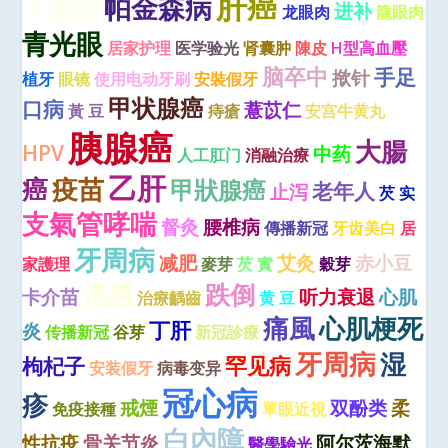
肝癌
大肠癌
帕金森病
进补
龙眼肉
龍眼肉
青光眼
居家护理
医学验光
肾囊肿
陳皮
H型高血壓
脑卒中
手足
揿针
植牙
眼镜
使用电动牙刷
安裝假牙
甲状腺癌
口病
薏苡仁
黃 豆
痔瘡
安宫牛黄丸
胰腺癌
大腸
HPV
中药
人工肛门
消融治療
乙肝
癌
疫苗
甲狀腺癌
老年人
止泻
芡 实
支氣管哮喘
督灸
腰椎病
傳播新冠
牙齿美白
居
牙周病
减肥
艾灸
赤小豆
家護理
麥芽
芡 實
穀芽
流感
跌倒
卡介苗
听力衰退
心肌
治療齲齒
黄 豆
痛風
心肌梗死
丁肝
炎
传播新冠
谷芽
新冠診療
牙周病
湿
罕见病
枸杞子
安装假牙
病毒变异
冠心病
疹
戒煙
双酚类
柔
免疫接種
單眼近視
白內障
性抗疫
骨关节炎
阿尔茨海默
醫學驗光