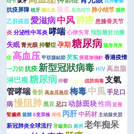
结节
拔牙
抗抑鬱藥
眼底
抗疫屏障
肺小结节
植牙
腦出血
高危结节
腦梗
中风
肺癌
愛滋病
乙肝疫苗
患膝骨关节
哮喘
炎
分泌性中耳炎
心律失常
預防勝於治療
糖尿病
失眠
孕期
青光眼
抑鬱症
隐形并发
高血压
芡实
香港疫情
症
甲狀腺結節
疫苗加強針
新型冠狀病毒
高血脂
抗疫
一刀切
HIV
糖尿病
支氣
淋巴瘤
抑鬱
白扁豆
战胜病毒
中風
梅毒
管哮喘
手足口
骨折
高血压急症
慢阻肺
动脉斑块
性病
病
黑豆
忌口
近視
丙肝
中药材
腎臟癌
當歸
δ变异株
痔疮
主动脉夹层
老年痴呆
新冠肺炎全球流行
牙齒美白
厕所