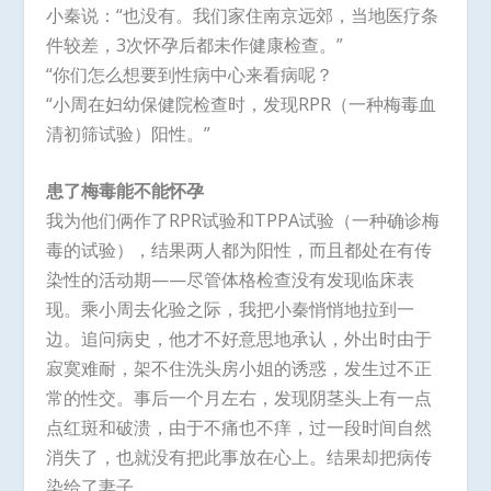
小秦说：“也没有。我们家住南京远郊，当地医疗条
件较差，3次怀孕后都未作健康检查。”
“你们怎么想要到性病中心来看病呢？
“小周在妇幼保健院检查时，发现RPR（一种梅毒血
清初筛试验）阳性。”
患了梅毒能不能怀孕
我为他们俩作了RPR试验和TPPA试验（一种确诊梅
毒的试验），结果两人都为阳性，而且都处在有传
染性的活动期——尽管体格检查没有发现临床表
现。乘小周去化验之际，我把小秦悄悄地拉到一
边。追问病史，他才不好意思地承认，外出时由于
寂寞难耐，架不住洗头房小姐的诱惑，发生过不正
常的性交。事后一个月左右，发现阴茎头上有一点
点红斑和破溃，由于不痛也不痒，过一段时间自然
消失了，也就没有把此事放在心上。结果却把病传
染给了妻子。