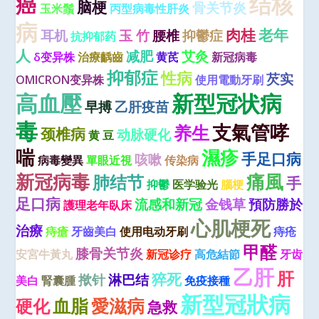
结核
癌
脑梗
骨关节炎
玉米鬚
丙型病毒性肝炎
病
肉桂
老年
耳机
玉 竹
腰椎
抑鬱症
抗抑郁药
人
减肥
艾灸
δ变异株
治療齲齒
黄芪
新冠病毒
抑郁症
性病
芡实
OMICRON变异株
使用電動牙刷
高血壓
新型冠状病
早搏
乙肝疫苗
毒
支氣管哮
养生
颈椎病
动脉硬化
黄 豆
喘
濕疹
手足口病
咳嗽
病毒變異
單眼近視
传染病
新冠病毒
痛風
肺结节
手
抑鬱
医学验光
腦梗
足口病
流感和新冠
金钱草
預防勝於
護理老年臥床
心肌梗死
治療
痔瘡
牙齒美白
使用电动牙刷
痔疮
甲醛
膝骨关节炎
安宮牛黃丸
新冠诊疗
高危結節
牙齿
乙肝
肝
猝死
揿针
淋巴结
美白
腎囊腫
免疫接種
新型冠狀病
血脂
愛滋病
硬化
急救