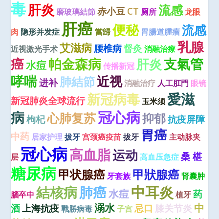
毒
肝炎
流感
赤小豆
CT
磨玻璃結節
厕所
龙眼
肝癌
便秘
流感
肉
隐形并发症
當歸
胃腸道腫瘤
乳腺
艾滋病
腰椎病
督灸
近视激光手术
消融治療
癌
帕金森病
肝炎
支氣管
水痘
传播新冠
哮喘
近视
肺結節
进补
消融治疗
人工肛門
眼镜
愛滋
新冠病毒
新冠肺炎全球流行
玉米须
冠心病
病
心肺复苏
抑郁
枸杞
抗疫屏障
胃癌
中药
居家护理
拔牙
宫颈癌疫苗
拔牙
主动脉夹
冠心病
高血脂
运动
桑 椹
层
高血压急症
糖尿病
甲状腺癌
甲狀腺癌
牙套族
肾囊肿
中耳炎
結核病
肺癌
水痘
药
腦卒中
植牙
溺水
中
酒
上海抗疫
忌口
膝关节炎
戰勝病毒
子宫