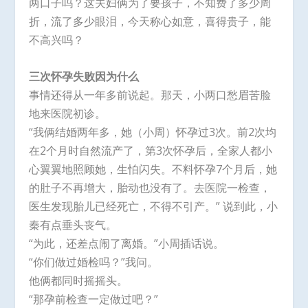
两口子吗？这夫妇俩为了要孩子，不知费了多少周
折，流了多少眼泪，今天称心如意，喜得贵子，能
不高兴吗？
三次怀孕失败因为什么
事情还得从一年多前说起。那天，小两口愁眉苦脸
地来医院初诊。
“我俩结婚两年多，她（小周）怀孕过3次。前2次均
在2个月时自然流产了，第3次怀孕后，全家人都小
心翼翼地照顾她，生怕闪失。不料怀孕7个月后，她
的肚子不再增大，胎动也没有了。去医院一检查，
医生发现胎儿已经死亡，不得不引产。” 说到此，小
秦有点垂头丧气。
“为此，还差点闹了离婚。”小周插话说。
“你们做过婚检吗？”我问。
他俩都同时摇摇头。
“那孕前检查一定做过吧？”