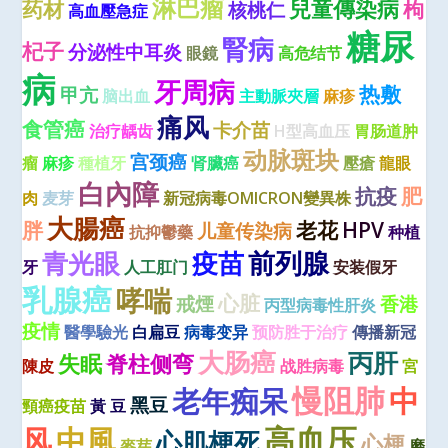
淋巴瘤
兒童傳染病
药材
枸
核桃仁
高血壓急症
糖尿
腎病
杞子
分泌性中耳炎
眼鏡
高危结节
病
牙周病
热敷
甲亢
脑出血
主動脈夾層
麻疹
痛风
食管癌
卡介苗
治疗龋齿
H型高血压
胃肠道肿
动脉斑块
宫颈癌
瘤
麻疹
種植牙
肾臟癌
壓瘡
龍眼
白內障
抗疫
肥
肉
麦芽
新冠病毒OMICRON變異株
大腸癌
胖
老花
HPV
儿童传染病
抗抑鬱藥
种植
青光眼
疫苗
前列腺
牙
人工肛门
安装假牙
乳腺癌
哮喘
心脏
戒煙
香港
丙型病毒性肝炎
疫情
醫學驗光
白扁豆
病毒变异
预防胜于治疗
傳播新冠
大肠癌
丙肝
失眠
脊柱侧弯
陳皮
战胜病毒
宮
慢阻肺
中
老年痴呆
黑豆
頸癌疫苗
黃 豆
高血压
风
中風
心肌梗死
心梗
麥芽
磨