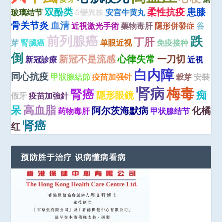
双酚类
柔性抗疫
患膝
玻璃结节
δ變異株
安宫牛黄丸
骨关节炎
血清
近視激光手術
藥物毒肝
隱形併發症
谷
前列腺癌
跌
丁肝
芽
腎臟癌
单眼近视
免疫接种
倒
新冠不是流感
心律失常
一刀切
新冠診療
近視
白内障
同心抗疫
甲狀腺結節
疫苗加强针
穀芽
安裝
肾病
梅毒
腎癌
痴
隱形眼鏡
假牙
疫苗加強針
高血脂
呆
阿尔茨海默病
化橘
药物毒肝
甲状腺结节
肾癌
红
预防胜于治疗 识病懂病看病