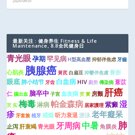
2020-09-01
最新关注 : 健身养生 Fitness & Life
Maintenance, 8.8全民健身日
青光眼
孕期
罕见病
H型高血壓
抑郁伴焦虑
牙齒
胰腺癌
心肌炎
骨折
黃芪
白扁豆
抑鬱伴焦慮
眼底
白血病
肺小结节
HIV
薏苡
牙齿
廁所
傳染病
肝癌
脑卒中
仁
血友病
房颤
腦出血
子宮
芡 實
梅毒
帕金森病
湿
紫癜
淋病
芡 实
居家護理
疹
老年癡呆
戒烟
听力衰退
游泳
牙套族
植牙
肺
中暑
牙周病
止泻
肝衰竭
青光眼
角膜炎