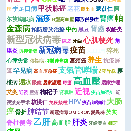
甲状腺癌
手足口病
老花
薏苡仁
阿
压
脑出血
濕疹
帕
腎癌
尔茨海默病
H型高血壓
隱形併發症
金森病
肾癌
預防勝於治療
中药
黑豆
双酚类
新型冠状病毒
心肌梗死
角
陳皮
牙齒
新冠病毒
疫苗
猝死
膜炎
抗抑鬱藥
人工肛門
养生
心律失常
宫颈癌
抗疫屏
傳染病
抑鬱伴焦慮
支氣管哮喘
罕见病
障
腰
高血压急症
δ变异株
高血壓
溺水
椎病
眼鏡
居家護理
痔瘡
居家护理
近视
枸杞子
艾灸
近視
壓瘡
肾囊肿
疫苗加强针
近
大肠
HPV
核桃仁
视激光手术
免疫接種
疫苗加強針
癌
肺结节
骨折
芡实
新冠病毒OMICRON變異株
乙肝
肝炎
脊柱侧弯
高血脂
牙齒美白
植牙