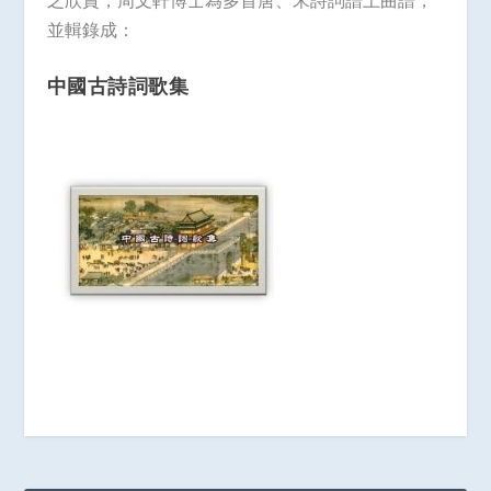
之欣賞，周文軒博士為多首唐、宋詩詞譜上曲譜，
並輯錄成：
中國古詩詞歌集