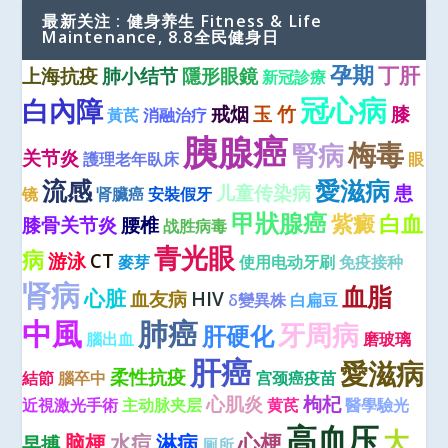
最新关注 : 健身养生 Fitness & Life
Maintenance, 8.8全民健身日
孕期
丁肝
上海抗疫
肺小结节
隱形眼鏡
新冠診療
冠心病
白內障
戒烟
玉 竹
膝
黃芪
消融治疗
胰腺癌
梅毒
腎病
关节炎
護理老年臥床
眼
流感
愛滋病
儿童传染病
患
镜
肾臟癌
安裝假牙
甲狀腺癌
紫癜
白血
膝骨关节炎
腰椎
战胜病毒
青光眼
病
游泳
CT
麥芽
使用电动牙刷
免疫接种
肾病
血脂
心脏
血友病
HIV
δ變異株
白扁豆
中風
肺癌
牙周病
肝硬化
腦出血
磨玻璃
肝癌
愛滋病
柔性抗疫
結節
腦卒中
宫颈癌疫苗
心肌炎
枸杞
近視激光手術
主动脉夹层
黄芪
醫學驗光
高血压
大
心梗
脑梗
水痘
淋病
早搏
厕所