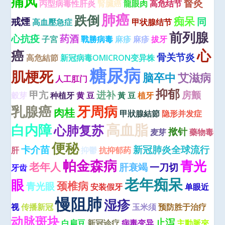
痛风
督灸
丙型病毒性肝炎
腎臟癌
龍眼肉
高危结节
肺癌
跌倒
痴呆
戒煙
同
高血壓急症
甲状腺结节
前列腺
心抗疫
药酒
子宮
戰勝病毒
麻疹
麻疹
拔牙
心
癌
骨关节炎
高危結節
新冠病毒OMICRON变异株
糖尿病
肌梗死
脑卒中
艾滋病
人工肛门
抑郁
甲亢
进补
房颤
穀芽
种植牙
黄 豆
黃 豆
植牙
牙周病
乳腺癌
肉桂
甲狀腺結節
隐形并发症
高血脂
白内障
心肺复苏
揿针
麦芽
藥物毒
便秘
卡介苗
新冠肺炎全球流行
肝
抑鬱
抗抑郁药
帕金森病
青光
老年人
肝衰竭
一刀切
牙齿
老年痴呆
眼
颈椎病
青光眼
安装假牙
单眼近
慢阻肺
湿疹
视
传播新冠
玉米须
预防胜于治疗
动脉斑块
止泻
白扁豆
新冠诊疗
病毒变异
主動脈夾