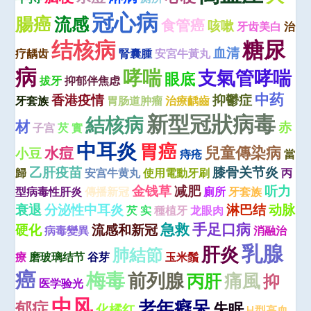
冠心病
腸癌
流感
食管癌
咳嗽
牙齿美白
治
结核病
糖尿
血清
疗龋齿
腎囊腫
安宮牛黃丸
病
哮喘
支氣管哮喘
眼底
拔牙
抑郁伴焦虑
中药
香港疫情
抑鬱症
牙套族
胃肠道肿瘤
治療齲齒
新型冠狀病毒
結核病
材
赤
子宫
芡 實
中耳炎
胃癌
兒童傳染病
水痘
小豆
痔疮
當
乙肝疫苗
膝骨关节炎
歸
安宫牛黄丸
使用電動牙刷
丙
金钱草
减肥
听力
型病毒性肝炎
傳播新冠
廁所
牙套族
衰退
分泌性中耳炎
淋巴结
动脉
芡 实
種植牙
龙眼肉
急救
手足口病
硬化
流感和新冠
病毒變異
消融治
乳腺
肝炎
肺結節
療
磨玻璃结节
谷芽
玉米鬚
癌
梅毒
前列腺
痛風
丙肝
抑
医学验光
中风
老年癡呆
郁症
失眠
化橘红
H型高血