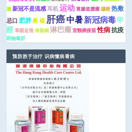
运动
热敷
新冠不是流感
耳机
層
胃腸道腫瘤
腦梗
肝癌
中暑
新冠病毒
甲
肥胖
忌口
桑 椹
醛
淋巴瘤
性病
抗疫
單眼近視
传染病
宮頸癌疫苗
药物毒肝
预防胜于治疗 识病懂病看病