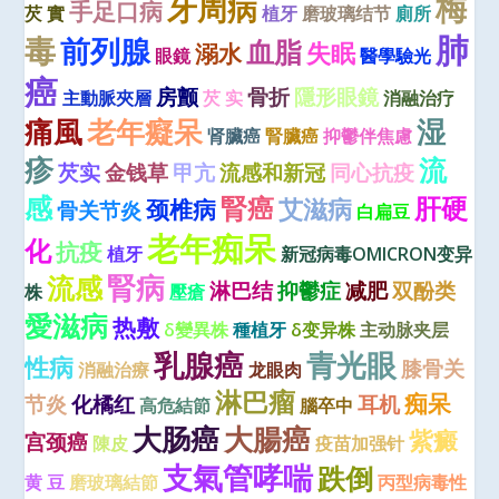
梅
牙周病
手足口病
芡 實
植牙
磨玻璃结节
廁所
肺
毒
前列腺
血脂
失眠
溺水
眼鏡
醫學驗光
癌
房颤
骨折
隱形眼鏡
主動脈夾層
芡 实
消融治疗
痛風
老年癡呆
湿
肾臟癌
腎臟癌
抑鬱伴焦慮
疹
流
芡实
金钱草
甲亢
流感和新冠
同心抗疫
感
腎癌
肝硬
艾滋病
颈椎病
骨关节炎
白扁豆
老年痴呆
化
抗疫
植牙
新冠病毒OMICRON变异
腎病
流感
淋巴结
抑鬱症
减肥
双酚类
株
壓瘡
愛滋病
热敷
δ變異株
種植牙
δ变异株
主动脉夹层
青光眼
乳腺癌
性病
膝骨关
消融治療
龙眼肉
淋巴瘤
痴呆
节炎
化橘红
耳机
高危結節
腦卒中
大肠癌
大腸癌
紫癜
宫颈癌
陳皮
疫苗加强针
支氣管哮喘
跌倒
黄 豆
磨玻璃結節
丙型病毒性