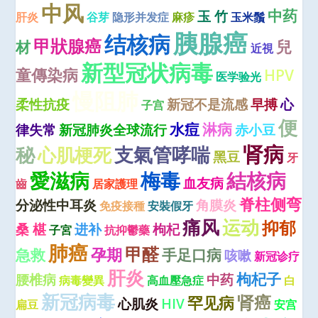
中风
中药
玉 竹
肝炎
谷芽
隐形并发症
麻疹
玉米鬚
胰腺癌
结核病
甲狀腺癌
兒
材
近視
新型冠状病毒
童傳染病
HPV
医学验光
慢阻肺
柔性抗疫
新冠不是流感
早搏
心
子宫
便
水痘
淋病
律失常
新冠肺炎全球流行
赤小豆
肾病
秘
心肌梗死
支氣管哮喘
黑豆
牙
愛滋病
梅毒
結核病
血友病
齒
居家護理
脊柱侧弯
分泌性中耳炎
角膜炎
免疫接種
安裝假牙
痛风
运动
抑郁
桑 椹
进补
枸杞
子宮
抗抑鬱藥
肺癌
甲醛
孕期
急救
手足口病
咳嗽
新冠诊疗
肝炎
枸杞子
腰椎病
中药
病毒變異
高血壓急症
白
新冠病毒
肾癌
罕见病
心肌炎
HIV
扁豆
安宫