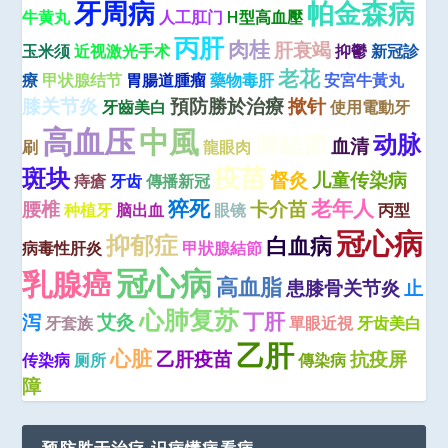
牙周病
帕金森病
牛黄丸
人工肛门
H型高血壓
丙肝
肉桂
肝衰竭
玉米须
近视激光手术
抑鬱
新冠診
老花
療
甲状腺结节
胃腸道腫瘤
藥物毒肝
安宮牛黃丸
膝关节炎
預防勝於治療
揿针
牙齒美白
使用電動牙
高血压
中風
肺結節
动脉
血清
刷
龍眼肉
疫苗
斑块
督灸
儿童传染病
痔瘡
牙齿
傳播新冠
猝死
老年人
腰椎
卡介苗
种植牙
脑出血
眼镜
丙型
冠心病
抑郁症
白血病
病毒性肝炎
甲狀腺結節
冠心病
乳腺癌
高血脂
患膝骨关节炎
止
心肺复苏
丁肝
泻
艾灸
牙套族
單眼近視
牙齿美白
乙肝
心脏
乙肝疫苗
抗疫屏
传染病
厕所
傳染病
障
预防胜于治疗 识病懂病看病