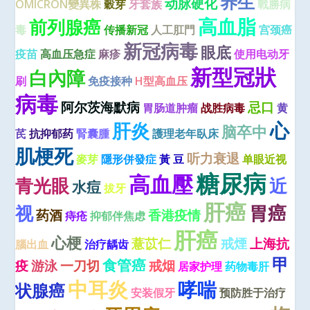
养生
动脉硬化
OMICRON變異株
穀芽
牙套族
戰勝病
高血脂
前列腺癌
毒
传播新冠
人工肛門
宫颈癌
新冠病毒
眼底
疫苗
高血压急症
麻疹
使用电动牙
新型冠狀
白內障
刷
免疫接种
H型高血压
病毒
阿尔茨海默病
忌口
胃肠道肿瘤
战胜病毒
黄
心
肝炎
脑卒中
芪
抗抑郁药
腎囊腫
護理老年臥床
肌梗死
听力衰退
麥芽
隱形併發症
黃 豆
单眼近视
糖尿病
高血壓
青光眼
近
水痘
拔牙
肝癌
视
胃癌
药酒
香港疫情
痔疮
抑郁伴焦虑
肝癌
心梗
薏苡仁
戒煙
上海抗
腦出血
治疗龋齿
甲
食管癌
疫
游泳
一刀切
戒烟
居家护理
药物毒肝
中耳炎
哮喘
状腺癌
安装假牙
预防胜于治疗