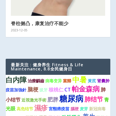
脊柱侧凸，康复治疗不能少
2023-12-05
最新关注 : 健身养生 Fitness & Life
Maintenance, 8.8全民健身日
中暑
白内障
治療齲齒
病毒变异
當歸
黃芪
肾囊肿
帕金森病
脑梗
核桃仁
CT
肺
疫苗加強針
拔牙
糖尿病
肺结节
肥胖
小结节
青
近視激光手術
濕疹
光眼
高危结节
宮頸癌疫苗
腦梗
麦芽
新冠病毒