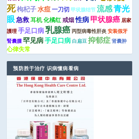
死
青光
流感
枸杞子
水痘
一刀切
甲状腺结节
眼
甲状腺癌
性病
急救
耳机
化橘红
戒烟
居家
乳腺癌
手足口病
護理
丙型病毒性肝炎
安装假牙
抑郁症
罕见病
手足口病
腎囊腫
白扁豆
肾囊肿
心律失常
预防胜于治疗 识病懂病看病