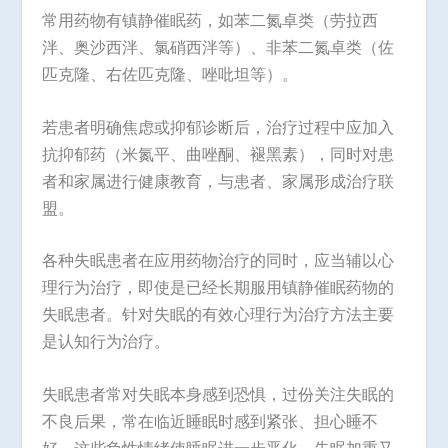
常用药物有镇静催眠药，如苯二氮卓类（劳拉西
泮、奥沙西泮、氯硝西泮等）、非苯二氮卓类（佐
匹克隆、右佐匹克隆、唑吡坦等）。
若患者明确焦虑或抑郁诊断后，治疗过程中应加入
抗抑郁药（米氮平、曲唑酮、褪黑素），同时对患
者和家属进行健康教育，与患者、家属形成治疗联
盟。
各种失眠患者在应用药物治疗的同时，应当辅以心
理行为治疗，即使是已经长期服用镇静催眠药物的
失眠患者。针对失眠的有效心理行为治疗方法主要
是认知行为治疗。
失眠患者常对失眠本身感到恐惧，过份关注失眠的
不良后果，常在临近睡眠时感到紧张、担心睡不
好。这些负性情绪使睡眠进一步恶化，失眠加重又