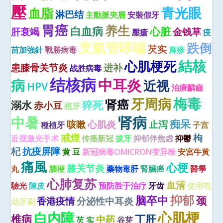
壓
青光眼
血脂
淋巴结
主動脈夾層
安裝假牙
胃癌
养生
白血病
心脏
肝衰竭
金钱草
壓瘡
疫
支氣管哮喘
跌倒
芡实
苗加強針
戰勝病毒
麻疹
結核
心肌梗死
患膝骨关节炎
进补
战胜病毒
结核病
中耳炎
病
近视
HPV
治療齲齒
梅毒
牙周病
肾癌
溺水
猝死
赤小豆
植牙
肾病
中暑
痴呆
咳嗽
心肌炎
止泻
種植牙
子宫
戒煙
枸
近视激光手术
传播新冠
拔牙
抑郁伴焦虑
抑鬱
杞
抗疫屏障
黄 豆
新冠病毒OMICRON变异株
安宮牛黃
痛風
心梗
膝关节炎
丸
腦梗
藥物毒肝
腎臟癌
醫學
心肺复苏
血清
驗光
陳皮
预防胜于治疗
牙齿
使用电
抑郁
脑卒中
颈
香港疫情
分泌性中耳炎
动牙刷
心肌梗
白内障
椎病
丁肝
中药
芡 实
谷芽