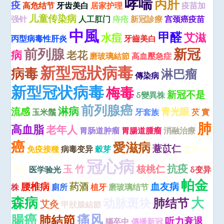
哮喘
丙肝
疫
高危结节
牙齿美白
居家护理
疫苗加
儿童传染病
强针
人工肛门
痔疮
新冠診療
宫颈癌疫苗
中風
甲醛
艾滋
水痘
丙型病毒性肝炎
牙齒美白
前列腺
新冠
病
老花
磨玻璃結節
高血壓急症
新型冠狀病毒
病毒
淋巴瘤
傳染病
新型冠状病毒
梅毒
新冠不是
δ變異株
前列腺癌
淋病
流感
青光眼
玉米鬚
牙套族
芡 實
肺
高血脂
老年人
胃肠道肿瘤
胃腸道腫瘤
消融治療
癌
愛滋病
薏苡仁
免疫接種
病毒变异
穀芽
拔牙
牙
冠心病
抗疫
玉 竹
核桃仁
套族
医学验光
δ变异
帕金
腰椎病
药酒
血友病
株
廁所
植牙
磨玻璃结节
森病
大
动脉斑块
肺结节
艾灸
甲狀腺結節
腸癌
痛风
肺結節
听力衰退
腦卒中
傳播新冠