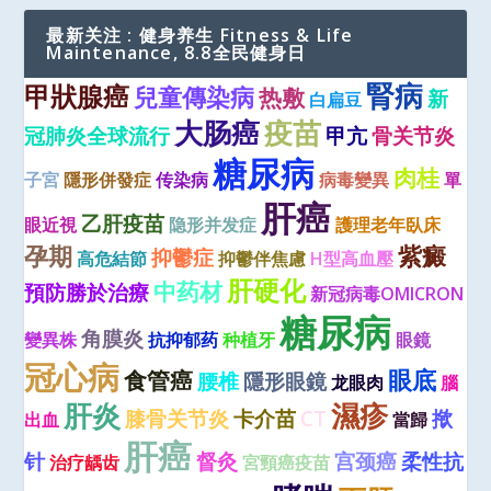
最新关注 : 健身养生 Fitness & Life
Maintenance, 8.8全民健身日
腎病
甲狀腺癌
兒童傳染病
热敷
新
白扁豆
大肠癌
疫苗
冠肺炎全球流行
甲亢
骨关节炎
糖尿病
肉桂
子宮
隱形併發症
传染病
病毒變異
單
肝癌
乙肝疫苗
眼近視
隐形并发症
護理老年臥床
孕期
紫癜
抑鬱症
高危結節
抑鬱伴焦慮
H型高血壓
肝硬化
中药材
預防勝於治療
新冠病毒OMICRON
糖尿病
角膜炎
變異株
抗抑郁药
种植牙
眼鏡
冠心病
眼底
食管癌
腰椎
隱形眼鏡
龙眼肉
腦
肝炎
濕疹
膝骨关节炎
卡介苗
CT
揿
出血
當歸
肝癌
针
督灸
宫颈癌
柔性抗
治疗龋齿
宮頸癌疫苗