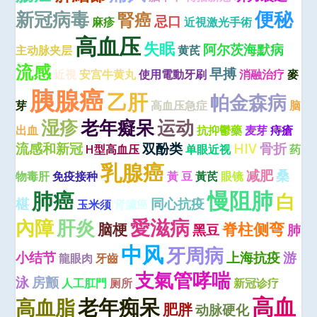
便秘
新冠病毒
腎癌
忌口
麻疹
近視激光手術
高血压
失眠
阿尔茨海默病
主动脉夹层
黄芪
流感
早搏
近視
安宫牛黄丸
使用電動牙刷
消融治疗
麥
胰腺癌
乙肝
帕金森病
芽
高血压急症
脑
湿疹
老年癡呆
运动
出血
抗抑鬱藥
麦芽
痔瘡
流感和新冠
双酚类
HIV
骨折
H型高血压
单眼近视
药
乳腺癌
减肥
桑
物毒肝
免疫接种
黃 豆
黃芪
眼镜
慢阻肺
肺癌
白
椹
同心抗疫
玉米须
肾臟癌
愛滋病
肝炎
內障
脊柱侧弯
脑梗
黑豆
肺
中风
牙周病
小结节
上海抗疫
游
龍眼肉
牙齒
支氣管哮喘
泳
房颤
人工肛門
厕所
新冠诊疗
高血
老年痴呆
高血脂
肥胖
动脉硬化