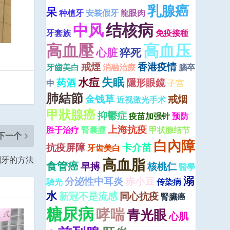
乳腺癌
呆
种植牙
安装假牙
龍眼肉
结核病
中风
牙套族
免疫接種
高血壓
高血压
心脏
猝死
戒煙
香港疫情
牙齒美白
消融治療
腦卒
失眠
水痘
药酒
隱形眼鏡
中
子宫
肺結節
金钱草
戒烟
近视激光手术
甲狀腺癌
抑鬱症
疫苗加强针
预防
上海抗疫
胜于治疗
腎囊腫
甲状腺结节
下一个
白內障
抗疫屏障
卡介苗
牙齿美白
刷牙的方法
高血脂
食管癌
早搏
核桃仁
醫學
溺
分泌性中耳炎
赤小豆
驗光
传染病
水
新冠不是流感
同心抗疫
腎臟癌
糖尿病
哮喘
青光眼
心肌