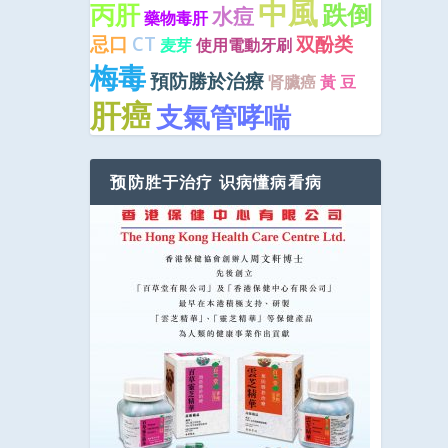
中風
丙肝
跌倒
水痘
藥物毒肝
忌口
CT
双酚类
麦芽
使用電動牙刷
梅毒
預防勝於治療
肾臟癌
黃 豆
肝癌
支氣管哮喘
预防胜于治疗 识病懂病看病