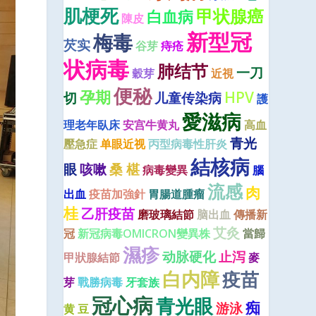
肌梗死
甲状腺癌
白血病
陳皮
新型冠
梅毒
芡实
谷芽
痔疮
状病毒
肺结节
一刀
穀芽
近視
便秘
孕期
HPV
切
儿童传染病
護
愛滋病
理老年臥床
安宫牛黄丸
高血
青光
壓急症
单眼近视
丙型病毒性肝炎
結核病
眼
咳嗽
桑 椹
病毒變異
腦
流感
肉
出血
疫苗加強針
胃腸道腫瘤
桂
乙肝疫苗
磨玻璃結節
脑出血
傳播新
艾灸
冠
新冠病毒OMICRON變異株
當歸
濕疹
动脉硬化
止泻
甲狀腺結節
麥
白内障
疫苗
芽
戰勝病毒
牙套族
冠心病
青光眼
痴
游泳
黄 豆