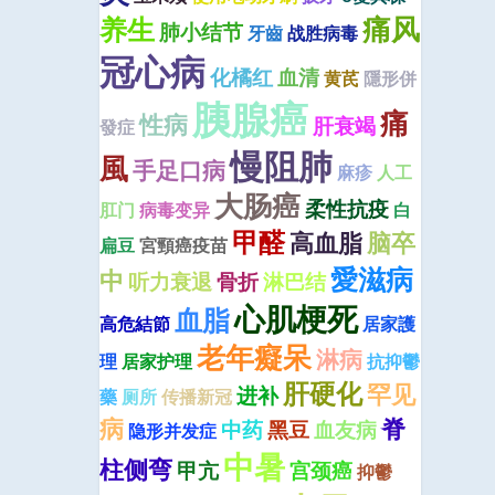
痛风
养生
肺小结节
牙齒
战胜病毒
冠心病
化橘红
血清
黄芪
隱形併
胰腺癌
痛
性病
肝衰竭
發症
慢阻肺
風
手足口病
麻疹
人工
大肠癌
柔性抗疫
肛门
病毒变异
白
甲醛
高血脂
脑卒
扁豆
宮頸癌疫苗
愛滋病
中
听力衰退
骨折
淋巴结
心肌梗死
血脂
高危結節
居家護
老年癡呆
淋病
理
居家护理
抗抑鬱
肝硬化
罕见
进补
藥
厕所
传播新冠
病
脊
中药
黑豆
血友病
隐形并发症
中暑
柱侧弯
甲亢
宫颈癌
抑鬱