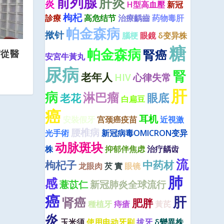
前列腺
肝炎
炎
H型高血壓
新冠
枸杞
診療
高危结节
治療齲齒
药物毒肝
帕金森病
揿针
腦梗
眼鏡
δ变异株
糖
帕金森病
腎癌
賀從醫
安宮牛黃丸
尿病
腎
老年人
HIV
心律失常
肝
病
淋巴瘤
眼底
老花
白扁豆
癌
耳机
安裝假牙
宫颈癌疫苗
近視激
腰椎病
光手術
新冠病毒OMICRON变异
动脉斑块
株
抑郁伴焦虑
治疗龋齿
流
枸杞子
中药材
龙眼肉
芡 實
眼镜
肺
感
薏苡仁
新冠肺炎全球流行
癌
肝
肾癌
肥胖
種植牙
痔瘡
黃芪
炎
玉米须
使用电动牙刷
拔牙
δ變異株