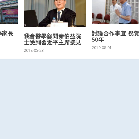
學家長
討論合作事宜 祝
我會醫學顧問秦伯益院
50年
士受到習近平主席接見
2019-08-01
2018-05-23