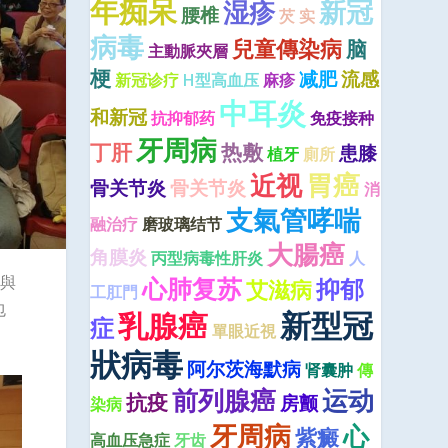
年痴呆
湿疹
新冠
腰椎
芡 实
病毒
兒童傳染病
脑
主動脈夾層
梗
减肥
流感
新冠诊疗
H型高血压
麻疹
中耳炎
和新冠
抗抑郁药
免疫接种
牙周病
丁肝
热敷
患膝
植牙
廁所
近视
胃癌
骨关节炎
骨关节炎
消
支氣管哮喘
融治疗
磨玻璃结节
大腸癌
角膜炎
丙型病毒性肝炎
人
菌與
心肺复苏
抑郁
艾滋病
工肛門
包
新型冠
乳腺癌
症
單眼近視
狀病毒
阿尔茨海默病
肾囊肿
傳
前列腺癌
运动
抗疫
房颤
染病
牙周病
心
紫癜
高血压急症
牙齿