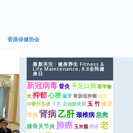
香港保健协会
最新关注 : 健身养生 Fitness &
Life Maintenance, 8.8全民健
身日
新冠病毒
手足口病
督灸
医学验
抑郁
心梗
光
拔牙
胃肠道肿瘤
植牙
玉 竹
膝关
抑鬱伴焦慮
子宮
主动脉夹层
肾病
乙肝
颈椎病
急救
节炎
老
肺癌
膝骨关节炎
玉米鬚
壓瘡