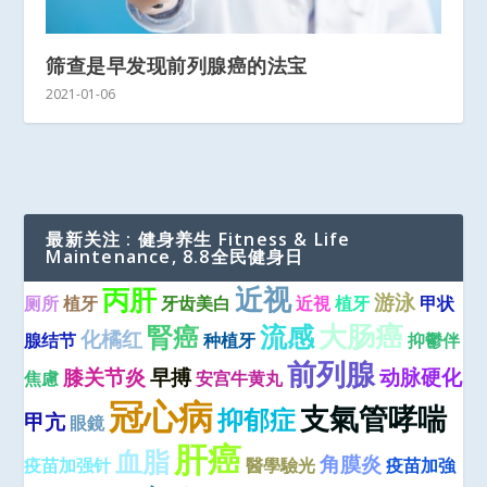
筛查是早发现前列腺癌的法宝
2021-01-06
最新关注 : 健身养生 Fitness & Life
Maintenance, 8.8全民健身日
近视
丙肝
游泳
厕所
植牙
牙齿美白
近視
植牙
甲状
大肠癌
流感
腎癌
化橘红
腺结节
种植牙
抑鬱伴
前列腺
膝关节炎
早搏
动脉硬化
焦慮
安宫牛黄丸
冠心病
支氣管哮喘
抑郁症
甲亢
眼鏡
肝癌
血脂
角膜炎
疫苗加强针
醫學驗光
疫苗加強