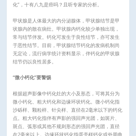
化”，十有八九是癌吗？且听专家的分析。
甲状腺是人体最大的内分泌腺体，甲状腺结节是甲
状腺内的散在病灶。甲状腺内钙化较少单独出现，
常与结节伴发。钙化可发生于良性结节，亦可发生
于恶性结节。目前，甲状腺结节钙化的发病机制尚
无定论，流行病学统计资料显示，伴钙化的甲状腺
结节仍以良性居多。
“微小钙化”要警惕
根据超声影像中钙化灶的大小及形态，可将其分为
微小钙化、粗大钙化和边缘环状钙化。微小钙化指
沙砾样、颗粒样、针尖样、直径在2毫米以下的钙化
点。粗大钙化指伴有声影的强回声光团，如斑片、
斑点、弧形或其他不规则形态的强回声光团，直径
在2毫米以上。边缘环状钙化指蛋壳样钙化或外周曲