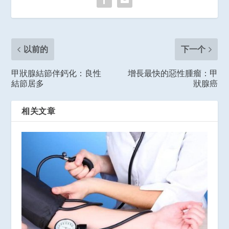
以前的
下一个
甲狀腺結節伴鈣化：良性
增長最快的惡性腫瘤：甲
結節居多
狀腺癌
相关文章