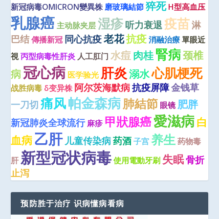
猝死
新冠病毒OMICRON變異株
磨玻璃結節
H型高血压
乳腺癌
湿疹
疫苗
听力衰退
淋
主动脉夹层
老花
抗疫
巴结
同心抗疫
傳播新冠
消融治療
單眼近
腎病
水痘
肉桂
颈椎
視
丙型病毒性肝炎
人工肛门
冠心病
肝炎
心肌梗死
病
溺水
医学验光
阿尔茨海默病
抗疫屏障
金钱草
战胜病毒
δ变异株
痛风
帕金森病
肺結節
肥胖
一刀切
眼镜
愛滋病
甲狀腺癌
白
新冠肺炎全球流行
麻疹
乙肝
养生
血病
儿童传染病
药酒
子宫
药物毒
新型冠状病毒
失眠
骨折
肝
使用電動牙刷
止泻
预防胜于治疗 识病懂病看病