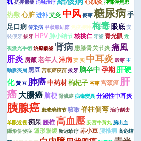
結核病
机
心肌炎
抗抑鬱藥
消融治疗
抑郁伴焦虑
糖尿病
中风
热敷
心脏
手
进补
艾灸
麥芽
梅毒
眼底
足口病
传染病
甲狀腺結節
免疫接种
安
HPV
肺小结节
核桃仁
青光眼
裝假牙
拔牙
牙齒
近
肾病
痛風
患膝骨关节炎
視激光手術
治療齲齒
中耳炎
肝炎
老年人
淋病
房颤
芡 实
穀芽
主
肝硬
脑卒中
孕期
黑豆
動脈夾層
宫颈癌疫苗
拔牙
肝
肺癌
化
中药材
枸杞子
宫颈癌
黃 豆
谷芽
癌
大腸癌
脑梗
分泌性中耳炎
腎臟癌
病毒變異
胰腺癌
脊柱侧弯
咳嗽
磨玻璃结节
治疗龋齿
高血壓
痴呆
腰椎
单眼近视
安宮牛黃丸
脑出血
隱形眼鏡
赤小豆
腰椎病
隱形併發症
新冠诊疗
高危结
青光