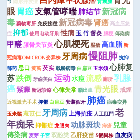
白内障
甲状腺癌
节
隐形并发症
腎囊腫
眼
胃癌
支氣管哮喘
新冠病
肺结节
毒
新冠病毒
肾癌
藥物毒肝
免疫接種
高血压急
抑郁
性病
玉 竹
督灸
症
使用电动牙刷
腦梗
傳染病
心肌梗死
甲醛
高血脂
膝骨关节炎
壓瘡
新
慢阻肺
牙周病
冠病毒OMICRON变异株
抗抑
心肺复
忌口
芡实
郁药
黄芪
戰勝病毒
白扁豆
玉米须
运动
乳腺
苏
跌倒
流感
水痘
牙齒美白
廁所
癌
青光眼
紫癜
心律失常
戒煙
新冠診療
腦出血
肺癌
近视激光手术
抑鬱
白扁豆
安装假牙
病毒变异
老
牙周病
薏苡仁
上海抗疫
玉米鬚
人工肛門
年痴呆
动脉斑块
兒童
抑鬱症
龙眼肉
痔瘡
傳染病
双酚类
乙肝疫苗
血友病
麦芽
子宮
δ變異株