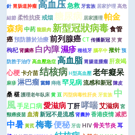
高血压
急救
針
胃肠道肿瘤
牙套族
居家护理
高危
糖尿病
帕金
柔性抗疫
戒烟
結節
居家護理
新型冠狀病毒
森病
食管
中药
龍眼肉
前列腺癌
癌
預防勝於治療
CT
传播新冠
芡 實
白內障
濕疹
枸杞
揿针
肾臟癌
種植牙
腦卒中
预
高血脂
肝衰竭
防胜于治疗
高血壓急症
胃腸道腫瘤
结核病
老年癡呆
心梗
卡介苗
H型高血壓
淋巴瘤
罕见病
流感和新冠
麻疹
當歸
痔疮
陳皮
中
桑 椹
護理老年臥床
黄 豆
丙型病毒性肝炎
牙套族
風
哮喘
愛滋病
艾滋病
手足口病
丁肝
宮
血清
新冠不是流感
香港疫情
减肥
頸癌疫苗
肾囊肿
中暑
梅毒
便秘
HIV
骨关节炎
耳
黃芪
牙齿