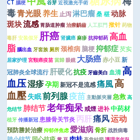
糖尿病
中風
梅
CT
腦梗
谷芽
近視激光手術
毒
青光眼
养生
淋巴瘤
动脉
止泻
桑 椹
流感
斑块
揿针
胃肠道肿瘤
治療齲齒
人工肛門
药物
肝癌
高血
毒肝
安装假牙
肾臟癌
麻疹
抗抑郁药
脂
抑郁症
颈椎病
脑梗
芡实
腦出血
牙套族
厕所
大肠癌
赤小豆
新
居家护理
宮頸癌疫苗
當歸
眼鏡
高
肝硬化
抗疫
冠肺炎全球流行
血清
牙齒美白
血压
高
湿疹
痛風
孕期
新冠不是流感
血壓
前列腺
疫苗
失眠
急救
主動脈夾層
高
老年痴呆
肺结节
中药材
戒煙
进补
危结节
痛风
运动
丙肝
患膝骨关节炎
植牙
传播新冠
愛滋病
預防勝於治療
骨折
抑郁伴焦虑
战胜病毒
肉桂
肺小结节
同心抗疫
黄 豆
高危結節
護理老年臥