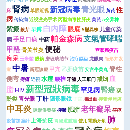
肾病
青光眼
新冠病毒
性
床
单眼近视
黃芪
病
传染病
近视激光手术
丙型病毒性肝炎
黄芪
δ变异株
白內障
紫癜
眼底
早搏
儿童传染
穀芽
δ變異株
帕金森病
支氣管哮喘
手足口病
病
中药
便秘
甲醛
骨关节炎
丙型病毒性肝炎
宫颈癌疫苗
痴呆
玉米鬚
眼镜
磨玻璃结节
治疗龋齿
龙眼肉
隐形并发
中暑
脊柱
甲亢
乙肝疫苗
症
新冠診療
安宫牛黄丸
血
侧弯
水痘
腰椎
戒烟
痔瘡
近視
牙齒
人工肛门
新型冠狀病毒
脂
腎癌
罕见病
HIV
双
丁肝
酚类
青光眼
隱形眼鏡
子宫
脑出血
抑鬱伴焦慮
中耳炎
老年癡呆
肥胖
隱形併發症
抑鬱
痔疮
肺
上海抗疫
疫苗加強針
胃腸道腫瘤
使用電動牙刷