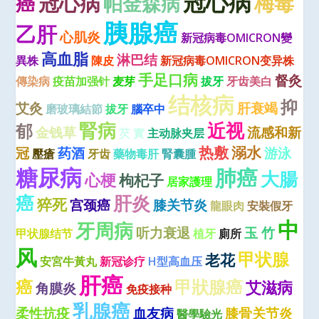
冠心病
冠心病
癌
梅毒
帕金森病
胰腺癌
乙肝
心肌炎
新冠病毒OMICRON變
高血脂
淋巴结
異株
陳皮
新冠病毒OMICRON变异株
手足口病
督灸
傳染病
疫苗加强针
麦芽
拔牙
牙齿美白
结核病
抑
艾灸
肝衰竭
磨玻璃結節
拔牙
腦卒中
腎病
近视
郁
金钱草
流感和新
芡 實
主动脉夹层
热敷
溺水
冠
药酒
游泳
壓瘡
牙齿
藥物毒肝
腎囊腫
糖尿病
肺癌
大腸
心梗
枸杞子
居家護理
癌
肝炎
猝死
宫颈癌
膝关节炎
龍眼肉
安裝假牙
中
牙周病
听力衰退
玉 竹
甲状腺结节
植牙
廁所
风
甲状腺
老花
安宮牛黃丸
新冠诊疗
H型高血压
肝癌
癌
甲狀腺癌
艾滋病
角膜炎
免疫接种
乳腺癌
柔性抗疫
血友病
膝骨关节炎
醫學驗光