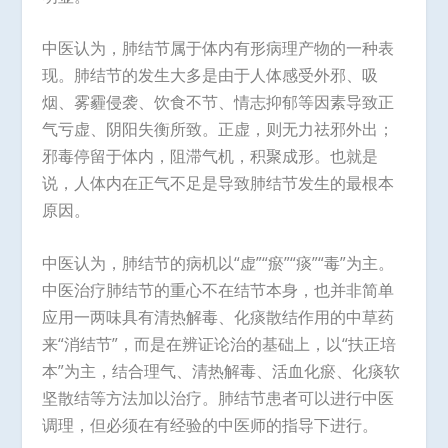
中医认为，肺结节属于体内有形病理产物的一种表
现。肺结节的发生大多是由于人体感受外邪、吸
烟、雾霾侵袭、饮食不节、情志抑郁等因素导致正
气亏虚、阴阳失衡所致。正虚，则无力祛邪外出；
邪毒停留于体内，阻滞气机，积聚成形。也就是
说，人体内在正气不足是导致肺结节发生的最根本
原因。
中医认为，肺结节的病机以“虚”“瘀”“痰”“毒”为主。
中医治疗肺结节的重心不在结节本身，也并非简单
应用一两味具有清热解毒、化痰散结作用的中草药
来“消结节”，而是在辨证论治的基础上，以“扶正培
本”为主，结合理气、清热解毒、活血化瘀、化痰软
坚散结等方法加以治疗。肺结节患者可以进行中医
调理，但必须在有经验的中医师的指导下进行。