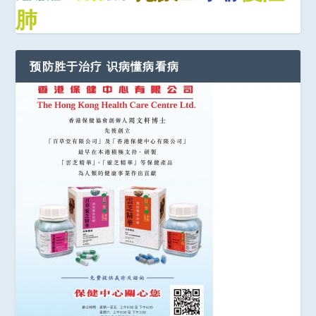
肺
预防胜于治疗 识病懂病看病