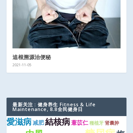
追根溯源治便秘
2021-11-05
最新关注 : 健身养生 Fitness & Life
Maintenance, 8.8全民健身日
愛滋病
結核病
减肥
薏苡仁
種植牙
肾囊肿