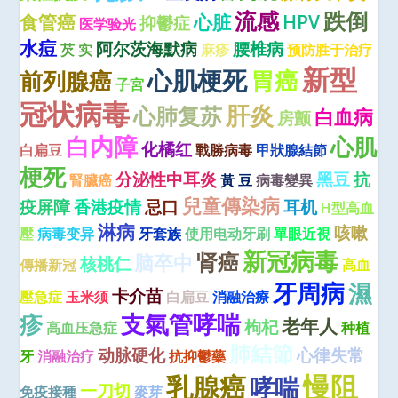
流感
跌倒
食管癌
心脏
HPV
抑鬱症
医学验光
水痘
阿尔茨海默病
腰椎病
芡 实
麻疹
预防胜于治疗
新型
心肌梗死
前列腺癌
胃癌
子宮
冠状病毒
肝炎
心肺复苏
白血病
房颤
白内障
心肌
化橘红
白扁豆
戰勝病毒
甲狀腺結節
梗死
分泌性中耳炎
黑豆
抗
腎臟癌
黃 豆
病毒變異
兒童傳染病
疫屏障
香港疫情
忌口
耳机
H型高血
淋病
咳嗽
壓
病毒变异
牙套族
使用电动牙刷
單眼近視
新冠病毒
肾癌
脑卒中
核桃仁
傳播新冠
高血
牙周病
濕
卡介苗
壓急症
玉米须
白扁豆
消融治療
疹
支氣管哮喘
老年人
枸杞
高血压急症
种植
肺結節
动脉硬化
心律失常
牙
消融治疗
抗抑鬱藥
慢阻
乳腺癌
哮喘
一刀切
免疫接種
麥芽