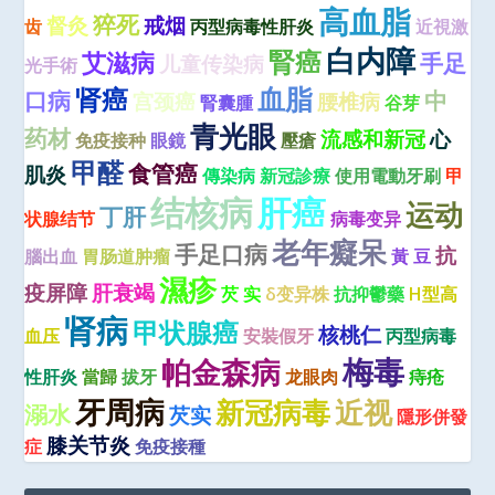
高血脂
猝死
督灸
戒烟
齿
丙型病毒性肝炎
近視激
白内障
腎癌
艾滋病
手足
儿童传染病
光手術
血脂
肾癌
口病
中
宫颈癌
腰椎病
腎囊腫
谷芽
青光眼
药材
流感和新冠
心
免疫接种
眼鏡
壓瘡
甲醛
食管癌
肌炎
傳染病
新冠診療
使用電動牙刷
甲
结核病
肝癌
运动
丁肝
状腺结节
病毒变异
老年癡呆
手足口病
抗
腦出血
胃肠道肿瘤
黃 豆
濕疹
疫屏障
肝衰竭
芡 实
δ变异株
抗抑鬱藥
H型高
肾病
甲状腺癌
核桃仁
血压
安裝假牙
丙型病毒
梅毒
帕金森病
性肝炎
當歸
拔牙
龙眼肉
痔疮
牙周病
新冠病毒
近视
溺水
芡实
隱形併發
膝关节炎
症
免疫接種