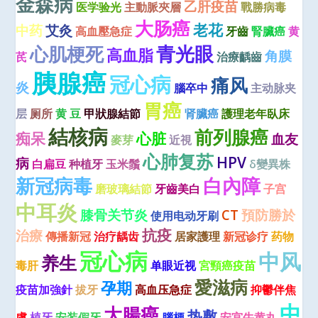
金森病
乙肝疫苗
医学验光
主動脈夾層
戰勝病毒
大肠癌
老花
中药
艾灸
高血壓急症
牙齒
腎臟癌
黄
青光眼
心肌梗死
高血脂
角膜
芪
治療齲齒
胰腺癌
冠心病
痛风
炎
腦卒中
主动脉夹
胃癌
层
厕所
黄 豆
甲狀腺結節
肾臟癌
護理老年臥床
結核病
前列腺癌
痴呆
心脏
血友
麥芽
近視
心肺复苏
HPV
病
白扁豆
种植牙
玉米鬚
δ變異株
新冠病毒
白內障
磨玻璃結節
牙齒美白
子宫
中耳炎
膝骨关节炎
CT
預防勝於
使用电动牙刷
抗疫
治療
傳播新冠
治疗龋齿
居家護理
新冠诊疗
药物
冠心病
中风
养生
毒肝
单眼近视
宮頸癌疫苗
愛滋病
孕期
疫苗加強針
拔牙
高血压急症
抑鬱伴焦
中
大腸癌
热敷
慮
植牙
安装假牙
腦梗
安宫牛黄丸