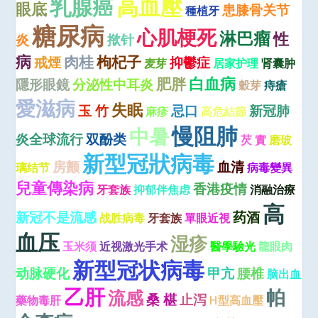
高血壓
乳腺癌
眼底
患膝骨关节
種植牙
糖尿病
心肌梗死
淋巴瘤
性
炎
揿针
病
肉桂
枸杞子
戒煙
抑鬱症
麦芽
居家护理
肾囊肿
白血病
肥胖
隱形眼鏡
分泌性中耳炎
穀芽
痔瘡
愛滋病
失眠
玉 竹
忌口
新冠肺
麻疹
高危結節
慢阻肺
中暑
炎全球流行
双酚类
芡 實
磨玻
新型冠狀病毒
房颤
血清
璃结节
病毒變異
兒童傳染病
香港疫情
牙套族
抑郁伴焦虑
消融治療
高
新冠不是流感
药酒
战胜病毒
牙套族
單眼近視
血压
湿疹
玉米须
近视激光手术
醫學驗光
龍眼肉
新型冠状病毒
动脉硬化
甲亢
腰椎
脑出血
乙肝
帕
流感
桑 椹
止泻
藥物毒肝
H型高血壓