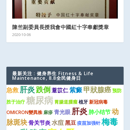
陳竺副委員長授我會中國紅十字奉獻獎章
2020-10-06
最新关注 : 健身养生 Fitness & Life
Maintenance, 8.8全民健身日
肝炎
跌倒
甲狀腺癌
紫癜
急救
薏苡仁
预防
糖尿病
胜于治疗
胃腸道腫瘤
植牙
新冠病毒
肝炎
动
青光眼
肺小结节
OMICRON變異株
麻疹
梅毒
脉斑块
水痘
骨关节炎
黑豆
疫苗加强针