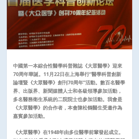
中國第一本綜合性醫學科普雜誌《大眾醫學》迎來
70
周年華誕。
11
月
22
日在上海舉行“醫學科普創新
論壇暨《大眾醫學》創刊
70
周年”活動。數百名醫學
界、出版界、新聞媒體人士和各級領導參加活動，
多名醫務衛生系統的二院院士
也参
加活動。我會是
《大眾醫學》的合作者，本會陳松鶴醫生受邀作為
嘉賓參加活動。
《大眾醫學》在
1948
年由多位醫學前輩發起成立。