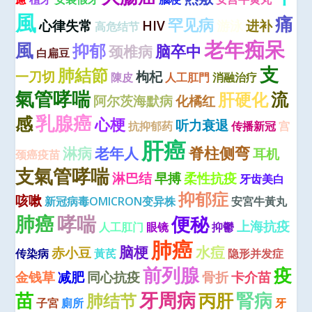
風
痛
罕见病
心律失常
HIV
游泳
进补
高危结节
老年痴呆
風
抑郁
脑卒中
颈椎病
白扁豆
支
肺結節
一刀切
枸杞
陳皮
人工肛門
消融治疗
氣管哮喘
流
肝硬化
阿尔茨海默病
化橘红
乳腺癌
感
心梗
听力衰退
抗抑郁药
传播新冠
宫
肝癌
脊柱侧弯
淋病
老年人
耳机
颈癌疫苗
支氣管哮喘
淋巴结
早搏
柔性抗疫
牙齿美白
抑郁症
咳嗽
新冠病毒OMICRON变异株
安宮牛黃丸
肺癌
哮喘
便秘
上海抗疫
人工肛门
眼镜
抑鬱
肺癌
脑梗
水痘
赤小豆
传染病
黃芪
隐形并发症
前列腺
疫
金钱草
减肥
同心抗疫
骨折
卡介苗
牙周病
苗
腎病
丙肝
肺结节
子宮
廁所
牙