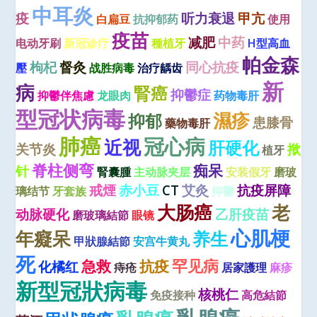
中耳炎
疫
听力衰退
甲亢
白扁豆
抗抑郁药
使用
疫苗
减肥
中药
电动牙刷
新冠诊疗
種植牙
H型高血
帕金森
枸杞
督灸
同心抗疫
壓
战胜病毒
治疗龋齿
新
病
腎癌
抑鬱症
抑鬱伴焦慮
龙眼肉
药物毒肝
型冠状病毒
濕疹
抑郁
患膝骨
藥物毒肝
肺癌
冠心病
近视
肝硬化
关节炎
揿
植牙
脊柱侧弯
痴呆
针
腎囊腫
主动脉夹层
安装假牙
磨玻
戒煙
赤小豆
CT
艾灸
抗疫屏障
璃结节
牙套族
抑鬱
大肠癌
老
动脉硬化
乙肝疫苗
磨玻璃結節
眼镜
心肌梗
年癡呆
养生
甲狀腺結節
安宫牛黄丸
死
罕见病
急救
抗疫
化橘红
痔疮
居家護理
麻疹
新型冠狀病毒
核桃仁
免疫接种
高危結節