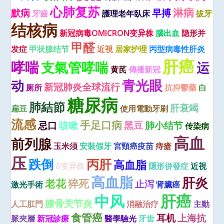
心肺复苏
淋病
默病
早搏
牙齒
護理老年臥床
拔牙
结核病
新冠病毒OMICRON变异株
腦出血
隐形并
甲醛
发症
甲状腺结节
近視
居家护理
丙型病毒性肝炎
肝癌
哮喘
支氣管哮喘
运
黄芪
傳播新冠
青光眼
动
新冠肺炎全球流行
厕所
抗抑鬱藥
白
糖尿病
肺結節
肝衰竭
扁豆
使用電動牙刷
流感
手足口病
忌口
咳嗽
黑豆
肺小结节
传染病
高血
前列腺
玉米须
安裝假牙
宮頸癌疫苗
痔瘡
压
跌倒
丙肝
高血脂
δ变异株
隱形併發症
近視
高血脂
肝炎
老花
猝死
止泻
激光手術
肾臟癌
肝癌
中风
膝骨关节炎
人工肛門
消融治疗
主動
食管癌
耳机
上海抗
脈夾層
新冠診療
醫學驗光
牙齿