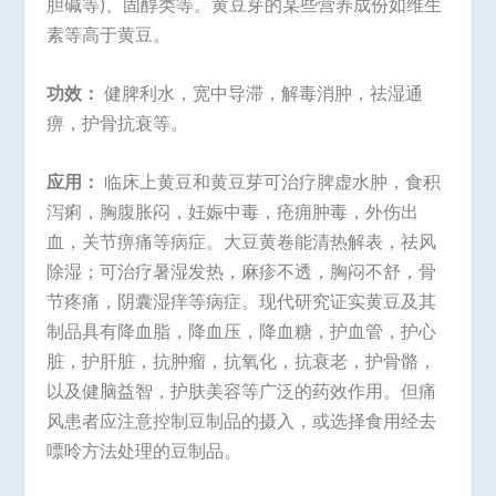
胆碱等)、固醇类等。黄豆芽的某些营养成份如维生
素等高于黄豆。
功效：
健脾利水，宽中导滞，解毒消肿，祛湿通
痹，护骨抗衰等。
应用：
临床上黄豆和黄豆芽可治疗脾虚水肿，食积
泻痢，胸腹胀闷，妊娠中毒，疮痈肿毒，外伤出
血，关节痹痛等病症。大豆黄卷能清热解表，祛风
除湿；可治疗暑湿发热，麻疹不透，胸闷不舒，骨
节疼痛，阴囊湿痒等病症。现代研究证实黄豆及其
制品具有降血脂，降血压，降血糖，护血管，护心
脏，护肝脏，抗肿瘤，抗氧化，抗衰老，护骨骼，
以及健脑益智，护肤美容等广泛的药效作用。但痛
风患者应注意控制豆制品的摄入，或选择食用经去
嘌呤方法处理的豆制品。