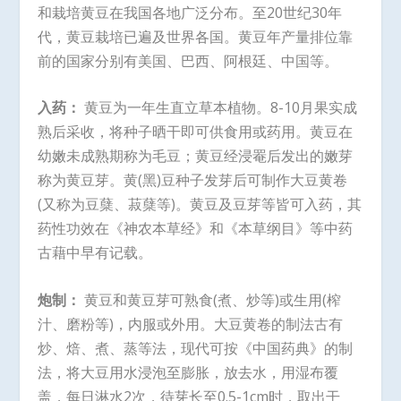
和栽培黄豆在我国各地广泛分布。至20世纪30年
代，黄豆栽培已遍及世界各国。黄豆年产量排位靠
前的国家分别有美国、巴西、阿根廷、中国等。
入药：
黄豆为一年生直立草本植物。8-10月果实成
熟后采收，将种子晒干即可供食用或药用。黄豆在
幼嫩未成熟期称为毛豆；黄豆经浸罨后发出的嫩芽
称为黄豆芽。黄(黑)豆种子发芽后可制作大豆黄卷
(又称为豆蘖、菽蘖等)。黄豆及豆芽等皆可入药，其
药性功效在《神农本草经》和《本草纲目》等中药
古藉中早有记载。
炮制：
黄豆和黄豆芽可熟食(煮、炒等)或生用(榨
汁、磨粉等)，内服或外用。大豆黄卷的制法古有
炒、焙、煮、蒸等法，现代可按《中国药典》的制
法，将大豆用水浸泡至膨胀，放去水，用湿布覆
盖，每日淋水2次，待芽长至0.5-1cm时，取出干