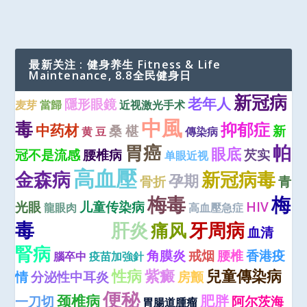
最新关注 : 健身养生 Fitness & Life
Maintenance, 8.8全民健身日
新冠病
老年人
隱形眼鏡
麦芽
當歸
近视激光手术
中風
毒
抑郁症
中药材
桑 椹
新
黄 豆
傳染病
胃癌
帕
眼底
冠不是流感
腰椎病
芡实
单眼近视
高血壓
金森病
新冠病毒
孕期
骨折
青
梅毒
梅
光眼
儿童传染病
HIV
龍眼肉
高血壓急症
毒
肝炎
牙周病
心肌梗死
痛风
血清
腎病
角膜炎
戒烟
腰椎
香港疫
腦卒中
疫苗加強針
性病
紫癜
兒童傳染病
情
分泌性中耳炎
房颤
便秘
颈椎病
肥胖
一刀切
阿尔茨海
胃腸道腫瘤