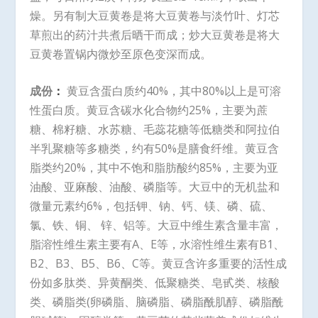
燥。另有制大豆黄卷是将大豆黄卷与淡竹叶、灯芯
草煎出的药汁共煮后晒干而成；炒大豆黄卷是将大
豆黄卷置锅内微炒至原色变深而成。
成份
：
黄豆含蛋白质约40%，其中80%以上是可溶
性蛋白质。黄豆含碳水化合物约25%，主要为蔗
糖、棉籽糖、水苏糖、毛蕊花糖等低糖类和阿拉伯
半乳聚糖等多糖类，约有50%是膳食纤维。黄豆含
脂类约20%，其中不饱和脂肪酸约85%，主要为亚
油酸、亚麻酸、油酸、磷脂等。大豆中的无机盐和
微量元素约6%，包括钾、钠、钙、镁、磷、硫、
氯、铁、铜、 锌、铝等。大豆中维生素含量丰富，
脂溶性维生素主要有A、E等，水溶性维生素有B1、
B2、B3、B5、B6、C等。黄豆含许多重要的活性成
份如多肽类、异黄酮类、低聚糖类、皂甙类、核酸
类、磷脂类(卵磷脂、脑磷脂、磷脂酰肌醇、磷脂酰