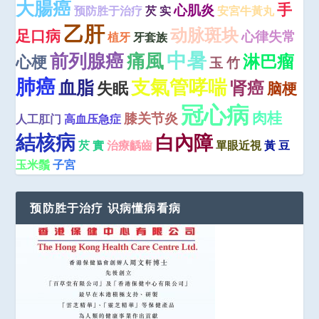
大腸癌
手
心肌炎
预防胜于治疗
芡 实
安宮牛黃丸
乙肝
动脉斑块
足口病
心律失常
植牙
牙套族
中暑
前列腺癌
痛風
淋巴瘤
心梗
玉 竹
肺癌
支氣管哮喘
血脂
肾癌
失眠
脑梗
冠心病
肉桂
膝关节炎
人工肛门
高血压急症
結核病
白內障
芡 實
治療齲齒
單眼近視
黃 豆
玉米鬚
子宮
预防胜于治疗 识病懂病看病