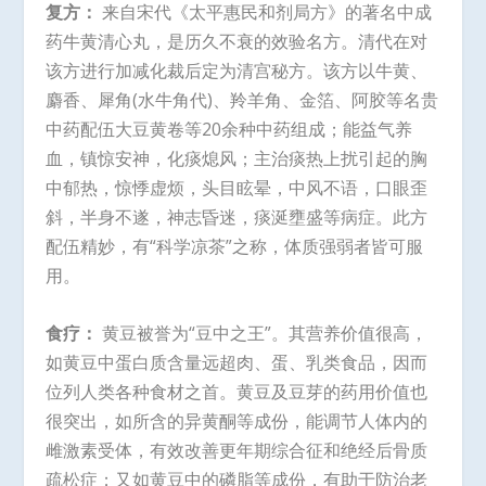
复方：
来自宋代《太平惠民和剂局方》的著名中成
药牛黄清心丸，是历久不衰的效验名方。清代在对
该方进行加减化裁后定为清宫秘方。该方以牛黄、
麝香、犀角(水牛角代)、羚羊角、金箔、阿胶等名贵
中药配伍大豆黄卷等20余种中药组成；能益气养
血，镇惊安神，化痰熄风；主治痰热上扰引起的胸
中郁热，惊悸虚烦，头目眩晕，中风不语，口眼歪
斜，半身不遂，神志昏迷，痰涎壅盛等病症。此方
配伍精妙，有“科学凉茶”之称，体质强弱者皆可服
用。
食疗：
黄豆被誉为“豆中之王”。其营养价值很高，
如黄豆中蛋白质含量远超肉、蛋、乳类食品，因而
位列人类各种食材之首。黄豆及豆芽的药用价值也
很突出，如所含的异黄酮等成份，能调节人体内的
雌激素受体，有效改善更年期综合征和绝经后骨质
疏松症；又如黄豆中的磷脂等成份，有助于防治老