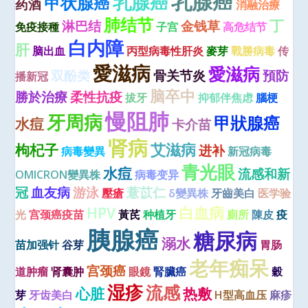
乳腺癌
乳腺癌
甲状腺癌
药酒
消融治療
肺结节
丁
淋巴结
金钱草
免疫接種
子宫
高危结节
白内障
肝
脑出血
丙型病毒性肝炎
麥芽
戰勝病毒
传
愛滋病
愛滋病
双酚类
骨关节炎
預防
播新冠
脑卒中
勝於治療
柔性抗疫
拔牙
抑郁伴焦虑
腦梗
慢阻肺
牙周病
甲狀腺癌
水痘
卡介苗
肾病
艾滋病
枸杞子
进补
病毒變異
新冠病毒
青光眼
水痘
流感和新
OMICRON變異株
病毒变异
冠
血友病
游泳
薏苡仁
壓瘡
δ變異株
牙齒美白
医学验
白血病
HPV
光
宫颈癌疫苗
黃芪
种植牙
廁所
陳皮
疫
胰腺癌
糖尿病
溺水
苗加强针
谷芽
胃肠
老年痴呆
宫颈癌
道肿瘤
肾囊肿
眼鏡
腎臟癌
穀
湿疹
流感
心脏
热敷
芽
牙齿美白
H型高血压
麻疹