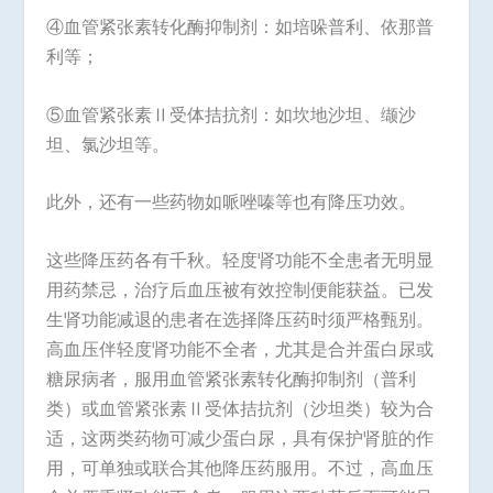
④血管紧张素转化酶抑制剂：如培哚普利、依那普
利等；
⑤血管紧张素Ⅱ受体拮抗剂：如坎地沙坦、缬沙
坦、氯沙坦等。
此外，还有一些药物如哌唑嗪等也有降压功效。
这些降压药各有千秋。轻度肾功能不全患者无明显
用药禁忌，治疗后血压被有效控制便能获益。已发
生肾功能减退的患者在选择降压药时须严格甄别。
高血压伴轻度肾功能不全者，尤其是合并蛋白尿或
糖尿病者，服用血管紧张素转化酶抑制剂（普利
类）或血管紧张素Ⅱ受体拮抗剂（沙坦类）较为合
适，这两类药物可减少蛋白尿，具有保护肾脏的作
用，可单独或联合其他降压药服用。不过，高血压