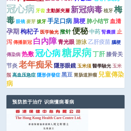
冠心病
梅
新冠病毒
牙齿
主動脈夾層
植牙
毒
手足口病
脑梗
肺小结节
血清
眼镜
麥芽
拔牙
便秘
孕期
枸杞子
揿针
中药
止
医学验光
腎囊腫
白內障
泻
青光眼
游泳
乙肝疫苗
傳播新冠
腦梗
糖尿病
冠心病
热敷
丁肝
膝骨关
傳染病
老年痴呆
节炎
隱形眼鏡
玉米须
醫學驗光
玉米
兒童傳染
黑豆
鬚
高血压急症
隱形併發症
胃肠道肿瘤
病
预防胜于治疗 识病懂病看病