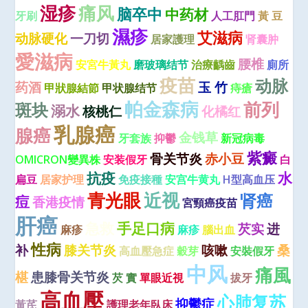
湿疹
痛风
脑卒中
中药材
牙刷
人工肛門
黃 豆
濕疹
艾滋病
动脉硬化
一刀切
居家護理
肾囊肿
愛滋病
腰椎
安宮牛黃丸
磨玻璃结节
治療齲齒
廁所
疫苗
动脉
药酒
玉 竹
甲狀腺結節
甲状腺结节
痔瘡
帕金森病
前列
斑块
溺水
核桃仁
化橘红
乳腺癌
腺癌
金钱草
牙套族
抑鬱
新冠病毒
紫癜
骨关节炎
赤小豆
OMICRON變異株
安装假牙
白
抗疫
水
扁豆
居家护理
免疫接種
安宫牛黄丸
H型高血压
青光眼
近视
肾癌
痘
香港疫情
宮頸癌疫苗
肝癌
急救
手足口病
芡实
进
麻疹
麻疹
腦出血
性病
补
膝关节炎
咳嗽
桑
高血壓急症
穀芽
安裝假牙
中风
痛風
椹
患膝骨关节炎
芡 實
單眼近視
拔牙
高血壓
心肺复苏
抑鬱症
黃芪
護理老年臥床