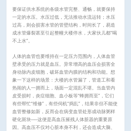
要保证供水系统的各级水管完整、通畅，就要保持
一定的水压。水压过低，无法推动水流运转；水压
过高，则会损害水管的管壁结构，时间长了，易造
成水管爆裂甚至引起整幢大楼停水，大家伙儿都“喝
不上水”。
人体的血管也要维持在一定压力范围内，人体血管
壁承受的压力就是血压。异常增高的血压会损害全
身动脉内皮细胞，破坏血管内膜的结构和功能。想
象一下这样的场景：大楼的水管漏了，管道工和看
热闹的人一拥而上，场面一定混乱不堪。当血管内
皮受损时，炎症细胞、血小板等“蜂拥而至”，它们
有些帮忙“维修”，有些伺机“捣乱”，结果非但不能使
血管整修如新，反而会在病变血管处形成动脉粥样
硬化斑块
──
这便是高血压摧残人体脏器的重要原
因。高血压不仅对心脏本身不利，还会造成大脑、