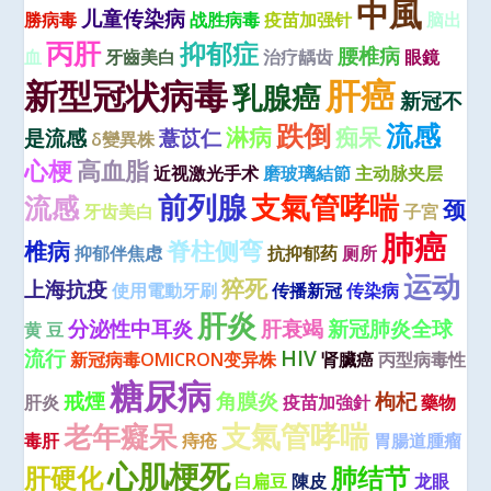
中風
儿童传染病
勝病毒
战胜病毒
疫苗加强针
脑出
丙肝
抑郁症
腰椎病
血
牙齒美白
治疗龋齿
眼鏡
肝癌
新型冠状病毒
乳腺癌
新冠不
跌倒
流感
淋病
痴呆
是流感
薏苡仁
δ變異株
心梗
高血脂
近视激光手术
磨玻璃結節
主动脉夹层
前列腺
支氣管哮喘
流感
颈
牙齿美白
子宮
肺癌
脊柱侧弯
椎病
抑郁伴焦虑
抗抑郁药
厕所
运动
猝死
上海抗疫
使用電動牙刷
传播新冠
传染病
肝炎
分泌性中耳炎
肝衰竭
新冠肺炎全球
黄 豆
流行
HIV
新冠病毒OMICRON变异株
肾臟癌
丙型病毒性
糖尿病
戒煙
角膜炎
枸杞
肝炎
疫苗加強針
藥物
老年癡呆
支氣管哮喘
毒肝
痔疮
胃腸道腫瘤
心肌梗死
肝硬化
肺结节
白扁豆
陳皮
龙眼