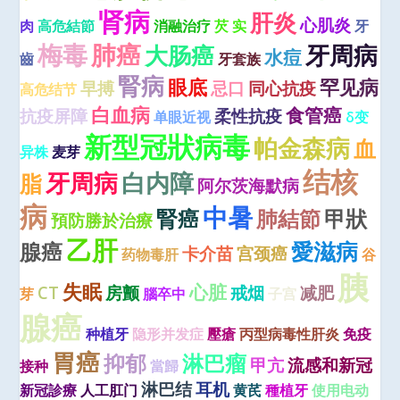
肾病
肝炎
心肌炎
肉
高危結節
消融治疗
芡 实
牙
梅毒
肺癌
牙周病
大肠癌
水痘
齒
牙套族
腎病
眼底
罕见病
早搏
忌口
同心抗疫
高危结节
白血病
食管癌
抗疫屏障
柔性抗疫
单眼近视
δ变
新型冠狀病毒
帕金森病
血
异株
麦芽
结核
牙周病
白内障
脂
阿尔茨海默病
病
中暑
腎癌
肺結節
甲狀
預防勝於治療
乙肝
愛滋病
腺癌
卡介苗
宫颈癌
药物毒肝
谷
胰
失眠
心脏
CT
房颤
戒烟
减肥
芽
腦卒中
子宫
腺癌
种植牙
隐形并发症
壓瘡
丙型病毒性肝炎
免疫
胃癌
抑郁
淋巴瘤
甲亢
流感和新冠
接种
當歸
淋巴结
耳机
新冠診療
人工肛门
黄芪
種植牙
使用电动