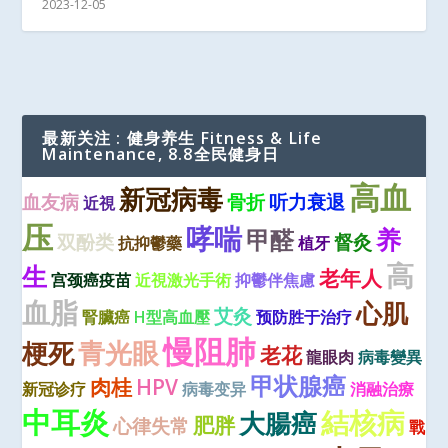
2023-12-05
最新关注 : 健身养生 Fitness & Life
Maintenance, 8.8全民健身日
高血
新冠病毒
血友病
骨折
听力衰退
近視
压
哮喘
养
甲醛
双酚类
督灸
抗抑鬱藥
植牙
高
生
老年人
宫颈癌疫苗
近視激光手術
抑鬱伴焦慮
血脂
心肌
艾灸
腎臟癌
H型高血壓
预防胜于治疗
慢阻肺
青光眼
梗死
老花
龍眼肉
病毒變異
甲状腺癌
肉桂
HPV
新冠诊疗
病毒变异
消融治療
中耳炎
結核病
大腸癌
肥胖
心律失常
戰