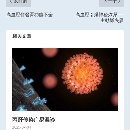
以前的
下一个
高血壓併發腎功能不全
高血壓引爆神秘炸彈──
主動脈夾層
相关文章
丙肝传染广易漏诊
2025-07-04