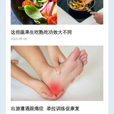
这些蔬果生吃熟吃功效大不同
2025-05-06
出游遭遇跟痛症 牵拉训练促康复