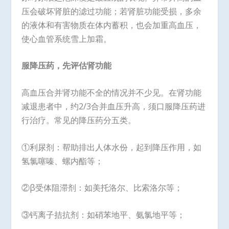
压会破坏肾脏的滤过功能；若肾脏功能受损，多余
的液体和有害物质在体内蓄积，也会加重高血压，
使心血管系统雪上加霜。
服降压药，先评估肾功能
高血压合并肾功能不全的情况并不少见。在肾功能
减退患者中，约2/3合并血压升高，须口服降压药进
行治疗。常见的降压药分五类。
①利尿剂：帮助排出人体水份，起到降压作用，如
氢氯噻嗪、螺内酯等；
②β受体阻滞剂：如美托洛尔、比索洛尔等；
③钙离子拮抗剂：如硝苯地平、氨氯地平等；