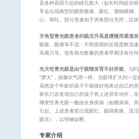
及各种原因引起的瞳孔散大（如长时间处在暗
常会出现典型的眼部胀痛、眼红、视物模糊、
心、呕吐。部分患者由于房角部分关闭，症状
开角型青光眼患者的眼压升高是缓慢而逐渐发
眼胀、眼痛等不适；不明原因的近视度数迅速
高视力等。也有相当数量的患者早期没有任何
先天性青光眼是由于眼睛发育不好所致
。3岁
“撑大”，就像吹气球一样。当眼球扩大到一
虽然这个年龄的孩子不能很好地表达自己的意
家长们若发现自己的孩子有上述异常动作，应
继发性青光眼一般由全身疾病（如糖尿病、高
引起。上述患者若出现眼红、眼睛胀痛、流泪
眼压），以明确诊断。
专家介绍