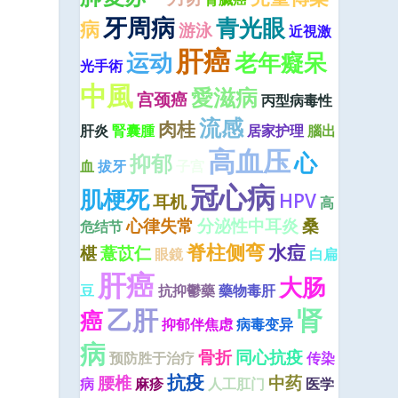
牙周病
青光眼
病
游泳
近視激
肝癌
运动
老年癡呆
光手術
中風
愛滋病
宫颈癌
丙型病毒性
流感
肉桂
肝炎
腎囊腫
居家护理
腦出
高血压
心
抑郁
血
拔牙
子宫
冠心病
肌梗死
HPV
耳机
高
心律失常
分泌性中耳炎
桑
危结节
脊柱侧弯
水痘
椹
薏苡仁
眼鏡
白扁
肝癌
大肠
豆
抗抑鬱藥
藥物毒肝
乙肝
肾
癌
抑郁伴焦虑
病毒变异
病
达
骨折
同心抗疫
预防胜于治疗
传染
抗疫
腰椎
中药
病
麻疹
人工肛门
医学