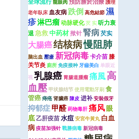
全球流行
預防勝於治療
龍眼肉
護理
濕
跌倒
血友病
老年臥床
高危結節
疹
淋巴瘤
动脉硬化
听力衰
芡 实
腎病
急救
中药材
退
揿针
芡实
结核病
慢阻肺
大腸癌
新冠病毒
卡介苗
膝
脑出血
壓瘡
关节炎
廁所
免疫接种
牙齒美白
单眼近
高
乳腺癌
痛風
视
胃腸道腫瘤
血壓
食
甲状腺结节
使用電動牙刷
管癌
进补
痔疮
肾臟癌
陳皮
安裝假牙
痛风
抑郁症
甲醛
眼
药物毒肝
底
白血
水痘
乙肝疫苗
安宮牛黃丸
病
疫苗加强针
戰勝病毒
新冠病毒
糖尿病