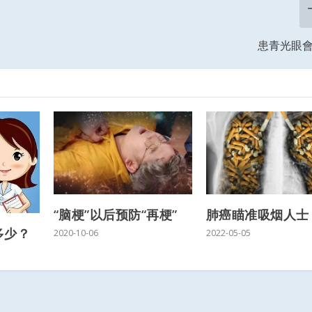
患青光眼
“脑梗”以后预防“再梗”
肺癌瞄准吸烟人士
多少？
2020-10-06
2022-05-05