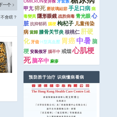
OMICRON变异株
牙套族
下一个
猝死
手足口病
甲亢
磨玻璃結節
病
心
隱形眼鏡
青光眼
毒變異
战胜病毒
會不會瞎？
脏
枸杞子
儿童传染
抗抑郁药
腦梗
肝硬
病
膝骨关节炎
核桃仁
當歸
中暑
胃癌
化
脑
牙齿
H型高血壓
心肌梗
梗
戒烟
安装假牙
腦卒中
死
脑卒中
麻疹
预防胜于治疗 识病懂病看病