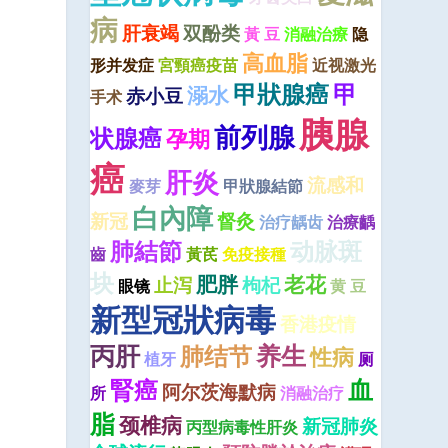
病
肝衰竭
双酚类
黃 豆
消融治療
隐
高血脂
形并发症
宮頸癌疫苗
近视激光
甲狀腺癌
甲
溺水
赤小豆
手术
胰腺
前列腺
状腺癌
孕期
癌
肝炎
流感和
麥芽
甲狀腺結節
白內障
新冠
督灸
治疗龋齿
治療齲
肺結節
动脉斑
齒
黃芪
免疫接種
块
肥胖
老花
止泻
枸杞
眼镜
黄 豆
新型冠狀病毒
香港疫情
丙肝
养生
肺结节
性病
植牙
厕
血
腎癌
阿尔茨海默病
所
消融治疗
脂
颈椎病
新冠肺炎
丙型病毒性肝炎