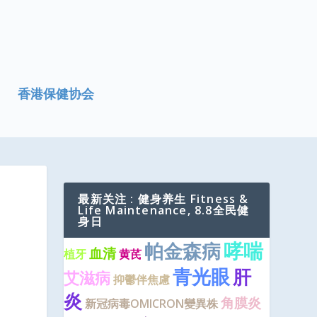
香港保健协会
最新关注 : 健身养生 Fitness &
Life Maintenance, 8.8全民健
身日
哮喘
帕金森病
血清
植牙
黄芪
青光眼
肝
艾滋病
抑鬱伴焦慮
炎
角膜炎
新冠病毒OMICRON變異株