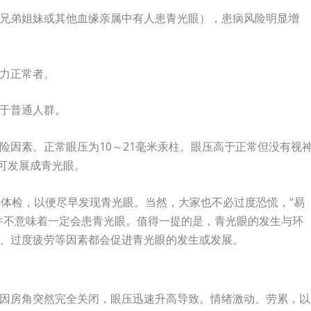
兄弟姐妹或其他血缘亲属中有人患青光眼），患病风险明显增
力正常者。
于普通人群。
险因素。正常眼压为10～21毫米汞柱。眼压高于正常但没有视
者可发展成青光眼。
科体检，以便尽早发现青光眼。当然，大家也不必过度恐慌，“易
并不意味着一定会患青光眼。值得一提的是，青光眼的发生与环
、过度疲劳等因素都会促进青光眼的发生或发展。
因房角突然完全关闭，眼压迅速升高导致。情绪激动、劳累，以