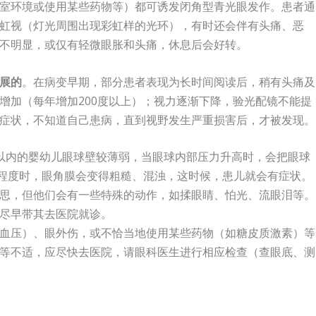
室环境或使用某些药物等）都可诱发闭角型青光眼发作。患者通
虹视（灯光周围出现彩虹样的光环），有时还会伴有头痛、恶
不明显，或仅有轻微眼胀和头痛，休息后会好转。
展的
。在病变早期，部分患者表现为长时间阅读后，稍有头痛及
增加（每年增加200度以上）；视力逐渐下降，验光配镜不能提
症状，不知道自己患病，直到视野发生严重损害后，才被发现。
以内的婴幼儿眼球壁较薄弱，当眼球内部压力升高时，会把眼球
定程度时，眼角膜会变得粗糙、混浊，这时候，患儿就会有症状。
思，但他们会有一些特殊的动作，如揉眼睛、怕光、流眼泪等。
尽早带其去医院就诊。
血压）、眼外伤，或不恰当地使用某些药物（如糖皮质激素）等
等不适，应尽快去医院，请眼科医生进行相应检查（查眼底、测