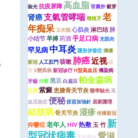
高血脂
抗疫屏障
验光
肾囊肿
穀芽
老
支氣管哮喘
肾癌
種植牙
年痴呆
心肌炎
淋巴结
肺
玉米鬚
手足口病
小结节
早搏
药酒
龙眼肉
中耳炎
罕见病
隱形併發症
傳播
肺癌
近视
咳嗽
新冠
人工肛門
拔
神
牙
δ變異株
新冠诊疗
H型高血压
傳染病
帕金森病
黑豆
牙齒
抑鬱
白扁豆
紫癜
患膝骨关节炎
近視
醫學驗光
高
便秘
血压急症
疫苗加強針
居家護理
結核病
湿疹
骨关节炎
传播新冠
新
老年人
热敷
抑鬱症
HIV
玉 竹
型冠状病毒
愛滋
牙齿美白