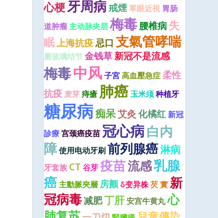
牙周病
心梗
戒煙
單眼近視
胃肠
梅毒
失
腰椎病
道肿瘤
主动脉夹层
支氣管哮喘
眠
上海抗疫
忌口
金钱草
新冠不是流感
磨玻璃结节
中风
梅毒
柔性
子宮
高血壓急症
肺癌
抗疫
麦芽
痔瘡
玉米须
种植牙
糖尿病
痴呆
艾灸
化橘红
新冠
冠心病
白内
診療
宫颈癌疫苗
障
前列腺癌
淋病
使用电动牙刷
疫苗
乳腺
流感
CT
牙套族
谷芽
癌
新
房颤
主動脈夾層
δ变异株
芡 實
冠病毒
心
丁肝
减肥
安宫牛黄丸
肺复苏
兒童傳染
一刀切
腎臟癌