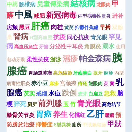
結核病
甲
兒童傳染病
中药
腰椎病
龙眼肉
中風
新冠病毒
醛
减肥
进补
丙型病毒性肝炎
肝癌
肉桂
房颤
黑豆
早搏
双酚
黄芪
抑鬱伴焦慮
腎病
罕见
抗疫
类
同心抗疫
青光眼
H型高血壓
病
溺水
分泌性中耳炎
角膜炎
高血压急症
牙齒
使用
胰
濕疹
帕金森病
柔性抗疫
游泳
电动牙刷
腺癌
胃肠道肿瘤
高危結節
牙齒美白
拔牙
麻疹
丙型
乳
赤小豆
宫颈癌
病毒性肝炎
麻疹
痔疮
龍眼肉
芡 實
腺癌
跌倒
水痘
急救
脑
芡实
戒烟
麦芽
白扁豆
青光眼
前列腺
梗
猝死
玉 竹
厕所
高危结节
乙肝
胃癌
养生
膝骨关节炎
化橘红
預
壓瘡
甲狀
防勝於治療
抑鬱症
δ變異株
廁所
甲狀腺結節