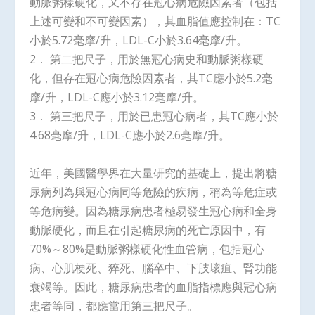
動脈粥樣硬化，又不存在冠心病危險因素者（包括
上述可變和不可變因素），其血脂值應控制在：TC
小於5.72毫摩/升，LDL-C小於3.64毫摩/升。
2． 第二把尺子，用於無冠心病史和動脈粥樣硬
化，但存在冠心病危險因素者，其TC應小於5.2毫
摩/升，LDL-C應小於3.12毫摩/升。
3． 第三把尺子，用於已患冠心病者，其TC應小於
4.68毫摩/升，LDL-C應小於2.6毫摩/升。
近年，美國醫學界在大量研究的基礎上，提出將糖
尿病列為與冠心病同等危險的疾病，稱為等危症或
等危病變。因為糖尿病患者極易發生冠心病和全身
動脈硬化，而且在引起糖尿病的死亡原因中，有
70%～80%是動脈粥樣硬化性血管病，包括冠心
病、心肌梗死、猝死、腦卒中、下肢壞疽、腎功能
衰竭等。因此，糖尿病患者的血脂指標應與冠心病
患者等同，都應當用第三把尺子。