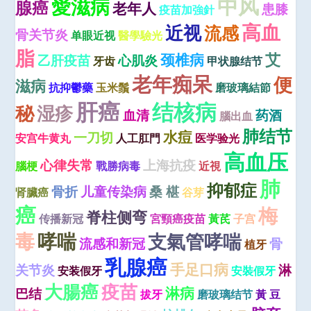
中风
愛滋病
腺癌
老年人
患膝
疫苗加強針
高血
近视
流感
骨关节炎
单眼近视
醫學驗光
脂
艾
颈椎病
乙肝疫苗
心肌炎
牙齿
甲状腺结节
老年痴呆
便
滋病
抗抑鬱藥
玉米鬚
磨玻璃結節
肝癌
结核病
秘
湿疹
血清
药酒
腦出血
肺结节
水痘
一刀切
安宫牛黄丸
人工肛門
医学验光
高血压
心律失常
上海抗疫
腦梗
戰勝病毒
近視
肺
抑郁症
骨折
儿童传染病
桑 椹
肾臟癌
谷芽
癌
梅
脊柱侧弯
传播新冠
宮頸癌疫苗
黃芪
子宫
毒
哮喘
支氣管哮喘
流感和新冠
骨
植牙
乳腺癌
手足口病
关节炎
淋
安装假牙
安裝假牙
大腸癌
疫苗
淋病
巴结
拔牙
磨玻璃结节
黃 豆