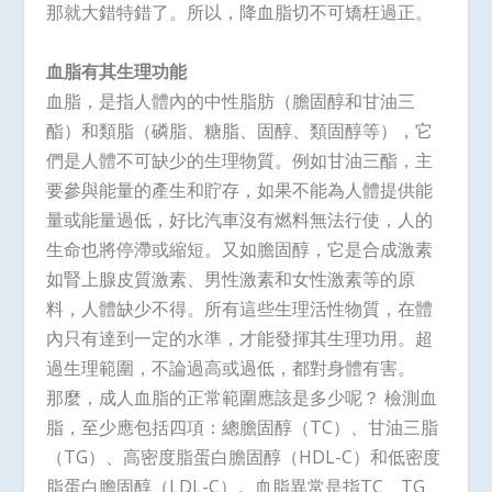
那就大錯特錯了。所以，降血脂切不可矯枉過正。
血脂有其生理功能
血脂，是指人體內的中性脂肪（膽固醇和甘油三
酯）和類脂（磷脂、糖脂、固醇、類固醇等），它
們是人體不可缺少的生理物質。例如甘油三酯，主
要參與能量的產生和貯存，如果不能為人體提供能
量或能量過低，好比汽車沒有燃料無法行使，人的
生命也將停滯或縮短。又如膽固醇，它是合成激素
如腎上腺皮質激素、男性激素和女性激素等的原
料，人體缺少不得。所有這些生理活性物質，在體
內只有達到一定的水準，才能發揮其生理功用。超
過生理範圍，不論過高或過低，都對身體有害。
那麼，成人血脂的正常範圍應該是多少呢？ 檢測血
脂，至少應包括四項：總膽固醇（TC）、甘油三脂
（TG）、高密度脂蛋白膽固醇（HDL-C）和低密度
脂蛋白膽固醇（LDL-C）。血脂異常是指TC、TG、