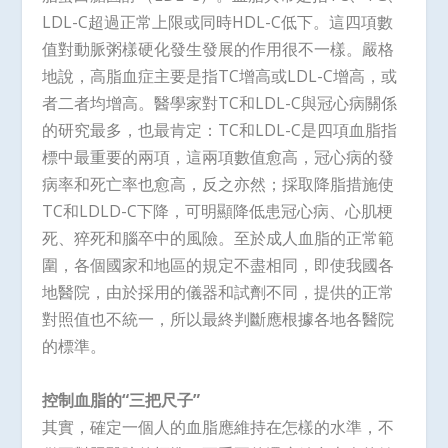
LDL-C超過正常上限或同時HDL-C低下。這四項數
值對動脈粥樣硬化發生發展的作用很不一樣。嚴格
地說，高脂血症主要是指TC增高或LDL-C增高，或
者二者均增高。醫學家對TC和LDL-C與冠心病關係
的研究最多，也最肯定：TC和LDL-C是四項血脂指
標中最重要的兩項，這兩項數值愈高，冠心病的發
病率和死亡率也愈高，反之亦然；採取降脂措施使
TC和LDLD-C下降，可明顯降低患冠心病、心肌梗
死、猝死和腦卒中的風險。至於成人血脂的正常範
圍，各個國家和地區的規定不盡相同，即使我國各
地醫院，由於採用的儀器和試劑不同，提供的正常
對照值也不統一，所以最終判斷應根據各地各醫院
的標準。
控制血脂的“三把尺子”
其實，確定一個人的血脂應維持在怎樣的水準，不