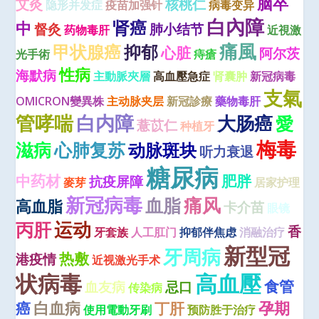
脑卒
艾灸
核桃仁
隐形并发症
疫苗加强针
病毒变异
白內障
肾癌
中
督灸
肺小结节
药物毒肝
近視激
痛風
甲状腺癌
抑郁
心脏
阿尔茨
光手術
痔瘡
性病
海默病
主動脈夾層
高血壓急症
肾囊肿
新冠病毒
支氣
OMICRON變異株
主动脉夹层
新冠診療
藥物毒肝
管哮喘
白内障
大肠癌
愛
薏苡仁
种植牙
梅毒
滋病
心肺复苏
动脉斑块
听力衰退
糖尿病
中药材
肥胖
抗疫屏障
麥芽
居家护理
新冠病毒
痛风
血脂
高血脂
卡介苗
眼镜
运动
丙肝
香
牙套族
人工肛门
抑郁伴焦虑
消融治疗
新型冠
牙周病
热敷
港疫情
近视激光手术
状病毒
高血壓
食管
血友病
忌口
传染病
白血病
孕期
癌
丁肝
使用電動牙刷
预防胜于治疗