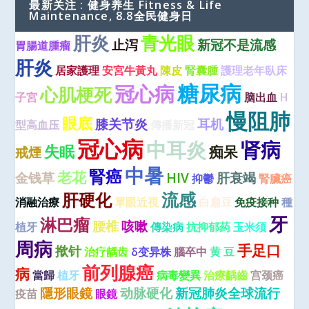
最新关注 : 健身养生 Fitness & Life
Maintenance, 8.8全民健身日
肝炎
青光眼
止泻
新冠不是流感
胃腸道腫瘤
肝炎
居家護理
安宮牛黃丸
陳皮
腎囊腫
護理老年臥床
糖尿病
冠心病
心肌梗死
子宮
脑出血
H
慢阻肺
眼底
膝关节炎
耳机
型高血压
傳播新冠
冠心病
中耳炎
肾病
失眠
痴呆
戒煙
中暑
腎癌
老花
金钱草
HIV
肝衰竭
抑鬱
腎臟癌
流感
肝硬化
消融治療
單眼近視
白扁豆
免疫接种
種
牙
淋巴瘤
腰椎
咳嗽
植牙
傳染病
抗抑郁药
玉米须
周病
手足口
揿针
治疗龋齿
δ变异株
腦卒中
黄 豆
前列腺癌
病
當歸
植牙
病毒變異
治療齲齒
宫颈癌
隱形眼鏡
动脉硬化
新冠肺炎全球流行
疫苗
眼鏡