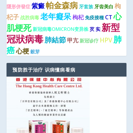
帕金森病
紫癜
枸
隱形併發症
牙套族
牙齿美白
心
老年癡呆
杞子
枸杞
CT
战胜病毒
免疫接種
新型
肌梗死
新冠病毒OMICRON变异株
芡 实
冠狀病毒
肺
肺結節
HPV
甲亢
新冠诊疗
癌
心梗
穀芽
预防胜于治疗 识病懂病看病