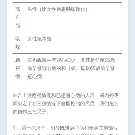
高
男性（比女性易患動脈硬化）
血
脂
吸
女性絕經後
煙
糖
直系親屬中有冠心病史，尤其是父親55歲
尿
前早發冠心病的和（或）母親65歲前早發
病
冠心病
結合上述兩種情況和已患冠心病的人群，國內外專
家擬定了在三種情況下血脂控制的尺度，我們把它
們稱作三把尺子。
1． 第一把尺子，用於既無冠心病和全身其他部位