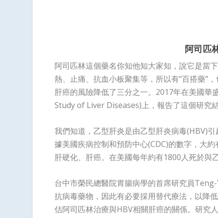
阿司匹林
阿司匹林這個藥名你知他知大家知，說它是當下
熱、止痛、抗血小板聚集等，所以有“百搭藥”，
肝癌的風險降低了三分之一。2017年在美國華盛頓舉辦的的
Study of Liver Diseases)上，報告了這個研
我們知道，乙型肝炎是由乙型肝炎病毒(HBV)
據美國疾病控制和預防中心(CDC)的數字，大約
肝硬化、肝癌。在美國每年約有1800人死於與
台中市榮民總醫院胃腸病學的首席研究員Teng-
抗病毒藥物，因此有必要採用替代療法，以降低
估阿司匹林治療與HBV相關肝癌的關係。研究人員