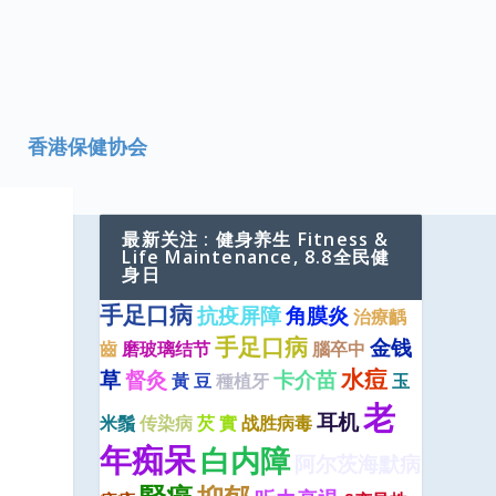
香港保健协会
最新关注 : 健身养生 Fitness &
Life Maintenance, 8.8全民健
身日
手足口病
抗疫屏障
角膜炎
治療齲
手足口病
金钱
齒
磨玻璃结节
腦卒中
水痘
草
督灸
卡介苗
黃 豆
種植牙
玉
老
耳机
米鬚
传染病
芡 實
战胜病毒
年痴呆
白内障
阿尔茨海默病