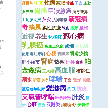
性病
患
甲亢
减肥
肾囊肿
黃芪
子宫
主動
林
胃癌
甲狀腺癌
脈夾層
病毒变异
新冠病
芡实
主动脉夹层
抗抑鬱藥
毒
痛風
柔性抗疫
腰椎
陳皮
拔牙
冠心病
近视
养生
化橘红
兩
乳腺癌
戒烟
心肌炎
高血压急症
發
心梗
香港疫情
使用電動牙刷
肾臟癌
腎病
帕
热敷
肺小结节
进补
麻疹
了
高血脂
金森病
核桃仁
玉米须
別是
哮喘
溺水
隱形眼鏡
新冠诊疗
子宮
愛滋病
抗疫
護理老年臥床
黄 豆
肝炎
支氣管哮喘
医学验光
植
心脏
双酚类
牙
壓瘡
消融治疗
安裝假