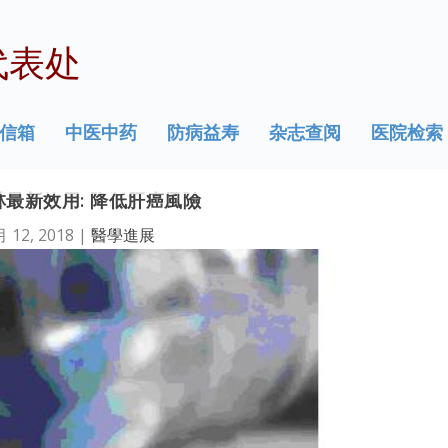
代表处
信箱
中医中药
防病益寿
杂志查阅
医院检索
最新效用: 降低肝癌風險
月 12, 2018
|
醫學進展