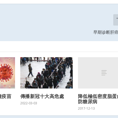
早期诊断肝
降低極低密度脂蛋
種疫苗
傳播新冠十大高危處
防糖尿病
2022-03-03
2017-12-13