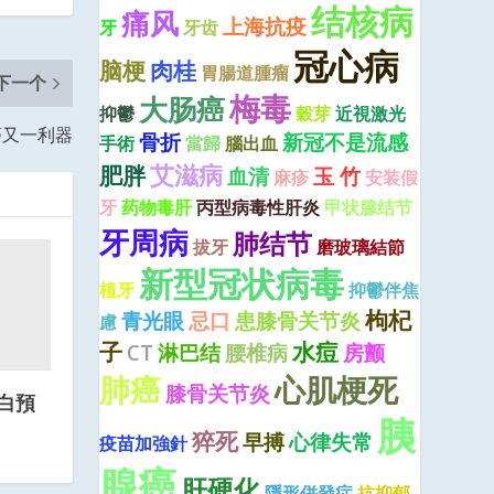
结核病
痛风
上海抗疫
牙
牙齿
冠心病
脑梗
肉桂
胃腸道腫瘤
下一个
梅毒
大肠癌
抑鬱
穀芽
近視激光
癌又一利器
骨折
新冠不是流感
手術
當歸
腦出血
艾滋病
肥胖
血清
玉 竹
麻疹
安装假
牙
药物毒肝
丙型病毒性肝炎
甲状腺结节
牙周病
肺结节
拔牙
磨玻璃結節
新型冠状病毒
植牙
抑鬱伴焦
枸杞
青光眼
忌口
患膝骨关节炎
慮
子
水痘
CT
淋巴结
腰椎病
房颤
肺癌
心肌梗死
膝骨关节炎
白預
胰
猝死
早搏
心律失常
疫苗加強針
腺癌
肝硬化
隱形併發症
抗抑郁