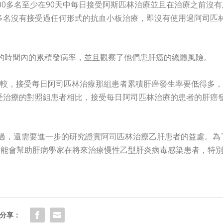
500多名至少在90天中每日接受阿斯匹林治療並且在治療之前沒有
0多名沒有接受過任何形式的抗血小板治療，即沒有使用過阿司匹
的時間內的累積發病率，並且觀察了他們患肝癌的總體風險。
較，接受每日阿司匹林治療那組患者累積肝癌發生率要低得多，
與未接受治療的對照組患者相比，接受每日阿司匹林治療的患者的肝癌
不過，還需要進一步的研究證實阿司匹林治療乙肝患者的益處。為
可能會幫助肝病學家在將來治療慢性乙型肝炎病毒感染患者，特
分享：