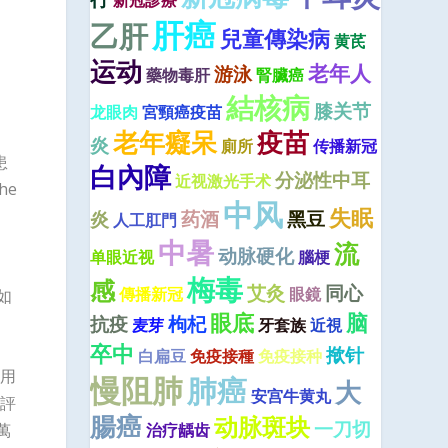
新冠診療
肝癌
乙肝
兒童傳染病
黄芪
运动
老年人
游泳
藥物毒肝
腎臟癌
結核病
膝关节
龙眼肉
宮頸癌疫苗
老年癡呆
疫苗
炎
廁所
传播新冠
患
白內障
分泌性中耳
近视激光手术
he
中风
失眠
炎
药酒
黑豆
人工肛門
中暑
流
动脉硬化
单眼近视
腦梗
。
梅毒
感
艾灸
同心
傳播新冠
眼鏡
如
眼底
脑
抗疫
枸杞
麦芽
牙套族
近視
卒中
揿针
白扁豆
免疫接種
免疫接种
服用
慢阻肺
肺癌
大
安宫牛黄丸
評
腸癌
动脉斑块
一刀切
萬
治疗龋齿