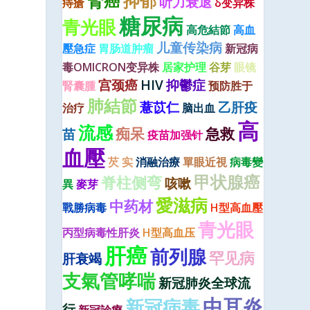
腎癌
抑郁
听力衰退
痔瘡
δ变异株
糖尿病
青光眼
高危結節
高血
儿童传染病
壓急症
胃肠道肿瘤
新冠病
毒OMICRON变异株
居家护理
谷芽
眼镜
宫颈癌
HIV
抑鬱症
腎囊腫
预防胜于
肺結節
薏苡仁
乙肝疫
治疗
脑出血
高
流感
痴呆
急救
苗
疫苗加强针
血壓
芡 实
消融治療
單眼近視
病毒變
甲状腺癌
脊柱侧弯
咳嗽
異
麥芽
愛滋病
中药材
戰勝病毒
H型高血壓
青光眼
丙型病毒性肝炎
H型高血压
肝癌
前列腺
罕见病
肝衰竭
支氣管哮喘
新冠肺炎全球流
中耳炎
新冠病毒
行