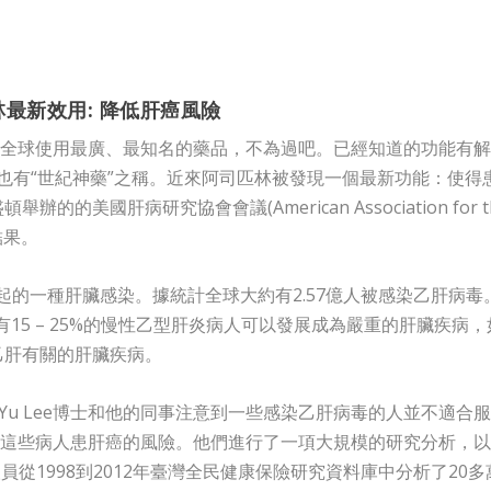
最新效用: 降低肝癌風險
全球使用最廣、最知名的藥品，不為過吧。已經知道的功能有解
也有“世紀神藥”之稱。近來阿司匹林被發現一個最新功能：使得
美國肝病研究協會會議(American Association for t
究結果。
引起的一種肝臟感染。據統計全球大約有2.57億人被感染乙肝病毒
有15 – 25%的慢性乙型肝炎病人可以發展成為嚴重的肝臟疾病，
乙肝有關的肝臟疾病。
Yu Lee博士和他的同事注意到一些感染乙肝病毒的人並不適合
這些病人患肝癌的風險。他們進行了一項大規模的研究分析，以
從1998到2012年臺灣全民健康保險研究資料庫中分析了20多