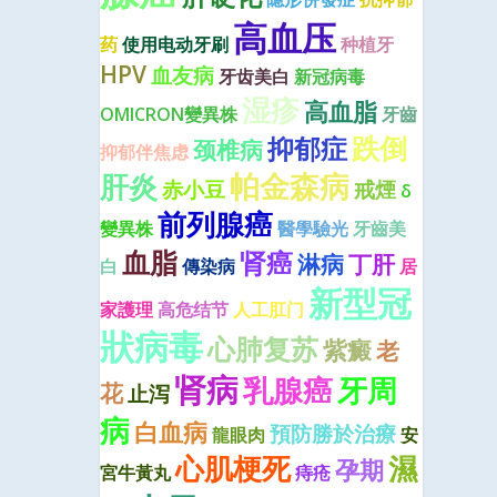
高血压
药
使用电动牙刷
种植牙
HPV
血友病
牙齿美白
新冠病毒
湿疹
高血脂
OMICRON變異株
牙齒
跌倒
抑郁症
颈椎病
抑郁伴焦虑
肝炎
帕金森病
赤小豆
戒煙
δ
前列腺癌
變異株
醫學驗光
牙齒美
血脂
肾癌
淋病
丁肝
白
傳染病
居
新型冠
家護理
高危结节
人工肛门
狀病毒
心肺复苏
紫癜
老
肾病
牙周
乳腺癌
花
止泻
病
白血病
預防勝於治療
龍眼肉
安
心肌梗死
濕
孕期
宮牛黃丸
痔疮