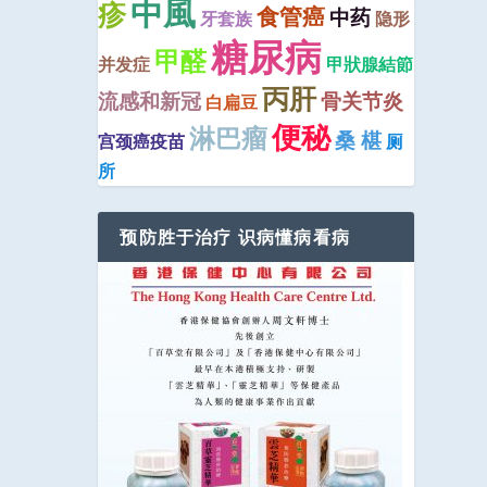
中風
疹
食管癌
中药
牙套族
隐形
糖尿病
甲醛
并发症
甲狀腺結節
丙肝
流感和新冠
骨关节炎
白扁豆
便秘
淋巴瘤
桑 椹
宫颈癌疫苗
厕
所
预防胜于治疗 识病懂病看病