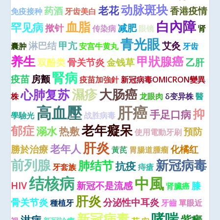
动脉斑块
老花
药酒
香港疫情
免疫接种
牙齿美白
白內障
血脂
罕见病
揿针
减肥
传染病
眼镜
肾
青光眼
淋巴结
甲亢
艾灸
囊肿
安宫牛黄丸
牙齿
养生
甲狀腺癌
双酚类
骨关节炎
金钱草
乙肝
腎病
疫苗
房颤
疫苗加強針
新冠病毒OMICRON變異
濕疹
大肠癌
心肺复苏
株
龙眼肉
δ变异株
醫
高血壓
肝癌
抑
手足口病
學驗光
战胜病毒
老年癡呆
郁症
溺水
热敷
預防
使用電動牙刷
肝炎
老年人
勝於治療
化橘红
黃芪
胃腸道腫瘤
前列腺
新冠病毒
肺结节
抗疫
牙套族
痔瘡
结核病
中風
HIV
新冠不是流感
膝
肾臟癌
肝炎
骨关节炎
分泌性中耳炎
種植牙
牙齒
單眼近
哮喘
新冠病毒
紫癜