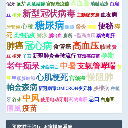
高血脂
假牙
麥芽
高危結節
宮頸癌疫苗
消融治療
白扁
新型冠状病毒
血友病
豆
植牙
主動脈夾層
糖尿病
便秘
心梗
猝
督灸
牙套族
眼鏡
抑鬱
死
柔性抗疫
游泳
腦出血
廁所
H型高血压
藥物毒肝
冠心病
高血压
肺癌
食管癌
咳嗽
黃
孕期
新冠肺炎全球流行
豆
植牙
子宫
宫颈癌疫苗
老年痴呆
中暑
支氣管哮喘
牙齒美白
黄
慢阻肺
心肌梗死
宫颈癌
豆
甲狀腺結節
帕金森病
腰椎病
新冠病毒OMICRON变异株
种植
中风
忌口
牙
谷芽
使用电动牙刷
药物毒肝
白扁豆
痛風
疫苗
预防胜于治疗 识病懂病看病