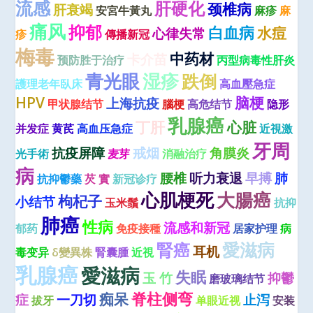
流感
肝硬化
颈椎病
肝衰竭
安宮牛黃丸
麻疹
麻
痛风
抑郁
白血病
水痘
心律失常
疹
傳播新冠
梅毒
中药材
卡介苗
预防胜于治疗
丙型病毒性肝炎
青光眼
湿疹
跌倒
護理老年臥床
高血壓急症
HPV
脑梗
上海抗疫
甲状腺结节
腦梗
高危结节
隐形
乳腺癌
丁肝
心脏
并发症
黄芪
高血压急症
近視激
牙周
抗疫屏障
戒烟
角膜炎
光手術
麦芽
消融治疗
病
腰椎
听力衰退
早搏
肺
抗抑鬱藥
芡 實
新冠诊疗
心肌梗死
大腸癌
枸杞子
小结节
玉米鬚
抗抑
肺癌
性病
流感和新冠
郁药
免疫接種
居家护理
病
愛滋病
腎癌
耳机
毒变异
δ變異株
腎囊腫
近視
乳腺癌
愛滋病
失眠
玉 竹
抑鬱
磨玻璃结节
脊柱侧弯
痴呆
症
一刀切
止泻
拔牙
单眼近视
安装