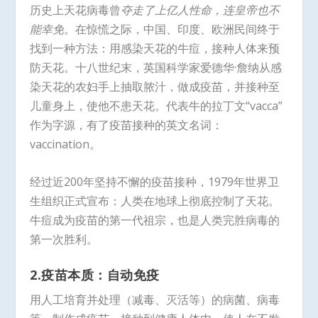
历史上天花病毒曾
夺走了上亿人性命，连皇帝也不
能幸免
。在惊慌之际，中国、印度、欧洲民间终于
找到一种方法：用感染天花的牛痘，接种人体来预
防天花。十八世纪末，英国科学家爱德华·詹纳从感
染天花的农妇手上抽取脓汁，做成疫苗，并接种至
儿童身上，使他不患天花。代表牛的拉丁文“vacca”
作为字源，有了疫苗接种的英文名词：
vaccination。
经过近200年坚持不懈的疫苗接种，1979年世界卫
生组织正式宣布：人类在地球上彻底控制了天花。
牛痘成为疫苗的第一代祖宗，也是人类完胜病毒的
第一次胜利。
2.疫苗本质：自动免疫
用人工培育并处理（减毒、灭活等）的病菌、病毒