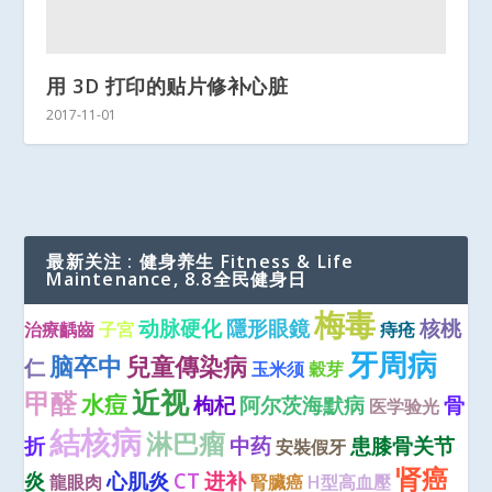
用 3D 打印的贴片修补心脏
2017-11-01
最新关注 : 健身养生 Fitness & Life
Maintenance, 8.8全民健身日
梅毒
动脉硬化
隱形眼鏡
核桃
治療齲齒
子宮
痔疮
牙周病
脑卒中
兒童傳染病
仁
玉米须
穀芽
近视
甲醛
水痘
枸杞
阿尔茨海默病
骨
医学验光
結核病
淋巴瘤
折
中药
患膝骨关节
安裝假牙
肾癌
炎
心肌炎
CT
进补
龍眼肉
腎臟癌
H型高血壓