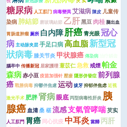
淋病
視
新冠診療
芡 实
糖尿病
艾滋病
儿童传
人工肛门
病毒變異
陳皮
乙肝
肺結節
肉桂
染病
黑豆
磨玻璃結節
脑出血
肝癌
冠心
白内障
青光眼
胃肠道肿瘤
厕所
新型冠
病
高血脂
手足口病
主动脉夹层
狀病毒
甲状腺癌
膝关节炎
傳染病
治疗龋齿
帕金
急救
薏苡仁
戒煙
腦卒中
传播新冠
居家護理
森病
前列腺
赤小豆
疫苗加强针
壓瘡
隱形併發症
癌
运动
戰勝病毒
抑鬱伴焦慮
拔牙
抑郁伴焦虑
近视
胰
肾病
眼底
肥胖
激光手术
丙型病毒性肝炎
腺癌
支氣管哮喘
流感
血清
桑 椹
芡实
中耳炎
胃癌
丙肝
同心抗疫
人工肛門
當歸