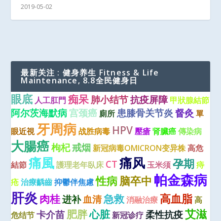
2019-05-02
最新关注 : 健身养生 Fitness & Life
Maintenance, 8.8全民健身日
眼底
痴呆
肺小结节
抗疫屏障
人工肛門
甲狀腺結節
阿尔茨海默病
宫颈癌
患膝骨关节炎
督灸
廁所
單
牙周病
HPV
眼近視
战胜病毒
壓瘡
肾臟癌
傳染病
大腸癌
枸杞
戒烟
新冠病毒OMICRON变异株
高危
痛風
痛风
孕期
CT
結節
護理老年臥床
玉米须
痔
帕金森病
性病
脑卒中
疮
治療齲齒
抑鬱伴焦慮
肝炎
高血脂
肉桂
急救
进补
血清
消融治療
高
艾滋
肥胖
心脏
卡介苗
柔性抗疫
危结节
新冠诊疗