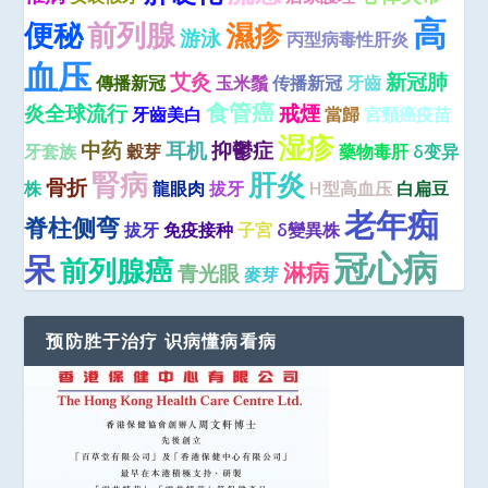
高
便秘
前列腺
濕疹
游泳
丙型病毒性肝炎
血压
艾灸
新冠肺
傳播新冠
玉米鬚
传播新冠
牙齒
食管癌
炎全球流行
戒煙
牙齒美白
當歸
宮頸癌疫苗
湿疹
中药
耳机
抑鬱症
牙套族
穀芽
藥物毒肝
δ变异
腎病
肝炎
骨折
株
龍眼肉
拔牙
H型高血压
白扁豆
老年痴
脊柱侧弯
拔牙
免疫接种
子宮
δ變異株
冠心病
呆
前列腺癌
淋病
青光眼
麥芽
预防胜于治疗 识病懂病看病