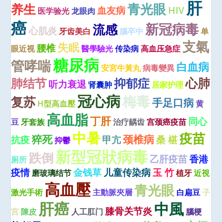
肝
青光眼
养生
血友病
HIV
医学验光
龙眼肉
癌
新冠病毒
流感
心肌炎
牙齿美白
腦卒中
单
支氣
失眠
腰椎
眼近视
醫學驗光
传染病
高血压急症
糖尿病
管哮喘
白血病
安宮牛黃丸
病毒變異
心肺
肺结节
抑郁症
听力衰退
肾囊肿
居家护理
冠心病
梅毒
复苏
手足口病
H型高血壓
黄
高血脂
丁肝
同心
豆
牙套族
治疗龋齿
宫颈癌疫苗
中暑
疫苗
猝死
颈椎病
抗疫
甲亢
桑 椹
抑鬱
新型冠狀病毒
跌倒
乙肝疫苗
香港
厕所
疫情
金钱草
儿童传染病
玉 竹
磨玻璃结节
植牙
近視
高血壓
青光眼
激光手術
主動脈夾層
白扁豆
子
肝癌
中風
膝骨关节炎
宫
陳皮
人工肛门
腦梗