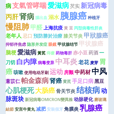
愛滋病
支氣管哮喘
新冠病毒
病
芡实
胰腺癌
肾病
丙肝
溺水
腦出血
种植牙
慢阻肺
甲醛
上海抗疫
黃 豆
丙型病毒性肝炎
甲狀腺癌
老年人
忌口
預防勝於治療
膝关节炎
甲状腺癌
抑郁伴焦虑
隐形并发症
眼鏡
甲状腺结节
愛滋病
脑梗
赤小豆
药酒
一
黃芪
痔瘡
药物毒肝
中耳炎
白内障
胃
老花
刀切
病毒变异
麦芽
中风
癌
运动
中药材
咳嗽
房颤
使用电动牙刷
帕金森病
肾癌
手足口病
薏苡仁
黑豆
黄芪
结核病
心肌梗死
大肠癌
动
骨关节炎
脉斑块
动脉硬化
新冠病毒OMICRON變異株
磨玻璃
乳腺癌
减肥
角膜炎
結節
安宫牛黄丸
安裝假牙