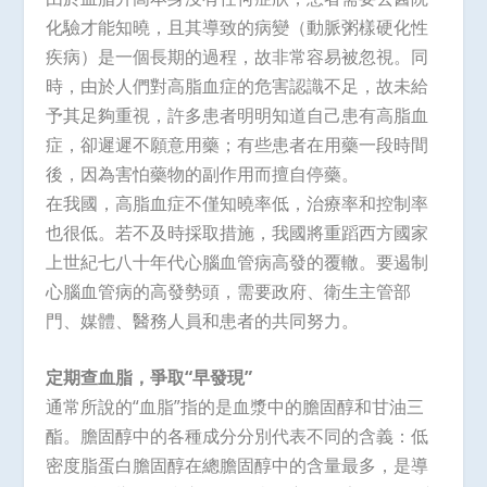
化驗才能知曉，且其導致的病變（動脈粥樣硬化性
疾病）是一個長期的過程，故非常容易被忽視。同
時，由於人們對高脂血症的危害認識不足，故未給
予其足夠重視，許多患者明明知道自己患有高脂血
症，卻遲遲不願意用藥；有些患者在用藥一段時間
後，因為害怕藥物的副作用而擅自停藥。
在我國，高脂血症不僅知曉率低，治療率和控制率
也很低。若不及時採取措施，我國將重蹈西方國家
上世紀七八十年代心腦血管病高發的覆轍。要遏制
心腦血管病的高發勢頭，需要政府、衛生主管部
門、媒體、醫務人員和患者的共同努力。
定期查血脂，爭取“早發現”
通常所說的“血脂”指的是血漿中的膽固醇和甘油三
酯。膽固醇中的各種成分分別代表不同的含義：低
密度脂蛋白膽固醇在總膽固醇中的含量最多，是導