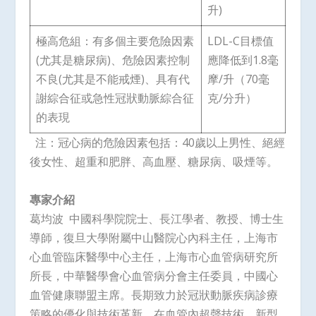
升)
極高危組：有多個主要危險因素
LDL-C目標值
(尤其是糖尿病)、危險因素控制
應降低到1.8毫
不良(尤其是不能戒煙)、具有代
摩/升（70毫
謝綜合征或急性冠狀動脈綜合征
克/分升）
的表現
注：冠心病的危險因素包括：40歲以上男性、絕經
後女性、超重和肥胖、高血壓、糖尿病、吸煙等。
專家介紹
葛均波 中國科學院院士、長江學者、教授、博士生
導師，復旦大學附屬中山醫院心內科主任，上海市
心血管臨床醫學中心主任，上海市心血管病研究所
所長，中華醫學會心血管病分會主任委員，中國心
血管健康聯盟主席。長期致力於冠狀動脈疾病診療
策略的優化與技術革新，在血管內超聲技術、新型