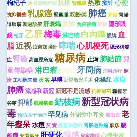
心梗
枸杞子
抗疫
热敷
揿针
使用電動牙刷
腎臟癌
肺癌
乳腺癌
双酚类
抗抑鬱藥
腎囊腫
牙齿
胃腸
紫癜
肝衰竭
隱形眼
道腫瘤
新冠診療
免疫接種
近視
乙肝
梅毒
白內障
血
鏡
淋巴结
植牙
眼镜
哮喘
近视
心肌梗死
脂
疫苗加強針
隱形併發
糖尿病
腎癌
肺結節
兒
止泻
症
高血壓急症
牙周病
淋巴瘤
童傳染病
核桃仁
消融治疗
麻
水痘
早搏
化橘红
疹
主动脉夹层
芡 实
近视激光手术
肺癌
流感和新冠
新冠不是流感
抗抑郁药
種植牙
新型冠状病
結核病
抑郁
谷芽
戰勝病毒
毒
老
罕见病
分泌性中耳炎
预防胜于治疗
脑出血
年癡呆
水痘
腰
芡 實
疫苗加强针
胃肠道肿瘤
麻疹
流感
肝硬化
椎病
心律失常
安装假牙
居家護理