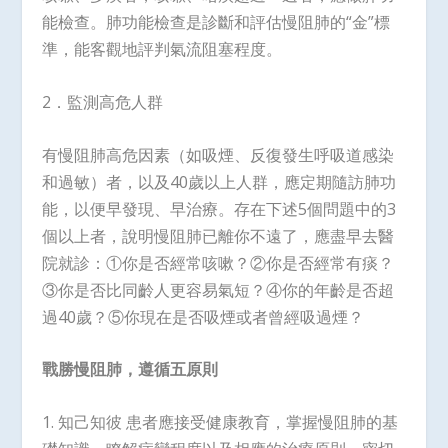
能檢查。肺功能檢查是診斷和評估慢阻肺的“金”標
準，能客觀地評判氣流阻塞程度。
2．監測高危人群
有慢阻肺高危因素（如吸煙、反復發生呼吸道感染
和過敏）者，以及40歲以上人群，應定期隨訪肺功
能，以便早發現、早治療。存在下述5個問題中的3
個以上者，說明慢阻肺已離你不遠了，應盡早去醫
院就診：①你是否經常咳嗽？②你是否經常有痰？
③你是否比同齡人更容易氣短？④你的年齡是否超
過40歲？⑤你現在是否吸煙或者曾經吸過煙？
戰勝慢阻肺，遵循五原則
1. 知己知彼 患者應接受健康教育，掌握慢阻肺的基