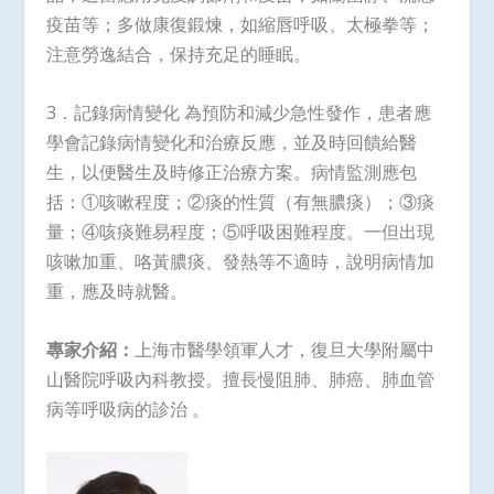
疫苗等；多做康復鍛煉，如縮唇呼吸、太極拳等；
注意勞逸結合，保持充足的睡眠。
3．記錄病情變化 為預防和減少急性發作，患者應
學會記錄病情變化和治療反應，並及時回饋給醫
生，以便醫生及時修正治療方案。病情監測應包
括：①咳嗽程度；②痰的性質（有無膿痰）；③痰
量；④咳痰難易程度；⑤呼吸困難程度。一但出現
咳嗽加重、咯黃膿痰、發熱等不適時，說明病情加
重，應及時就醫。
專家介紹：
上海市醫學領軍人才，復旦大學附屬中
山醫院呼吸內科教授。擅長慢阻肺、肺癌、肺血管
病等呼吸病的診治 。