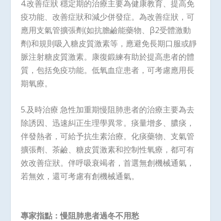
4.改善症狀 穩定期的治療主要為健康教育、提高免
疫功能、改善症狀和減少併發症。為改善症狀，可
應用支氣管擴張劑(如抗膽鹼能藥物、β2受體激動
劑)和規則吸入糖皮質激素等，應避免長期口服或靜
脈注射糖皮質激素。康復鍛練有助於提高患者的體
質，包括免疫功能。低氧血症患者，可考慮應用長
期氧療。
5.及時治療 急性加重期慢阻肺患者的治療主要為去
除誘因、迅速糾正生理學異常。痰量增多、膿痰，
伴發熱者，可給予抗生素治療。化痰藥物、支氣管
擴張劑、茶鹼、糖皮質激素和控制性氧療，都可有
效改善症狀。伴呼吸衰竭者，首選無創機械通氣，
若無效，還可考慮有創機械通氣。
專家指點：慢阻肺患者過冬不用愁