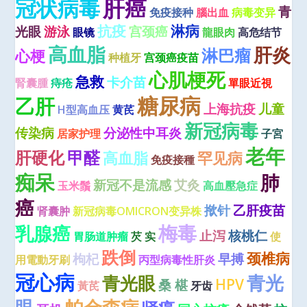
肝癌
冠状病毒
青
免疫接种
腦出血
病毒变异
抗疫
淋病
光眼
游泳
宫颈癌
眼镜
龍眼肉
高危结节
高血脂
肝炎
淋巴瘤
心梗
种植牙
宫颈癌疫苗
心肌梗死
急救
卡介苗
腎囊腫
痔疮
單眼近視
糖尿病
乙肝
上海抗疫
儿童
H型高血压
黄芪
新冠病毒
传染病
分泌性中耳炎
居家护理
子宮
老年
肝硬化
甲醛
高血脂
罕见病
免疫接種
痴呆
肺
新冠不是流感
艾灸
玉米鬚
高血壓急症
癌
揿针
乙肝疫苗
肾囊肿
新冠病毒OMICRON变异株
梅毒
乳腺癌
止泻
核桃仁
胃肠道肿瘤
芡 实
使
跌倒
颈椎病
枸杞
早搏
用電動牙刷
丙型病毒性肝炎
冠心病
青光
青光眼
HPV
桑 椹
黃芪
牙齿