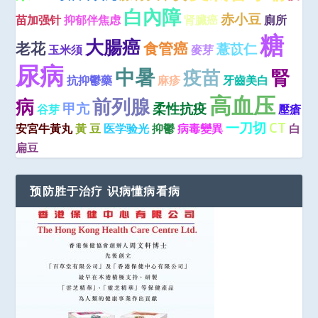
白內障
赤小豆
苗加强针
抑郁伴焦虑
肾臟癌
廁所
糖
大腸癌
老花
食管癌
薏苡仁
玉米须
麥芽
尿病
中暑
疫苗
腎
抗抑鬱藥
麻疹
牙齒美白
高血压
病
前列腺
甲亢
柔性抗疫
谷芽
壓瘡
一刀切
CT
安宮牛黃丸
黃 豆
医学验光
抑鬱
病毒變異
白
扁豆
预防胜于治疗 识病懂病看病