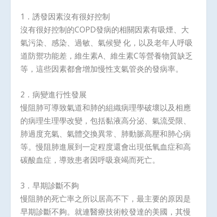
1．誘發因素沒有很好控制
沒有很好控制的COPD發病的相關因素有吸煙、大
氣污染、感染、過敏、氣候變 化，以及老年人呼吸
道防禦功能差，維生素A、維生素C等營養物質缺乏
等，這些因素都會增加慢性支氣管炎的發病率。
2．病變進行性發展
慢阻肺可導致氣道和肺的組織病理學破壞以及相應
的病理生理學改變，包括黏液高分泌、氣流受限、
肺過度充氣、氣體交換異常、肺動脈高壓和肺心病
等。慢阻肺進展到一定程度還會出現低氧血症和高
碳酸血症，導致患者因呼吸衰竭而死亡。
3．早期診斷不夠
慢阻肺的死亡率之所以居高不下，最主要的原因是
早期診斷不夠。就連醫療技術較發達的美國，其慢