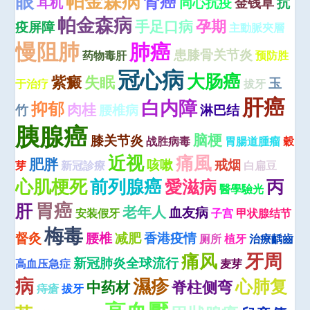
眼
帕金森病
肾癌
耳机
同心抗疫
金钱草
抗
帕金森病
孕期
手足口病
疫屏障
主動脈夾層
慢阻肺
肺癌
患膝骨关节炎
药物毒肝
预防胜
冠心病
大肠癌
紫癜
失眠
玉
于治疗
拔牙
肝癌
白内障
抑郁
肉桂
竹
腰椎病
淋巴结
胰腺癌
脑梗
膝关节炎
战胜病毒
胃腸道腫瘤
穀
近视
痛風
肥胖
咳嗽
戒烟
芽
新冠診療
白扁豆
心肌梗死
前列腺癌
愛滋病
丙
醫學驗光
胃癌
肝
老年人
血友病
安装假牙
子宫
甲状腺结节
梅毒
督灸
腰椎
减肥
香港疫情
厕所
植牙
治療齲齒
牙周
痛风
新冠肺炎全球流行
高血压急症
麦芽
病
濕疹
心肺复
脊柱侧弯
中药材
痔瘡
拔牙