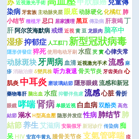
高血壓
苏
甲狀腺癌
兒童傳
近視激光手術
染病
眼底
动脉硬化
化橘红
肺
牙套族
主动脉夹层
丁
小结节
忌口
黑豆
肝衰竭
種植牙
居家護理
傳染病
脑卒中
肝
阿尔茨海默病
戒煙
近視
黄 豆
龙眼肉
新型冠狀病毒
湿疹
抑郁症
人工肛门
猝死
水痘
心律失常
隱形併發症
使用电动牙刷
芡 實
牙周病
流感
动脉斑块
血清
近视激光手术
麻
听力衰退
骨关节炎
心
疹
消融治療
δ變異株
牙齿美白
中耳炎
肌炎
隱形眼鏡
流感和新冠
磨玻璃結節
流感
水痘
心脏
骨折
藥物毒肝
脑出血
抑鬱伴焦慮
肾病
哮喘
白血病
双酚类
眼鏡
单眼近视
高危
肺结节
肺
性病
溺水
結節
H型高血壓
隐形并发症
养生
結節
艾滋病
痴
安裝假牙
新冠诊疗
传染病
支氣管哮喘
呆
HIV
膝骨关节炎
安宫牛黄丸
疫