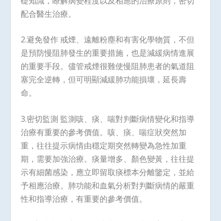
礎知識，瞭解病變程度以及相應的治療原則，密切
配合醫生治療。
2.避免發作 戒煙、遠離粉塵和有害化學物質，不但
是預防慢阻肺發生的重要措施，也是減緩病情進展
的重要手段。儘管戒煙很難使慢阻肺患者的氣道阻
塞完全逆轉，但可明顯減緩肺功能損壞，延長壽
命。
3.密切監測 監測咳、痰、喘對判斷病情變化和指導
治療有重要的參考價值。咳、痰、喘症狀突然加
重，往往提示病情由穩定期突然轉變為急性加重
期，需要加強治療。痰量增多、顏色變黃，往往提
示有細菌感染，應立即留取痰標本分離鑒定，並給
予相應治療。肺功能和血氣分析對判斷病情的嚴重
性和指導治療，有重要的參考價值。