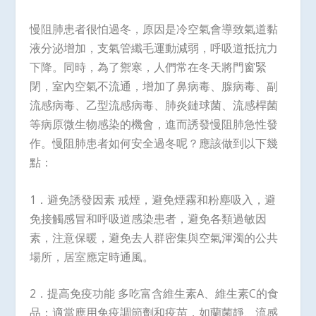
慢阻肺患者很怕過冬，原因是冷空氣會導致氣道黏
液分泌增加，支氣管纖毛運動減弱，呼吸道抵抗力
下降。同時，為了禦寒，人們常在冬天將門窗緊
閉，室內空氣不流通，增加了鼻病毒、腺病毒、副
流感病毒、乙型流感病毒、肺炎鏈球菌、流感桿菌
等病原微生物感染的機會，進而誘發慢阻肺急性發
作。慢阻肺患者如何安全過冬呢？應該做到以下幾
點：
1．避免誘發因素 戒煙，避免煙霧和粉塵吸入，避
免接觸感冒和呼吸道感染患者，避免各類過敏因
素，注意保暖，避免去人群密集與空氣渾濁的公共
場所，居室應定時通風。
2．提高免疫功能 多吃富含維生素A、維生素C的食
品；適當應用免疫調節劑和疫苗，如蘭菌靜、流感