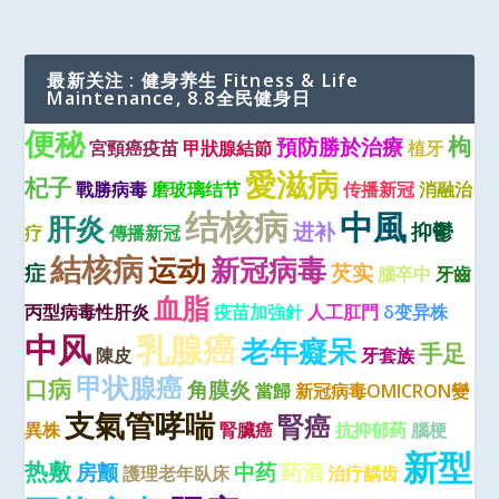
最新关注 : 健身养生 Fitness & Life
Maintenance, 8.8全民健身日
便秘
枸
預防勝於治療
宮頸癌疫苗
甲狀腺結節
植牙
愛滋病
杞子
戰勝病毒
磨玻璃结节
传播新冠
消融治
结核病
中風
肝炎
进补
抑鬱
疗
傳播新冠
結核病
运动
新冠病毒
症
芡实
腦卒中
牙齒
血脂
丙型病毒性肝炎
疫苗加強針
人工肛門
δ变异株
中风
乳腺癌
老年癡呆
手足
陳皮
牙套族
甲状腺癌
口病
角膜炎
當歸
新冠病毒OMICRON變
支氣管哮喘
腎癌
異株
腎臟癌
抗抑郁药
腦梗
新型
热敷
房颤
中药
药酒
護理老年臥床
治疗龋齿