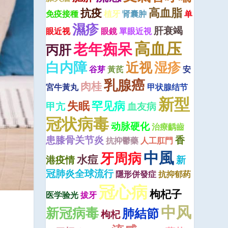
高血脂
抗疫
免疫接種
植牙
肾囊肿
单
濕疹
肝衰竭
眼近视
眼鏡
單眼近視
高血压
老年痴呆
丙肝
白内障
近视
湿疹
谷芽
黃芪
安
乳腺癌
肉桂
宮牛黃丸
甲状腺结节
新型
失眠
罕见病
甲亢
血友病
冠状病毒
动脉硬化
治療齲齒
患膝骨关节炎
香
抗抑鬱藥
人工肛門
中風
牙周病
水痘
港疫情
新
冠肺炎全球流行
隱形併發症
抗抑郁药
冠心病
枸杞子
医学验光
拔牙
中风
新冠病毒
肺結節
枸杞