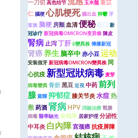
流感
一刀切
薏苡
高危结节
玉米鬚
心肌梗死
仁
腦梗
腦出血
抑鬱
牙
便秘
脑梗
房颤
血清
忌口
套族
新
冠诊疗
新冠病毒OMICRON变异株
陳皮
腎病
丁肝
0
止泻
δ變異株
傳播新冠
运动
养生
肾癌
脑卒中
赤小豆
同
安装假牙
新冠病毒OMICRON變異株
新型冠狀病毒
心抗疫
麦芽
前列
骨折
黑豆
中药
病毒變異
近視
的
腺
抑郁症
水痘
热
膝关节炎
當歸
肾病
敷
HPV
药酒
消融治療
戰勝
金钱草
分泌性
病毒
醫學驗光
居家护理
白內障
中耳炎
宫颈癌
抗疫屏障
防
結核病
食管癌
玉 竹