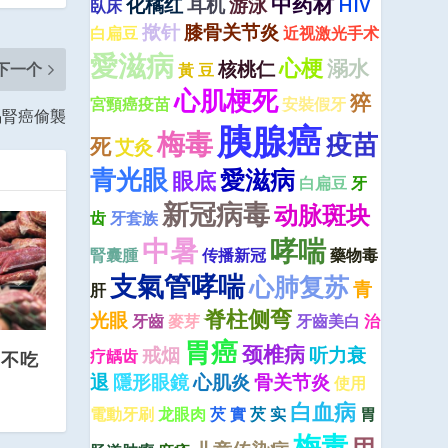
中药材
化橘红
耳机
游泳
HIV
臥床
揿针
膝骨关节炎
白扁豆
近视激光手术
愛滋病
心梗
溺水
核桃仁
下一个
黃 豆
心肌梗死
猝
宮頸癌疫苗
安裝假牙
惕腎癌偷襲
胰腺癌
梅毒
疫苗
死
艾灸
青光眼
愛滋病
眼底
白扁豆
牙
新冠病毒
动脉斑块
齿
牙套族
中暑
哮喘
腎囊腫
传播新冠
藥物毒
支氣管哮喘
心肺复苏
青
肝
脊柱侧弯
光眼
牙齒
麥芽
牙齒美白
治
胃癌
颈椎病
戒烟
听力衰
疗龋齿
当不吃
退
隱形眼鏡
心肌炎
骨关节炎
使用
白血病
電動牙刷
龙眼肉
芡 實
芡 实
胃
梅毒
甲