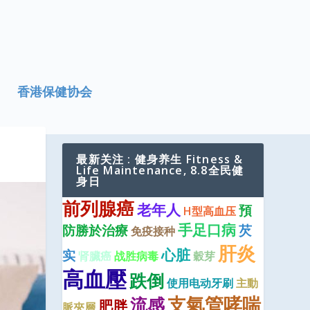
香港保健协会
最新关注 : 健身养生 Fitness &
Life Maintenance, 8.8全民健
身日
前列腺癌
老年人
預
H型高血压
手足口病
防勝於治療
芡
免疫接种
肝炎
心脏
实
肾臟癌
战胜病毒
穀芽
高血壓
跌倒
使用电动牙刷
主動
支氣管哮喘
流感
肥胖
脈夾層