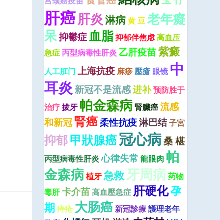
宫颈癌疫苗
肝癌
肝炎
老年癡
淋病
黄 豆
呆
血脂
抑鬱症
抑郁伴焦虑
高血压
紫癜
乙肝疫苗
急症
丙型病毒性肝炎
中
上海抗疫
人工肛门
麻疹
壓瘡
眼镜
耳炎
新冠不是流感
进补
预防胜于
帕金森病
流感
治疗
拔牙
腎臟癌
腎癌
和新冠
柔性抗疫
淋巴结
子宮
冠心病
抑郁
甲狀腺癌
桑 椹
帕
心律失常
丙型病毒性肝炎
龍眼肉
牙周病
金森病
急救
植牙
药物
肝硬化
孕
卡介苗
毒肝
高血壓急症
大肠癌
期
痔疮
新冠診療
護理老年