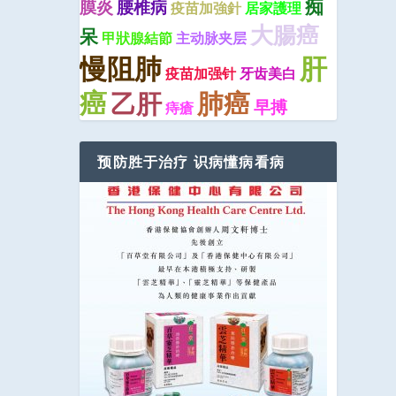
痴
膜炎
腰椎病
疫苗加強針
居家護理
大腸癌
呆
甲狀腺結節
主动脉夹层
慢阻肺
肝
疫苗加强针
牙齿美白
癌
肺癌
乙肝
早搏
痔瘡
预防胜于治疗 识病懂病看病