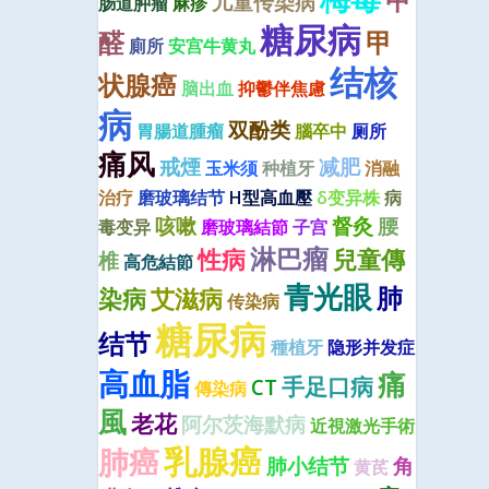
儿童传染病
肠道肿瘤
麻疹
糖尿病
醛
甲
廁所
安宫牛黄丸
结核
状腺癌
脑出血
抑鬱伴焦慮
病
双酚类
胃腸道腫瘤
腦卒中
厕所
痛风
戒煙
减肥
玉米须
种植牙
消融
治疗
磨玻璃结节
H型高血壓
δ变异株
病
咳嗽
督灸
腰
毒变异
磨玻璃結節
子宫
淋巴瘤
性病
兒童傳
椎
高危結節
青光眼
肺
染病
艾滋病
传染病
糖尿病
结节
種植牙
隐形并发症
高血脂
痛
手足口病
CT
傳染病
風
老花
阿尔茨海默病
近視激光手術
乳腺癌
肺癌
肺小结节
角
黄芪