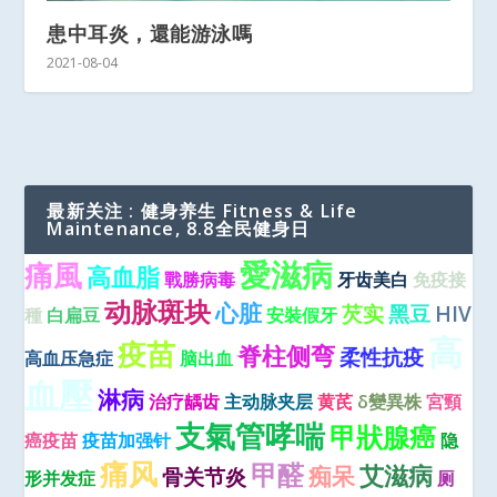
患中耳炎，還能游泳嗎
2021-08-04
最新关注 : 健身养生 Fitness & Life
Maintenance, 8.8全民健身日
愛滋病
痛風
高血脂
戰勝病毒
牙齿美白
免疫接
动脉斑块
心脏
芡实
黑豆
HIV
種
白扁豆
安裝假牙
高
疫苗
脊柱侧弯
柔性抗疫
高血压急症
脑出血
血壓
淋病
治疗龋齿
主动脉夹层
黄芪
δ變異株
宮頸
支氣管哮喘
甲狀腺癌
癌疫苗
疫苗加强针
隐
痛风
甲醛
艾滋病
痴呆
骨关节炎
形并发症
厕