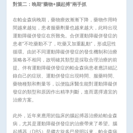
對策二：晚期“藥物
+
腦起搏”兩手抓
在帕金森病晚期，藥物療效漸漸下降，藥物作用時
間越來越短，患者服藥劑量也越來越大，此時出現
運動障礙併發症在所難免。合併運動障礙併發症的
患者“不吃藥動不了，吃藥又加重亂動”，形成惡性
循環。由於不同運動障礙併發症的發生機制和治療
策略各不相同，故明確其類型是採取合理治療的前
提。伴有運動障礙併發症的帕金森病患者應詳細記
錄自己的症狀、運動併發症出現時間、服藥時間、
藥物種類和劑量等，以便臨床醫生能對運動障礙併
發症的類型和原因作出精準判斷，進而選擇適宜的
治療方案。
此外，近年來應用於臨床的腦起搏器治療給帕金森
病，尤其是運動障礙併發症的治療帶來了希望。腦
起搏器（DBS）是繼左旋多巴發明以來，帕金森病