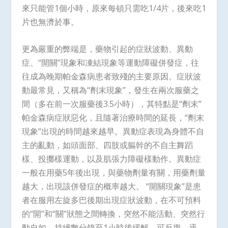
來只能管1個小時，原來每頓只需吃1/4片，後來吃1
片也無濟於事。
更為嚴重的弊端是，藥物引起的症狀波動、異動
症、“開關”現象和凍結現象等運動障礙併發症，往
往成為晚期帕金森病患者致殘的主要原因。症狀波
動最常見，又稱為“劑末現象”，發生在兩次服藥之
間（多在前一次服藥後3.5小時），其特點是“劑末”
帕金森病症狀惡化，且隨著治療時間的延長，“劑末
現象”出現的時間越來越早。異動症表現為身體不自
主的亂動，如頭面部、四肢或軀幹的不自主舞蹈
樣、投擲樣運動，以及肌張力障礙樣動作。異動症
一般在用藥5年後出現，與藥物劑量有關，用藥劑量
越大，出現該併發症的概率越大。 “開關現象”是患
者在服用左旋多巴後期出現症狀波動，在不可預料
的“開”和“關”狀態之間轉換，突然不能活動、突然行
動自如，持續數分鐘至1小時後緩解，可反復、迅