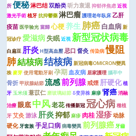
便秘
淋巴结
双酚类
听力衰退
所
抑郁伴焦虑
近視
淋巴瘤
乙肝
激光手術
植牙
抗抑鬱藥
護理老年臥床
肺癌
养生
心梗
白血病
疫苗
医学验光
當歸
新
新型冠状病毒
愛滋病
失眠
冠诊疗
近視
慢阻
肝炎
忌口
督灸
白扁豆
H型高血壓
传染病
肺
结核病
結核病
新冠病毒OMICRON變異
孕期
血友病
株
麥芽
使用電動牙刷
居家護理
腦卒中
前列腺
流感
肝硬化
骨折
戒煙
甲狀腺結節
植
肾癌
薏苡仁
牙
玉米须
磨玻璃結節
δ变异株
麻疹
消融
冠心病
中风
眼底
老花
治療
传播新冠
種植
肝炎
湿疹
抑郁
肉桂
艾灸
游泳
动脉
牙
麻疹
前列腺癌
手足口病
硬化
牙套族
病毒變異
牙齒
老年痴呆