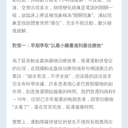
速、交替出現多次，病情變化就像是電源的開關一
樣，故臨床上將這種現象稱為“開關現象”。凍結現
象是指肢體會突然“僵住”，完全不能活動，數分鐘
後緩解。
對策一：早期爭取“以最小藥量達到最佳療效”
為了延長帕金森病藥物治療效果，推遲運動併發症
的出現，在我國帕金森病治療領域有句傳誦廣泛的
要訣：“細水長流，不求全效”，但這樣的說法並非
完全有科學依據。許多患者擔心多巴胺類藥物的副
作用，刻意推遲開始服藥的時間。我們曾遇到病程8
～10年、症狀已非常嚴重的晚期患者，因害怕藥物
“太毒了”，還在苦苦煎熬，延遲服藥時間。
實際上，運動障礙併發症的發生不僅與長期應用左