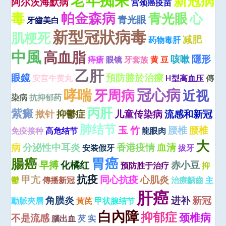
新冠病
阿尔茨海默病
宫颈癌疫苗
毒
帕金森病
青光眼
心
青光眼
牙齒美白
新型冠狀病毒
肌梗死
减肥
药物毒肝
中風
高血脂
咳嗽
隱形
痔瘡
眼镜
牙套族
黄 豆
乙肝
眼鏡
預防勝於治療
安宫牛黄丸
H型高血压
傳
冠心病
哮喘
牙周病
近视
染病
抗抑郁药
丙肝
紫癜
揿针
抑鬱症
儿童传染病
流感和新冠
肺结节
玉 竹
腰椎
腰椎
免疫接种
高危结节
龍眼肉
大
病
分泌性中耳炎
香港疫情
血清
安装假牙
拔牙
腸癌
胃癌
早搏
化橘红
赤小豆
预防胜于治疗
抑
抗疫
甲亢
同心抗疫
心肌炎
鬱
傳播新冠
治療齲齒
主
肝癌
角膜炎
进补
新冠
動脈夾層
黃芪
甲状腺结节
白內障
抑郁症
颈椎病
不是流感
腦出血
芡 实