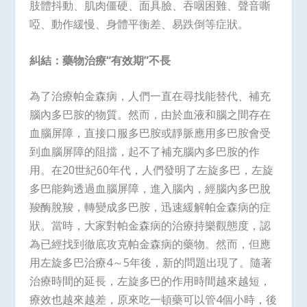
肢體抖動、肌肉僵硬、面具臉、吞咽困難、聲音嘶
啞、動作緩慢、身體平衡差、易跌倒等症狀。
糾結：藥物治療“有效期”不長
為了治療帕金森病，人們一直在尋找能替代、補充
腦內多巴胺的物質。然而，由於血液和腦之間存在
血腦屏障，直接口服多巴胺或靜脈應用多巴胺會受
到血腦屏障的阻擋，起不了補充腦內多巴胺的作
用。在20世紀60年代，人們發明了左旋多巴，左旋
多巴能夠透過血腦屏障，進入腦內，經腦內多巴脫
羧酶脫羧，轉變成多巴胺，迅速緩解帕金森病的症
狀。當時，大家對帕金森病的治療持樂觀態度，認
為已經找到徹底攻克帕金森病的藥物。然而，但應
用左旋多巴治療4～5年後，新的問題出現了。隨著
治療時間的延長，左旋多巴的作用時間越來越短，
療效也越來越差，原來吃一頓藥可以管4個小時，後