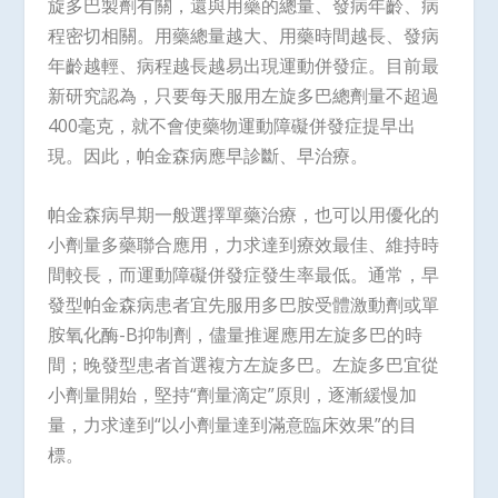
旋多巴製劑有關，還與用藥的總量、發病年齡、病
程密切相關。用藥總量越大、用藥時間越長、發病
年齡越輕、病程越長越易出現運動併發症。目前最
新研究認為，只要每天服用左旋多巴總劑量不超過
400毫克，就不會使藥物運動障礙併發症提早出
現。因此，帕金森病應早診斷、早治療。
帕金森病早期一般選擇單藥治療，也可以用優化的
小劑量多藥聯合應用，力求達到療效最佳、維持時
間較長，而運動障礙併發症發生率最低。通常，早
發型帕金森病患者宜先服用多巴胺受體激動劑或單
胺氧化酶-B抑制劑，儘量推遲應用左旋多巴的時
間；晚發型患者首選複方左旋多巴。左旋多巴宜從
小劑量開始，堅持“劑量滴定”原則，逐漸緩慢加
量，力求達到“以小劑量達到滿意臨床效果”的目
標。