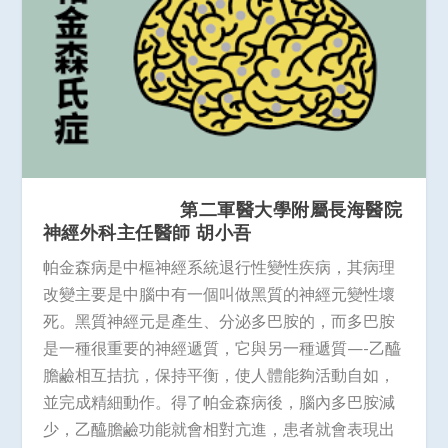
第二軍醫大學附屬長海醫院
神經外科主任醫師 胡小吾
帕金森病是中樞神經系統退行性變性疾病，其病理
改變主要是中腦中有一個叫做黑質的神經元變性壞
死。黑質神經元是產生、分泌多巴胺的，而多巴胺
是一種很重要的神經遞質，它與另一種遞質—-乙醯
膽鹼相互拮抗，保持平衡，使人體能夠活動自如，
並完成精細動作。得了帕金森病後，腦內多巴胺減
少，乙醯膽鹼功能就會相對亢進，患者就會表現出