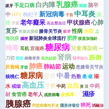
乳腺癌
白内障
脑卒
手足口病
拔牙
眼鏡
中耳炎
新冠病毒
中
HPV
枸杞子
脑
子宫
老年癡呆
心肺
甲状腺癌
梗
子宮
高血壓急症
复苏
性病
水痘
膝骨关节炎
上
胃腸道腫瘤
穀芽
肥胖
海抗疫
新冠肺炎全球流行
腦梗
疫苗加強針
糖尿病
梅毒
兒童傳染病
耳机
宫颈癌
一
肾病
跌倒
刀切
壓瘡
病毒变异
高危結節
醫學驗光
肺癌
运动
肺結節
肝衰竭
患膝骨关节炎
牙齿
糖尿病
中暑
腎癌
热敷
溺
核桃仁
桑 椹
高血压
血脂
水
丁肝
中药
戒烟
中药
黃 豆
濕疹
材
食管癌
老年人
金钱草
CT
战胜病毒
胰腺癌
猝死
丙型病毒性肝炎
隱形併發症
消融治