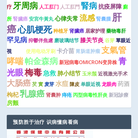
牙周病
腎病
抗疫屏障
疗
人工肛门
人工肛門
廁
肝
流感
心律失常
所
腎臟癌
安宮牛黃丸
腎囊腫
癌
心肌梗死
种植牙
肾臟癌
居家护理
藥物毒肝
罕见病
膝关节炎
抑鬱伴焦慮
磨玻璃结节
谷芽
單眼近
支氣管
止泻
卡介苗
視
使用电动牙刷
胃肠道肿瘤
青
哮喘
帕金森病
新冠病毒OMICRON变异株
梅毒
光眼
急救
肺小结节
玉米鬚
近视激光手术
大肠癌
水痘
药酒
芡 實
麦芽
陳皮
单眼近视
龙眼肉
乳腺癌
枸杞
肾囊肿
痔疮
丙型病毒性肝炎
新冠診療
房颤
预防胜于治疗 识病懂病看病