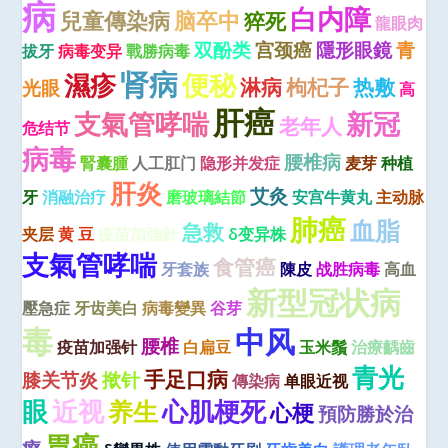
病
白内障
兒童傳染病
脑卒中
猝死
龍眼肉
双酚类
宫颈癌
隱形眼鏡
青
拔牙
病毒变异
戰勝病毒
肾病
便秘
濕疹
淋病
枸杞子
热敷
光眼
高
肝癌
支氣管哮喘
新冠
老年人
危结节
病毒
腰椎病
腎囊腫
人工肛门
隐形并发症
麦芽
种植
肝炎
艾灸
牙
消融治疗
磨玻璃結節
安宫牛黄丸
主动脉
肺癌
血脂
急救
夹层
黄 豆
疫苗加強針
δ变异株
支氣管哮喘
食管癌
牙套族
陳皮
战胜病毒
高血
新型冠状病
壓急症
牙齿美白
病毒變異
谷芽
毒
中风
腰椎
疫苗加强针
白扁豆
玉米鬚
治療齲齒
青光
手足口病
膝关节炎
揿针
傳染病
单眼近视
眼
近视
心肌梗死
养生
心梗
預防勝於治
胃癌