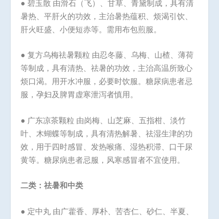
● 碧玉散 由滑石（飞）、甘草、青黛制成，具有清
暑热、平肝火的功效，主治暑热蕴积、烦渴引饮、
肝火旺盛、小便短赤等。需用布包煎服。
● 复方乌梅祛暑颗粒 由忍冬藤、乌梅、山楂、薄荷
等制成，具有清热、祛暑的功效，主治高温所致心
烦口渴。用开水冲服，必要时饮服。糖尿病患者忌
服，孕妇及脾胃虚寒泄泻者慎用。
● 广东凉茶颗粒 由岗梅、山芝麻、五指柑、淡竹
叶、木蝴蝶等制成，具有清热解暑、祛湿生津的功
效，用于四时感冒、发热喉痛、湿热积滞、口干尿
黄等。糖尿病患者忌服，风寒感冒者不宜使用。
二类：祛暑和中类
● 定中丸 由广藿香、厚朴、苦杏仁、砂仁、半夏、