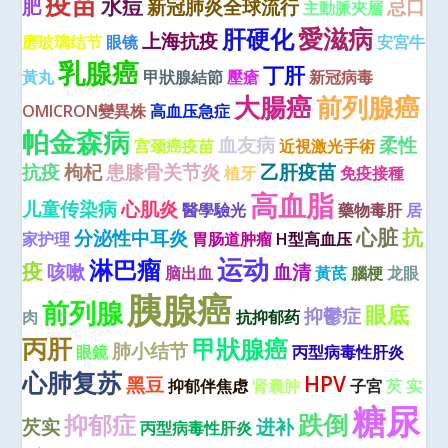
疫苗
水痘
肥
新冠肺炎全球流行
忌口
主動脈夾層
愛滋病
肝硬化
上海抗疫
磨玻璃结节
眼镜
安宮牛
乳腺癌
丁肝
黃丸
甲狀腺結節
壓瘡
新冠病毒
大腸癌
前列腺癌
OMICRON變異株
高血压急症
帕金森病
血友病
柔性
宫颈癌疫苗
近視激光手術
抗疫
枸杞
患膝骨关节炎
乙肝疫苗
植牙
免疫接種
高血脂
儿童传染病
心肌炎
醫學驗光
藥物毒肝
居
心脏
抗
分泌性中耳炎
家护理
胃肠道肿瘤
H型高血压
运动
淋巴瘤
疫
咳嗽
血清
脑出血
黃芪
腦梗
龙眼
胰腺癌
前列腺
眼底
抑鬱症
肉
抗抑郁药
丙肝
甲狀腺癌
肺小结节
眼鏡
丙型病毒性肝炎
心肺复苏
HPV
黑豆
抑郁伴焦虑
肾囊肿
子宮
芡 实
糖尿
跌倒
抑郁症
芡实
进补
丙型病毒性肝炎