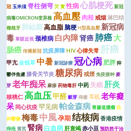
心肌梗死
脊柱侧弯
性病
冠
玉米须
芡 實
新冠
高血壓
肉桂
戒烟
淋巴结
病毒OMICRON变异株
新冠病
肺結節
高血脂
脑梗
種植牙
H型高血壓
肺癌
毒
白內障
大
肾癌
颈椎病
單眼近視
肝癌
肠癌
抗疫屏障
HIV
心律失常
传播新冠
冠心病
中暑
肥胖
甲亢
金钱草
新冠診療
抑
糖尿病
膝骨关节炎
戒煙
鬱伴焦慮
免疫接种
麥
老年痴呆
肝炎
失眠
中药
芽
麻疹
药物毒肝
高血压
老年癡
甲醛
核桃仁
耳机
穀芽
痔瘡
呆
帕金森病
罕见病
同心抗疫
胃腸道腫瘤
抗
结核病
中風
梅毒
孕期
香港疫情
抑鬱藥
腎病
白血病
肝衰竭
赤小豆
痔疮
黄芪
预防胜于治