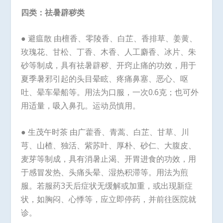
四类：祛暑辟秽类
● 避瘟散 由檀香、零陵香、白芷、香排草、姜黄、
玫瑰花、甘松、丁香、木香、人工麝香、冰片、朱
砂等制成，具有祛暑辟秽、开窍止痛的功效，用于
夏季暑邪引起的头目晕眩、疼痛鼻塞、恶心、呕
吐、晕车晕船等。用法为口服，一次0.6克；也可外
用适量，吸入鼻孔。运动员慎用。
● 生茂午时茶 由广藿香、青蒿、白芷、甘草、川
芎、山楂、独活、紫苏叶、厚朴、砂仁、大腹皮、
麦芽等制成，具有消暑止渴、开胃进食的功效，用
于感冒发热、头痛头晕、湿热积滞等。用法为煎
服。若服药3天后症状无缓解或加重，或出现新症
状，如胸闷、心悸等，应立即停药，并前往医院就
诊。