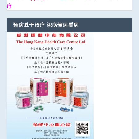
疗
预防胜于治疗 识病懂病看病