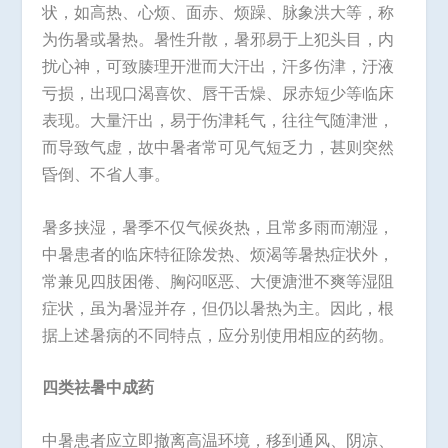
状，如高热、心烦、面赤、烦躁、脉象洪大等，称
为伤暑或暑热。暑性升散，暑邪易于上犯头目，内
扰心神，可致腠理开泄而大汗出，汗多伤津，汙液
亏损，出现口渴喜饮、唇干舌燥、尿赤短少等临床
表现。大量汗出，易于伤津耗气，往往气随津泄，
而导致气虚，故中暑者常可见气短乏力，甚则突然
昏倒、不省人事。
暑多挟湿，暑季不仅气候炎热，且常多雨而潮湿，
中暑患者的临床特征除发热、烦渴等暑热症状外，
常兼见四肢困倦、胸闷呕恶、大便溏泄不爽等湿阻
症状，虽为暑湿并存，但仍以暑热为主。因此，根
据上述暑病的不同特点，应分别使用相应的药物。
四类祛暑中成药
中暑患者应立即撤离高温环境，移到通风、阴凉、