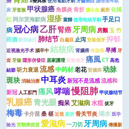
療
δ變異株
使用電動牙刷
牙齒美白
護理老年臥
甲状腺癌
角膜炎
骨折
化橘
床
牙套族
腦出血
厕所
湿疹
手足口
红
阿尔茨海默病
當歸
使用电动牙刷
冠心病
乙肝
牙周病
腎癌
病
房颤
玉 竹
肺结节
抑郁
药酒
止泻
新冠诊疗
白扁豆
安裝假牙
結核病
早搏
近视激光手术
腦卒中
肾臟癌
传染病
牙
痛風
CT
齿
牙齒
隱形併發症
居家護理
安装假牙
高危
流感
动脉
中药材
老花
听力衰退
結節
腎臟癌
中耳炎
斑块
新冠不是流感
流感和
消融治療
慢阻肺
哮喘
痛风
新冠
人工肛門
甲状腺结节
乳腺癌
青光眼
艾滋病
痴呆
水痘
拔牙
梅毒
溺水
卡介苗
桑 椹
骨关节炎
近視
廁所
医学
愛滋病
牙周病
一刀切
验光
宮頸癌疫苗
傳播新