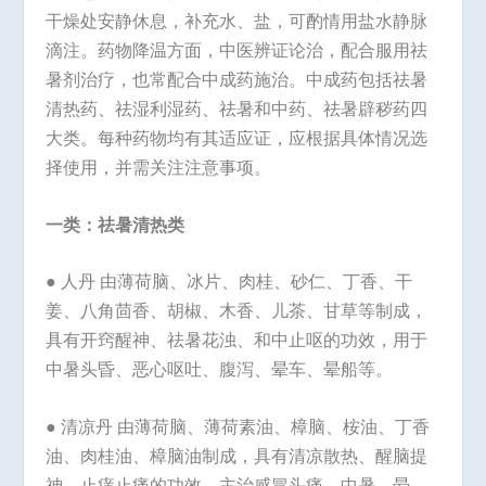
干燥处安静休息，补充水、盐，可酌情用盐水静脉
滴注。药物降温方面，中医辨证论治，配合服用祛
暑剂治疗，也常配合中成药施治。中成药包括祛暑
清热药、祛湿利湿药、祛暑和中药、祛暑辟秽药四
大类。每种药物均有其适应证，应根据具体情况选
择使用，并需关注注意事项。
一类：祛暑清热类
● 人丹 由薄荷脑、冰片、肉桂、砂仁、丁香、干
姜、八角茴香、胡椒、木香、儿茶、甘草等制成，
具有开窍醒神、祛暑花浊、和中止呕的功效，用于
中暑头昏、恶心呕吐、腹泻、晕车、晕船等。
● 清凉丹 由薄荷脑、薄荷素油、樟脑、桉油、丁香
油、肉桂油、樟脑油制成，具有清凉散热、醒脑提
神、止痒止痛的功效，主治感冒头痛、中暑、晕