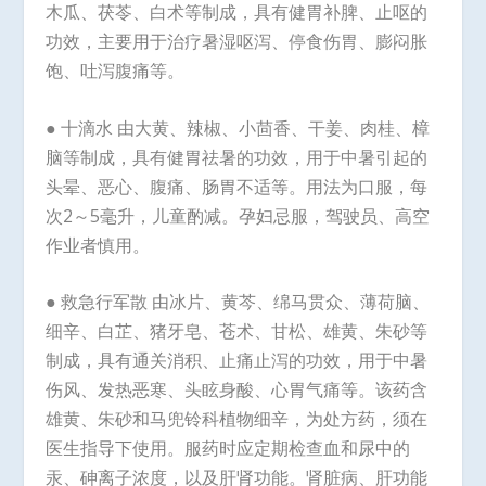
木瓜、茯苓、白术等制成，具有健胃补脾、止呕的
功效，主要用于治疗暑湿呕泻、停食伤胃、膨闷胀
饱、吐泻腹痛等。
● 十滴水 由大黄、辣椒、小茴香、干姜、肉桂、樟
脑等制成，具有健胃祛暑的功效，用于中暑引起的
头晕、恶心、腹痛、肠胃不适等。用法为口服，每
次2～5毫升，儿童酌减。孕妇忌服，驾驶员、高空
作业者慎用。
● 救急行军散 由冰片、黄芩、绵马贯众、薄荷脑、
细辛、白芷、猪牙皂、苍术、甘松、雄黄、朱砂等
制成，具有通关消积、止痛止泻的功效，用于中暑
伤风、发热恶寒、头眩身酸、心胃气痛等。该药含
雄黄、朱砂和马兜铃科植物细辛，为处方药，须在
医生指导下使用。服药时应定期检查血和尿中的
汞、砷离子浓度，以及肝肾功能。肾脏病、肝功能