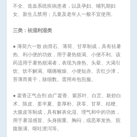
不全、造血系统疾病患者，以及孕妇、哺乳期妇
女、新生儿禁用；儿童及老年人一般不宜使用。
三类：祛湿利湿类
● 薄荷六一散 由滑石、薄荷、甘草制成，具有祛暑
热、利小便的功效，用于暑热烦渴、小便不利。该
药适用于暑热烦渴者，表现为身热、头晕、大渴引
饮、饮不解渴、咽痛喉燥、小便短赤、舌红少津，
苔薄而黄干，脉细数。需用布包煎服。
● 藿香正气合剂 由广藿香、紫苏叶、白芷、麸炒白
术、陈皮、姜半夏、姜厚朴、茯苓、甘草、桔梗、
大腹皮等制成，具有解表化湿、理气和中的功效，
用于暑湿感冒、头身困重、胸闷，或恶寒发热、脘
腹胀满、呕吐泄泻等。