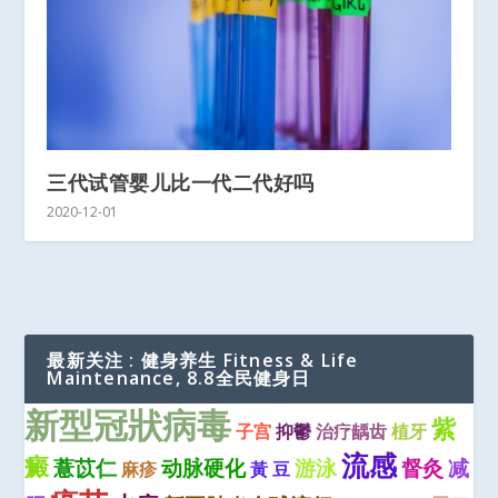
三代试管婴儿比一代二代好吗
2020-12-01
最新关注 : 健身养生 Fitness & Life
Maintenance, 8.8全民健身日
新型冠狀病毒
紫
子宫
抑鬱
治疗龋齿
植牙
流感
癜
薏苡仁
动脉硬化
游泳
督灸
减
麻疹
黃 豆