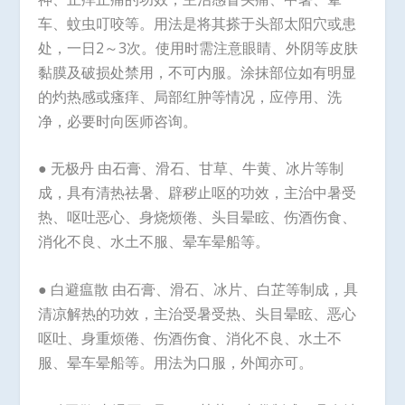
车、蚊虫叮咬等。用法是将其搽于头部太阳穴或患
处，一日2～3次。使用时需注意眼睛、外阴等皮肤
黏膜及破损处禁用，不可内服。涂抹部位如有明显
的灼热感或瘙痒、局部红肿等情况，应停用、洗
净，必要时向医师咨询。
● 无极丹 由石膏、滑石、甘草、牛黄、冰片等制
成，具有清热祛暑、辟秽止呕的功效，主治中暑受
热、呕吐恶心、身烧烦倦、头目晕眩、伤酒伤食、
消化不良、水土不服、晕车晕船等。
● 白避瘟散 由石膏、滑石、冰片、白芷等制成，具
清凉解热的功效，主治受暑受热、头目晕眩、恶心
呕吐、身重烦倦、伤酒伤食、消化不良、水土不
服、晕车晕船等。用法为口服，外闻亦可。