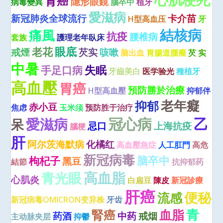
肾癌
隱形眼鏡
病毒變異
腦卒中
植牙
愛滋病
新冠肺炎全球流行
卡介苗
H型高血压
牙
結核病
痛風
抗疫
腰椎病
套族
護理老年臥床
眼底
老花
戒煙
芡实
咳嗽
脑出血
胃腸道腫瘤
芡 实
中暑
失眠
手足口病
牙齒美白
医学验光
種植牙
高血壓
胃癌
預防勝於治療
H型高血壓
抑郁伴
老年癡
抑郁
赤小豆
焦虑
玉米须
预防胜于治疗
冠心病
乙
愛滋病
呆
忌口
上海抗疫
腦梗
肝
阿尔茨海默病
化橘红
高血壓急症
人工肛門
高危
新冠病毒
脑卒中
枸杞子
黑豆
結節
抗抑郁药
高血脂
青光眼
心肌炎
白扁豆
陳皮
新冠診療
肝癌
便秘
流感
新冠病毒OMICRON变异株
牙齿
青
血脂
腎癌
药酒
中药
戒烟
主动脉夹层
抑鬱