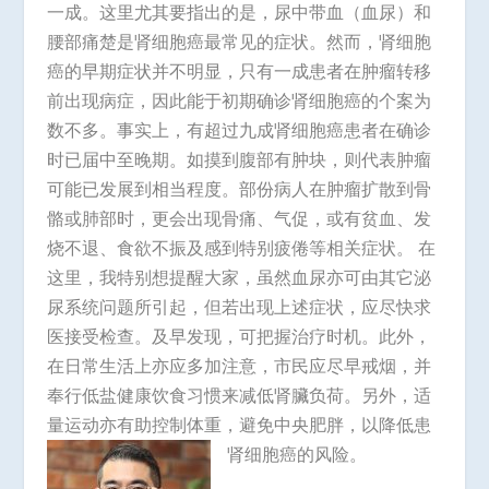
一成。这里尤其要指出的是，尿中带血（血尿）和
腰部痛楚是肾细胞癌最常见的症状。然而，肾细胞
癌的早期症状并不明显，只有一成患者在肿瘤转移
前出现病症，因此能于初期确诊肾细胞癌的个案为
数不多。事实上，有超过九成肾细胞癌患者在确诊
时已届中至晚期。如摸到腹部有肿块，则代表肿瘤
可能已发展到相当程度。部份病人在肿瘤扩散到骨
骼或肺部时，更会出现骨痛、气促，或有贫血、发
烧不退、食欲不振及感到特别疲倦等相关症状。 在
这里，我特别想提醒大家，虽然血尿亦可由其它泌
尿系统问题所引起，但若出现上述症状，应尽快求
医接受检查。及早发现，可把握治疗时机。此外，
在日常生活上亦应多加注意，市民应尽早戒烟，并
奉行低盐健康饮食习惯来减低肾臟负荷。另外，适
量运动亦有助控制体重，避免中央肥胖，以降低患
肾细胞癌的风险。