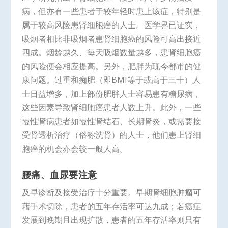
病，但亦有一些患者于较年轻时患上该症，特别是
属于较高风险患肾细胞癌的人士。医学界已证实，
吸烟者相比非吸烟者患肾细胞癌的风险可高出接近
四成。烟龄越久、每天吸烟数量越多，患肾细胞癌
的风险便会相应提高。另外，肥胖为现今都市的健
康问题。过重和痴肥（即BMI等于或高于三十）人
士日益增多，加上部份肥胖人士容易患有糖尿病，
这些因素导致肾细胞癌患者人数上升。此外，一些
慢性肾病患者如慢性肾结石、长期肾炎，或需要接
受肾透析治疗（俗称洗肾）的人士，他们患上肾细
胞癌的机会亦会较一般人高。
腰痛、血尿要注意
及早诊断及接受治疗十分重要。早期肾细胞肿瘤可
藉手术切除，患者的五年存活率可达九成；若癌症
发展到晚期且出现扩散，患者的五年存活率则只有