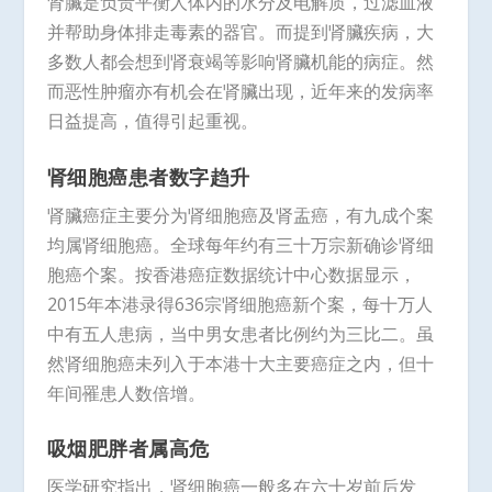
肾臟是负责平衡人体内的水分及电解质，过滤血液
并帮助身体排走毒素的器官。而提到肾臟疾病，大
多数人都会想到肾衰竭等影响肾臟机能的病症。然
而恶性肿瘤亦有机会在肾臟出现，近年来的发病率
日益提高，值得引起重视。
肾细胞癌患者数字趋升
肾臟癌症主要分为肾细胞癌及肾盂癌，有九成个案
均属肾细胞癌。全球每年约有三十万宗新确诊肾细
胞癌个案。按香港癌症数据统计中心数据显示，
2015年本港录得636宗肾细胞癌新个案，每十万人
中有五人患病，当中男女患者比例约为三比二。虽
然肾细胞癌未列入于本港十大主要癌症之内，但十
年间罹患人数倍增。
吸烟肥胖者属高危
医学研究指出，肾细胞癌一般多在六十岁前后发