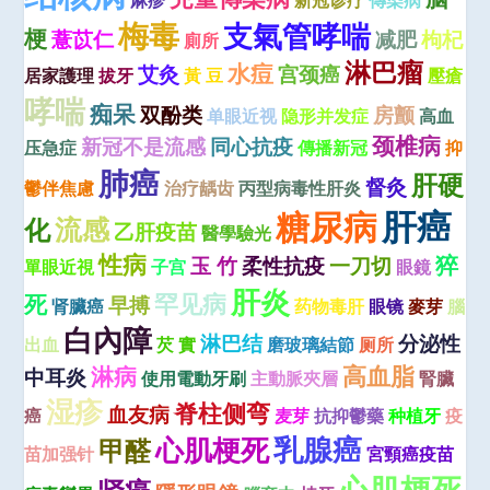
麻疹
新冠诊疗
傳染病
梅毒
支氣管哮喘
梗
薏苡仁
减肥
枸杞
廁所
淋巴瘤
水痘
艾灸
宫颈癌
居家護理
拔牙
黃 豆
壓瘡
哮喘
痴呆
双酚类
房颤
单眼近视
隐形并发症
高血
颈椎病
新冠不是流感
同心抗疫
压急症
傳播新冠
抑
肺癌
肝硬
督灸
鬱伴焦慮
治疗龋齿
丙型病毒性肝炎
肝癌
糖尿病
流感
化
乙肝疫苗
醫學驗光
性病
猝
玉 竹
柔性抗疫
一刀切
單眼近視
子宫
眼鏡
肝炎
罕见病
死
早搏
肾臟癌
药物毒肝
眼镜
麥芽
腦
白內障
淋巴结
分泌性
出血
芡 實
磨玻璃結節
厕所
高血脂
淋病
中耳炎
使用電動牙刷
主動脈夾層
腎臟
湿疹
脊柱侧弯
血友病
癌
麦芽
抗抑鬱藥
种植牙
疫
心肌梗死
乳腺癌
甲醛
苗加强针
宮頸癌疫苗
心肌梗死