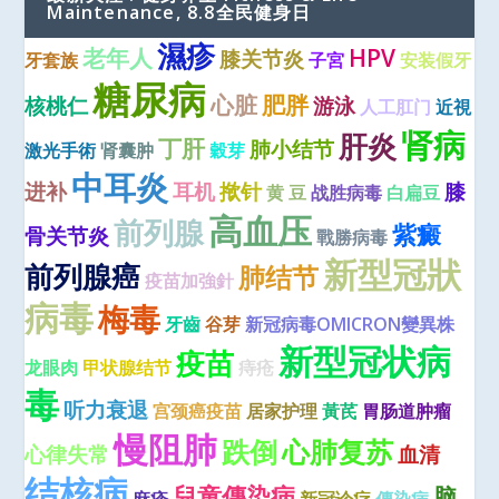
Maintenance, 8.8全民健身日
濕疹
老年人
HPV
膝关节炎
牙套族
子宮
安装假牙
糖尿病
心脏
肥胖
核桃仁
游泳
人工肛门
近視
肾病
肝炎
丁肝
肺小结节
激光手術
肾囊肿
穀芽
中耳炎
进补
耳机
揿针
膝
黄 豆
战胜病毒
白扁豆
高血压
前列腺
紫癜
骨关节炎
戰勝病毒
新型冠狀
前列腺癌
肺结节
疫苗加強針
病毒
梅毒
牙齒
谷芽
新冠病毒OMICRON變異株
新型冠状病
疫苗
龙眼肉
甲状腺结节
痔疮
毒
听力衰退
宫颈癌疫苗
居家护理
黃芪
胃肠道肿瘤
慢阻肺
跌倒
心肺复苏
心律失常
血清
结核病
兒童傳染病
脑