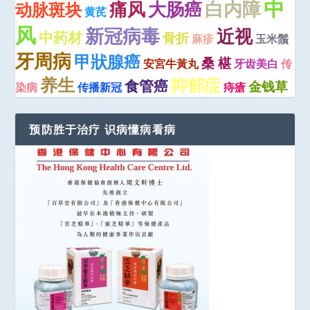
中
痛风
大肠癌
白内障
动脉斑块
黄芪
风
新冠病毒
近视
中药材
骨折
麻疹
玉米鬚
牙周病
甲狀腺癌
桑 椹
安宮牛黃丸
牙齿美白
传
养生
抑郁症
食管癌
金钱草
染病
传播新冠
痔瘡
预防胜于治疗 识病懂病看病