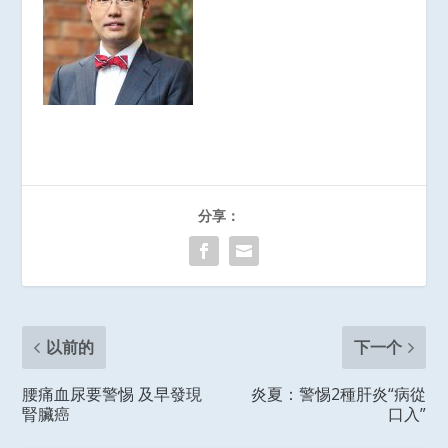
分享：
以前的
下一个
腰痛血尿要警惕 及早發現
炎夏：警惕2種肝炎“病從
腎臟癌
口入”