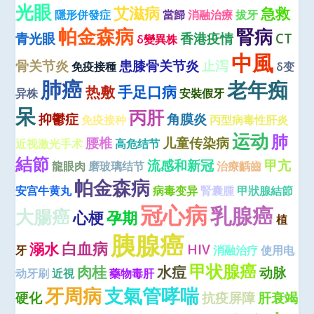
光眼
艾滋病
急救
隱形併發症
當歸
消融治療
拔牙
帕金森病
腎病
青光眼
香港疫情
CT
δ變異株
中風
骨关节炎
患膝骨关节炎
止泻
免疫接種
δ变
肺癌
老年痴
热敷
手足口病
异株
安裝假牙
呆
丙肝
抑鬱症
角膜炎
免疫接种
丙型病毒性肝炎
运动
肺
腰椎
儿童传染病
近视激光手术
高危结节
結節
流感和新冠
甲亢
龍眼肉
磨玻璃结节
治療齲齒
帕金森病
安宫牛黄丸
病毒变异
腎囊腫
甲狀腺結節
冠心病
乳腺癌
大腸癌
心梗
孕期
植
胰腺癌
白血病
溺水
HIV
牙
消融治疗
使用电
甲状腺癌
肉桂
水痘
动脉
动牙刷
近視
藥物毒肝
牙周病
支氣管哮喘
硬化
抗疫屏障
肝衰竭