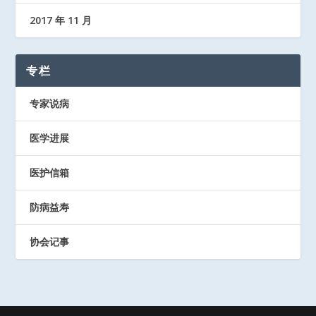
2017 年 11 月
专栏
专家说病
医学进展
医护信箱
防病益寿
协会记事