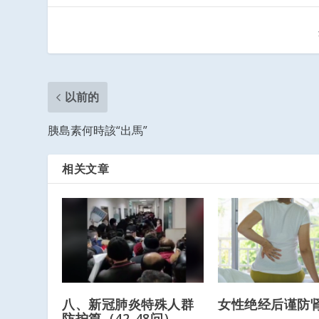
以前的
胰島素何時該“出馬”
相关文章
八、新冠肺炎特殊人群
女性绝经后谨防
防护篇（42-48问）