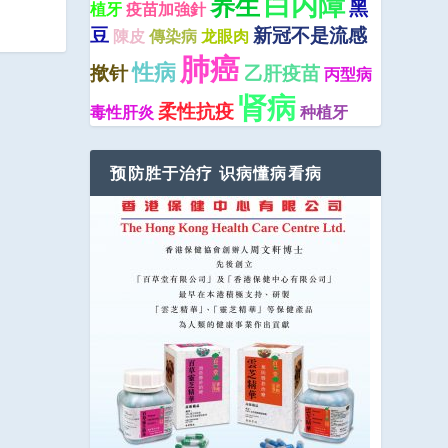
白内障
养生
黑
植牙
疫苗加強針
豆
新冠不是流感
陳皮
傳染病
龙眼肉
肺癌
性病
揿针
乙肝疫苗
丙型病
肾病
柔性抗疫
毒性肝炎
种植牙
预防胜于治疗 识病懂病看病