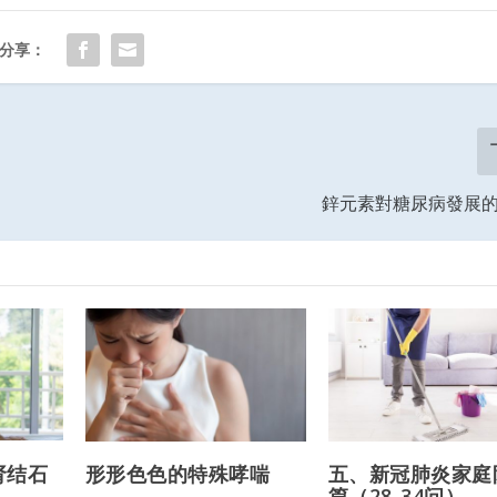
分享：
鋅元素對糖尿病發展
肾结石
形形色色的特殊哮喘
五、新冠肺炎家庭
篇（28-34问）