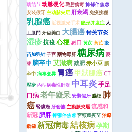
动脉硬化
璃结节
戰勝病毒
抑郁伴焦虑
肝衰竭
安装假牙
主动脉夹层
免疫接種
乳腺癌
近视激光手术
隐形并发症
人
大腸癌
骨关节炎
工肛門
牙齿美白
湿疹
心梗
抗疫
忌口
黄芪
黃芪
疫
糖尿病
苗加强针
子宫
藥物毒肝
麥
脑卒中
艾滋病
减肥
赤小豆
芽
腦
胃癌
甲狀腺癌
CT
卒中
病毒变异
中耳炎
手足
壓瘡
丙型病毒性肝炎
肺
老年癡呆
口病
安裝假牙
腦梗
癌
流感和
腎臟癌
牙套族
主動脈夾層
肥胖
新冠
抑鬱伴焦慮
宮頸癌疫苗
治療
結核病
新冠病毒
孕期
齲齒