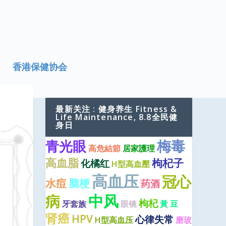
香港保健协会
最新关注 : 健身养生 Fitness &
Life Maintenance, 8.8全民健
身日
梅毒
青光眼
高危結節
居家護理
高血脂
枸杞子
化橘红
H型高血壓
高血压
冠心
水痘
脑梗
药酒
中风
病
枸杞
牙套族
眼镜
黃 豆
肾癌
HPV
心律失常
H型高血压
磨玻