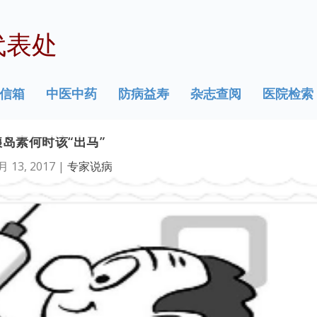
代表处
信箱
中医中药
防病益寿
杂志查阅
医院检索
胰岛素何时该“出马”
月 13, 2017
|
专家说病