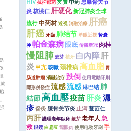
HIV
中药
患膝骨关节
抗抑郁药
芡 實
肝硬化
炎
核桃仁
新冠肺炎全球
肝癌
强
中药材
流行
近視
消融治療
岛
肝癌
肺结节
牙齒
单眼近视
肾囊
帕金森病
眼底
肉桂
肿
传播新冠
慢阻肺
肝
白內障
麦芽
植牙
岛
高血脂
炎
颈椎病
甲亢
咳嗽
胃
促
跌倒
强
肠道肿瘤
消融治疗
使用電動牙刷
理就
流感
流感
肺
淋巴结
隱形併發症
胞
高血壓
疫苗
肝炎
濕
結節
。
疹
素强
督灸
膝骨关节炎
止泻
薏苡仁
丙肝
老年人
急
護理老年臥床
穀芽
救
手
眼鏡
白扁豆
龍眼肉
使用电动牙刷