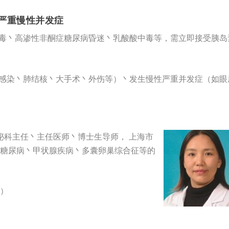
和严重慢性并发症
中毒丶高渗性非酮症糖尿病昏迷丶乳酸酸中毒等，需立即接受胰岛
重感染丶肺结核丶大手术丶外伤等）丶发生慢性严重并发症（如眼
泌科主任丶主任医师丶博士生导师， 上海市
糖尿病丶甲状腺疾病丶多囊卵巢综合征等的
）