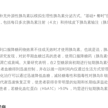
补充外源性胰岛素以模拟生理性胰岛素分泌方式。“基础+ 餐时”
，包括每日多次胰岛素注射（4 次）和持续皮下胰岛素输注（胰
有到口服降糖药物效果不佳或无效时才使用胰岛素。也就是说，胰
的研究发现，对於早期血糖过高的患者，使用口服降糖药（胰岛素
其凋亡或衰竭。大量研究表明，在2 型糖尿病初期进行短期胰岛素
的患者血糖得到迅速控制，并在以後一段时间内仅通过生活方式管
化治疗可以通过迅速降低血糖，减轻糖毒性和脂毒性对胰岛B 细
代谢迅速恢复正常，使患者获得非常明显的短期和长期临床益处
者，若糖化血红蛋白（HbA1C）>9.0% ，均需进行短期胰岛
尿病