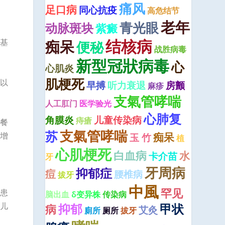
痛风
足口病
同心抗疫
高危结节
老年
青光眼
动脉斑块
紫癜
结核病
基
痴呆
便秘
战胜病毒
新型冠狀病毒
心
心肌炎
肌梗死
以
早搏
听力衰退
房颤
麻疹
支氣管哮喘
人工肛门
医学验光
心肺复
角膜炎
儿童传染病
痔瘡
餐
支氣管哮喘
苏
增
痴呆
玉 竹
植
心肌梗死
白血病
水
卡介苗
牙
牙周病
抑郁症
痘
腰椎病
拔牙
中風
罕见
患
脑出血
δ变异株
传染病
儿
抑郁
甲状
病
艾灸
廁所
厕所
拔牙