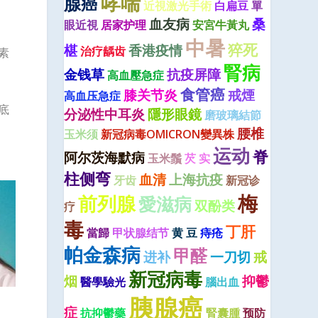
哮喘
腺癌
近視激光手術
白扁豆
單
血友病
桑
眼近視
居家护理
安宮牛黃丸
中暑
猝死
椹
香港疫情
治疗龋齿
素
腎病
金钱草
抗疫屏障
高血壓急症
食管癌
膝关节炎
戒煙
高血压急症
底
分泌性中耳炎
隱形眼鏡
磨玻璃結節
腰椎
玉米须
新冠病毒OMICRON變異株
运动
脊
阿尔茨海默病
玉米鬚
芡 实
柱侧弯
血清
上海抗疫
牙齿
新冠诊
梅
前列腺
愛滋病
双酚类
疗
毒
丁肝
當歸
甲状腺结节
黄 豆
痔疮
帕金森病
甲醛
进补
一刀切
戒
新冠病毒
烟
抑鬱
醫學驗光
腦出血
胰腺癌
症
抗抑鬱藥
腎囊腫
预防