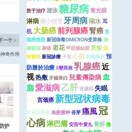
糖尿病
游泳
青光眼
胜于治疗
牙周病
淋病
溺水
肺小结节
耳
大肠癌
前列腺癌
腎癌
机
宫
颈癌疫苗
新冠病毒OMICRON变异株
傳
下一个
老花
芡实
播新冠
麻疹
甲狀腺結節
病
的神奇作用
心脏
預
毒變異
新冠診療
子宮
药物毒肝
乳腺癌
近
防勝於治療
δ變異株
视
血
兒童傳染病
热敷
牙齒美白
乙肝
愛滋病
脂
失眠
肾臟癌
新型冠状病毒
宫颈癌
抑鬱
冠
痛風
胃腸道腫瘤
免疫接种
谷芽
心病
淋巴瘤
骨折
安宫牛黄丸
種
防护