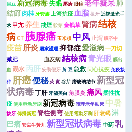
新冠病毒
老年癡呆
肺
失眠
扁豆
壓瘡
眼鏡
血脂
結節
肉桂
上海抗疫
牙套族
拔牙
近视激光手
结核
腎病
养生
甲亢
戒煙
金钱草
术
穀芽
胰腺癌
病
中风
CT
止泻
玉米须
腦卒中
疫苗
肝炎
愛滋病
抑郁症
一刀切
居家護理
結核病
青光眼
白内障
减肥
血友病
腦出
丙肝
溺水
急救
同心抗疫
血
安裝假牙
黃 豆
免疫接
肝癌
新型冠
便秘
种
芡 實
谷芽
磨玻璃结节
状病毒
痛风
丁肝
角膜炎
柔性抗
牙齒美白
中暑
新冠病毒
疫
使用电动牙刷
護理老年臥床
淋
脊柱侧弯
肝衰竭
拔牙
傳播新冠
使用電動牙刷
新型冠狀病毒
乳
巴瘤
中药
安宮牛黃丸