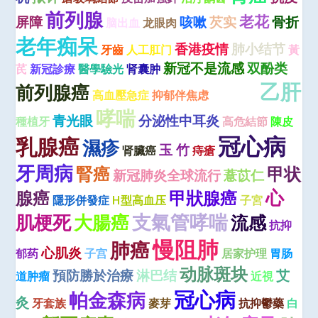
前列腺
老花
屏障
咳嗽
芡实
骨折
脑出血
龙眼肉
老年痴呆
香港疫情
肺小结节
牙齒
人工肛门
黃
新冠不是流感
双酚类
芪
新冠診療
醫學驗光
肾囊肿
乙肝
前列腺癌
高血壓急症
抑郁伴焦虑
高危结节
哮喘
青光眼
分泌性中耳炎
種植牙
高危結節
陳皮
冠心病
乳腺癌
濕疹
玉 竹
肾臟癌
痔瘡
牙周病
腎癌
甲状
新冠肺炎全球流行
薏苡仁
心
腺癌
甲狀腺癌
隱形併發症
H型高血压
子宮
肌梗死
大腸癌
支氣管哮喘
流感
抗抑
慢阻肺
肺癌
心肌炎
郁药
子宫
居家护理
胃肠
动脉斑块
預防勝於治療
淋巴结
艾
道肿瘤
近視
冠心病
帕金森病
灸
牙套族
麥芽
抗抑鬱藥
白