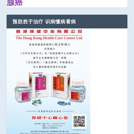
腺癌
预防胜于治疗 识病懂病看病