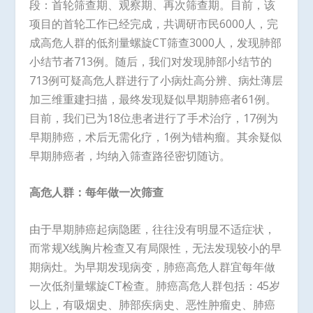
段：首轮筛查期、观察期、再次筛查期。目前，该
项目的首轮工作已经完成，共调研市民6000人，完
成高危人群的低剂量螺旋CT筛查3000人，发现肺部
小结节者713例。随后，我们对发现肺部小结节的
713例可疑高危人群进行了小病灶高分辨、病灶薄层
加三维重建扫描，最终发现疑似早期肺癌者61例。
目前，我们已为18位患者进行了手术治疗，17例为
早期肺癌，术后无需化疗，1例为错构瘤。其余疑似
早期肺癌者，均纳入筛查路径密切随访。
高危人群：每年做一次筛查
由于早期肺癌起病隐匿，往往没有明显不适症状，
而常规X线胸片检查又有局限性，无法发现较小的早
期病灶。为早期发现病变，肺癌高危人群宜每年做
一次低剂量螺旋CT检查。肺癌高危人群包括：45岁
以上，有吸烟史、肺部疾病史、恶性肿瘤史、肺癌