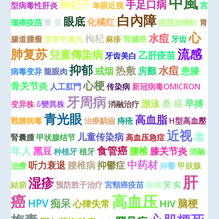
中風
枸杞子
手足口病
型病毒性肝炎
单眼近视
宫
白內障
眼底
化橘红
颈癌疫苗
黄 豆
疫苗加强针
胃
心
水痘
枸杞
腸道腫瘤
安宫牛黄丸
麻疹
腎臟癌
牙齿
肺复苏
流感
兒童傳染病
乙肝疫苗
牙齿美白
抑郁
热敷
水痘
戒烟
房颤
患膝
病毒变异
龍眼肉
心梗
骨关节炎
人工肛門
传染病
新冠病毒OMICRON
牙周病
游泳
桑 椹
早搏
变异株
δ變異株
消融治疗
青光眼
高血脂
戰勝病毒
治療齲齒
痔疮
H型高血壓
近视
老
儿童传染病
腎囊腫
甲状腺结节
高血压急症
年人
食管癌
黑豆
腰椎
膝关节炎
种植牙
植牙
消融
中药材
听力衰退
腰椎病
抑鬱症
治療
抑鬱
甲狀腺
肝
湿疹
結節
预防胜于治疗
宮頸癌疫苗
眼镜
芡 实
癌
高血压
HPV
痴呆
脑梗
心律失常
HIV