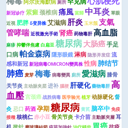
梅毒
心肌梗死
罕见病
阿尔茨海默病
厕所
中耳炎
痛風
紫癜
颈椎病
新冠诊疗
當歸
單眼
肝炎
支氣
艾滋病
肥胖
近視
δ变异株
玉米鬚
高血脂
管哮喘
肾癌
近視激光手術
药物毒肝
糖尿病
大肠癌
手足
麻疹
抑鬱伴焦慮
白扁豆
帕金森病
口病
淋病
隱形眼鏡
流
隐形并发症
肺结节
性病
感和新冠
新冠病毒OMICRON變異株
肺癌
梅毒
愛滋病
膝骨
麦芽
病毒變異
廁所
高
肝硬化
关节炎
进补
主动脉夹层
腦梗
藥物毒肝
血壓
宫颈癌
动脉硬化
督
战胜病毒
医学验光
植牙
糖尿病
孕期
脑卒中
灸
忌口
药酒
黄芪
免疫
核桃仁
赤小豆
骨关节炎
卡介苗
耳
接種
主動脈夾層
胃癌
机
揿针
抗疫
磨玻璃結節
疫苗加強針
治疗龋齿