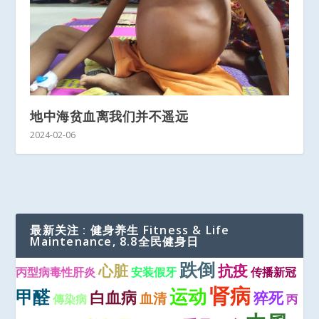
地中海贫血离我们并不遥远
2024-02-06
最新关注 : 健身养生 Fitness & Life
Maintenance, 8.8全民健身日
跌倒
心脏
抗疫
丙型病毒性肝炎
安装假牙
传播新冠
肾病
运动
甲醛
白血病
猝死
血清
傳染病
丙