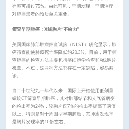
存率可超过75%。由此可见，早期发现、早期治疗
对肺癌患者的预后至关重要。
筛查早期肺癌：
X
线胸片“不给力”
美国国家肺部肿瘤筛查试验（NLST）研究显示，肺
癌筛查能使肺癌死亡率降低约20.3%。目前，用于筛
查肺癌的检查方法主要包括痰细胞学检查和X线胸片
检查。不过，这两种方法都存在一定缺陷，容易漏
诊。
自二十世纪九十年代以来，国际上开始使用低剂量
螺旋CT筛查早期肺癌，其对肺部结节和支气管病变
的检出率为24%，较胸片仅7％的检出率提高了两倍
以上。特别是对于周围型早期肺癌，其肿瘤发现率
是胸片发现率的10倍左右。