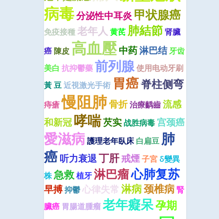
病毒
甲状腺癌
分泌性中耳炎
肺結節
老年人
免疫接種
黄芪
肾臟
高血壓
中药
淋巴结
癌
陳皮
牙齿
前列腺
美白
抗抑鬱藥
使用电动牙刷
胃癌
脊柱侧弯
黃 豆
近視激光手術
慢阻肺
骨折
流感
痔瘡
治療齲齒
哮喘
和新冠
芡实
宫颈癌
战胜病毒
愛滋病
肺
護理老年臥床
白扁豆
癌
丁肝
听力衰退
戒煙
子宮
δ變異
心肺复苏
淋巴瘤
急救
株
植牙
淋病
颈椎病
早搏
心律失常
抑鬱
腎
老年癡呆
孕期
臟癌
胃腸道腫瘤