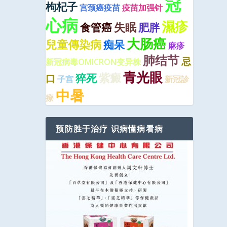
冠
枸杞子
宫颈癌疫苗
疫苗加强针
心病
濕疹
失眠
食管癌
肥胖
大肠癌
兒童傳染病
痴呆
麻疹
肺结节
忌
新冠病毒OMICRON变异株
青光眼
紫癜
猝死
口
子宫
新冠診
中暑
療
预防胜于治疗 识病懂病看病