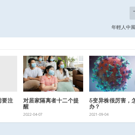
年輕人中
前要注
对居家隔离者十二个提
δ变异株很厉害，
醒
办？
2022-04-07
2021-09-04