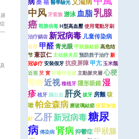
中風
病
艾滋病
桑 椹
醫學驗光
中风
乳腺
血脂
游泳
牙套族
糖尿
癌
症
戰勝病毒
H型高血壓
使用電動牙刷
一
新冠病毒
儿童传染病
治疗龋齿
甲醛
青光眼
谷芽
甲狀腺結節
高危结
薏苡仁
节
主动脉夹层
预防胜于治疗
新
抗疫屏障
甲亢
冠诊疗
安裝假牙
玉米鬚
及
心梗
近視
芡 實
抑鬱伴焦慮
主動脈夾層
近视
湿
腎癌
隱形眼鏡
種植牙
肝炎
疹
房颤
咳
植牙
腦出血
拔牙
帕金森病
嗽
磨玻璃結節
疫苗加強
糖尿
乙肝
新冠病毒
針
病
肾病
甲狀腺
抑鬱症
傳染病