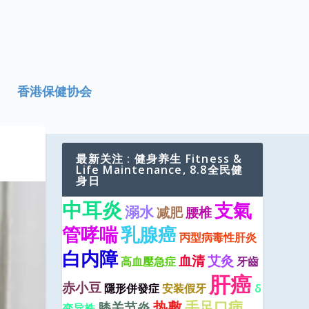
香港保健协会
最新关注 : 健身养生 Fitness &
Life Maintenance, 8.8全民健
身日
中耳炎
支氣
溺水
减肥
腰椎
管哮喘
乳腺癌
丙型病毒性肝炎
白内障
血清
艾灸
高血壓急症
牙齒
肝癌
赤小豆
隱形併發症
安装假牙
δ
热敷
手足口病
膝关节炎
变异株