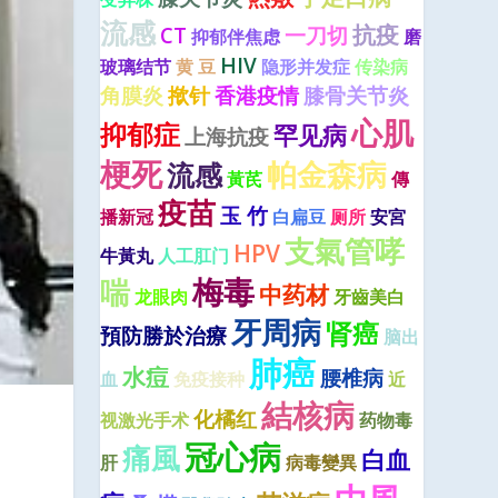
流感
抗疫
CT
一刀切
抑郁伴焦虑
磨
HIV
玻璃结节
黄 豆
隐形并发症
传染病
角膜炎
揿针
香港疫情
膝骨关节炎
心肌
抑郁症
罕见病
上海抗疫
梗死
帕金森病
流感
黃芪
傳
疫苗
玉 竹
播新冠
白扁豆
厕所
安宮
支氣管哮
HPV
牛黃丸
人工肛门
梅毒
喘
中药材
龙眼肉
牙齒美白
牙周病
肾癌
預防勝於治療
脑出
肺癌
水痘
腰椎病
血
免疫接种
近
結核病
化橘红
视激光手术
药物毒
冠心病
痛風
白血
肝
病毒變異