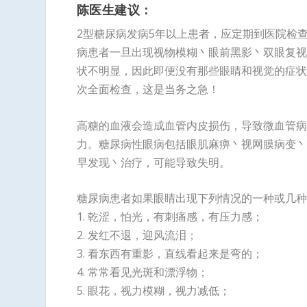
陈医生建议：
2型糖尿病发病5年以上患者，应定期到医院检
病患者一旦出现视物模糊丶眼前黑影丶双眼复视
状不明显，因此即便没有那些眼睛和视觉的症状
次全面检查，这是当务之急！
高糖的血液会造成血管内皮损伤，导致微血管病
力。糖尿病性眼病包括眼肌麻痹丶视网膜病变丶
早发现丶治疗，可能导致失明。
糖尿病患者如果眼睛出现下列情况的一种或几种
1. 乾涩，怕光，有刺痛感，有压力感；
2. 发红不退，迎风流泪；
3. 看东西有重影，直线看起来是弯的；
4. 常常看见光斑和漂浮物；
5. 眼花，视力模糊，视力减低；