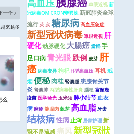
胰腺癌
高血压
单眼近视
新
新冠肺炎全球
冠病毒OMICRON變異株
下一个
糖尿病
流行
芡 实
高血压急症
風越來越多
新型冠状病毒
肝
單眼近視
大腸癌
硬化
手
动脉硬化
當歸
肝
青光眼
跌倒
足口病
麦芽
癌
枸杞
耳机
戒
病毒变异
H型高血压
便秘
肉桂
烟
患膝骨关节
腎囊腫
炎
肾囊肿
丙型病毒性肝炎
腦梗
宮頸癌
肺小结节
血友
疫苗
医学验光
玉米须
怎么
高血脂
病
麻疹
龍眼肉
穀芽
牙齿
结核病
性病
止泻
新
居家护理
新型冠狀
痛风
冠不是流感