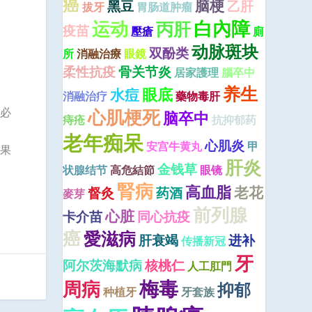
癌
脑梗
黑豆
乙肝
拔牙
胃肠道肿瘤
运动
白內障
丙肝
疫苗
壓瘡
廁
动脉斑块
双酚类
所
消融治療
眼鏡
柔性抗疫
骨关节炎
居家護理
腦卒中
养生
眼底
水痘
消融治疗
藥物毒肝
心肌梗死
。必
脑卒中
痔疮
抗抑郁药
老年痴呆
心肌炎
安宫牛黄丸
甲
如果
肝炎
金钱草
状腺结节
高危結節
眼镜
腎病
高血脂
老花
督灸
药酒
麥芽
前列腺
心脏
卡介苗
同心抗疫
癌
愛滋病
肝衰竭
进补
传播新冠
牙
阿尔茨海默病
核桃仁
人工肛門
梅毒
周病
抑郁
种植牙
牙套族