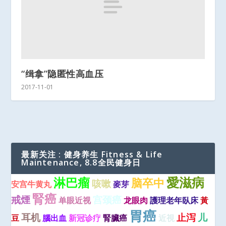
“缉拿”隐匿性高血压
2017-11-01
最新关注 : 健身养生 Fitness & Life
Maintenance, 8.8全民健身日
愛滋病
淋巴瘤
脑卒中
咳嗽
安宫牛黄丸
麥芽
腎癌
戒煙
宫颈癌
单眼近视
龙眼肉
護理老年臥床
黃
胃癌
耳机
止泻
儿
豆
腦出血
新冠诊疗
腎臟癌
近視