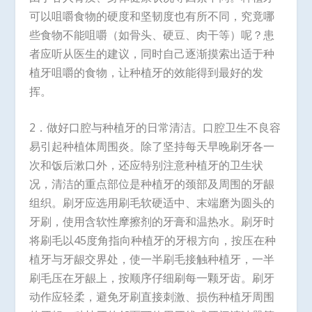
可以咀嚼食物的硬度和坚韧度也有所不同，究竟哪
些食物不能咀嚼（如骨头、硬豆、肉干等）呢？患
者应听从医生的建议，同时自己逐渐摸索出适于种
植牙咀嚼的食物，让种植牙的效能得到最好的发
挥。
2．做好口腔与种植牙的日常清洁。口腔卫生不良容
易引起种植体周围炎。除了坚持每天早晚刷牙各一
次和饭后漱口外，还应特别注意种植牙的卫生状
况，清洁的重点部位是种植牙的颈部及周围的牙龈
组织。刷牙应选用刷毛软硬适中、末端磨为圆头的
牙刷，使用含软性摩擦剂的牙膏和温热水。刷牙时
将刷毛以45度角指向种植牙的牙根方向，按压在种
植牙与牙龈交界处，使一半刷毛接触种植牙，一半
刷毛压在牙龈上，按顺序仔细刷每一颗牙齿。刷牙
动作应轻柔，避免牙刷直接刺激、损伤种植牙周围