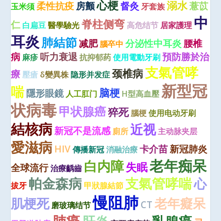
心梗
溺水
柔性抗疫
房颤
督灸
薏苡
玉米须
牙套族
中
脊柱侧弯
仁
白扁豆
醫學驗光
高危结节
居家護理
耳炎
肺結節
减肥
分泌性中耳炎
腰椎
腦卒中
病
听力衰退
預防勝於治
麻疹
抗抑郁药
使用電動牙刷
支氣管哮
颈椎病
療
壓瘡
δ變異株
隐形并发症
新型冠
喘
脑梗
隱形眼鏡
人工肛门
H型高血壓
状病毒
甲状腺癌
猝死
腦梗
使用电动牙刷
結核病
近视
新冠不是流感
廁所
主动脉夹层
愛滋病
HIV
卡介苗
新冠肺炎
傳播新冠
消融治療
老年痴呆
白内障
失眠
全球流行
治療齲齒
帕金森病
支氣管哮喘
心
拔牙
甲狀腺結節
慢阻肺
肌梗死
老年癡呆
CT
磨玻璃结节