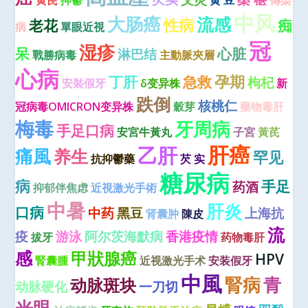
黄芪
抑鬱
黄 豆
傳染
中风
大肠癌
流感
性病
老花
痴
病
單眼近視
冠
湿疹
呆
心脏
淋巴结
戰勝病毒
主動脈夾層
心病
孕期
丁肝
急救
枸杞
安裝假牙
δ变异株
新
跌倒
核桃仁
冠病毒OMICRON变异株
穀芽
藥物毒肝
梅毒
牙周病
手足口病
安宮牛黃丸
子宮
黃芪
肝癌
乙肝
痛風
养生
罕见
抗抑鬱藥
芡 实
糖尿病
病
手足
药酒
抑郁伴焦虑
近視激光手術
中暑
肝炎
口病
中药
黑豆
上海抗
肾囊肿
陳皮
流
疫
游泳
阿尔茨海默病
香港疫情
拔牙
药物毒肝
感
甲狀腺癌
HPV
腎囊腫
近视激光手术
安装假牙
中風
腎病
青
动脉斑块
动脉硬化
一刀切