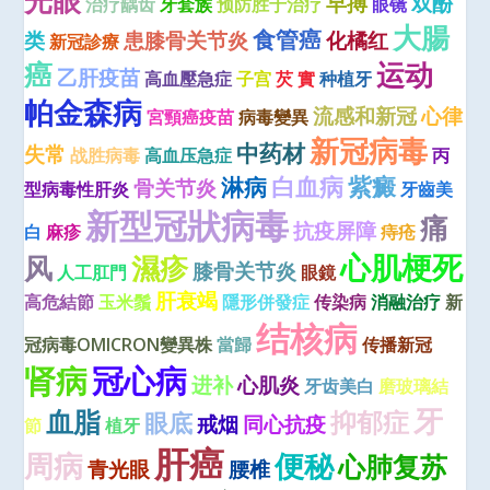
光眼
早搏
双酚
治疗龋齿
牙套族
预防胜于治疗
眼镜
大腸
食管癌
类
患膝骨关节炎
化橘红
新冠診療
癌
运动
乙肝疫苗
高血壓急症
子宫
芡 實
种植牙
帕金森病
流感和新冠
心律
宮頸癌疫苗
病毒變異
新冠病毒
中药材
失常
战胜病毒
高血压急症
丙
白血病
紫癜
淋病
骨关节炎
型病毒性肝炎
牙齒美
新型冠狀病毒
痛
抗疫屏障
白
麻疹
痔疮
心肌梗死
风
濕疹
膝骨关节炎
人工肛門
眼鏡
肝衰竭
高危結節
玉米鬚
隱形併發症
传染病
消融治疗
新
结核病
冠病毒OMICRON變異株
當歸
传播新冠
肾病
冠心病
进补
心肌炎
牙齿美白
磨玻璃結
牙
血脂
抑郁症
眼底
戒烟
同心抗疫
節
植牙
肝癌
周病
便秘
心肺复苏
青光眼
腰椎