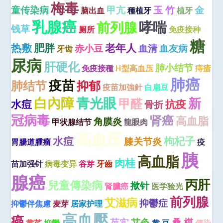
梅毒
童传染病
甲亢
玉 竹
金
脑出血
種植牙
植牙
乳腺癌
哮喘
前列腺
钱草
厕所
免疫接种
糖
热敷
肥胖
老年人
赤小豆
血清
血友病
牙齿
尿病
肝硬化
肺小结节
免疫接種
H型高血压
痔瘡
肺癌
疫苗
肺结节
抑郁
疫苗加強針
白扁豆
青光眼
白內障
新
甲醛
水痘
抗疫
骨折
冠病毒
肾癌
高血脂
角膜炎
甲状腺结节
龍眼肉
高血压
水痘
枸杞子
膝关节炎
胃腸道腫瘤
疫
胰
高血脂
肉桂
苗加强针
病毒变异
谷芽
牙齒
腺癌
丙肝
兒童傳染病
揿针
肾臟癌
医学验光
前列腺
艾滋病
抑鬱症
抑鬱伴焦慮
麦芽
居家护理
高血壓
癌
芡实
艾灸
桑 椹