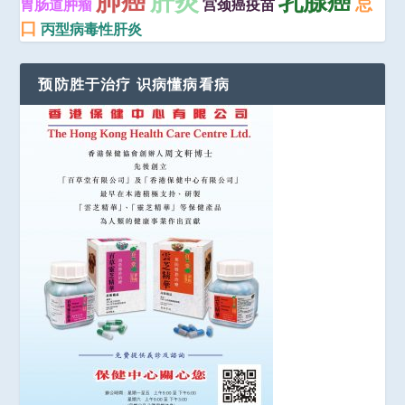
肺癌
肝炎
乳腺癌
忌
胃肠道肿瘤
宫颈癌疫苗
口
丙型病毒性肝炎
预防胜于治疗 识病懂病看病