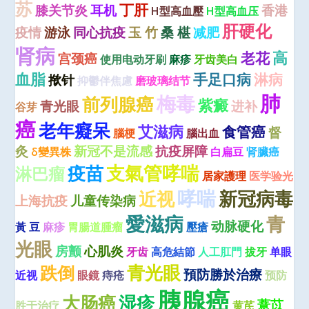
苏
丁肝
膝关节炎
耳机
香港
H型高血壓
H型高血压
肝硬化
疫情
游泳
同心抗疫
玉 竹
桑 椹
减肥
肾病
高
老花
宫颈癌
使用电动牙刷
麻疹
牙齿美白
血脂
手足口病
淋病
揿针
抑鬱伴焦慮
磨玻璃结节
肺
梅毒
前列腺癌
紫癜
青光眼
进补
谷芽
癌
老年癡呆
艾滋病
食管癌
督
腦梗
腦出血
灸
新冠不是流感
抗疫屏障
δ變異株
白扁豆
肾臟癌
疫苗
支氣管哮喘
淋巴瘤
居家護理
医学验光
哮喘
近视
新冠病毒
上海抗疫
儿童传染病
愛滋病
青
动脉硬化
黃 豆
麻疹
胃腸道腫瘤
壓瘡
光眼
房颤
心肌炎
牙齿
高危結節
人工肛門
拔牙
单眼
青光眼
跌倒
預防勝於治療
近视
眼鏡
痔疮
预防
胰腺癌
大肠癌
湿疹
薏苡
胜于治疗
黄芪