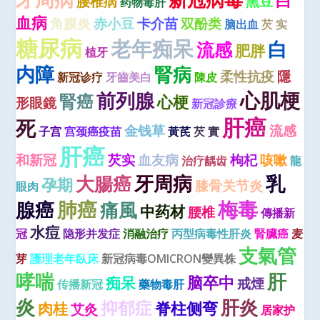
白
腰椎病
黑豆
药物毒肝
血病
角膜炎
赤小豆
卡介苗
双酚类
脑出血
芡 实
糖尿病
老年痴呆
白
流感
肥胖
植牙
内障
腎病
柔性抗疫
隱
新冠诊疗
牙齒美白
陳皮
心肌梗
前列腺
腎癌
心梗
形眼鏡
新冠診療
肝癌
死
金钱草
流感
子宫
宫颈癌疫苗
黃芪
芡 實
肝癌
和新冠
芡实
血友病
枸杞
咳嗽
治疗龋齿
龍
牙周病
大腸癌
乳
孕期
膝骨关节炎
眼肉
肺癌
梅毒
腺癌
痛風
中药材
腰椎
傳播新
水痘
冠
隐形并发症
消融治疗
丙型病毒性肝炎
腎臟癌
麦
支氣管
芽
護理老年臥床
新冠病毒OMICRON變異株
肝
哮喘
脑卒中
痴呆
戒煙
传播新冠
藥物毒肝
炎
肝炎
抑郁症
脊柱侧弯
肉桂
艾灸
居家护