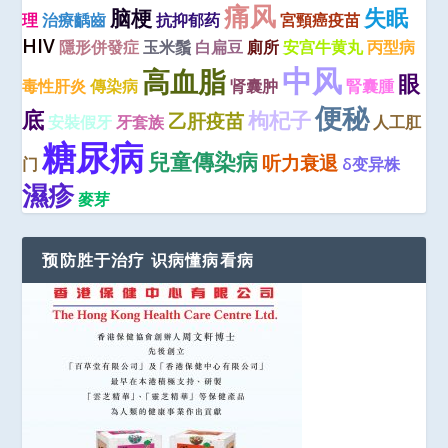
痛风
失眠
脑梗
理
治療齲齒
抗抑郁药
宮頸癌疫苗
HIV
隱形併發症
玉米鬚
白扁豆
廁所
安宫牛黄丸
丙型病
中风
高血脂
眼
毒性肝炎
傳染病
肾囊肿
腎囊腫
便秘
底
枸杞子
乙肝疫苗
安裝假牙
牙套族
人工肛
糖尿病
兒童傳染病
听力衰退
门
δ变异株
濕疹
麥芽
预防胜于治疗 识病懂病看病