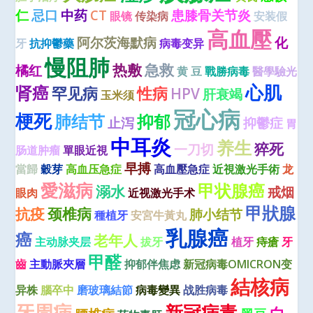
仁
忌口
中药
CT
患膝骨关节炎
眼镜
传染病
安装假
高血壓
阿尔茨海默病
化
牙
抗抑鬱藥
病毒变异
慢阻肺
热敷
急救
橘红
黄 豆
戰勝病毒
醫學驗光
心肌
肾癌
罕见病
性病
HPV
肝衰竭
玉米须
冠心病
梗死
肺结节
抑郁
止泻
抑鬱症
胃
中耳炎
养生
猝死
一刀切
肠道肿瘤
單眼近視
早搏
當歸
穀芽
高血压急症
高血壓急症
近視激光手術
龙
愛滋病
甲状腺癌
溺水
戒烟
眼肉
近视激光手术
甲狀腺
抗疫
颈椎病
肺小结节
種植牙
安宮牛黃丸
乳腺癌
癌
老年人
主动脉夹层
拔牙
植牙
痔瘡
牙
甲醛
齒
主動脈夾層
抑郁伴焦虑
新冠病毒OMICRON变
結核病
异株
腦卒中
磨玻璃結節
病毒變異
战胜病毒
牙周病
新冠病毒