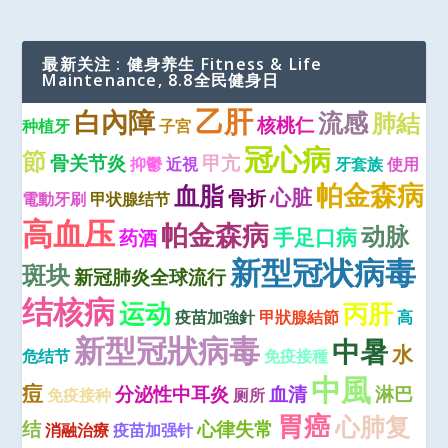
最新关注 : 健身养生 Fitness & Life
Maintenance, 8.8全民健身日
乙肝
白內障
流感
肺結
核桃仁
种植牙
子宮
冠心病
節
骨关节炎
甲亢
抑鬱
近視
牙套族
使用
帕金森病
血脂
心脏
骨折
電動牙刷
甲状腺结节
高血压
帕金森病
动脉
手足口病
药酒
新型冠状病毒
斑块
新冠肺炎全球流行
结核病
运动
丙肝
疫苗加強針
甲狀腺結節
高
新型冠狀病毒
中暑
水
危结节
免疫接種
中風
痘
分泌性中耳炎
血清
淋巴
免疫接种
厕所
胃癌
心肺复
结
心律失常
消融治療
疫苗加强针