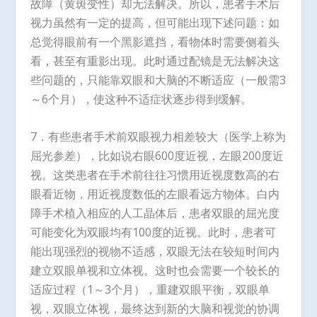
故障（黄斑变性）却无法解决。所以，患者手术后
视力虽然有一定的提高，但可能出现下述问题：如
总觉得眼前有一个黑影遮挡，看物体时需要侧着头
看，甚至有重影出现。此时通过配镜是无法解决这
些问题的，只能靠双眼和大脑的不断适应（一般需3
～6个月），使这种不适症状逐步得到缓解。
7．有些患者手术前双眼视力相差较大（医学上称为
屈光参差），比如说右眼600度近视，左眼200度近
视。这类患者在手术前往往习惯用近视度数高的右
眼看近物，用近视度数低的左眼看远方物体。白内
障手术植入相应的人工晶体后，患者双眼的屈光度
可能变化为双眼均有100度的近视。此时，患者可
能出现强烈的视物不适感，双眼无法在较短时间内
建立双眼单视和立体视。这时也会需要一个较长的
适应过程（1～3个月），重建双眼平衡，双眼单
视，双眼立体视，最终达到新的大脑和视觉的协调