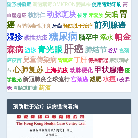
隱形併發症
新冠病毒OMICRON變異株
使用電動牙刷
高
胃
动脉斑块
失眠
核桃仁
血壓急症
拔牙
牙套族
癌
前列腺癌
丙型病毒性肝炎
牙齒
预防胜于治疗
糖尿病
湿疹
帕金
脑卒中
溺水
柔性抗疫
肝癌
青光眼
森病
肺结节
游泳
谷芽
宫颈
兒童傳染病
丁肝
癌疫苗
肾臟癌
傳播新冠
磨玻璃结
心肺复苏
甲状腺癌
上海抗疫
动脉硬化
节
医
水痘
新冠肺炎全球流行
宫颈癌
减肥
学验光
δ变异
药酒
株
胃肠道肿瘤
预防胜于治疗 识病懂病看病