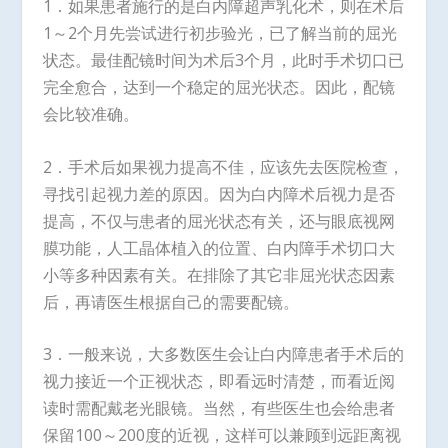
1．如果患者施行的是白内障超声乳化术，则在术后
1～2个月先尝试进行初步验光，已了解当前的屈光
状态。最佳配镜时间为术后3个月，此时手术切口已
完全愈合，达到一个稳定的屈光状态。因此，配镜
会比较准确。
2．手术后如果视力提高不佳，应该先去医院检查，
寻找引起视力差的原因。因为白内障术后视力是否
提高，不仅与患者的屈光状态有关，还与眼底视网
膜功能，人工晶体植入的位置、白内障手术切口大
小等多种因素有关。在排除了其它非屈光状态因素
后，再请医生根据自己的需要配镜。
3．一般来说，大多数医生会让白内障患者手术后的
视力接近一个正视状态，即看远时清楚，而看近阅
读时需配戴老光眼镜。当然，有些医生也会给患者
保留100～200度的近视，这样可以兼顾到远距离视