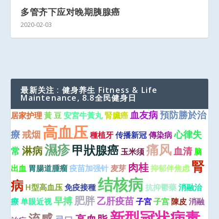
多管齐下应对晚期胰腺癌
2020-02-03
最新关注 : 健身养生 Fitness & Life
Maintenance, 8.8全民健身日
血友病
預防勝於治
居家护理
黃 豆
安宮牛黃丸
腎臟癌
高血压
療
戒烟
心律失
種植牙
传播新冠
傳染病
濕疹
痛风
甲狀腺癌
淋病
常
血清
玉米须
脑
腎
肉桂
出血
胃腸道腫瘤
疫苗加强针
麦芽
抑郁伴焦虑
结核病
病
H型高血压
免疫接種
抗抑鬱藥
消融治
肥胖
早搏
乙肝疫苗
療
单眼近视
子宮
子宫
陳皮
消融
新型冠状病毒
流感