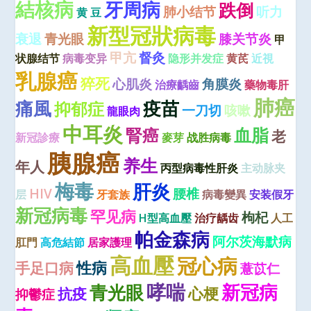
結核病
牙周病
跌倒
肺小结节
听力
黄 豆
新型冠狀病毒
衰退
青光眼
膝关节炎
甲
甲亢
督灸
状腺结节
病毒变异
隐形并发症
黄芪
近視
乳腺癌
猝死
心肌炎
角膜炎
治療齲齒
藥物毒肝
肺癌
痛風
疫苗
抑郁症
一刀切
咳嗽
龍眼肉
中耳炎
血脂
腎癌
老
新冠診療
麥芽
战胜病毒
胰腺癌
养生
年人
丙型病毒性肝炎
主动脉夹
梅毒
肝炎
HIV
腰椎
层
牙套族
病毒變異
安装假牙
新冠病毒
罕见病
枸杞
H型高血壓
治疗龋齿
人工
帕金森病
阿尔茨海默病
肛門
高危結節
居家護理
高血壓
冠心病
性病
手足口病
薏苡仁
哮喘
青光眼
新冠病
心梗
抗疫
抑鬱症