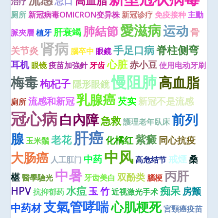
高血脂
忌口
治疗
厕所
新冠病毒OMICRON变异株
新冠诊疗
免疫接种
主動
愛滋病
运动
肺結節
肝衰竭
骨
脈夾層
植牙
肾病
脊柱侧弯
手足口病
关节炎
腦卒中
眼鏡
心脏
耳机
赤小豆
眼镜
疫苗加強針
牙齿
使用电动牙刷
慢阻肺
梅毒
高血脂
枸杞子
隱形眼鏡
乳腺癌
流感和新冠
芡实
新冠不是流感
廁所
冠心病
白內障
前列
急救
護理老年臥床
肝癌
腺
紫癜
老花
化橘红
同心抗疫
玉米鬚
中风
大肠癌
中药
戒煙
桑
人工肛门
高危结节
中暑
丙肝
椹
双酚类
醫學驗光
牙齿美白
腦梗
HPV
水痘
痴呆
玉 竹
房颤
抗抑郁药
近视激光手术
支氣管哮喘
心肌梗死
中药材
宮頸癌疫苗