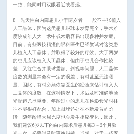
一致，能同时用双眼看近或看远。
8．先天性白内障患儿小于两岁者，一般不主张植入
人工晶体，因为这类患儿眼球未发育完全，手术难
度较成年人大，术中或术后容易出现多种并发症。
目前，有些医技精湛的眼科医生已经尝试对这类患
儿植入人工晶体，并取得了较好的疗效。大于两岁
的患儿应该植入人工晶体，但由于患儿合作性较
差，又往往合并眼球震颤、斜视等问题，人工晶体
度数的测量常会有一定的误差，有时甚至无法测
量。因此，有时必须依靠医生的经验来估计植入人
工晶体的度数，在这种情况下，术后及时准确地验
光配镜尤显重要。年龄过小的患儿在检影验光时往
往不能很好配合，加上眼球还处在不断发育的阶
段，随年龄增大屈光度也会发生相应变化，因此，
我们建议6岁以下的白内障术后患儿每3～6个月验
光一次，必要时及时更换眼镜。当然，对于一些家