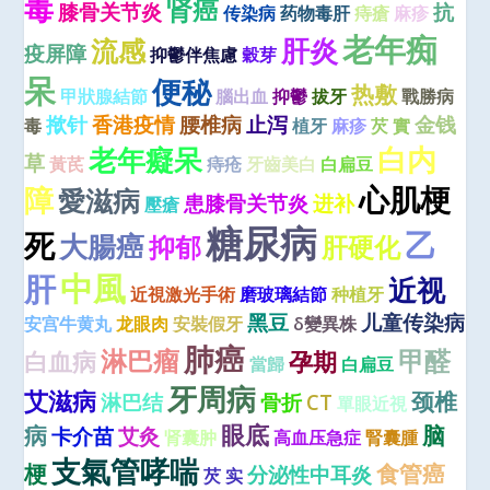
毒
肾癌
膝骨关节炎
抗
传染病
药物毒肝
痔瘡
麻疹
老年痴
肝炎
流感
疫屏障
抑鬱伴焦慮
穀芽
呆
便秘
热敷
甲狀腺結節
腦出血
抑鬱
拔牙
戰勝病
揿针
香港疫情
腰椎病
止泻
金钱
毒
植牙
麻疹
芡 實
老年癡呆
白内
草
黃芪
痔疮
牙齒美白
白扁豆
心肌梗
障
愛滋病
患膝骨关节炎
进补
壓瘡
糖尿病
乙
死
大腸癌
抑郁
肝硬化
中風
肝
近视
近視激光手術
磨玻璃結節
种植牙
黑豆
儿童传染病
安宫牛黄丸
龙眼肉
安裝假牙
δ變異株
肺癌
淋巴瘤
甲醛
白血病
孕期
當歸
白扁豆
牙周病
艾滋病
颈椎
淋巴结
骨折
CT
單眼近視
眼底
病
脑
卡介苗
艾灸
肾囊肿
高血压急症
腎囊腫
支氣管哮喘
梗
食管癌
分泌性中耳炎
芡 实