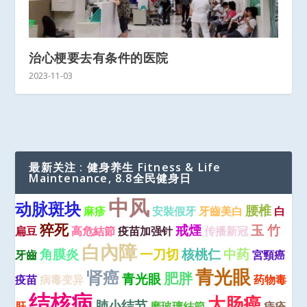
治心梗要去有条件的医院
2023-11-03
最新关注 : 健身养生 Fitness & Life
Maintenance, 8.8全民健身日
中风
动脉斑块
腰椎
麻疹
安裝假牙
牙齒美白
白
猝死
戒煙
玉 竹
扁豆
高危結節
疫苗加强针
传播新冠
白內障
角膜炎
一刀切
核桃仁
中药
牙齒
宮頸癌
青光眼
肾癌
肥胖
青光眼
疫苗
病毒变异
药物毒
结核病
大肠癌
肺小结节
肝
磨玻璃結節
痔疮