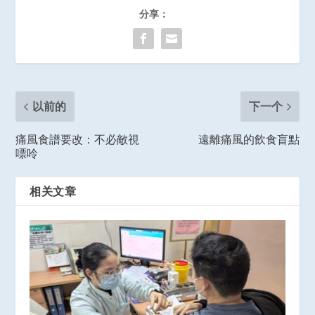
分享：
以前的
下一个
痛風食譜要改：不必敵視
遠離痛風的飲食盲點
嘌呤
相关文章