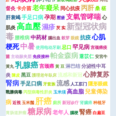
老年癡呆
丙肝
督灸
卡介苗
同心抗疫
桑 椹
支氣管哮喘
孕期
手足口病
肝衰竭
心
壓瘡
高血壓
新型冠状病
濕疹
肌炎
芡 实
毒
心肌
中药材
抗疫
腰椎病
腦出血
穀芽
眼鏡
中暑
梗死
罕见病
忌口
使用电动牙刷
宫颈癌疫
帕金森病
薏苡仁
苗
主动脉夹层
免疫接种
安宮牛
乳腺癌
宫颈癌
淋巴结
分泌性中耳
黃丸
黃 豆
心肺复苏
炎
黑豆
流感和新冠
陳皮
護理老年臥床
腎病
流感
手足口病
隱形眼鏡
牙套族
人工肛门
高血脂
兒童傳染
戰勝病毒
丙型病毒性肝炎
玉米须
肝癌
病
近視
玉米鬚
廁所
新冠诊疗
肾臟癌
种植牙
糖尿病
腎癌
老年人
胃肠道肿瘤
腦梗
白扁豆