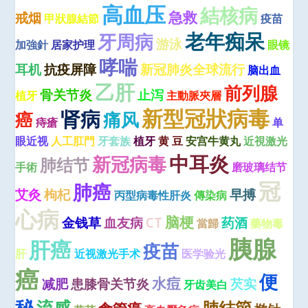
高血压
結核病
急救
戒烟
甲狀腺結節
疫苗
老年痴呆
牙周病
游泳
加強針
居家护理
眼镜
哮喘
耳机
抗疫屏障
新冠肺炎全球流行
脑出血
乙肝
前列腺
骨关节炎
止泻
植牙
主動脈夾層
新型冠狀病毒
肾病
癌
痛风
痔瘡
单
眼近视
人工肛門
牙套族
植牙
黄 豆
安宫牛黄丸
近視激光
中耳炎
新冠病毒
肺结节
手術
磨玻璃结节
冠
肺癌
艾灸
枸杞
早搏
丙型病毒性肝炎
傳染病
心病
脑梗
金钱草
血友病
CT
药酒
當歸
藥物毒
胰腺
肝癌
疫苗
肝
近视激光手术
医学验光
癌
便
水痘
减肥
患膝骨关节炎
芡实
牙齿美白
秘
流感