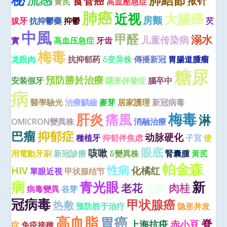
肺結節
食管癌
揿针
黄芪
高血壓急症
肺癌
近视
大腸癌
房颤
拔牙
抗抑鬱藥
抑鬱
芡
中風
甲醛
溺水
儿童传染病
實
高血压急症
牙齿
梅毒
龙眼肉
抗抑郁药
δ变异株
傳播新冠
胃腸道腫瘤
糖尿
預防勝於治療
安装假牙
隱形併發症
腦卒中
病
醫學驗光
治療齲齒
麥芽
居家護理
新冠病毒
梅毒
肝炎
痛風
淋
OMICRON變異株
消融治療
巴瘤
抑郁症
动脉硬化
種植牙
抑郁伴焦虑
子宮
使
眼底
咳嗽
用電動牙刷
新冠診療
δ變異株
腎囊腫
黃芪
帕金森
性病
HIV
化橘红
單眼近視
甲状腺结节
病
青光眼
新
失眠
老花
肉桂
病毒變異
谷芽
冠病毒
甲状腺癌
热敷
预防胜于治疗
隐形并发
高血脂
胃癌
脊
上海抗疫
赤小豆
症
免疫接種