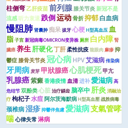
前列腺
柱侧弯
乙肝疫苗
膝关节炎
新冠不是
运动
跌倒
抑郁
白血病
流感
听力衰退
骨折
慢阻肺
血
心梗
痴呆
肾囊肿
拔牙
H型高血压
白内障
脂
子宫
新冠病毒OMICRON变异株
厕所
腎
养生
肝硬化
丁肝
柔性抗疫
抑
臟癌
龍眼肉
麻疹
冠心病
艾滋病
HPV
鬱症
膝骨关节炎
传染病
心肌梗死
牙周病
甲狀腺癌
甲亢
麦芽
乳腺癌
愛滋病
紫癜
香港疫情
血清
进补
高
肝炎
脑卒中
心脏
双酚类
危结节
治疗龋齿
消融治
枸杞子
水痘
阿尔茨海默病
疗
H型高血壓
战胜病毒
愛滋病
湿疹
支氣管哮
颈椎病
抑鬱伴焦慮
喘
淋病
心律失常