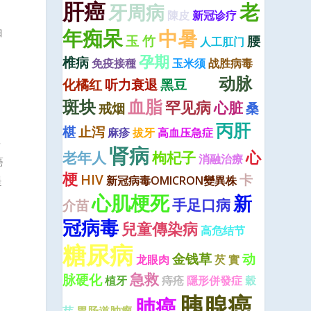
肝癌
老
牙周病
陳皮
新冠诊疗
年痴呆
白
中暑
玉 竹
腰
人工肛门
孕期
椎病
免疫接種
玉米须
战胜病毒
动脉
化橘红
听力衰退
黑豆
耳机
血脂
斑块
罕见病
心脏
戒烟
桑
丙肝
椹
止泻
麻疹
拔牙
高血压急症
平
肾病
心
老年人
枸杞子
消融治療
癌
梗
HIV
卡
提
新冠病毒OMICRON變異株
心肌梗死
新
手足口病
介苗
冠病毒
兒童傳染病
高危结节
糖尿病
金钱草
动
龙眼肉
芡 實
急救
脉硬化
植牙
痔疮
隱形併發症
穀
胰腺癌
肺癌