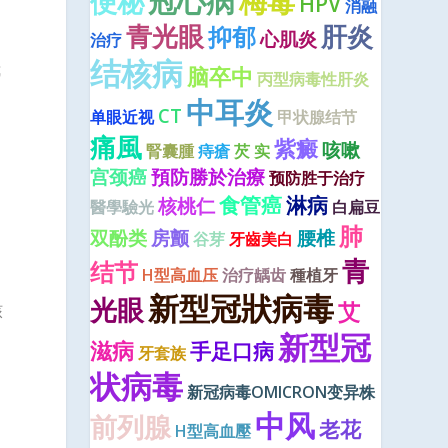
冠心病
梅毒
便秘
HPV
消融
青光眼
肝炎
抑郁
心肌炎
治疗
结核病
我
脑卒中
丙型病毒性肝炎
中耳炎
CT
单眼近视
甲状腺结节
痛風
紫癜
咳嗽
腎囊腫
痔瘡
芡 实
宫颈癌
預防勝於治療
预防胜于治疗
食管癌
淋病
核桃仁
醫學驗光
白扁豆
肺
双酚类
房颤
腰椎
谷芽
牙齒美白
青
结节
H型高血压
治疗龋齿
種植牙
新型冠狀病毒
光眼
艾
核
新型冠
滋病
手足口病
牙套族
状病毒
新冠病毒OMICRON变异株
中风
前列腺
老花
H型高血壓