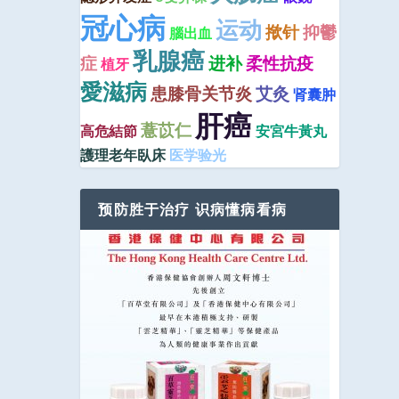
冠心病
运动
揿针
抑鬱
腦出血
乳腺癌
症
进补
柔性抗疫
植牙
愛滋病
患膝骨关节炎
艾灸
肾囊肿
肝癌
薏苡仁
高危結節
安宮牛黃丸
護理老年臥床
医学验光
预防胜于治疗 识病懂病看病