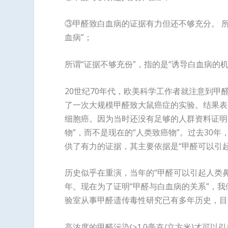
③甲醛致白血病的证据有力但还不够充分。 所
血病”；
所谓“证据不够充份”，指的是“诱导白血病的
20世纪70年代，欧美科学工作者就注意到甲醛
了一次大规模甲醛致大鼠癌症的实验。结果表
细胞癌。因为当时还没有足够的人群资料证明
物”，而不是现在的“人类致癌物”。过去30
供了有力的证据，其主要依据是“甲醛可以引
历史似乎在重演，当年的“甲醛可以引起人类鼻
年。现在为了证明“甲醛与白血病的关系”，
验室从事甲醛遗传毒性研究已有多年历史，目
高浓度的甲醛污染(≥1.0毫克/立方米)才可