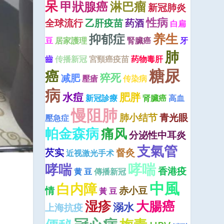
呆
甲狀腺癌
淋巴瘤
新冠肺炎
性病
全球流行
乙肝疫苗
药酒
白扁
养生
抑郁症
豆
居家護理
腎臟癌
牙
肺
齒
传播新冠
宮頸癌疫苗
药物毒肝
糖尿
癌
猝死
减肥
壓瘡
传染病
病
水痘
肥胖
新冠診療
肾臟癌
高血
慢阻肺
肺小结节
青光眼
壓急症
帕金森病
痛风
分泌性中耳炎
支氣管
芡实
督灸
近视激光手术
哮喘
哮喘
香港疫
黄 豆
傳播新冠
中風
白内障
情
赤小豆
黃 豆
湿疹
大腸癌
溺水
上海抗疫