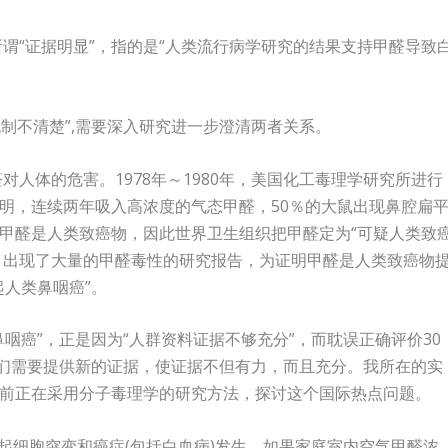
谓“证据明显”，指的是“人类流行病学研究的结果支持甲醛导致
机制不清楚”,需要深入研究进一步澄清两者关系。
对人体的危害。1978年～1980年，美国化工毒理学研究所进行
明，连续两年吸入高浓度的气态甲醛，50％的大鼠出现鼻腔扁
甲醛是人类致癌物，因此世界卫生组织把甲醛定为“可疑人类致
年，出现了大量的甲醛毒性的研究报告，为证明甲醛是人类致癌物
起人类鼻咽癌”。
咽癌”，正是因为“人群资料证据不够充分”，而耽误正确评价30
我们需要提供新的证据，使证据不但有力，而且充分。我所在的实
前正在采用分子毒理学的研究方法，探讨这个国际热点问题。
以引起细胞突变和癌症(包括白血病)发生，如果家庭室内空气甲醛浓