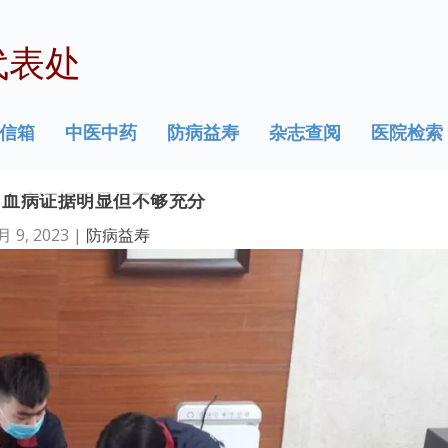
代表处
信箱
中医中药
防病益寿
杂志查阅
医院检索
白血病证据明显但不够充分
月 9, 2023
|
防病益寿