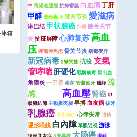
白血病
丁肝
中
胃腸道腫瘤
抗抑鬱藥
愛滋病
甲醛
膝关节炎
藥物毒肝
甲状腺癌
淋巴结
膝骨关节
抑鬱
─冰箱
高血
心肺复苏
炎
抗疫屏障
压
骨关节炎
抑郁伴焦虑
病毒变异
新冠病毒
支氣
抗疫
δ變異株
管哮喘
肝硬化
戰勝病毒
脑出血
流
角膜炎
一刀切
麥芽
安装假牙
腦梗
高血壓
感
腎癌
疫苗加強針
甲
早搏
血友病
狀腺結節
主動脈夾層
拔牙
乳腺癌
心律失常
牙齿美白
眼镜
白內障
隱形眼鏡
游泳
單眼近視
大肠癌
隐形并发症
δ变异株
眼鏡