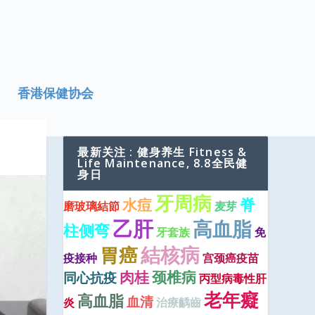
香港保健协会
最新关注 : 健身养生 Fitness &
Life Maintenance, 8.8全民健
身日
牙周病
脊
水痘
磨玻璃結節
麦芽
乙肝
高血脂
柱侧弯
牙套族
免
結核病
胃癌
疫接种
宫颈癌疫苗
肉桂
颈椎病
同心抗疫
丙型病毒性肝
老年癡
高血脂
血清
炎
治療齲齒