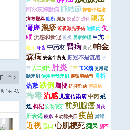
芽
胃肠道肿瘤
肺結節
阿尔茨海默病
抑鬱伴焦慮
眼底
病毒變異
廁所
厕所
疫苗加强针
濕疹
肾癌
失
近視激光手術
龍眼肉
眠
流感和新冠
甲亢
近視
居家护理
种
腎病
帕金
中药材
植牙
牙齿
黄芪
森病
新冠不是流感
安宫牛黄丸
子
肝炎
宫
人工肛門
子宮
玉米鬚
使用電
骨折
動牙刷
使用电动牙刷
磨玻璃结节
下一个
跌倒
热敷
脑梗
抗抑郁药
傳染病
浓度的办法
梅毒
流感
儿童传染病
中药
戒
前列腺癌
煙
枸杞
安裝假牙
黃芪
疫苗
肝衰竭
麻疹
主动脉夹层
當歸
近视
心肌梗死
痴呆
忌口
腦卒