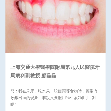
上海交通大學醫學院附屬第九人民醫院牙
周病科副教授 顧晶晶
問：
我在刷牙、吃水果、咬饅頭等食物時，經常有
牙齦出血的現象，聽說只要服用維生素C即可，對
嗎?