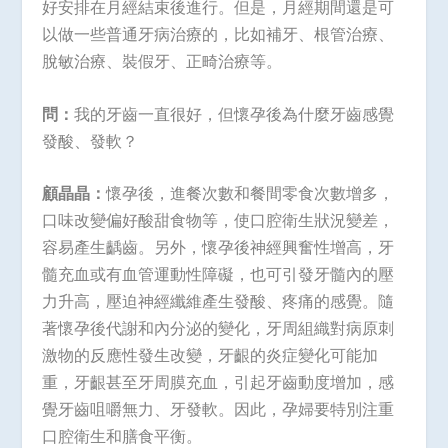
好安排在月經結束後進行。但是，月經期間還是可
以做一些普通牙病治療的，比如補牙、根管治療、
脫敏治療、裝假牙、正畸治療等。
問：
我的牙齒一直很好，但懷孕後為什麼牙齒感覺
發酸、發軟？
顧晶晶：
懷孕後，進餐次數和餐間零食次數增多，
口味改變偏好酸甜食物等，使口腔衛生狀況變差，
容易產生齲齒。另外，懷孕後神經興奮性增高，牙
髓充血或有血管運動性障礙，也可引發牙髓內的壓
力升高，壓迫神經纖維產生發酸、疼痛的感覺。隨
著懷孕後代謝和內分泌的變化，牙周組織對病原刺
激物的反應性發生改變，牙齦的炎症變化可能加
重，牙齦甚至牙周膜充血，引起牙齒動度增加，感
覺牙齒咀嚼無力、牙發軟。因此，孕婦要特別注重
口腔衛生和膳食平衡。