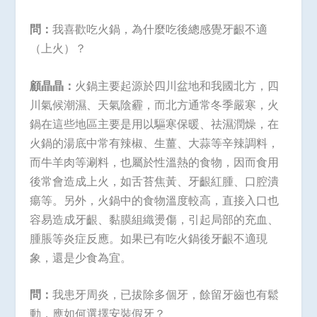
問：
我喜歡吃火鍋，為什麼吃後總感覺牙齦不適
（上火）？
顧晶晶：
火鍋主要起源於四川盆地和我國北方，四
川氣候潮濕、天氣陰霾，而北方通常冬季嚴寒，火
鍋在這些地區主要是用以驅寒保暖、祛濕潤燥，在
火鍋的湯底中常有辣椒、生薑、大蒜等辛辣調料，
而牛羊肉等涮料，也屬於性溫熱的食物，因而食用
後常會造成上火，如舌苔焦黃、牙齦紅腫、口腔潰
瘍等。另外，火鍋中的食物溫度較高，直接入口也
容易造成牙齦、黏膜組織燙傷，引起局部的充血、
腫脹等炎症反應。如果已有吃火鍋後牙齦不適現
象，還是少食為宜。
問：
我患牙周炎，已拔除多個牙，餘留牙齒也有鬆
動，應如何選擇安裝假牙？