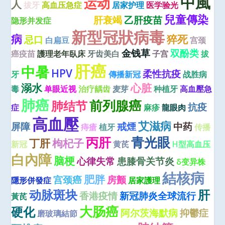
中風
运动
人
拔牙
高血压急症
居家护理
医学验光
兒童傳染
动脉硬化
肝衰竭
乙肝疫苗
隐形并发症
新型冠狀病毒
病
猝死
忌口
白扁豆
宫颈
金钱草
双酚类
癌疫苗
護理老年臥床
牙齿美白
子宫
拔
肝癌
中暑
HPV
柔性抗疫
牙
傳播新冠
战胜病
溺水
心脏
毒
单眼近视
治疗龋齿
麦芽
种植牙
高血壓急
肺癌
前列腺癌
肺结节
抗疫
症
麻疹
龍眼肉
高血壓
艾滋病
屏障
戒煙
中药
痔瘡
植牙
传播
青光眼
丙肝
丁肝
枸杞子
新冠
黄芪
H型高血压
白內障
脑梗
心律失常
患膝骨关节炎
δ变异株
結核病
肥胖
宫颈癌
房颤
隱形併發症
居家護理
动脉斑块
肝
香港疫情
新冠肺炎全球流行
黃芪
大肠癌
硬化
阿尔茨海默病
抑鬱症
磨玻璃結節