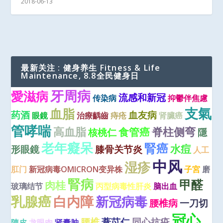
2018-06-13
最新关注 : 健身养生 Fitness & Life
Maintenance, 8.8全民健身日
牙周病
愛滋病
流感和新冠
传染病
抑鬱伴焦慮
支氣
血脂
药酒
血友病
眼鏡
治療齲齒
痔疮
肾臟癌
管哮喘
高血脂
脊柱侧弯
食管癌
核桃仁
隱
老年癡呆
腎癌
水痘
形眼鏡
膝骨关节炎
人工
中风
湿疹
肛门
新冠病毒OMICRON变异株
子宮
磨
腎病
甲醛
肉桂
玻璃结节
丙型病毒性肝炎
脑出血
乳腺癌
白内障
新冠病毒
腰椎病
一刀切
冠心
腰椎
薏苡仁
同心抗疫
陳皮
龙眼肉
肾囊肿