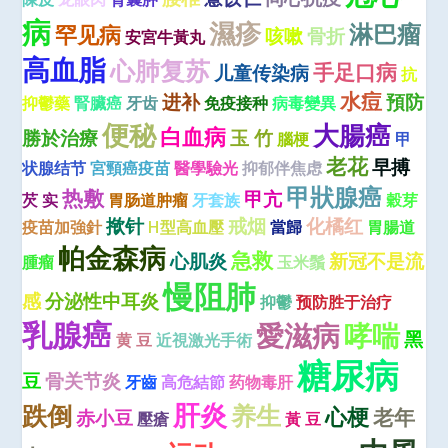
病
濕疹
淋巴瘤
罕见病
咳嗽
骨折
安宮牛黃丸
高血脂
心肺复苏
手足口病
儿童传染病
抗
水痘
进补
預防
抑鬱藥
腎臟癌
牙齿
免疫接种
病毒變異
便秘
大腸癌
白血病
勝於治療
玉 竹
腦梗
甲
老花
早搏
状腺结节
宮頸癌疫苗
醫學驗光
抑郁伴焦虑
甲狀腺癌
热敷
甲亢
芡 实
胃肠道肿瘤
牙套族
穀芽
揿针
戒烟
化橘红
疫苗加強針
H型高血壓
當歸
胃腸道
帕金森病
急救
心肌炎
新冠不是流
腫瘤
玉米鬚
慢阻肺
感
分泌性中耳炎
抑鬱
预防胜于治疗
乳腺癌
愛滋病
哮喘
黑
黄 豆
近視激光手術
糖尿病
豆
骨关节炎
牙齒
高危結節
药物毒肝
肝炎
跌倒
养生
心梗
老年
赤小豆
壓瘡
黃 豆