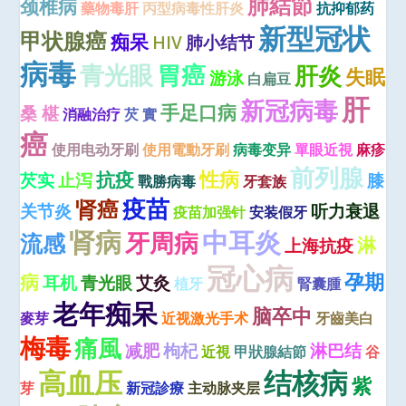
肺結節
颈椎病
藥物毒肝
丙型病毒性肝炎
抗抑郁药
新型冠状
甲状腺癌
痴呆
HIV
肺小结节
病毒
青光眼
胃癌
肝炎
失眠
游泳
白扁豆
肝
新冠病毒
手足口病
桑 椹
消融治疗
芡 實
癌
使用电动牙刷
使用電動牙刷
病毒变异
單眼近視
麻疹
前列腺
性病
抗疫
芡实
止泻
膝
戰勝病毒
牙套族
疫苗
肾癌
关节炎
听力衰退
疫苗加强针
安装假牙
肾病
中耳炎
牙周病
流感
淋
上海抗疫
冠心病
孕期
病
耳机
青光眼
艾灸
植牙
腎囊腫
老年痴呆
脑卒中
麥芽
近视激光手术
牙齒美白
梅毒
痛風
减肥
枸杞
淋巴结
近視
甲狀腺結節
谷
高血压
结核病
紫
芽
新冠診療
主动脉夹层