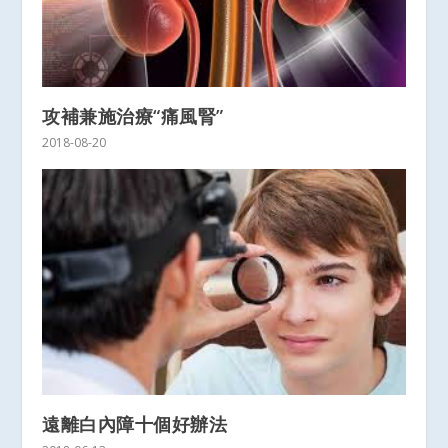
攻補兼施治療“痛風腎”
2018-08-20
遠離白內障十個好辦法