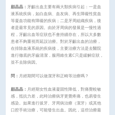
顧晶晶：
牙齦出血主要有兩大類疾病引起：一是血
液系統疾病，如白血病、血友病、再生障礙性貧血
等凝血功能有障礙的疾病；二是牙周組織疾病，後
者是最常見的原因。由於牙周病的發展是一慢性過
程，牙齦出血等症狀也不會持續存在，所以大多數
患者不夠重視而延誤治療。對於牙齦出血的治療，
在排除血液系統的疾病後，主要治療方法是去醫院
進行徹底的牙齒清潔，服用維生素C只是緩解症狀，
並不去除病因。
問：
月經期間可以做潔牙和正畸等治療嗎？
顧晶晶：
月經期女性血液凝固性降低，對痛覺較敏
感，抵抗力差，此時治療病牙更覺疼痛，也易發生
感染。如果進行拔牙、牙周病治療（潔牙）或其他
口腔手術治療，可能發生出血。因此，這些治療最