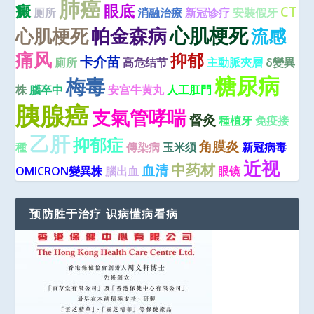
肺癌
癜
眼底
CT
厕所
消融治療
新冠诊疗
安裝假牙
心肌梗死
心肌梗死
帕金森病
流感
痛风
抑郁
卡介苗
廁所
高危结节
主動脈夾層
δ變異
糖尿病
梅毒
株
腦卒中
安宫牛黄丸
人工肛門
胰腺癌
支氣管哮喘
督灸
種植牙
免疫接
乙肝
抑郁症
角膜炎
種
傳染病
玉米须
新冠病毒
近视
中药材
血清
OMICRON變異株
腦出血
眼镜
预防胜于治疗 识病懂病看病