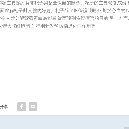
。內容主要探討有關杞子與整全保健的關係、杞子的主要營養成份,
面瞭解杞子對人體的好處。杞子除了對保護眼睛外,對於心血管
效令人體分解營養素轉為能量,從而達到恢復疲勞的目的,另一方面
人體大腦細胞凋亡,特別針對預防腦退化症作用等。
分享：