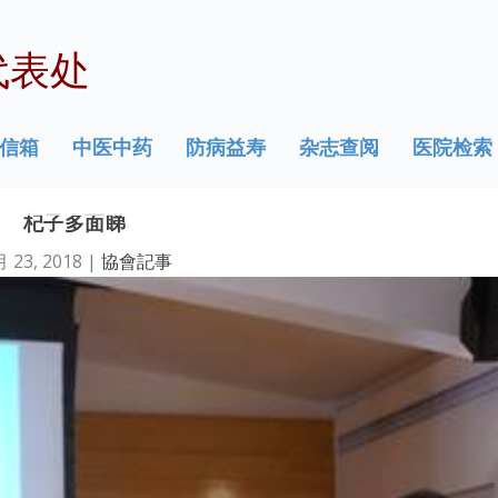
代表处
信箱
中医中药
防病益寿
杂志查阅
医院检索
杞子多面睇
月 23, 2018
|
協會記事