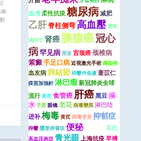
介苗
牙齿美白
杞
糖尿病
疾病
血清
柔性抗疫
减肥
,對
高血壓
乙肝
脊柱侧弯
磨玻
胰腺癌
冠心
肾癌
璃结节
病
罕见病
颈椎病
宫颈癌
壓瘡
紫癜
手足口病
近視激光手術
傳染病
肺結節
血友病
薏苡仁
抑鬱伴焦慮
淋巴瘤
新冠肺炎全球
疫苗加強針
肝癌
食管癌
溺
流行
黑豆
黃芪
水
老花
淋巴结
子宮
眼镜
病毒變異
梅毒
抑郁症
进补
黄芪
病毒变异
便秘
耳机
抑鬱
隱形併發症
传播新冠
青光眼
上海抗疫
早搏
高血压急症