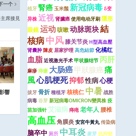
下一个
新冠病毒
腎癌
植牙
玉米鬚
δ变
近视
隱形
平主席接見
异株
肾臟癌
使用电动牙刷
結
运动
动脉斑块
眼鏡
咳嗽
中风
核病
膝关节炎
H型高血壓
化橘红
肾囊肿
陳皮
居家护理
高危結節
血脂
丙肝
近视激光手术
甲状腺结节
大肠癌
痛
甲狀腺癌
麻疹
痔瘡
風
心肌梗死
抑郁
性病
心梗
中暑
骨折
核桃仁
影響
拔牙
種植牙
战胜
病毒
谷芽
新冠病毒OMICRON變異株
疫
艾滋病
老年人
腰椎
苗加强针
痔疮
高血压
角膜炎
安宮牛黃丸
传染病
中耳炎
脑卒中
厕所
麥芽
抗抑郁