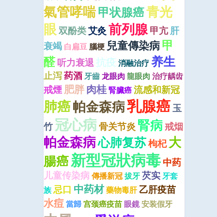
青光
氣管哮喘
甲状腺癌
眼
前列腺
双酚类
艾灸
甲亢
肝
甲
兒童傳染病
衰竭
白扁豆
腦梗
养生
醛
抗疫
听力衰退
消融治疗
止泻
药酒
牙齒
龙眼肉
龍眼肉
治疗龋齿
肥胖
肉桂
戒煙
流感和新冠
腎臟癌
乳腺癌
肺癌
帕金森病
玉
冠心病
腎病
竹
骨关节炎
戒烟
帕金森病
大
心肺复苏
枸杞
新型冠狀病毒
腸癌
中药
儿童传染病
芡实
傳播新冠
拔牙
牙套
中药材
忌口
乙肝疫苗
族
藥物毒肝
水痘
當歸
宫颈癌疫苗
眼鏡
安装假牙