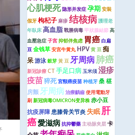
心肌梗死
孕期
隐形并发症
安裝
结核病
枸杞子
假牙
麻疹
護理老
高血脂
年臥床
戰勝病毒
甲狀腺結節
高
胃癌
血壓急症
子宫
抑郁伴焦虑
白扁
HPV
痴
金钱草
豆
安宫牛黄丸
黄 豆
肺癌
牙周病
呆
游泳
穀芽
黃 豆
湿疹
手足口病
CT
新冠診療
玉米须
疫苗
猝死
桑 椹
宮頸癌疫苗
种植牙
牙周病
房颤
治療齲齒
使用電動牙
赤小豆
刷
新冠病毒OMICRON变异株
肝
失眠
抗疫屏障
患膝骨关节炎
癌
愛滋病
卡
抗抑鬱藥
主动脉夹层
子
老年痴呆
淋病