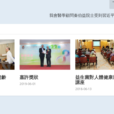
我會醫學顧問秦伯益院士受到習近
老齡
嘉許獎狀
益生菌對人體健康
講座
2019-06-01
2018-06-13