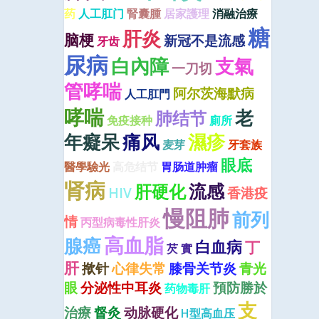
药
人工肛门
腎囊腫
居家護理
消融治療
糖
肝炎
脑梗
新冠不是流感
牙齿
尿病
白內障
支氣
一刀切
管哮喘
阿尔茨海默病
人工肛門
哮喘
老
肺结节
免疫接种
廁所
年癡呆
痛风
濕疹
麦芽
牙套族
眼底
醫學驗光
高危结节
胃肠道肿瘤
肾病
流感
肝硬化
HIV
香港疫
慢阻肺
前列
情
丙型病毒性肝炎
高血脂
腺癌
白血病
丁
芡 實
肝
揿针
心律失常
膝骨关节炎
青光
眼
分泌性中耳炎
預防勝於
药物毒肝
支
治療
督灸
动脉硬化
H型高血压