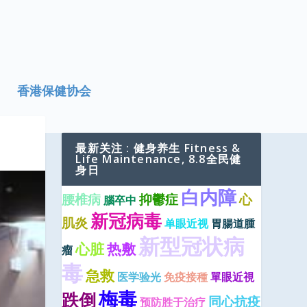
香港保健协会
最新关注 : 健身养生 Fitness &
Life Maintenance, 8.8全民健
身日
白内障
腰椎病
抑鬱症
心
腦卒中
新冠病毒
肌炎
单眼近视
胃腸道腫
新型冠状病
心脏
热敷
瘤
毒
急救
医学验光
免疫接種
單眼近視
梅毒
跌倒
同心抗疫
预防胜于治疗