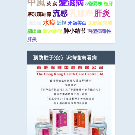
中風
愛滋病
芡 实
δ變異株
植牙
乳腺癌
肝炎
流感
磨玻璃結節
水痘
脑出血
近視
牙齒美白
主動脈夾層
肺小结节
腦出血
新冠诊疗
丙型病毒性
肝炎
预防胜于治疗 识病懂病看病