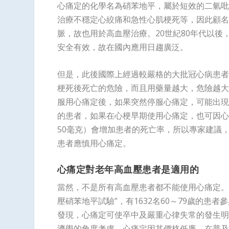
心痛定的化學名為硝苯地平，屬於短效的二氫吡啶
治療不穩定心絞痛和急性心肌梗死等，因此顧名
脈，故也用於高血壓治療。20世紀80年代以
安全有效，故在國內應用日趨廣泛。
但是，此後國際上經過較嚴格的大批冠心病患者
梗死後死亡的危險，而且用藥量越大，危險越大
服用心痛定後，如果突然停服心痛定，可能出現
的患者，如果在心梗早期使用心痛定，也可因心
50毫克）會增加患者的死亡率，所以專家建議
患者應慎用心痛定。
心痛定對老年高血壓患者是適用的
當然，不是所有高血壓患者都不能使用心痛定。在
壓硝苯地平試驗”，有1632名60～79歲的患
發現，心痛定可使卒中及嚴重心律失常的發生明
濟學的角度考慮，心痛定因其價格低廉，在普及