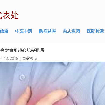
代表处
信箱
中医中药
防病益寿
杂志查阅
医院检索
心痛定會引起心肌梗死嗎
月 13, 2018
|
專家說病