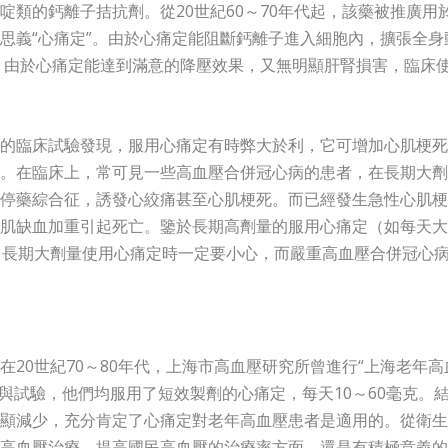
類的鈣離子拮抗劑。從20世紀60～70年代起，該藥被推廣用
思義“心痛定”。由於心痛定能阻斷鈣離子進入細胞內，擴張全身
後，由於心痛定能達到滿意的降壓效果，又無明顯肝腎損害，臨床
的臨床試驗發現，服用心痛定有時弊大於利，它可增加心肌梗死
。在臨床上，常可見一些高血壓合併冠心病的患者，在長期大劑
停藥綜合征，誘發心絞痛甚至心肌梗死。而已經發生急性心肌梗
肌缺血加重引起死亡。鑒於長期高劑量的服用心痛定（如每天大
，長期大劑量使用心痛定時一定要小心，而嚴重高血壓合併冠心
20世紀70～80年代，上海市高血壓研究所曾進行“上海老年高
者參與試驗，他們均服用了短效製劑的心痛定，每天10～60毫克。
顯減少，充分肯定了心痛定對老年高血壓患者是適用的。從衛生
高血壓治療、提高國民高血壓的治療率方面，還是有積極意義的