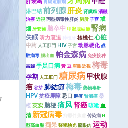
牙周病
甲醛
肝衰竭
胃腸道腫瘤
前列腺
肝炎
淋巴结
肾臟癌
消融
戒
治療
近視
丙型病毒性肝炎
厕所
子宫
腎病
脑卒中
烟
牙套族
甲狀腺結節
失眠
心脏
听力衰退
核桃仁
种植牙
中药
HIV
动脉硬化
人工肛門
子宮
战
帕金森病
胜病毒
腦出血
免疫接种
梅毒
手足口病
當歸
黃 豆
單眼近視
糖尿病
甲状腺
孕期
人工肛门
梅毒
癌
肺結節
谷芽
藥物毒肝
HPV
抗疫屏障
忌口
桑
麻疹
腎臟癌
了
痛风
肾癌
脑梗
椹
芡实
咳嗽
血
新冠病毒
清
抑鬱伴焦慮
传染病
H
运动
痴呆
型高血壓
醫學驗光
龍眼肉