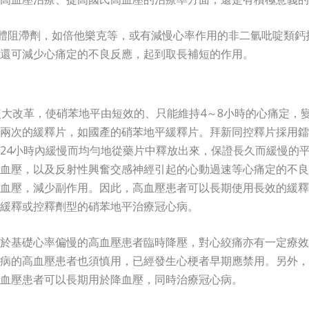
體阻滯劑，如倍他樂克等，或有減慢心率作用的非二氫吡啶類鈣
還可減少心痛定的不良反應，起到取長補短的作用。
較大改革，使硝苯地平由短效的、只能維持4～8小時的心痛定，
兩次的緩釋片，如國產的硝苯地平緩釋片。拜新同控釋片採用鐳
24小時內緩慢而均勻地從藥片中釋放出來，保證長久而緩慢的
血壓，以及反射性興奮交感神經引起的心動過速等心痛定的不良
血壓，減少副作用。因此，高血壓患者可以長期使用長效的緩釋
緩釋或控釋劑型的硝苯地平治療冠心病。
於基礎心率偏慢的高血壓患者臨時降壓，對心絞痛亦有一定療效
病的高血壓患者也須慎用，已經發生心梗者早期應禁用。另外，
血壓患者可以長期用於降血壓，同時治療冠心病。