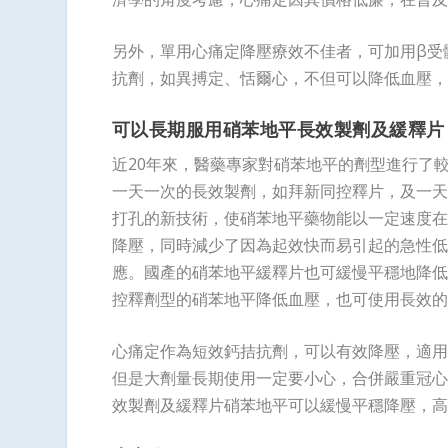
另外，單用心痛定降壓療效不佳者，可加用β受
抗劑，如異搏定、恬爾心，不但可以降低血壓，
可以長期服用硝苯地平長效製劑及緩釋片
近20年來，醫藥專家對硝苯地平的劑型進行了
一天一次的長效製劑，如拜新同控釋片，及一天
打孔的新技術，使硝苯地平藥物能以一定速度在
降壓，同時減少了因為起效快而易引起的急性低
應。國產的硝苯地平緩釋片也可緩慢平穩地降低
控釋劑型的硝苯地平降低血壓，也可使用長效的
心痛定作為短效鈣拮抗劑，可以有效降壓，適用
但是大劑量長期使用一定要小心，合併嚴重冠心
效製劑及緩釋片硝苯地平可以緩慢平穩降壓，高