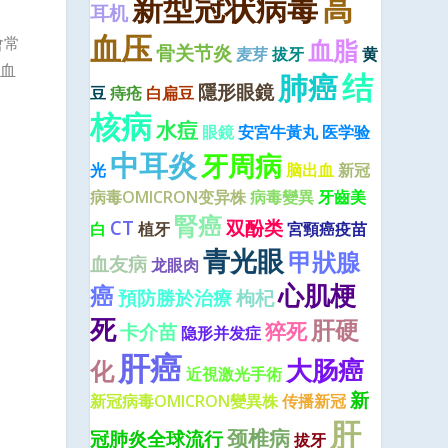
新型冠状病毒
高
耳机
血压
會常
血脂
骨关节炎
麦芽
拔牙
黄
血
结
肺癌
隱形眼鏡
豆
痔疮
白扁豆
核病
水痘
眼鏡
安宮牛黃丸
医学验
中耳炎
牙周病
光
脑出血
新冠
病毒OMICRON变异株
病毒變異
牙齒美
腎癌
CT
双酚类
白
植牙
宮頸癌疫苗
青光眼
甲狀腺
血友病
龙眼肉
心肌梗
癌
預防勝於治療
枸杞
死
肝硬
猝死
卡介苗
隐形并发症
肝癌
大肠癌
化
近視激光手術
新
新冠病毒OMICRON變異株
传播新冠
肝
颈椎病
冠肺炎全球流行
拔牙