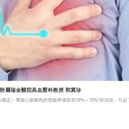
附屬瑞金醫院高血壓科教授 郭冀珍
痛定）導致心肌梗死的危險率增高至58%～70%”的消息，引起