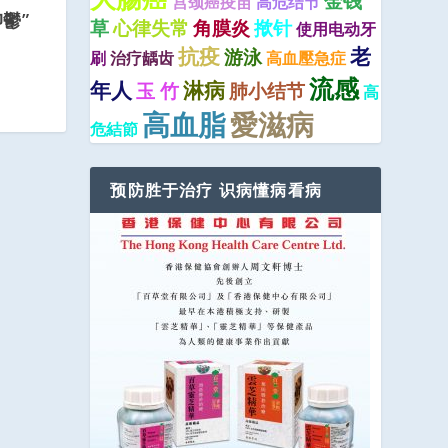
金钱
宫颈癌疫苗
高危结节
鬱”
草
心律失常
角膜炎
揿针
使用电动牙
抗疫
老
游泳
刷
治疗龋齿
高血壓急症
流感
年人
淋病
玉 竹
肺小结节
高
高血脂
愛滋病
危結節
预防胜于治疗 识病懂病看病