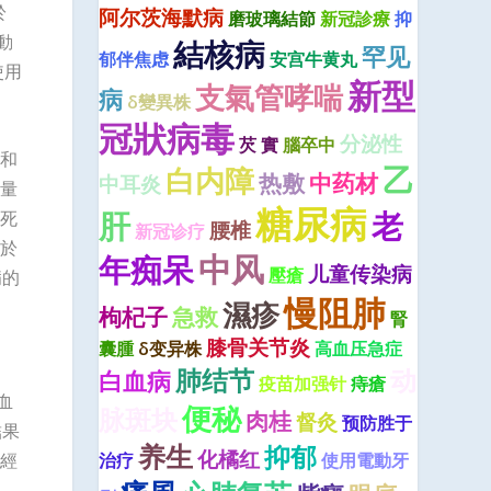
於
阿尔茨海默病
磨玻璃結節
新冠診療
抑
動
結核病
罕见
郁伴焦虑
安宫牛黄丸
使用
新型
支氣管哮喘
病
δ變異株
冠狀病毒
分泌性
芡 實
腦卒中
和
乙
白内障
热敷
中药材
中耳炎
量
糖尿病
肝
老
死
腰椎
新冠诊疗
於
中风
年痴呆
儿童传染病
壓瘡
病的
慢阻肺
濕疹
枸杞子
急救
腎
膝骨关节炎
囊腫
δ变异株
高血压急症
肺结节
动
白血病
疫苗加强针
痔瘡
血
便秘
脉斑块
肉桂
督灸
预防胜于
結果
养生
抑郁
化橘红
治疗
使用電動牙
經
。