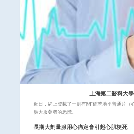
上海第二醫科大學
近日，網上登載了一則有關“硝苯地平普通片（心
廣大服藥者的恐慌。
長期大劑量服用心痛定會引起心肌梗死