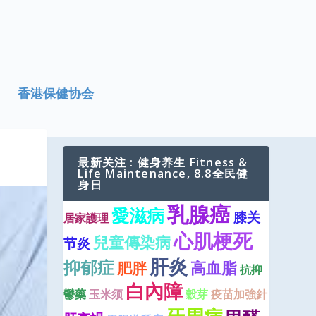
香港保健协会
最新关注 : 健身养生 Fitness &
Life Maintenance, 8.8全民健
身日
乳腺癌
愛滋病
膝关
居家護理
心肌梗死
兒童傳染病
节炎
肝炎
抑郁症
高血脂
肥胖
抗抑
白內障
鬱藥
玉米须
穀芽
疫苗加強針