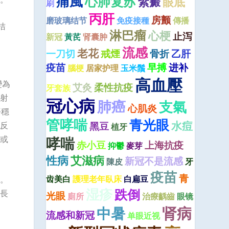
痛風
心肺复苏
紫癜
眼底
刷
丙肝
房颤
磨玻璃结节
免疫接種
傳播
拮
淋巴瘤
心梗
止泻
新冠
黃芪
肾囊肿
流感
老花
一刀切
戒煙
骨折
乙肝
疫苗
早搏
进补
腦梗
居家护理
玉米鬚
高血壓
變為
艾灸
柔性抗疫
牙套族
射
冠心病
肺癌
支氣
心肌炎
平穩
管哮喘
青光眼
水痘
黑豆
反
植牙
哮喘
或
赤小豆
上海抗疫
抑鬱
麥芽
性病
艾滋病
新冠不是流感
陳皮
牙
疫苗
青
齿美白
護理老年臥床
白扁豆
。
湿疹
跌倒
長
光眼
廁所
治療齲齒
眼镜
肾病
中暑
流感和新冠
单眼近视