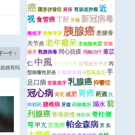
癌
近
隱形併發症
麻疹
胃肠道肿瘤
视
新冠病毒
食管癌
丁肝
牙齒
胰腺癌
患膝骨
種植牙
病毒变异
老年癡呆
关节炎
主动脉夹层
安裝
同心抗疫
薏苡
假牙
戰勝病毒
消融治疗
下一个
中風
仁
甲状腺结节
近视激光手术
丙
心肌梗死吗
手
型病毒性肝炎
主動脈夾層
H型高血压
乳腺癌
足口病
抑鬱症
安装假牙
冠心病
胃癌
减肥
药酒
黄芪
抗
前
溺水
腰椎病
抑郁药
牙齿
药物毒肝
列腺癌
脊柱侧
香港疫情
傳染病
帕金森病
弯
甲亢
宫颈癌
芡 实
大腸癌