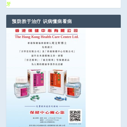
牙
预防胜于治疗 识病懂病看病