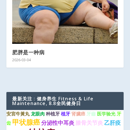
肥胖是一种病
2026-03-04
最新关注 : 健身养生 Fitness & Life
Maintenance, 8.8全民健身日
安宮牛黃丸
龙眼肉
种植牙
植牙
肾臟癌
牙齒
医学验光
牙
甲状腺癌
分泌性中耳炎
膝骨关节炎
乙肝疫
齿