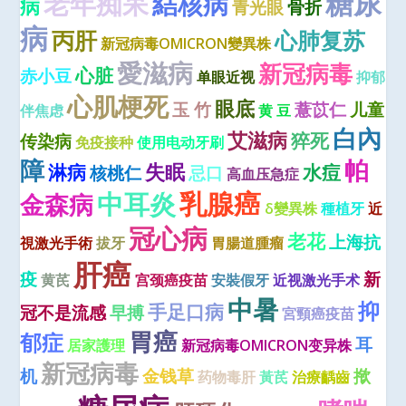
糖尿
老年痴呆
結核病
病
青光眼
骨折
病
丙肝
心肺复苏
新冠病毒OMICRON變異株
愛滋病
新冠病毒
心脏
赤小豆
单眼近视
抑郁
心肌梗死
眼底
玉 竹
薏苡仁
儿童
伴焦虑
黄 豆
白內
艾滋病
猝死
传染病
免疫接种
使用电动牙刷
障
帕
失眠
淋病
水痘
核桃仁
忌口
高血压急症
乳腺癌
中耳炎
金森病
δ變異株
種植牙
近
冠心病
老花
上海抗
視激光手術
拔牙
胃腸道腫瘤
肝癌
疫
新
黄芪
宫颈癌疫苗
安裝假牙
近视激光手术
中暑
抑
手足口病
冠不是流感
早搏
宮頸癌疫苗
胃癌
郁症
耳
居家護理
新冠病毒OMICRON变异株
新冠病毒
机
金钱草
揿
药物毒肝
黃芪
治療齲齒