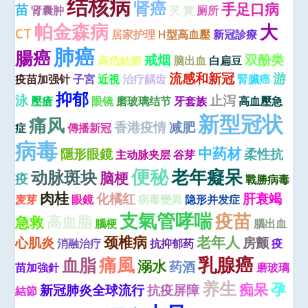
结核病
肾癌
手足口病
苗
肾囊肿
芡 實
厕所
帕金森病
大
CT
居家护理
H型高血壓
新冠診療
肺癌
腸癌
戒烟
双酚类
高危結節
脑出血
白扁豆
流感和新冠
游
疫苗加强针
子宮
近視
治疗龋齿
腎臟癌
抑郁
泳
止泻
壓瘡
眼镜
磨玻璃结节
牙套族
高血壓急
新型冠状
痛风
香港疫情
减肥
症
傳播新冠
病毒
中药材
隱形眼鏡
柔性抗
主动脉夹层
谷芽
便秘
老年癡呆
动脉斑块
脑梗
疫
戰勝病毒
肉桂
化橘红
肝衰竭
麦芽
眼鏡
病毒變異
隐形并发症
支氣管哮喘
疫苗
高血脂
急救
腦梗
腦出血
颈椎病
老年人
心肌炎
房颤
消融治疗
抗抑郁药
疫
痛風
乳腺癌
血脂
溺水
药酒
苗加強針
磨玻璃
养生
孕
痴呆
新冠肺炎全球流行
抗疫屏障
結節