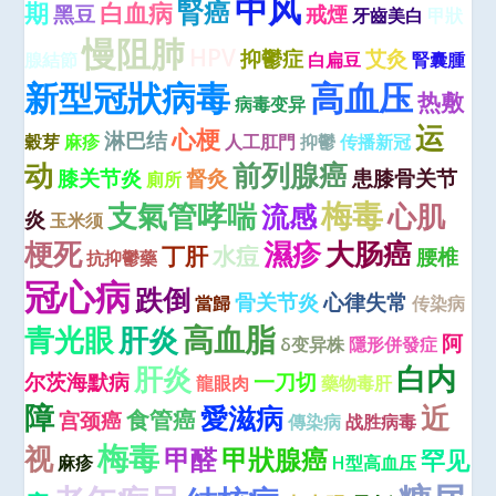
中风
腎癌
期
白血病
黑豆
戒煙
牙齒美白
甲狀
慢阻肺
HPV
抑鬱症
艾灸
腺結節
白扁豆
腎囊腫
新型冠狀病毒
高血压
热敷
病毒变异
运
心梗
淋巴结
穀芽
麻疹
人工肛門
抑鬱
传播新冠
动
前列腺癌
膝关节炎
督灸
患膝骨关节
廁所
梅毒
支氣管哮喘
心肌
流感
炎
玉米须
梗死
濕疹
大肠癌
丁肝
水痘
腰椎
抗抑鬱藥
冠心病
跌倒
骨关节炎
心律失常
當歸
传染病
高血脂
青光眼
肝炎
阿
δ变异株
隱形併發症
肝炎
白内
尔茨海默病
一刀切
龍眼肉
藥物毒肝
障
近
愛滋病
食管癌
宫颈癌
傳染病
战胜病毒
梅毒
视
甲醛
甲狀腺癌
罕见
麻疹
H型高血压