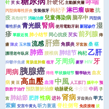
糖尿病
哮喘
肝硬化
针
芡 实
主動脈夾層
淋巴瘤
枸杞子
抗
咳嗽
丙型病毒性肝炎
安装假牙
兒童傳染病
脑卒中
疫
高危结节
消融治療
丙型病
青光眼
腎病
湿
毒性肝炎
使用電動牙刷
新冠诊疗
疹
前列腺
肺小结节
同心抗疫
芡实
單眼近視
痔
肝癌
流感
角膜炎
桑 椹
瘡
陳皮
玉米鬚
牙套族
乙肝
肺癌
肺结节
腰椎病
枸杞
護理老年臥床
牙周病
牙
HIV
抑鬱伴焦慮
胃肠道肿瘤
植牙
麥芽
胰腺癌
周病
血友
痔疮
甲状腺结节
醫學驗光
高血壓
中風
病
血清
黃 豆
人工肛门
腦卒中
预
預防勝於治療
动脉硬化
卡介苗
中药
防胜于治疗
子
肾病
肺結節
性病
肥胖
进补
甲亢
宫
牙齿美白
紫癜
脊柱侧弯
听力衰退
安宫牛黄丸
免疫接種
拔