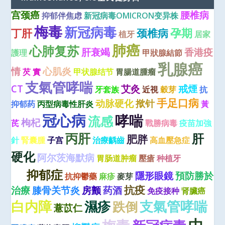
宫颈癌
腰椎病
抑郁伴焦虑
新冠病毒OMICRON变异株
梅毒
新冠病毒
孕期
丁肝
颈椎病
植牙
居家
肺癌
心肺复苏
肝衰竭
香港疫
護理
甲狀腺結節
乳腺癌
情
心肌炎
芡 實
甲状腺结节
胃腸道腫瘤
支氣管哮喘
CT
艾灸
戒煙
牙套族
近視
穀芽
抗
手足口病
动脉硬化
揿针
抑郁药
丙型病毒性肝炎
黃
冠心病
哮喘
流感
枸杞
芪
戰勝病毒
疫苗加強
丙肝
肝
肥胖
針
腎囊腫
子宫
治療齲齒
高血壓急症
青光
硬化
阿尔茨海默病
胃肠道肿瘤
壓瘡
种植牙
眼
抑郁症
隱形眼鏡
預防勝於
抗抑鬱藥
麻疹
麥芽
抗疫
治療
膝骨关节炎
房颤
药酒
免疫接种
肾臟癌
白内障
濕疹
支氣管哮喘
跌倒
薏苡仁