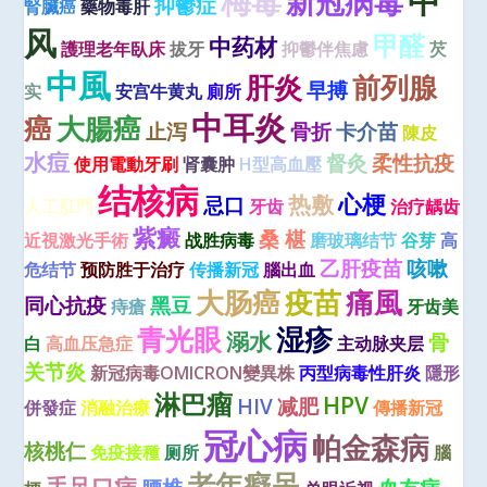
中
梅毒
新冠病毒
抑鬱症
腎臟癌
藥物毒肝
风
甲醛
中药材
護理老年臥床
拔牙
抑鬱伴焦慮
芡
中風
肝炎
前列腺
早搏
实
安宫牛黄丸
廁所
中耳炎
癌
大腸癌
止泻
骨折
卡介苗
陳皮
水痘
督灸
柔性抗疫
使用電動牙刷
肾囊肿
H型高血壓
结核病
心梗
热敷
忌口
人工肛門
牙齿
治疗龋齿
紫癜
桑 椹
近視激光手術
战胜病毒
磨玻璃结节
谷芽
高
乙肝疫苗
咳嗽
危结节
预防胜于治疗
传播新冠
腦出血
大肠癌
疫苗
痛風
同心抗疫
黑豆
痔瘡
牙齿美
青光眼
湿疹
溺水
骨
白
高血压急症
主动脉夹层
关节炎
新冠病毒OMICRON變異株
丙型病毒性肝炎
隱形
淋巴瘤
HPV
HIV
减肥
併發症
消融治療
傳播新冠
冠心病
帕金森病
核桃仁
免疫接種
厕所
腦
老年癡呆
手足口病