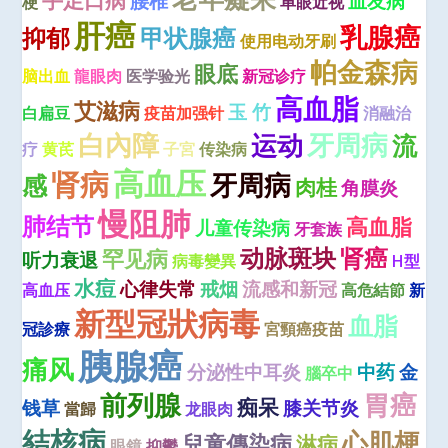
腰椎
血友病
梗
单眼近视
肝癌
乳腺癌
抑郁
甲状腺癌
使用电动牙刷
帕金森病
眼底
脑出血
龍眼肉
医学验光
新冠诊疗
高血脂
艾滋病
玉 竹
白扁豆
疫苗加强针
消融治
牙周病
白內障
运动
流
疗
黄芪
子宮
传染病
高血压
肾病
牙周病
感
肉桂
角膜炎
慢阻肺
肺结节
高血脂
儿童传染病
牙套族
动脉斑块
肾癌
罕见病
听力衰退
病毒變異
H型
水痘
心律失常
戒烟
流感和新冠
高血压
高危結節
新
新型冠狀病毒
血脂
冠診療
宮頸癌疫苗
胰腺癌
痛风
分泌性中耳炎
中药
金
腦卒中
前列腺
胃癌
痴呆
钱草
膝关节炎
當歸
龙眼肉
結核病
心肌梗
兒童傳染病
淋病
眼鏡
抑鬱