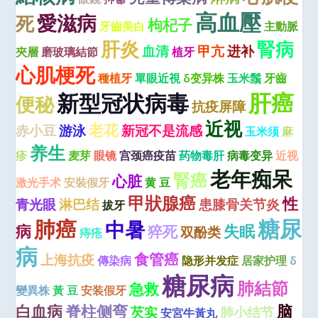
高血壓
愛滋病
死
枸杞子
牙齒美白
主動脈
肝炎
腎病
血清
甲亢
进补
夾層
磨玻璃結節
植牙
心肌梗死
種植牙
單眼近視
δ变异株
玉米鬚
牙齒
肝癌
新型冠状病毒
便秘
抗疫屏障
近视
老花
赤小豆
游泳
新冠不是流感
玉米须
麻
养生
疹
麦芽
眼镜
宫颈癌疫苗
药物毒肝
病毒变异
近视
老年痴呆
腎癌
心脏
激光手术
安裝假牙
黄 豆
甲狀腺癌
性
青光眼
淋巴结
患膝骨关节炎
拔牙
糖尿
肺癌
中暑
病
失眠
猝死
双酚类
痔疮
病
食管癌
上海抗疫
傳染病
隐形并发症
居家护理
δ
糖尿病
肺結節
急救
變異株
黃 豆
安装假牙
白血病
脊柱侧弯
脑
芡实
肺小结节
安宮牛黃丸