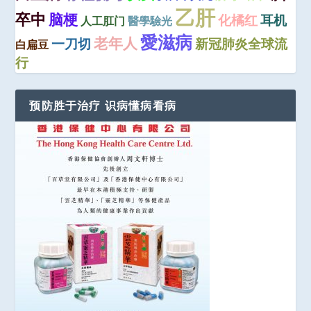
乙肝
卒中
脑梗
化橘红
耳机
人工肛门
醫學驗光
愛滋病
老年人
一刀切
新冠肺炎全球流
白扁豆
行
预防胜于治疗 识病懂病看病