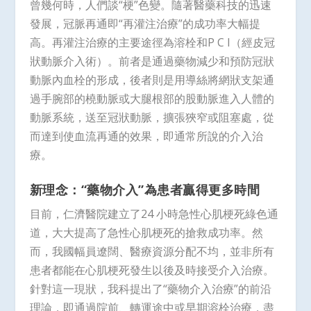
曾幾何時，人們談“梗”色變。隨著醫藥科技的迅速
發展，冠脈再通即“再灌注治療”的成功率大幅提
高。再灌注治療的主要途徑為溶栓和P C I（經皮冠
狀動脈介入術）。前者是通過藥物減少和預防冠狀
動脈內血栓的形成，後者則是用導絲將網狀支架通
過手腕部的橈動脈或大腿根部的股動脈進入人體的
動脈系統，送至冠狀動脈，擴張狹窄或阻塞處，從
而達到使血流再通的效果，即通常所說的介入治
療。
新理念：“藥物介入”為患者贏得更多時間
目前，仁濟醫院建立了24 小時急性心肌梗死綠色通
道，大大提高了急性心肌梗死的搶救成功率。然
而，我國幅員遼闊、醫療資源分配不均，並非所有
患者都能在心肌梗死發生以後及時接受介入治療。
針對這一現狀，我科提出了“藥物介入治療”的前沿
理論，即通過院前、轉運途中或早期溶栓治療，盡