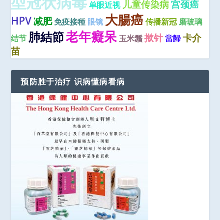
型冠状病毒
儿童传染病
宫颈癌
单眼近视
大腸癌
HPV
减肥
免疫接種
眼镜
传播新冠
磨玻璃
老年癡呆
肺結節
揿针
卡介
结节
玉米鬚
當歸
苗
预防胜于治疗 识病懂病看病