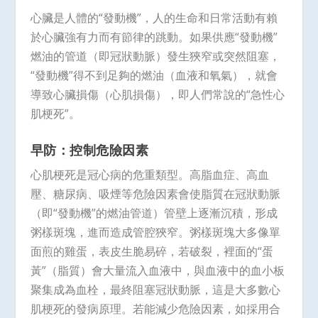
心臟是人體的“發動機”，人的生命和日常活動有賴
於心臟強有力而有節律的跳動。如果供應“發動機”
燃油的管道（即冠狀動脈）發生狹窄或突然阻塞，
“發動機”得不到足夠的燃油（血液和氧氣），就會
導致心臟損傷（心肌損傷），即人們常說的“急性心
肌梗死”。
早防：控制危險因素
心肌梗死是冠心病的危重類型。高脂血症、高血
壓、糖尿病、吸煙等危險因素會使脂質在冠狀動脈
（即“發動機”的燃油管道）管壁上逐漸沉積，形成
粥樣斑塊，進而造成管腔狹窄。粥樣斑塊大多像單
面煎的雞蛋，表皮生脆易碎，若破裂，裡面的“蛋
黃”（脂質）會大量流入血液中，與血液中的血小板
聚集成為血栓，最終阻塞冠狀動脈，這是大多數心
肌梗死的發病原理。若能減少危險因素，如採用合