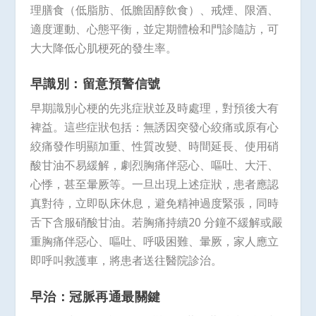
理膳食（低脂肪、低膽固醇飲食）、戒煙、限酒、
適度運動、心態平衡，並定期體檢和門診隨訪，可
大大降低心肌梗死的發生率。
早識別：留意預警信號
早期識別心梗的先兆症狀並及時處理，對預後大有
裨益。這些症狀包括：無誘因突發心絞痛或原有心
絞痛發作明顯加重、性質改變、時間延長、使用硝
酸甘油不易緩解，劇烈胸痛伴惡心、嘔吐、大汗、
心悸，甚至暈厥等。一旦出現上述症狀，患者應認
真對待，立即臥床休息，避免精神過度緊張，同時
舌下含服硝酸甘油。若胸痛持續20 分鐘不緩解或嚴
重胸痛伴惡心、嘔吐、呼吸困難、暈厥，家人應立
即呼叫救護車，將患者送往醫院診治。
早治：冠脈再通最關鍵