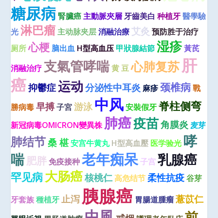
糖尿病
腎臟癌
主動脈夾層
牙齒美白
种植牙
醫學驗
淋巴瘤
艾灸
光
主动脉夹层
消融治療
预防胜于治疗
湿疹
心梗
厕所
脑出血
H型高血压
甲狀腺結節
黃芪
肝
支氣管哮喘
心肺复苏
消融治疗
黄 豆
癌
运动
颈椎病
抑鬱症
分泌性中耳炎
麻疹
戰
中风
脊柱侧弯
早搏
游泳
勝病毒
子宮
安裝假牙
肺癌
疫苗
角膜炎
新冠病毒OMICRON變異株
麦芽
哮
肺结节
桑 椹
安宫牛黄丸
H型高血壓
医学验光
老年痴呆
喘
乳腺癌
肥胖
免疫接种
子宫
大肠癌
罕见病
核桃仁
柔性抗疫
高危结节
谷芽
胰腺癌
止泻
薏苡仁
牙套族
種植牙
胃腸道腫瘤
中風
前