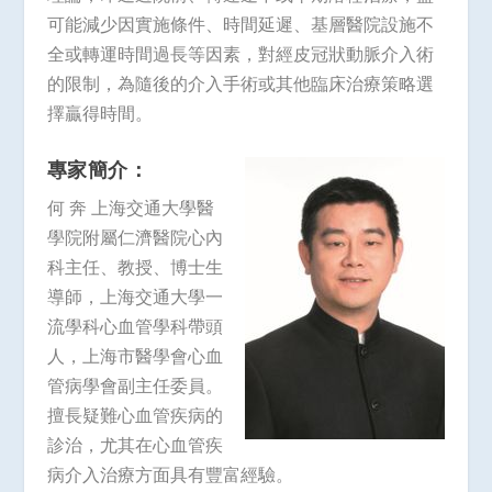
可能減少因實施條件、時間延遲、基層醫院設施不
全或轉運時間過長等因素，對經皮冠狀動脈介入術
的限制，為隨後的介入手術或其他臨床治療策略選
擇贏得時間。
專家簡介：
何 奔 上海交通大學醫
學院附屬仁濟醫院心內
科主任、教授、博士生
導師，上海交通大學一
流學科心血管學科帶頭
人，上海市醫學會心血
管病學會副主任委員。
擅長疑難心血管疾病的
診治，尤其在心血管疾
病介入治療方面具有豐富經驗。