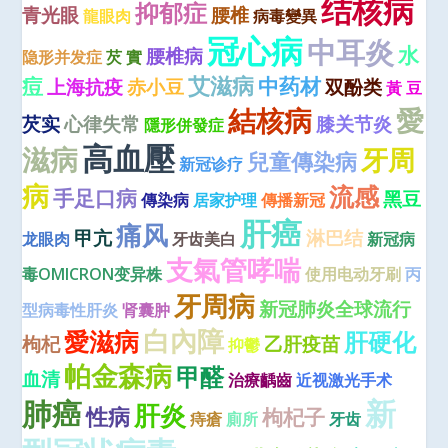
结核病
抑郁症
青光眼
腰椎
龍眼肉
病毒變異
冠心病
中耳炎
水
腰椎病
隐形并发症
芡 實
艾滋病
痘
中药材
上海抗疫
赤小豆
双酚类
黃 豆
結核病
愛
芡实
心律失常
膝关节炎
隱形併發症
高血壓
滋病
牙周
兒童傳染病
新冠诊疗
病
流感
手足口病
黑豆
傳染病
居家护理
傳播新冠
肝癌
痛风
甲亢
淋巴结
龙眼肉
牙齿美白
新冠病
支氣管哮喘
毒OMICRON变异株
使用电动牙刷
丙
牙周病
新冠肺炎全球流行
型病毒性肝炎
肾囊肿
白內障
愛滋病
肝硬化
枸杞
乙肝疫苗
抑鬱
帕金森病
甲醛
血清
治療齲齒
近视激光手术
新
肺癌
肝炎
性病
枸杞子
痔瘡
廁所
牙齿