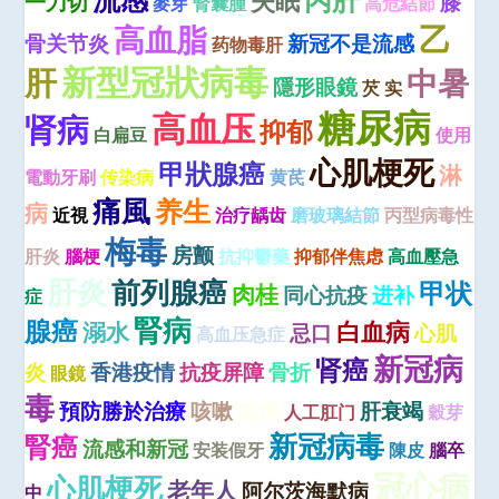
失眠
一刀切
膝
麥芽
腎囊腫
高危結節
乙
高血脂
骨关节炎
新冠不是流感
药物毒肝
新型冠狀病毒
肝
中暑
隱形眼鏡
芡 实
糖尿病
高血压
肾病
抑郁
白扁豆
使用
心肌梗死
甲狀腺癌
淋
電動牙刷
传染病
黄芪
痛風
养生
病
近視
治疗龋齿
磨玻璃結節
丙型病毒性
梅毒
房颤
肝炎
腦梗
抗抑鬱藥
抑郁伴焦虑
高血壓急
肝炎
前列腺癌
甲状
肉桂
同心抗疫
进补
症
腎病
腺癌
白血病
溺水
忌口
心肌
高血压急症
新冠病
肾癌
炎
香港疫情
抗疫屏障
骨折
眼鏡
毒
預防勝於治療
咳嗽
戒煙
肝衰竭
人工肛门
穀芽
新冠病毒
腎癌
流感和新冠
安装假牙
陳皮
腦卒
冠心病
心肌梗死
老年人
阿尔茨海默病
中