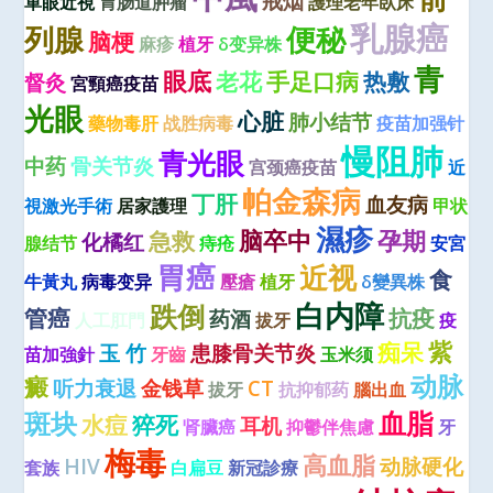
戒烟
單眼近視
胃肠道肿瘤
護理老年臥床
乳腺癌
便秘
列腺
脑梗
麻疹
植牙
δ变异株
青
眼底
老花
手足口病
热敷
督灸
宮頸癌疫苗
光眼
心脏
肺小结节
藥物毒肝
战胜病毒
疫苗加强针
慢阻肺
青光眼
中药
骨关节炎
宫颈癌疫苗
近
帕金森病
丁肝
血友病
視激光手術
居家護理
甲状
濕疹
脑卒中
孕期
急救
化橘红
腺结节
痔疮
安宮
胃癌
近视
食
牛黃丸
病毒变异
壓瘡
植牙
δ變異株
白内障
跌倒
管癌
抗疫
药酒
人工肛門
拔牙
疫
紫
痴呆
玉 竹
患膝骨关节炎
苗加強針
牙齒
玉米须
动脉
癜
听力衰退
金钱草
CT
拔牙
抗抑郁药
腦出血
血脂
斑块
水痘
猝死
耳机
肾臟癌
抑鬱伴焦慮
牙
梅毒
高血脂
HIV
动脉硬化
套族
白扁豆
新冠診療