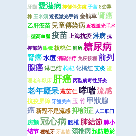
愛滋病
牙齒
抑郁伴焦虑
子宮
δ变异
肾癌
金钱草
株
玉米须
近視激光手術
兒童傳染病
乙肝疫苗
近视激光手术
疫苗
淋病
上海抗疫
H型高血壓
抗
糖尿病
核桃仁
抑郁药
眼镜
廁所
前列
腎癌
水痘
消融治疗
免疫接種
腺癌
淋巴结
枸杞
化橘红
艾灸
護
肝癌
理老年臥床
丙型病毒性肝炎
哮喘
老年癡呆
流感
薏苡仁
甲狀腺
抗疫屏障
玉 竹
牙齒美白
癌
抑郁症
新冠不是流感
人工肛门
冠心病
肺結節
房颤
腰椎
肺小
颈椎病
结节
預防勝於
種植牙
牙套族