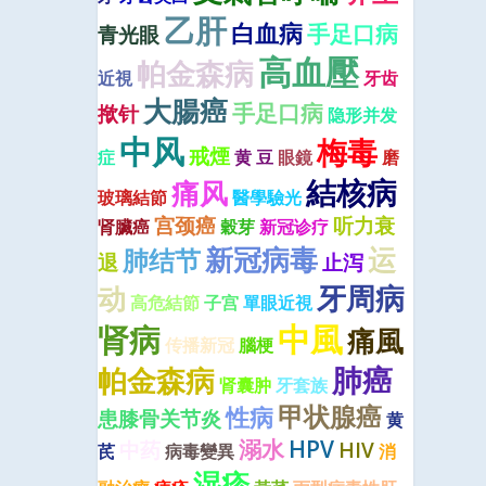
乙肝
白血病
手足口病
青光眼
高血壓
帕金森病
近視
牙齿
大腸癌
手足口病
揿针
隐形并发
中风
梅毒
戒煙
症
黄 豆
眼鏡
磨
結核病
痛风
玻璃結節
醫學驗光
宫颈癌
听力衰
肾臟癌
穀芽
新冠诊疗
新冠病毒
运
肺结节
退
止泻
牙周病
动
高危結節
子宫
單眼近視
中風
肾病
痛風
传播新冠
腦梗
肺癌
帕金森病
肾囊肿
牙套族
甲状腺癌
性病
患膝骨关节炎
黄
溺水
HPV
中药
HIV
芪
病毒變異
消
湿疹