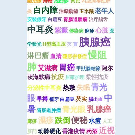
融治療
痔疮
黃芪
丙型病毒性肝
白内障
老年人
炎
治療齲齒
玉米鬚
安裝假牙
白扁豆
胃腸道腫瘤
治疗龋齿
中耳炎
紫癜
心脏
傳染病
麻疹
医
胰腺癌
学验光
H型高血压
芡 實
慢阻
淋巴瘤
血清
隱形併發症
肺
胃癌
艾滋病
阿尔
甲狀腺結節
抗疫
茨海默病
柔性抗疫
居家护理
青光
失眠
热敷
分泌性中耳炎
中
眼
早搏
芡实
植牙
白扁豆
腦出血
暑
青光眼
乳腺癌
胃肠道肿瘤
便秘
濕疹
跌倒
水痘
麻疹
人工
近视
动脉硬化
香港疫情
药酒
肛門