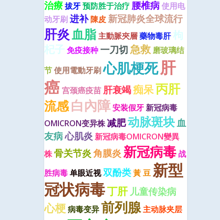
治療
腰椎病
拔牙
预防胜于治疗
使用电
进补
新冠肺炎全球流行
动牙刷
陳皮
肝炎
血脂
枸
主動脈夾層
藥物毒肝
杞子
急救
一刀切
免疫接种
磨玻璃结
肝
心肌梗死
节
使用電動牙刷
癌
丙肝
痴呆
肝衰竭
宫颈癌疫苗
白內障
流感
安装假牙
新冠病毒
动脉斑块
减肥
血
OMICRON变异株
友病
心肌炎
新冠病毒OMICRON變異
新冠病毒
骨关节炎
角膜炎
株
战
新型
双酚类
胜病毒
单眼近视
黃 豆
冠状病毒
丁肝
儿童传染病
前列腺
心梗
病毒变异
主动脉夹层