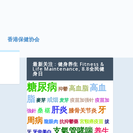
香港保健协会
最新关注 : 健身养生 Fitness &
Life Maintenance, 8.8全民健
身日
糖尿病
高血
高血脂
抑鬱
脂
戒烟
麥芽
麦芽
疫苗加强针
疫苗加
肝炎
牙
桑 椹
膝骨关节炎
強針
周病
龍眼肉
抗抑鬱藥
宮頸癌疫苗
拔
支氣管哮喘
养生
牙
牙齿美白