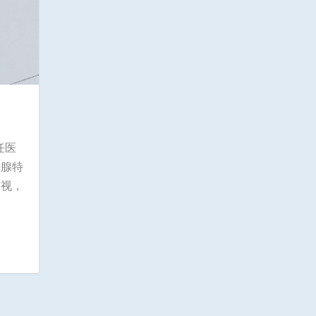
任医
列腺特
重视，