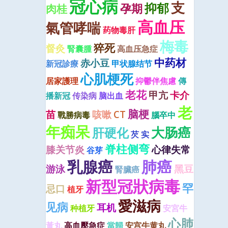
冠心病
支
抑郁
孕期
肉桂
高血压
氣管哮喘
药物毒肝
梅毒
猝死
督灸
腎囊腫
高血压急症
中药材
赤小豆
新冠診療
甲状腺结节
心肌梗死
居家護理
抑鬱伴焦慮
傳
老花
甲亢
卡介
播新冠
传染病
脑出血
老
脑梗
苗
咳嗽
CT
戰勝病毒
腦卒中
年痴呆
大肠癌
肝硬化
芡 实
脊柱侧弯
膝关节炎
心律失常
谷芽
乳腺癌
肺癌
游泳
黑豆
腎臟癌
新型冠狀病毒
罕
忌口
植牙
愛滋病
见病
耳机
种植牙
安宮牛
心肺
黃丸
高血壓急症
當歸
安宫牛黄丸