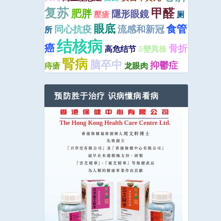
复苏
甲醛
肥胖
隱形眼鏡
壓瘡
厕
眼底
食管
同心抗疫
流感和新冠
所
结核病
癌
骨折
高危结节
δ變異株
腎病
脑卒中
抑鬱症
痔瘡
龙眼肉
预防胜于治疗 识病懂病看病