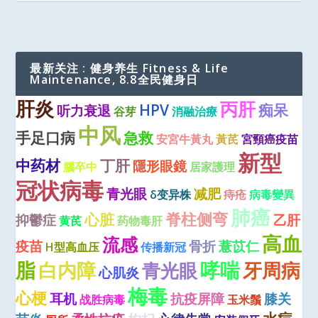
最新关注 : 健身养生 Fitness & Life
Maintenance, 8.8全民健身日
肝炎
丙肝
HPV
痴呆
听力衰退
谷芽
消融治療
中风
手足口病
急救
安宮牛黃丸
黃芪
宮頸癌疫苗
新型
中药材
丁肝
隱形眼鏡
腦卒中
居家護理
冠状病毒
青光眼
减肥
δ变异株
痔疮
病毒變異
肺癌
脊柱侧弯
心脏
抑鬱症
乙肝
黄芪
药物毒肝
高血
流感
疫苗
骨折
薏苡仁
H型高血压
传播新冠
脂
哮喘
牙周病
白内障
青光眼
心肌炎
梅毒
心梗
耳机
抗疫屏障
膝关
战胜病毒
玉米鬚