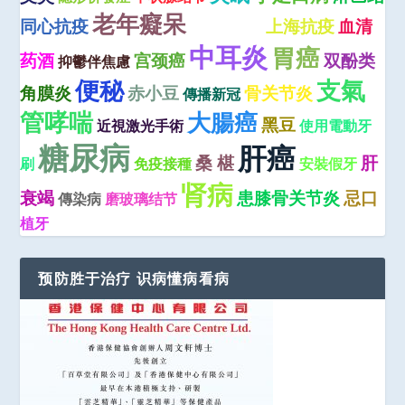
老年癡呆
同心抗疫
上海抗疫
血清
高血压急症
中耳炎
胃癌
药酒
宫颈癌
双酚类
抑鬱伴焦慮
便秘
支氣
角膜炎
赤小豆
骨关节炎
傳播新冠
管哮喘
大腸癌
黑豆
近視激光手術
使用電動牙
糖尿病
肝癌
桑 椹
肝
刷
免疫接種
安裝假牙
肾病
衰竭
患膝骨关节炎
忌口
傳染病
磨玻璃结节
植牙
预防胜于治疗 识病懂病看病