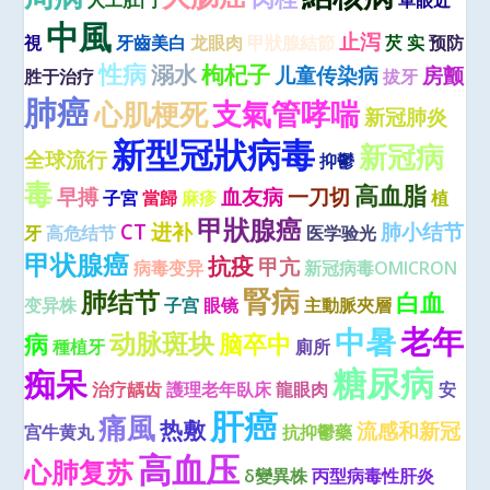
中風
止泻
視
牙齒美白
龙眼肉
甲狀腺結節
芡 实
预防
性病
溺水
枸杞子
儿童传染病
房颤
胜于治疗
拔牙
肺癌
心肌梗死
支氣管哮喘
新冠肺炎
新型冠狀病毒
新冠病
全球流行
抑鬱
毒
高血脂
早搏
血友病
一刀切
子宮
當歸
麻疹
植
甲狀腺癌
CT
进补
肺小结节
牙
高危结节
医学验光
甲状腺癌
抗疫
甲亢
病毒变异
新冠病毒OMICRON
腎病
肺结节
白血
变异株
子宫
眼镜
主動脈夾層
老年
中暑
动脉斑块
病
脑卒中
種植牙
廁所
糖尿病
痴呆
治疗龋齿
護理老年臥床
龍眼肉
安
肝癌
痛風
热敷
流感和新冠
宫牛黄丸
抗抑鬱藥
高血压
心肺复苏
δ變異株
丙型病毒性肝炎