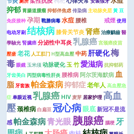
水痘
节炎
柔性抗疫
枸杞
心律失常
厕所
安装假牙
抑郁
胃腸道腫瘤
抑郁伴焦虑
传染病
主动脉夹层
黃 豆
跌倒
孕期
水痘
腰椎
戒煙
免疫接种
戰勝病毒
使用
结核病
肾癌
膝骨关节炎
电动牙刷
治療齲齒
醫
乳腺癌
分泌性中耳炎
學驗光
腎臟癌
宫颈癌疫苗
梅
肝硬化
老花
中药
壓瘡
人工肛门
H型高血壓
毒
愛滋病
动脉硬化
玉 竹
眼鏡
玉米须
抗抑郁药
血
腰椎病
阿尔茨海默病
牙齿美白
丙型病毒性肝炎
帕金森病
脂
抑郁症
老年人
牙套族
高血壓急
高血
乳腺癌
HIV
症
单眼近视
麦芽
居家护理
冠心病
壓
眼底
颈椎病
新冠不是流
白扁豆
胰腺癌
青光眼
牙
帕金森病
感
腦梗
結核病
周病
大肠癌
肉桂
人工肛門
單眼近