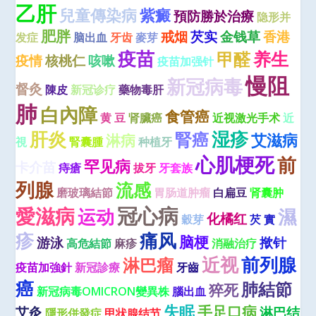
乙肝
兒童傳染病
紫癜
預防勝於治療
隐形并
肥胖
戒烟
芡实
金钱草
香港
发症
脑出血
牙齿
麥芽
疫苗
养生
甲醛
疫情
核桃仁
咳嗽
疫苗加强针
慢阻
新冠病毒
督灸
陳皮
新冠诊疗
藥物毒肝
肺
白內障
食管癌
黄 豆
肾臟癌
近视激光手术
近
肝炎
湿疹
腎癌
艾滋病
淋病
視
腎囊腫
种植牙
心肌梗死
前
罕见病
卡介苗
痔瘡
拔牙
牙套族
列腺
流感
磨玻璃結節
胃肠道肿瘤
白扁豆
肾囊肿
冠心病
愛滋病
运动
濕
化橘红
穀芽
芡 實
疹
痛风
脑梗
游泳
揿针
高危結節
麻疹
消融治疗
近视
前列腺
淋巴瘤
疫苗加強針
新冠診療
牙齒
癌
肺結節
猝死
新冠病毒OMICRON變異株
腦出血
失眠
手足口病
艾灸
淋巴结
隱形併發症
甲状腺结节