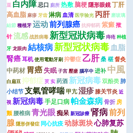
白内障
热敷
脑梗
丁肝
忌口
隱形眼鏡
豆
廁所
丙肝
高血脂
淋病
血清
麻疹
牙齿
医学验光
磨玻璃
运动
前列腺癌
紫癜
揿
結節
種植牙
抗抑郁药
新型冠狀病毒
流感
针
战胜病毒
痔疮
种植
新型冠状病毒
結核病
血脂
牙
龙眼肉
乙肝
腎癌
耳机
抑鬱症
桑 椹
督灸
使用電動牙刷
中風
胃癌
失眠
中药材
进补
子宫
壓瘡
腦卒中
新冠病毒
抑郁症
药酒
双酚类
肺
白扁豆
芡 实
支氣管哮喘
湿疹
小结节
甲亢
膝关节炎
近
新冠病毒
帕金森病
手足口病
骨折
房
視
肾病
青光眼
前列
痴呆
颤
腰椎病
新冠診療
腺
心肺复苏
动脉斑块
同心抗疫
隱形併發症