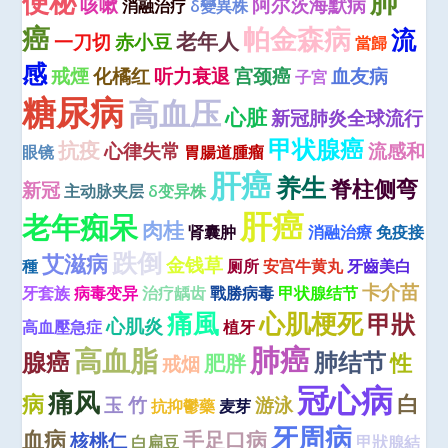
肺
便秘
咳嗽
阿尔茨海默病
消融治疗
δ變異株
癌
帕金森病
流
老年人
一刀切
赤小豆
當歸
感
戒煙
化橘红
听力衰退
宫颈癌
血友病
子宮
糖尿病
高血压
心脏
新冠肺炎全球流行
甲状腺癌
抗疫
心律失常
流感和
眼镜
胃腸道腫瘤
肝癌
养生
脊柱侧弯
新冠
主动脉夹层
δ变异株
肝癌
老年痴呆
肉桂
肾囊肿
消融治療
免疫接
跌倒
艾滋病
金钱草
種
厕所
安宫牛黄丸
牙齒美白
卡介苗
牙套族
病毒变异
治疗龋齿
戰勝病毒
甲状腺结节
痛風
心肌梗死
甲狀
心肌炎
高血壓急症
植牙
肺癌
高血脂
腺癌
肺结节
性
肥胖
戒烟
冠心病
痛风
病
白
玉 竹
游泳
抗抑鬱藥
麦芽
牙周病
血病
手足口病
核桃仁
白扁豆
甲狀腺結