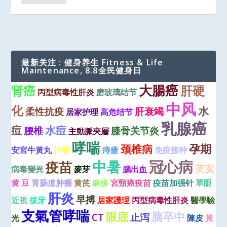
最新关注 : 健身养生 Fitness & Life
Maintenance, 8.8全民健身日
大腸癌
肾癌
肝硬
丙型病毒性肝炎
磨玻璃结节
中风
化
水
柔性抗疫
肝衰竭
居家护理
高危结节
乳腺癌
痘
水痘
腰椎
膝骨关节炎
主動脈夾層
哮喘
孕期
颈椎病
安宮牛黃丸
抑鬱
痔瘡
免疫接种
冠心病
中暑
疫苗
芡实
病毒變異
麥芽
腦出血
黄 豆
胃肠道肿瘤
黄芪
麻疹
宮頸癌疫苗
疫苗加强针
單眼
肝炎
早搏
近視
拔牙
居家護理
丙型病毒性肝炎
醫學驗
支氣管哮喘
眼底
脑卒中
CT
止泻
光
陳皮
黃