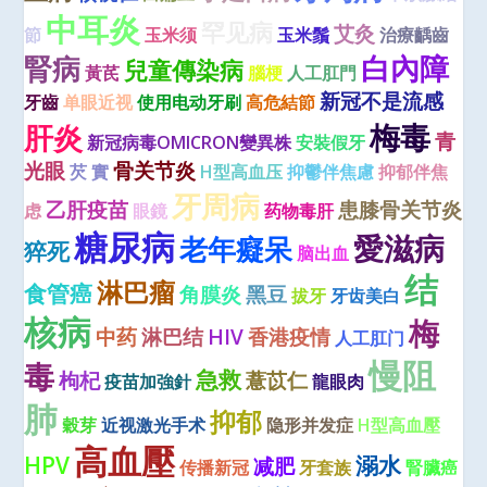
中耳炎
罕见病
艾灸
節
玉米须
玉米鬚
治療齲齒
腎病
白內障
兒童傳染病
黃芪
腦梗
人工肛門
新冠不是流感
牙齒
单眼近视
使用电动牙刷
高危結節
梅毒
肝炎
青
新冠病毒OMICRON變異株
安裝假牙
光眼
骨关节炎
芡 實
H型高血压
抑鬱伴焦慮
抑郁伴焦
牙周病
乙肝疫苗
患膝骨关节炎
虑
眼鏡
药物毒肝
糖尿病
愛滋病
老年癡呆
猝死
脑出血
结
淋巴瘤
食管癌
角膜炎
黑豆
拔牙
牙齿美白
核病
梅
中药
淋巴结
HIV
香港疫情
人工肛门
慢阻
毒
急救
枸杞
薏苡仁
疫苗加強針
龍眼肉
肺
抑郁
穀芽
近视激光手术
隐形并发症
H型高血壓
高血壓
HPV
溺水
减肥
传播新冠
牙套族
腎臟癌