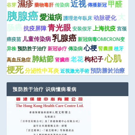
濕疹
近视
甲醛
谷芽
藥物毒肝
传染病
傳播新冠
胰腺癌
大
愛滋病
动脉硬化
護理老年臥床
肠癌
青光眼
抗疫屏障
上海抗疫
安装假牙
宫颈
乳腺癌
儿童传染病
癌疫苗
新冠病毒OMICRON变
心梗
异株
预防胜于治疗
新冠诊疗
傳染病
腎囊腫
植牙
心肌
肺結節
老花
枸杞子
高血压急症
肾臟癌
梗死
分泌性中耳炎
預防勝於治療
近視激光手術
预防胜于治疗 识病懂病看病