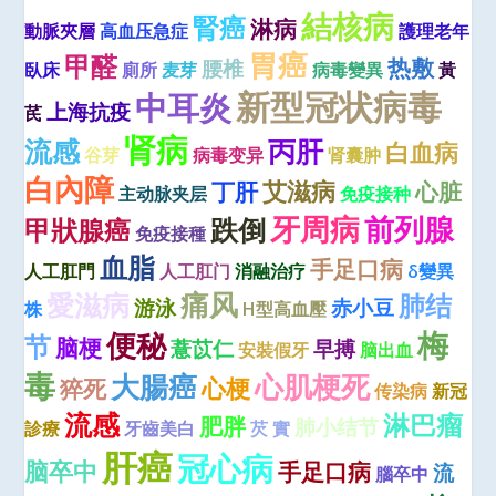
結核病
腎癌
淋病
動脈夾層
高血压急症
護理老年
胃癌
甲醛
热敷
腰椎
臥床
廁所
麦芽
病毒變異
黃
新型冠状病毒
中耳炎
上海抗疫
芪
肾病
流感
丙肝
白血病
谷芽
病毒变异
肾囊肿
白內障
艾滋病
丁肝
心脏
主动脉夹层
免疫接种
牙周病
前列腺
跌倒
甲狀腺癌
免疫接種
血脂
手足口病
人工肛門
人工肛门
消融治疗
δ變異
痛风
愛滋病
肺结
游泳
赤小豆
株
H型高血壓
梅
便秘
节
脑梗
薏苡仁
早搏
安裝假牙
脑出血
毒
大腸癌
心肌梗死
心梗
猝死
传染病
新冠
流感
淋巴瘤
肥胖
肺小结节
診療
牙齒美白
芡 實
肝癌
冠心病
脑卒中
手足口病
流
腦卒中