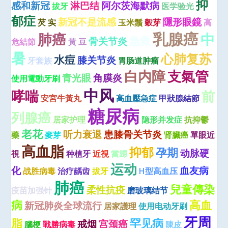
抑
感和新冠
淋巴结
阿尔茨海默病
拔牙
医学验光
郁症
新冠不是流感
隱形眼鏡
芡 实
玉米鬚
穀芽
高
乳腺癌
肺癌
中
急救
骨关节炎
危結節
黃 豆
暑
心肺复苏
水痘
膝关节炎
牙套族
胃肠道肿瘤
白内障
支氣管
青光眼
角膜炎
使用電動牙刷
中风
哮喘
前
安宮牛黃丸
高血壓急症
甲狀腺結節
糖尿病
列腺癌
居家护理
隐形并发症
抗抑鬱
老花
听力衰退
患膝骨关节炎
藥
麥芽
肾臟癌
單眼近
高血脂
抑郁
孕期
动脉硬
視
种植牙
近視
當歸
运动
化
血友病
战胜病毒
治疗龋齿
拔牙
H型高血压
肺癌
兒童傳染
柔性抗疫
疫苗加强针
磨玻璃结节
病
高血
新冠肺炎全球流行
居家護理
使用电动牙刷
牙周
脂
罕见病
戒烟
宫颈癌
腦梗
戰勝病毒
陳皮