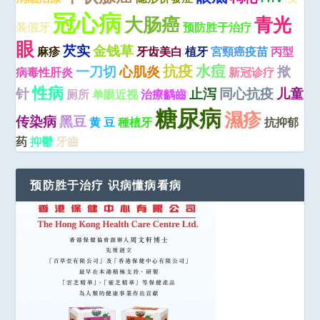
冠心病
大肠癌
青光
装假牙
预防胜于治疗
眼
芡实
金钱草
麻疹
牙齿美白
植牙
宮頸癌疫苗
丙型
抗疫
水痘
一刀切
心肌炎
揿
病毒性肝炎
新冠诊疗
性病
针
止泻
同心抗疫
儿童
厕所
单眼近视
治療齲齒
糖尿病
濕疹
传染病
黑豆
黄 豆
種植牙
抗抑郁
药
抑鬱
牙齒
预防胜于治疗 识病懂病看病