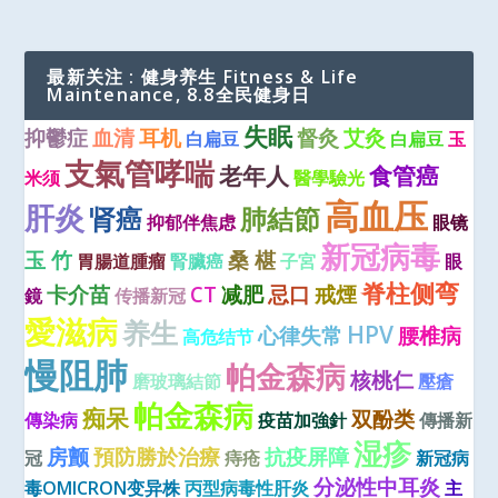
最新关注 : 健身养生 Fitness & Life
Maintenance, 8.8全民健身日
失眠
抑鬱症
血清
耳机
督灸
艾灸
白扁豆
白扁豆
玉
支氣管哮喘
老年人
食管癌
米须
醫學驗光
高血压
肝炎
肾癌
肺結節
抑郁伴焦虑
眼镜
新冠病毒
玉 竹
桑 椹
胃腸道腫瘤
腎臟癌
子宮
眼
脊柱侧弯
卡介苗
CT
减肥
忌口
戒煙
鏡
传播新冠
愛滋病
养生
HPV
心律失常
腰椎病
高危结节
慢阻肺
帕金森病
核桃仁
磨玻璃結節
壓瘡
帕金森病
痴呆
双酚类
傳染病
疫苗加強針
傳播新
湿疹
房颤
預防勝於治療
抗疫屏障
冠
痔疮
新冠病
分泌性中耳炎
毒OMICRON变异株
丙型病毒性肝炎
主