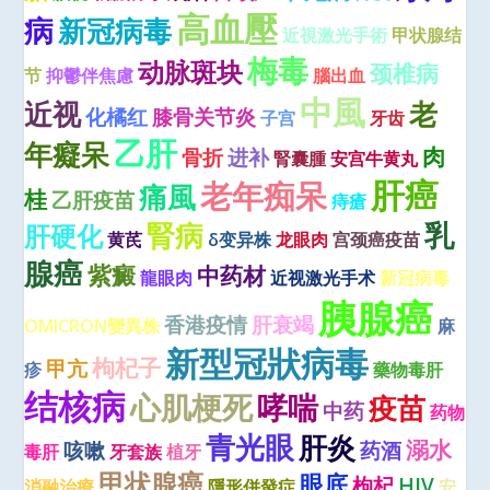
高血壓
病
新冠病毒
近視激光手術
甲状腺结
梅毒
动脉斑块
颈椎病
节
抑鬱伴焦慮
腦出血
中風
近视
老
化橘红
膝骨关节炎
子宫
牙齿
乙肝
年癡呆
肉
骨折
进补
腎囊腫
安宫牛黄丸
肝癌
老年痴呆
痛風
桂
乙肝疫苗
痔瘡
腎病
乳
肝硬化
黄芪
δ变异株
龙眼肉
宫颈癌疫苗
腺癌
紫癜
中药材
龍眼肉
近视激光手术
新冠病毒
胰腺癌
香港疫情
肝衰竭
OMICRON變異株
麻
新型冠狀病毒
枸杞子
甲亢
疹
藥物毒肝
结核病
心肌梗死
哮喘
疫苗
中药
药物
青光眼
肝炎
溺水
咳嗽
药酒
毒肝
牙套族
植牙
甲状腺癌
眼底
枸杞
HIV
消融治療
隱形併發症
安