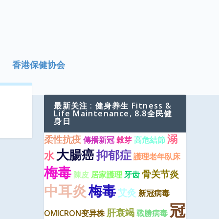
香港保健协会
最新关注 : 健身养生 Fitness &
Life Maintenance, 8.8全民健
身日
溺
柔性抗疫
傳播新冠
穀芽
高危結節
大腸癌
抑郁症
水
護理老年臥床
梅毒
骨关节炎
陳皮
居家護理
牙齿
中耳炎
梅毒
艾灸
新冠病毒
冠
肝衰竭
OMICRON变异株
戰勝病毒