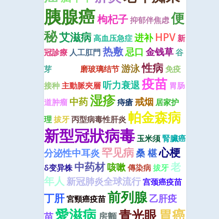
胰腺癌
便
枸杞子
抑郁伴焦虑
秘
艾滋病
HPV
进补
高血压急症
新
热敷
忌口
金钱草
冠診療
人工肛門
谷
血脂
性病
游泳
芽
磨玻璃结节
免疫
疫苗
听力衰退
接种
主動脈夾層
胃肠
湿疹
中药
戒烟
道肿瘤
痔瘡
居家护
帕金森病
理
拔牙
丙型病毒性肝炎
新型冠狀病毒
玉米须
腎臟癌
罕见病
心梗
分泌性中耳炎
桑 椹
中药材
老
咳嗽
δ变异株
傳染病
拔牙
年人
新冠肺炎全球流行
宫颈癌疫苗
前列腺
丁肝
乙肝疫
宮頸癌疫苗
愛滋病
青光眼
胃癌
苗
房颤