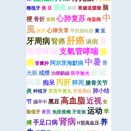
眼底
脑
種植牙
黃 豆
麻疹
胃腸道腫瘤
中
心肺复苏
梗
骨折
當歸
传染病
風
心律失常
厕所
甲狀腺結節
黄 豆
肝癌
牙周病
支
腎癌
淋病
氣管哮喘
支氣管哮喘
流
中暑
感
阿尔茨海默病
青
肾囊肿
新冠
光眼
戒煙
治療齲齒
医学验光
病毒
丙肝
痴呆
猝死
膝骨关节
炎
肺小结
种植牙
安宮牛黃丸
牙齿美白
高血脂
近视
节
黑豆
腦卒中
安
运动
早
裝假牙
黃芪
免疫接種
牙套族
肾病
养
手足口病
搏
H型高血压