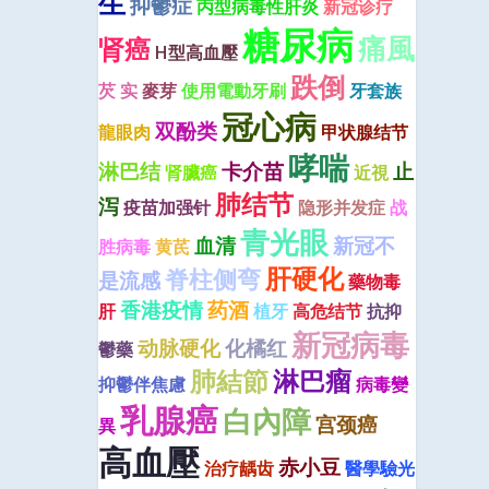
生
抑鬱症
丙型病毒性肝炎
新冠诊疗
糖尿病
痛風
肾癌
H型高血壓
跌倒
芡 实
麥芽
使用電動牙刷
牙套族
冠心病
双酚类
龍眼肉
甲状腺结节
哮喘
淋巴结
卡介苗
止
肾臟癌
近視
肺结节
泻
疫苗加强针
隐形并发症
战
青光眼
血清
新冠不
胜病毒
黄芪
肝硬化
脊柱侧弯
是流感
藥物毒
香港疫情
药酒
肝
植牙
高危结节
抗抑
新冠病毒
动脉硬化
化橘红
鬱藥
肺結節
淋巴瘤
抑鬱伴焦慮
病毒變
乳腺癌
白內障
宫颈癌
異
高血壓
赤小豆
治疗龋齿
醫學驗光