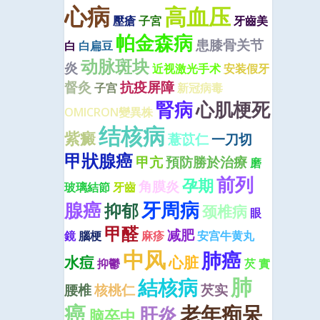
心病
高血压
壓瘡
子宮
牙齒美
帕金森病
患膝骨关节
白
白扁豆
动脉斑块
炎
近视激光手术
安装假牙
督灸
抗疫屏障
子宫
新冠病毒
腎病
心肌梗死
OMICRON變異株
结核病
紫癜
薏苡仁
一刀切
甲狀腺癌
甲亢
預防勝於治療
磨
前列
孕期
角膜炎
玻璃結節
牙齒
牙周病
腺癌
抑郁
颈椎病
眼
甲醛
减肥
鏡
腦梗
麻疹
安宫牛黄丸
中风
肺癌
水痘
心脏
抑鬱
芡 實
肺
結核病
腰椎
核桃仁
芡实
癌
老年痴呆
肝炎
脑卒中