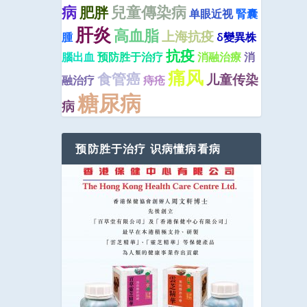
病
兒童傳染病
肥胖
单眼近视
腎囊
肝炎
高血脂
上海抗疫
腫
δ變異株
抗疫
腦出血
预防胜于治疗
消融治療
消
痛风
食管癌
儿童传染
融治疗
痔疮
糖尿病
病
预防胜于治疗 识病懂病看病