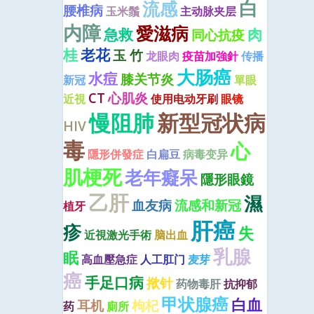
白
流感
腰椎病
玉米鬚
主动脉夹层
内障
愛滋病
急救
肉
同心抗疫
桂
老花
玉 竹
龙眼肉
疫苗加強針
传播
大肠癌
水痘
膝关节炎
新冠
單眼
CT
心肌炎
近視
使用电动牙刷
眼镜
慢阻肺
新型冠状病
HIV
毒
心
隱形併發症
白扁豆
病毒变异
肌梗死
老年癡呆
隱形眼鏡
乙肝
濕
血友病
流感和新冠
植牙
肝癌
疹
失
近視激光手術
脑出血
乳腺
眠
高血壓急症
人工肛门
麦芽
癌
手足口病
揿针
药物毒肝
抗抑郁
甲状腺癌
白血
耳机
枸杞
药
廁所