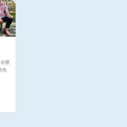
，在整
染色