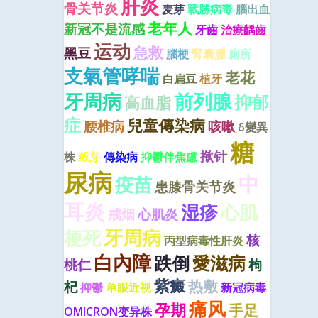
肝炎
骨关节炎
麦芽
戰勝病毒
腦出血
老年人
新冠不是流感
牙齒
治療齲齒
运动
急救
黑豆
腦梗
腎囊腫
廁所
支氣管哮喘
老花
白扁豆
植牙
牙周病
前列腺
抑郁
高血脂
症
兒童傳染病
腰椎病
咳嗽
δ變異
糖
揿针
株
穀芽
傳染病
抑鬱伴焦慮
尿病
中
疫苗
患膝骨关节炎
耳炎
湿疹
心肌
戒烟
心肌炎
牙周病
梗死
核
丙型病毒性肝炎
白內障
跌倒
愛滋病
桃仁
枸
紫癜
热敷
杞
抑鬱
单眼近视
新冠病毒
痛风
孕期
手足
OMICRON变异株