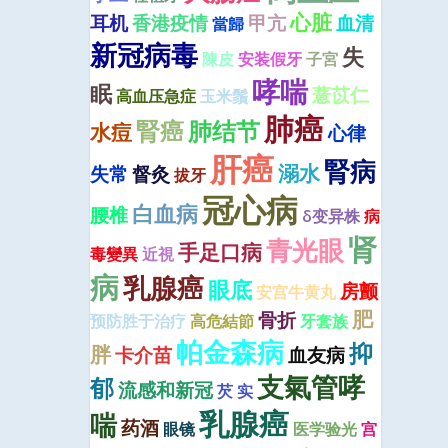
心脏
耳机
香港疫情
甲亢
血清
當歸
新冠病毒
失
陳皮
安装假牙
子宮
哮喘
眠
薏苡仁
高血压急症
玉米鬚
肺癌
腎癌
肺结节
水痘
心律
肝癌
腎病
溺水
失常
督灸
拔牙
冠心病
白血病
腰椎
δ变异株
病
肾
青光眼
手足口病
毒變異
近視
病
乳腺癌
眼底
房颤
安宫牛黄丸
肥
骨折
预防胜于治疗
高危結節
牙套族
帕金森病
抑
胖
卡介苗
血友病
支氣管哮
郁
流感和新冠
芡 实
乳腺癌
喘
药酒
眼镜
医学验光
宫