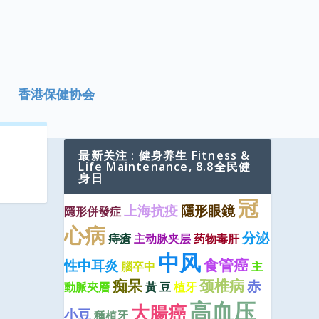
香港保健协会
最新关注 : 健身养生 Fitness &
Life Maintenance, 8.8全民健
身日
冠
上海抗疫
隱形眼鏡
隱形併發症
心病
分泌
痔瘡
主动脉夹层
药物毒肝
中风
食管癌
性中耳炎
腦卒中
主
痴呆
颈椎病
赤
動脈夾層
黃 豆
植牙
高血压
大腸癌
小豆
種植牙