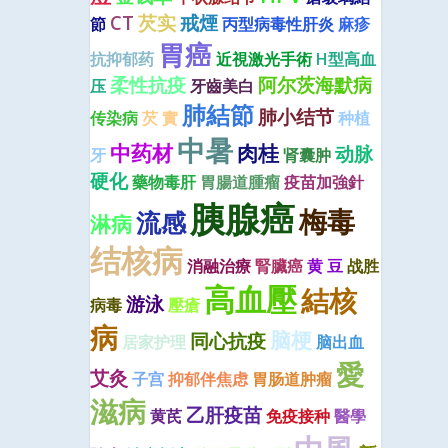
CT
芡实
戒煙
節
丙型病毒性肝炎
麻疹
胃癌
抗抑郁药
近視激光手術
H型高血
柔性抗疫
阿尔茨海默病
压
牙齒美白
肺結節
肺小结节
传染病
芡 實
种植
中暑
中药材
肉桂
动脉
牙
肾囊肿
硬化
藥物毒肝
胃腸道腫瘤
疫苗加強針
胰腺癌
梅毒
流感
淋病
结核病
消融治療
腎臟癌
黄 豆
战胜
高血壓
結核
游泳
病毒
壓瘡
病
脑梗
同心抗疫
居家护理
脑出血
愛
艾灸
子宫
抑郁伴焦虑
胃肠道肿瘤
滋病
乙肝疫苗
黄芪
免疫接种
醫學