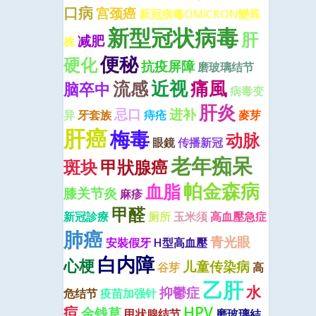
口病
宫颈癌
新冠病毒OMICRON變異
新型冠状病毒
肝
减肥
株
便秘
硬化
抗疫屏障
磨玻璃结节
近视
痛風
流感
脑卒中
病毒变
肝炎
忌口
进补
异
牙套族
痔疮
麥芽
肝癌
梅毒
动脉
眼鏡
传播新冠
老年痴呆
斑块
甲狀腺癌
帕金森病
血脂
膝关节炎
麻疹
甲醛
新冠診療
厕所
玉米须
高血壓急症
肺癌
青光眼
安裝假牙
H型高血壓
白内障
心梗
儿童传染病
谷芽
高
乙肝
水
抑鬱症
危结节
疫苗加强针
痘
HPV
金钱草
甲状腺结节
磨玻璃結