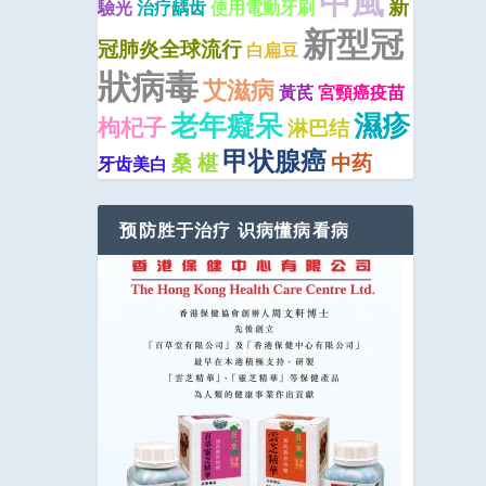
中風
新
驗光
治疗龋齿
使用電動牙刷
新型冠
冠肺炎全球流行
白扁豆
狀病毒
艾滋病
黃芪
宮頸癌疫苗
老年癡呆
濕疹
枸杞子
淋巴结
甲状腺癌
桑 椹
中药
牙齿美白
预防胜于治疗 识病懂病看病