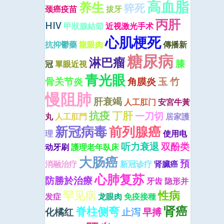
高血脂
养生
猝死
颈癌疫苗
拔牙
丙肝
HIV
甲狀腺結節
近视激光手术
心肌梗死
抗抑鬱藥
龍眼肉
傳播新
糖尿病
淋巴瘤
膝
冠
單眼近視
青光眼
骨关节炎
角膜炎
玉 竹
慢阻肺
肝衰竭
人工肛门
安宮牛黃
抗疫
丁肝
一刀切
丸
人工肛門
居家護
新冠病毒
前列腺癌
理
使用电
听力衰退
双酚类
动牙刷
護理老年臥床
大肠癌
預
消融治疗
新冠诊疗
肾臟癌
心肺复苏
防勝於治療
牙齿
隐形并
罕见病
性病
发症
龙眼肉
免疫接種
肾癌
脊柱侧弯
化橘红
止泻
早搏