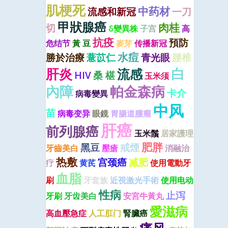
肌梗死
中药材
流感和新冠
一刀
甲狀腺癌
肉桂
切
δ變異株
子宫
高
抗疫
預防
危结节
黃 豆
麥芽
传播新冠
水痘
勝於治療
薏苡仁
青光眼
腰椎
肝炎
白
流感
HIV
桑 椹
玉米须
內障
帕金森病
卡介
病毒變異
中风
苗
病毒变异
眼鏡
胃腸道腫瘤
肝癌
前列腺癌
玉米鬚
居家護理
肥胖
黑豆
戒煙
牙齒美白
壓瘡
消融治
热敷
宫颈癌
减肥
疗
黄芪
使用電動牙
血脂
刷
牙套族
近視激光手術
使用电动
性病
止泻
牙刷
牙齿美白
安宮牛黃丸
愛滋病
高血壓急症
人工肛门
腎臟癌