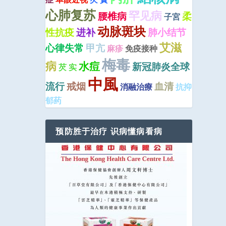
心肺复苏
罕见病
腰椎病
柔
子宮
动脉斑块
性抗疫
进补
肺小结节
艾滋
心律失常
甲亢
麻疹
免疫接种
梅毒
病
水痘
新冠肺炎全球
芡 实
中風
流行
戒烟
血清
消融治療
抗抑
郁药
预防胜于治疗 识病懂病看病