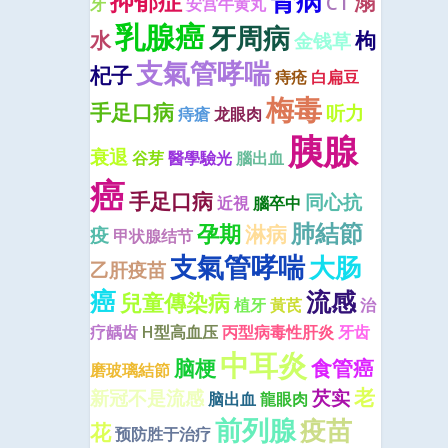
腎病
抑郁症
溺
CT
牙
安宫牛黄丸
乳腺癌
牙周病
水
枸
金钱草
支氣管哮喘
杞子
痔疮
白扁豆
梅毒
手足口病
听力
痔瘡
龙眼肉
胰腺
衰退
谷芽
醫學驗光
腦出血
癌
手足口病
同心抗
近視
腦卒中
肺結節
孕期
淋病
疫
甲状腺结节
支氣管哮喘
大肠
乙肝疫苗
癌
流感
兒童傳染病
植牙
黃芪
治
疗龋齿
H型高血压
丙型病毒性肝炎
牙齿
中耳炎
脑梗
食管癌
磨玻璃結節
老
新冠不是流感
芡实
脑出血
龍眼肉
前列腺
疫苗
花
预防胜于治疗