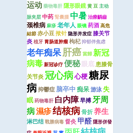
运动
隱形眼鏡
藥物毒肝
黄 豆
主动
中暑
中药
脉夹层
腎囊腫
治療齲齒
颈椎病
老年人
药酒
麻疹
眼镜
高危
赤小豆
揿针
膝关节
結節
隐形并发症
炎
枸杞
植牙
胃肠道肿瘤
抑郁伴焦虑
肝癌
老年痴呆
新冠
當歸
便秘
病毒
眼底
患膝骨
新冠诊疗
糖尿
冠心病
心梗
关节炎
病
脑卒中
失
痴呆
抑鬱症
游泳
牙周
白内障
眠
早搏
药物毒肝
结核病
病
濕疹
养生
骨折
甲醛
淋巴结
督灸
戰勝病毒
隱形併發
結核病
丙肝
症
单眼近视
芡 實