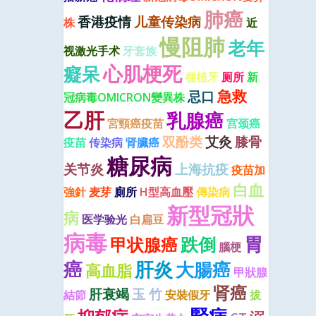
肺癌
香港疫情
儿童传染病
株
近
慢阻肺
老年
视激光手术
牙套族
心肌梗死
癡呆
種植牙
厕所
新
急救
忌口
冠病毒OMICRON變異株
乙肝
乳腺癌
宮頸癌疫苗
宫颈癌
双酚类
艾灸
膝骨
疫苗
传染病
肾臟癌
糖尿病
关节炎
上海抗疫
疫苗加
白血
強針
麦芽
廁所
H型高血壓
傳染病
新型冠狀
病
医学验光
白扁豆
病毒
胃
跌倒
甲状腺癌
腦梗
肝炎
癌
大腸癌
高血脂
甲狀腺
肾癌
肝衰竭
玉 竹
結節
安裝假牙
拔