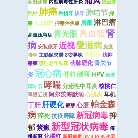
痛风
新冠診療
丙型病毒性肝炎
疫苗加
肺癌
肺结节
强针
种植牙
拔牙
抑
淋巴瘤
房颤
鬱
人工肛門
抑鬱伴焦慮
肾
高血脂
青光眼
高血压急症
病
愛滋病
近视
安装假牙
免疫
角膜炎
接種
主動脈夾層
δ变异株
抗抑
动脉硬化
骨关节
鬱藥
護理老年臥床
冠心病
脊柱侧弯
HPV
炎
磨玻
哮喘
分泌性中耳炎
核桃仁
璃结节
阿尔茨海默病
心肌炎
耳机
單眼近視
帕金森
肝硬化
丁肝
心脏
穀芽
病
新冠病毒
抑
猝死
抗疫屏障
新型冠状病毒
郁
紫癜
傳
化橘红
播新冠
新冠病毒OMICRON变异