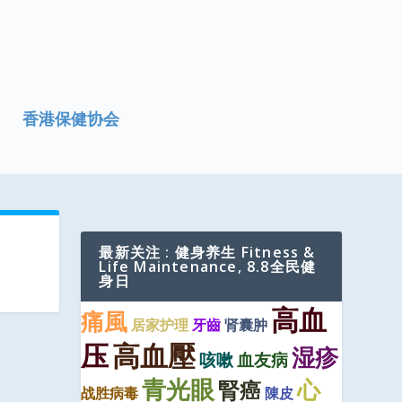
香港保健协会
最新关注 : 健身养生 Fitness &
Life Maintenance, 8.8全民健
身日
高血
痛風
居家护理
牙齒
肾囊肿
压
高血壓
湿疹
咳嗽
血友病
青光眼
心
腎癌
战胜病毒
陳皮