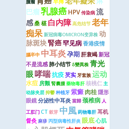
胃癌
老年癡呆
淋
早搏
腫瘤
乳腺癌
流
巴瘤
HPV
传染病
老年
白内障
感
桑 椹
高危结节
痴呆
动
新冠病毒OMICRON变异株
脉斑块
腎癌
罕见病
香港疫情
中耳炎
孕期
肝衰竭
新冠
腦卒中
青光
不是流感
肺小结节
δ變異株
哮喘
眼
运动
抗疫
芡实
牙套族
水痘
房颤
核桃仁
腎囊腫
藥物毒肝
主
紫癜
肉桂
隱形
动脉夹层
抑鬱
种植牙
颈椎病
眼鏡
分泌性中耳炎
當歸
人
中風
CT
耳机
工肛门
穀芽
药物毒肝
眼底
督灸
心肌
麻疹
丙型病毒性肝炎