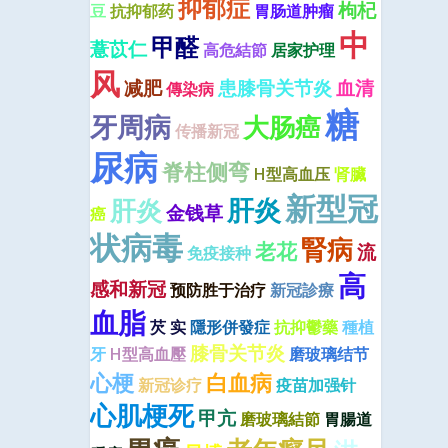
抑郁症
枸杞
豆
抗抑郁药
胃肠道肿瘤
中
甲醛
薏苡仁
高危結節
居家护理
风
减肥
患膝骨关节炎
血清
傳染病
糖
牙周病
大肠癌
传播新冠
尿病
脊柱侧弯
H型高血压
肾臟
新型冠
肝炎
肝炎
金钱草
癌
状病毒
腎病
老花
流
免疫接种
高
感和新冠
预防胜于治疗
新冠診療
血脂
芡 实
隱形併發症
抗抑鬱藥
種植
膝骨关节炎
牙
H型高血壓
磨玻璃结节
心梗
白血病
新冠诊疗
疫苗加强针
心肌梗死
甲亢
磨玻璃結節
胃腸道