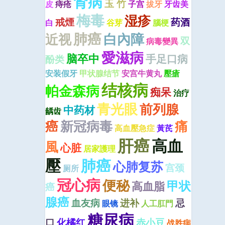
肾病
玉 竹
皮
痔疮
子宫
拔牙
牙齿美
梅毒
湿疹
戒煙
药酒
白
谷芽
腦梗
肺癌
近视
白內障
双
病毒變異
愛滋病
脑卒中
手足口病
酚类
安装假牙
甲状腺结节
安宫牛黄丸
壓瘡
结核病
帕金森病
痴呆
治疗
青光眼
前列腺
中药材
龋齿
癌
新冠病毒
痛
高血壓急症
黃芪
肝癌
高血
風
心脏
居家護理
壓
肺癌
心肺复苏
宫颈
厕所
冠心病
便秘
甲状
高血脂
癌
腺癌
血友病
进补
忌
眼镜
人工肛門
糖尿病
口
化橘红
赤小豆
战胜病