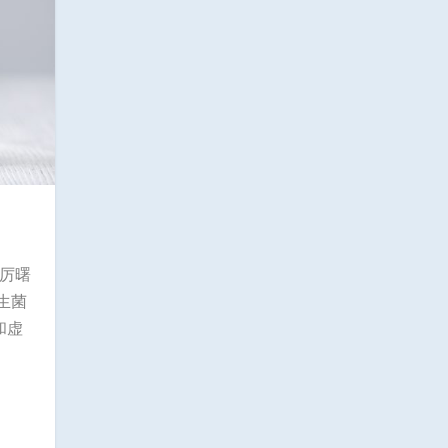
厉曙
生菌
和虚