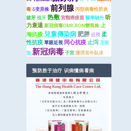
前列腺
毒
δ变异株
丙型病毒性肝炎
热敷
听
拔牙
植牙
宮頸癌疫苗
醫學驗光
力衰退
上
新冠病毒OMICRON變異株
兒童傳染病
肥胖
海抗疫
柔
近視
性抗疫
同心抗疫
止泻
單眼近視
牙套
新冠病毒
族
子宮
護理老年臥床
预防胜于治疗 识病懂病看病