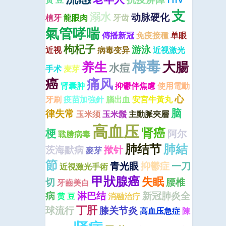
黃 豆
支
溺水
动脉硬化
植牙
龍眼肉
牙齿
氣管哮喘
傳播新冠
免疫接種
单眼
枸杞子
游泳
近视
病毒变异
近视激光
梅毒
大腸
养生
水痘
手术
麦芽
癌
痛风
肾囊肿
抑鬱伴焦慮
使用電動
心
牙刷
疫苗加強針
腦出血
安宮牛黃丸
脑
律失常
玉米须
玉米鬚
主動脈夾層
高血压
肾癌
梗
阿尔
戰勝病毒
肺结节
肺結
茨海默病
揿针
麥芽
節
青光眼
抑鬱症
一刀
近視激光手術
甲狀腺癌
失眠
切
腰椎
牙齒美白
病
淋巴结
新冠肺炎全
黄 豆
消融治疗
丁肝
球流行
膝关节炎
高血压急症
陳