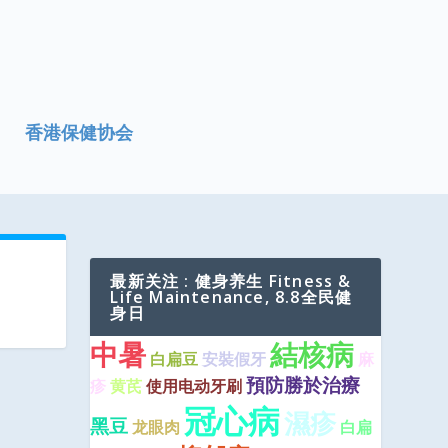
香港保健协会
最新关注 : 健身养生 Fitness &
Life Maintenance, 8.8全民健
身日
中暑
結核病
白扁豆
安裝假牙
麻
預防勝於治療
疹
黄芪
使用电动牙刷
冠心病
濕疹
黑豆
龙眼肉
白扁