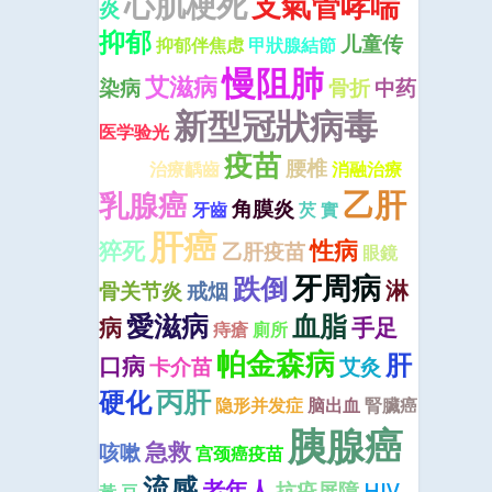
心肌梗死
支氣管哮喘
炎
抑郁
儿童传
抑郁伴焦虑
甲狀腺結節
慢阻肺
艾滋病
染病
骨折
中药
新型冠狀病毒
食
医学验光
疫苗
管癌
腰椎
治療齲齒
消融治療
乙肝
乳腺癌
角膜炎
牙齒
芡 實
肝癌
性病
猝死
乙肝疫苗
眼鏡
牙周病
跌倒
淋
骨关节炎
戒烟
愛滋病
血脂
病
手足
痔瘡
廁所
帕金森病
肝
口病
卡介苗
艾灸
丙肝
硬化
隐形并发症
脑出血
腎臟癌
胰腺癌
急救
咳嗽
宫颈癌疫苗
流感
老年人
抗疫屏障
HIV